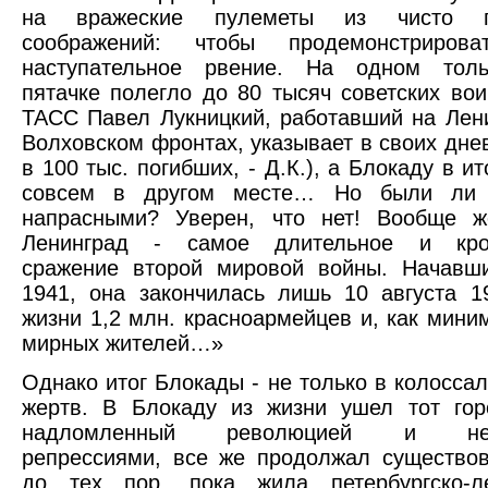
на вражеские пулеметы из чисто по
соображений: чтобы продемонстрирова
наступательное рвение. На одном тол
пятачке полегло до 80 тысяч советских вои
ТАСС Павел Лукницкий, работавший на Лен
Волховском фронтах, указывает в своих дне
в 100 тыс. погибших, - Д.К.), а Блокаду в и
совсем в другом месте… Но были ли 
напрасными? Уверен, что нет! Вообще ж
Ленинград - самое длительное и кров
сражение второй мировой войны. Начавш
1941, она закончилась лишь 10 августа 19
жизни 1,2 млн. красноармейцев и, как миним
мирных жителей…»
Однако итог Блокады - не только в колосса
жертв. В Блокаду из жизни ушел тот гор
надломленный революцией и неп
репрессиями, все же продолжал существо
до тех пор, пока жила петербургско-ле