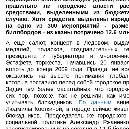
правильно ли городские власти рас
средствами, выделенными из бюджет
случаю. Хотя средства выделены изряд
на одно из 300 мероприятий - разме
биллбордов - из казны потрачено 12.6 млн
А еще салют, концерт в Ледовом, выдач
медалей, подарков, поздравительных т
президента и губернатора и многое-мно
Эстафета торжеств, начавшись 20 января
вплоть до конца 2009 года. Правда, не вс
оказались на высоте понимания глобал
которые поставило перед собой городское пр
Задач тем более масштабных, что городск
сих пор, похоже, так не решили, как им
учитывать блокадников.
По данным
вице-
Людмилы Косткиной, в городе сейчас живет
блокадников. Председатель же городского
социальной политике Александр Ржанен
зарегистрированных на сегодня в СПб более