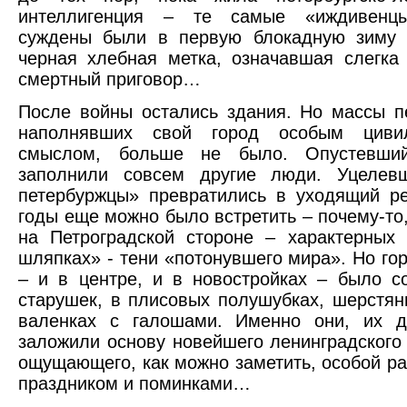
интеллигенция – те самые «иждивенцы
суждены были в первую блокадную зиму 
черная хлебная метка, означавшая слегка
смертный приговор…
После войны остались здания. Но массы п
наполнявших свой город особым цивил
смыслом, больше не было. Опустевший
заполнили совсем другие люди. Уцелев
петербуржцы» превратились в уходящий ре
годы еще можно было встретить – почему-то,
на Петроградской стороне – характерных
шляпках» - тени «потонувшего мира». Но го
– и в центре, и в новостройках – было с
старушек, в плисовых полушубках, шерстян
валенках с галошами. Именно они, их д
заложили основу новейшего ленинградского 
ощущающего, как можно заметить, особой р
праздником и поминками…