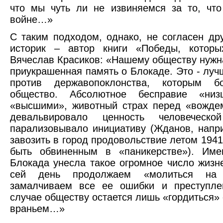
что мы чуть ли не извиняемся за то, чт
войне…»
С таким подходом, однако, не согласен др
историк – автор книги «Победы, котор
Вячеслав Красиков: «Нашему обществу нужна
приукрашенная память о Блокаде. Это - луч
против державопоклонства, которым б
общество. Абсолютное бесправие «низ
«высшими», животный страх перед «вожде
девальвировало ценность человеческ
парализовывало инициативу (Жданов, напр
завозить в город продовольствие летом 1941
быть обвиненным в «паникерстве»). Име
Блокада унесла такое огромное число жизн
сей день продолжаем «молиться на
замалчиваем все ее ошибки и преступле
случае обществу остается лишь «гордиться»
враньем…»