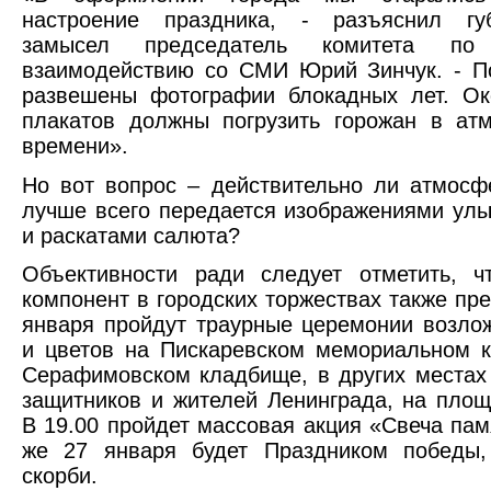
настроение праздника, - разъяснил губ
замысел председатель комитета п
взаимодействию со СМИ Юрий Зинчук. - П
развешены фотографии блокадных лет. Ок
плакатов должны погрузить горожан в ат
времени».
Но вот вопрос – действительно ли атмос
лучше всего передается изображениями улы
и раскатами салюта?
Объективности ради следует отметить, ч
компонент в городских торжествах также пре
января пройдут траурные церемонии возло
и цветов на Пискаревском мемориальном 
Серафимовском кладбище, в других местах
защитников и жителей Ленинграда, на пло
В 19.00 пройдет массовая акция «Свеча па
же 27 января будет Праздником победы
скорби.