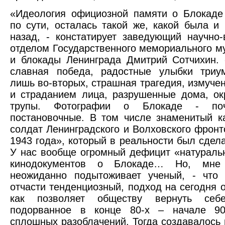
«Идеология официозной памяти о Блокаде
по сути, осталась такой же, какой была и 
назад, - констатирует заведующий научно
отделом Государственного мемориального м
и блокады Ленинграда Дмитрий Сотчихин. 
славная победа, радостные улыбки триу
лишь во-вторых, страшная трагедия, измуче
и страданием лица, разрушенные дома, о
трупы. Фотографии о Блокаде - по
постановочные. В том числе знаменитый к
солдат Ленинградского и Волховского фронт
1943 года», который в реальности был сдела
У нас вообще огромный дефицит «натураль
кинодокументов о Блокаде… Но, мне 
неожиданно подытоживает ученый, - что 
отчасти тенденциозный, подход на сегодня о
как позволяет обществу вернуть себе
подорванное в конце 80-х – начале 90
сплошных разоблачений. Тогда создавалось 