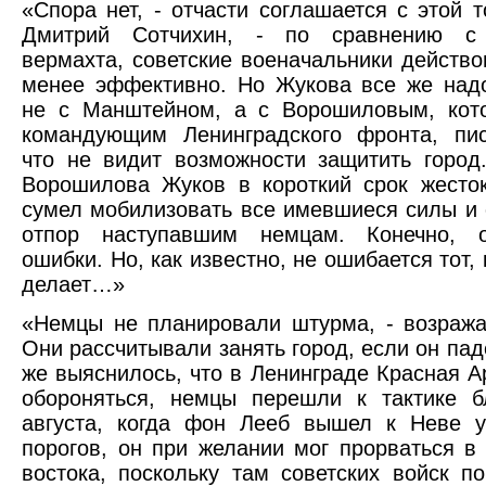
«Спора нет, - отчасти соглашается с этой т
Дмитрий Сотчихин, - по сравнению с 
вермахта, советские военачальники действо
менее эффективно. Но Жукова все же над
не с Манштейном, а с Ворошиловым, кото
командующим Ленинградского фронта, пис
что не видит возможности защитить горо
Ворошилова Жуков в короткий срок жесто
сумел мобилизовать все имевшиеся силы и 
отпор наступавшим немцам. Конечно, 
ошибки. Но, как известно, не ошибается тот, 
делает…»
«Немцы не планировали штурма, - возража
Они рассчитывали занять город, если он пад
же выяснилось, что в Ленинграде Красная 
обороняться, немцы перешли к тактике 
августа, когда фон Лееб вышел к Неве у
порогов, он при желании мог прорваться в 
востока, поскольку там советских войск п