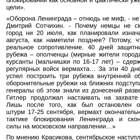
цели».
«Оборона Ленинграда – отнюдь не миф, - не
Дмитрий Сотчихин. - Почему немцы не см
город ни 20 июля, как планировали изнач
августа, как наметили позднее? Потому, ч
реальное сопротивление. 40 дней защитн
рубежа – ополченцы (мирные жители город
курсанты (мальчишки по 16-17 лет) – сдер
регулярных войск вермахта… За эти 40 дн
успел построить три рубежа внутренней 
оборонительные рубежи на ближних подступ
генералы об этом знали из донесений разв
Гитлер продолжал настаивать на захвате
Лишь после того, как был остановлен о
штурм 17-25 сентября, вермахт окончатель
тактике блокирования Ленинграда и скон
силы на московском направлении…»
По мнению Красикова, сентябрьское наступ