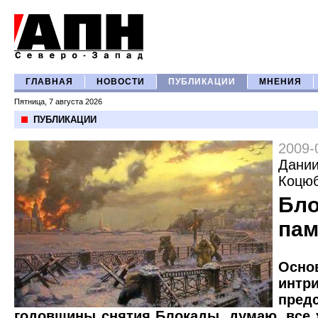
ГЛАВНАЯ
НОВОСТИ
ПУБЛИКАЦИИ
МНЕНИЯ
Пятница, 7 августа 2026
ПУБЛИКАЦИИ
2009-
Дани
Коцюб
Бло
пам
Осно
интри
пред
годовщины снятия Блокады, думаю, все ж