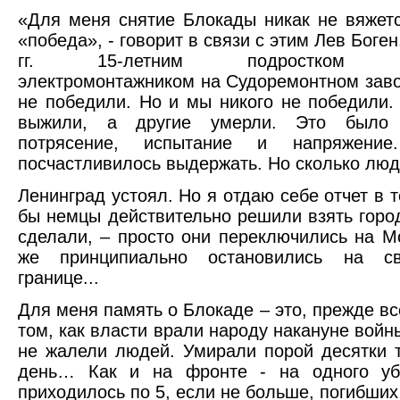
«Для меня снятие Блокады никак не вяжет
«победа», - говорит в связи с этим Лев Боген
гг. 15-летним подростком ра
электромонтажником на Судоремонтном завод
не победили. Но и мы никого не победили.
выжили, а другие умерли. Это было 
потрясение, испытание и напряжени
посчастливилось выдержать. Но сколько люд
Ленинград устоял. Но я отдаю себе отчет в т
бы немцы действительно решили взять город
сделали, – просто они переключились на М
же принципиально остановились на св
границе...
Для меня память о Блокаде – это, прежде вс
том, как власти врали народу накануне войн
не жалели людей. Умирали порой десятки 
день… Как и на фронте - на одного уб
приходилось по 5, если не больше, погибш