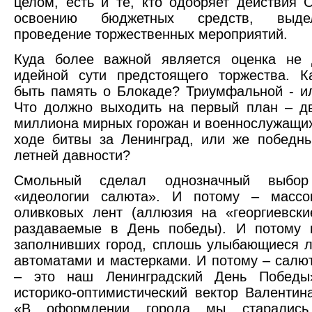
целом, есть и те, кто одобряет действия 
освоению бюджетных средств, выд
проведение торжественных мероприятий.
Куда более важной является оценка не 
идейной сути предстоящего торжества. К
быть память о Блокаде? Триумфальной - и
Что должно выходить на первый план – д
миллиона мирных горожан и военнослужащих
ходе битвы за Ленинград, или же победн
летней давности?
Смольный сделал однозначный выбо
«идеологии салюта». И потому – массо
оливковых лент (аллюзия на «георгиевски
раздаваемые в День победы). И потому н
заполнивших город, сплошь улыбающиеся 
автоматами и мастерками. И потому – салют
– это наш Ленинградский День Победы
историко-оптимистический вектор Валентин
«В оформлении города мы старались 