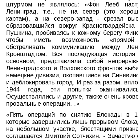
штурмом не являлось: «Фон Лееб наст
Ленинград, т.е., не на север (это хоро
картам), а на северо-запад - срезал вы
образовавшийся вокруг Красногвардейска
Пушкина, пробиваясь к южному берегу Финс
чтобы иметь возможность «прямой
обстреливать коммуникацию между Лен
Кронштадтом. Вся последующая история
основном, представляла собой непрерыв
Ленинградского и Волховского фронтов выби
немецкие дивизии, окопавшиеся на Синявинс
и деблокировать город. И раз за разом, впл
1944 года, эти попытки оканчивались
Осуществлялись и другие, также очень кров
провальные операции…»
«Пять операций по снятию Блокады в 194
которые завершились лишь прорывом блока
на небольшом участке, блестящими призна
соглашается Дмитрий Сотчихин. - Зачастую 