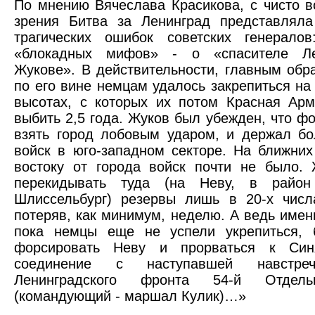
По мнению Вячеслава Красикова, с чисто в
зрения Битва за Ленинград представляла
трагических ошибок советских генерало
«блокадных мифов» - о «спасителе Ле
Жукове». В действительности, главным обр
по его вине немцам удалось закрепиться на
высотах, с которых их потом Красная Ар
выбить 2,5 года. Жуков был убежден, что фо
взять город лобовым ударом, и держал б
войск в юго-западном секторе. На ближних
востоку от города войск почти не было.
перекидывать туда (на Неву, в район
Шлиссельбург) резервы лишь в 20-х числ
потеряв, как минимум, неделю. А ведь именн
пока немцы еще не успели укрепиться,
форсировать Неву и прорваться к Син
соединение с наступавшей навстре
Ленинградского фронта 54-й Отдел
(командующий - маршал Кулик)…»