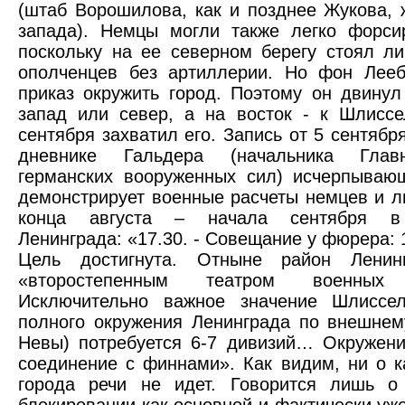
(штаб Ворошилова, как и позднее Жукова, 
запада). Немцы могли также легко форси
поскольку на ее северном берегу стоял л
ополченцев без артиллерии. Но фон Лее
приказ окружить город. Поэтому он двинул
запад или север, а на восток - к Шлиссе
сентября захватил его. Запись от 5 сентябр
дневнике Гальдера (начальника Глав
германских вооруженных сил) исчерпываю
демонстрирует военные расчеты немцев и л
конца августа – начала сентября в
Ленинграда: «17.30. - Совещание у фюрера: 
Цель достигнута. Отныне район Ленин
«второстепенным театром военных 
Исключительно важное значение Шлиссел
полного окружения Ленинграда по внешнем
Невы) потребуется 6-7 дивизий… Окружени
соединение с финнами». Как видим, ни о 
города речи не идет. Говорится лишь о
блокировании как основной и фактически уже