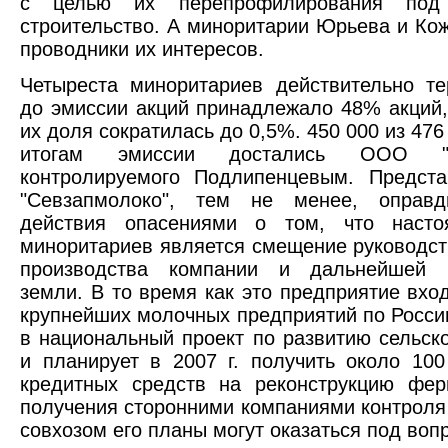
с целью их перепрофилирования под 
строительство. А миноритарии Юрьева и Ко
проводники их интересов.
Четыреста миноритариев действительно те
до эмиссии акций принадлежало 48% акций,
их доля сократилась до 0,5%. 450 000 из 476
итогам эмиссии достались ООО "Аг
контролируемого Подлипенцевым. Предст
"Севзапмолоко", тем не менее, оправ
действия опасениями о том, что наст
миноритариев является смещение руководст
производства компании и дальнейшей 
земли. В то время как это предприятие вход
крупнейших молочных предприятий по Росси
в национальный проект по развитию сельско
и планирует в 2007 г. получить около 10
кредитных средств на реконструкцию фер
получения сторонними компаниями контрол
совхозом его планы могут оказаться под воп