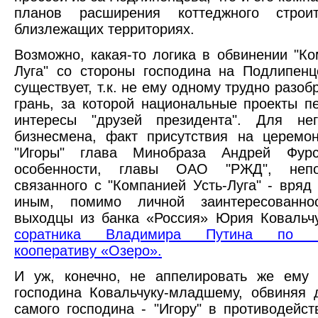
планов расширения коттеджного строи
близлежащих территориях.
Возможно, какая-то логика в обвинении "Ко
Луга" со стороны господина на Подлипенц
существует, т.к. не ему одному трудно разобр
грань, за которой национальные проекты п
интересы "друзей президента". Для не
бизнесмена, факт присутствия на церемо
"Игоры" глава Минобраза Андрей Фурс
особенности, главы ОАО "РЖД", непос
связанного с "Компанией Усть-Луга" - вряд
иным, помимо личной заинтересованно
выходцы из банка «Россия» Юрия Ковальч
соратника Владимира Путина по з
кооперативу «Озеро».
И уж, конечно, не аппелировать же ему 
господина Ковальчуку-младшему, обвиняя 
самого господина - "Игору" в противодейст