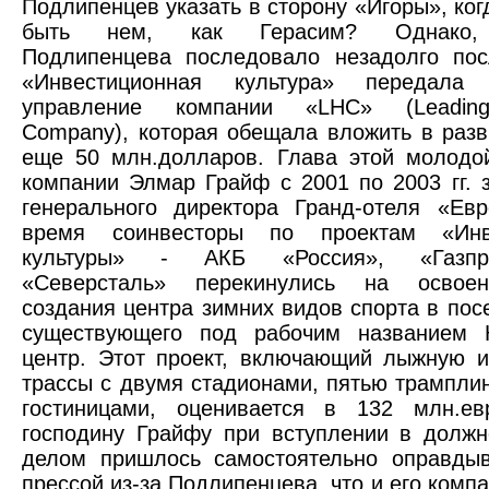
Подлипенцев указать в сторону «Игоры», ког
быть нем, как Герасим? Однако, 
Подлипенцева последовало незадолго пос
«Инвестиционная культура» передала
управление компании «LHC» (Leading 
Company), которая обещала вложить в разв
еще 50 млн.долларов. Глава этой молодо
компании Элмар Грайф с 2001 по 2003 гг. 
генерального директора Гранд-отеля «Ев
время соинвесторы по проектам «Инве
культуры» - АКБ «Россия», «Газп
«Северсталь» перекинулись на освоен
создания центра зимних видов спорта в посе
существующего под рабочим названием К
центр. Этот проект, включающий лыжную 
трассы с двумя стадионами, пятью трампли
гостиницами, оценивается в 132 млн.ев
господину Грайфу при вступлении в долж
делом пришлось самостоятельно оправдыв
прессой из-за Подлипенцева, что и его комп