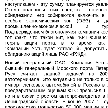
наступившем - эту сумму планируется увели
Около половины этих средств - госинвес
обнадежили: его собираются включить в 
особых экономических зон (ОЭЗ), и д
промышленно-экономической и турит
Подтверждением благополучия компании кос
тот факт, что такой кит, как "КИТ-Финанс
терять акции порта, в то время как 
"Компании Усть-Луга" хотело бы допустит
обладанию акций лишь РАО «РЖД».
Новый генеральный ОАО "Компания Усть-Л
бывший генеральный Морского порта Петер
Русу считает главной задачей на 200
автотерминала. Это актуально не только в с
импорт легковых автомобилей в Россию в 
предварительным оценкам ФТС превысил 1 
но и в связи с ростом автопроизводства в 
Ленинградской области. В конце 2007 г. Toy
производство мощностью 50 000 машин в г