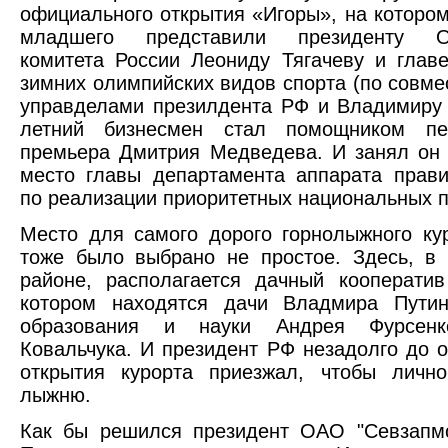
официального открытия «Игоры», на котором
младшего представили президенту Ол
комитета России Леониду Тягачеву и глав
зимних олимпийских видов спорта (по совмес
управделами презилдента РФ и Владимиру 
летний бизнесмен стал помощником пе
премьера Дмитрия Медведева. И занял он
место главы департамента аппарата прав
по реализации приоритетных национальных п
Место для самого дорого горнолыжного ку
тоже было выбрано не простое. Здесь, в
районе, располагается дачный кооперати
котором находятся дачи Владмира Путин
образования и науки Андрея Фурсе
Ковальчука. И президент РФ незадолго до 
открытия курорта приезжал, чтобы лично
лыжню.
Как бы решился президент ОАО "Севзапмо