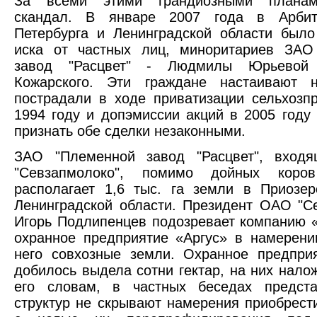
За всеми этими грандиозными планам
скандал. В январе 2007 года в Арбит
Петербурга и Ленинградской области был
иска от частных лиц, миноритариев ЗАО
завод "Расцвет" - Людмилы Юрьевой
Кожарского. Эти граждане настаивают 
пострадали в ходе приватизации сельхозп
1994 году и допэмиссии акций в 2005 году
признать обе сделки незаконными.
ЗАО "Племенной завод "Расцвет", вхо
"Севзапмолоко", помимо дойных коро
располагает 1,6 тыс. га земли в Приозе
Ленинградской области. Президент ОАО "С
Игорь Подлипенцев подозревает компанию «
охранное предприятие «Аргус» в намерени
него совхозные земли. Охранное предпри
добилось выдела сотни гектар, на них налож
его словам, в частных беседах предста
структур не скрывают намерения приобрести