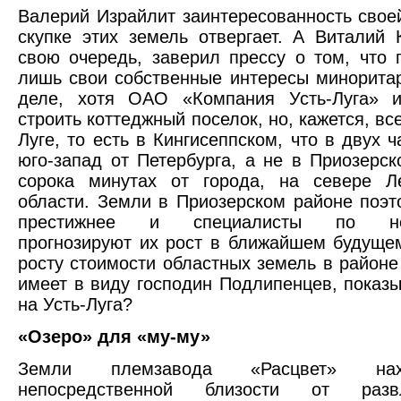
Валерий Израйлит заинтересованность свое
скупке этих земель отвергает. А Виталий 
свою очередь, заверил прессу о том, что 
лишь свои собственные интересы минорита
деле, хотя ОАО «Компания Усть-Луга» и
строить коттеджный поселок, но, кажется, все
Луге, то есть в Кингисеппском, что в двух 
юго-запад от Петербурга, а не в Приозерск
сорока минутах от города, на севере Ле
области. Земли в Приозерском районе поэто
престижнее и специалисты по нед
прогнозируют их рост в ближайшем будуще
росту стоимости областных земель в районе
имеет в виду господин Подлипенцев, показ
на Усть-Луга?
«Озеро» для «му-му»
Земли племзавода «Расцвет» на
непосредственной близости от развле