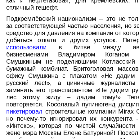
как и нефтегазовая, для кремлевских, п
отличный гешефт.
Подкремлёвский национализм – это не тол
за соответствующей частью населения, но з
средство для давления на компании от котор
добиться отката и других уступок. Пите
использовали
в битве между автор
бизнесменами Владимиром Коганом
Смушкиным не поделившими Котласский 
бумажный комбинат. Бритоголовая массо
офису Смушкина с плакатом «Не дадим 
русский лес!», а циничные журналисты
заменить его транспарантом «Не дадим ру
лес этому жиду – дадим тому!» Тепе
повторяется. Косолапый путинюгенд дисци
пикетировал
строительные компании Mirax 
но почему-то игнорировал их конкурента 
«Интеко», которая по чистой случайности
жене мэра Москвы Елене Батуриной! Поско