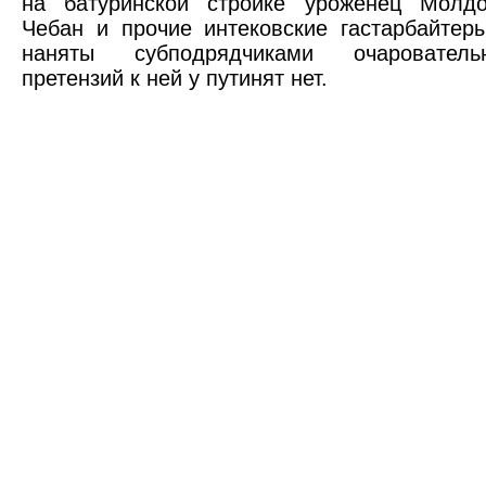
на батуринской стройке уроженец Молд
Чебан и прочие интековские гастарбайте
наняты субподрядчиками очаровател
претензий к ней у путинят нет.