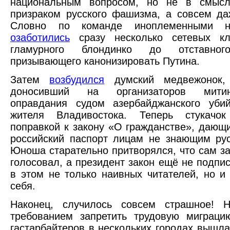
национальным вопросом, но не в смыс
призраком русского фашизма, а совсем да
Словно по команде иноплеменными на
озаботились
сразу несколько сетевых к
гламурного блондинко до отставного
призывающего канонизировать Путина.
Затем
возбудился
думский медвежонок, 
доносивший на организаторов мити
оправдания судом азербайджанского убий
жителя Владивостока. Теперь стукачок
поправкой к закону «О гражданстве», дающ
российский паспорт лицам не знающим рус
Юноша старательно притворялся, что сам за
голосовал, а президент закон ещё не подпис
в этом не только наивных читателей, но и
себя.
Наконец, случилось совсем страшное! 
требованием запретить трудовую миграци
гастарбайтеров в нескольких городах вышла