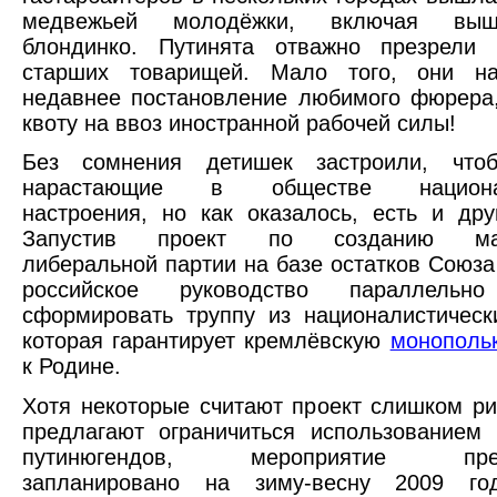
медвежьей молодёжки, включая выше
блондинко. Путинята отважно презрели
старших товарищей. Мало того, они н
недавнее постановление любимого фюрер
квоту на ввоз иностранной рабочей силы!
Без сомнения детишек застроили, что
нарастающие в обществе национал
настроения, но как оказалось, есть и дру
Запустив проект по созданию мар
либеральной партии на базе остатков Союза
российское руководство параллельно
сформировать труппу из националистическ
которая гарантирует кремлёвскую
монополь
к Родине.
Хотя некоторые считают проект слишком р
предлагают ограничиться использованием
путинюгендов, мероприятие предв
запланировано на зиму-весну 2009 го