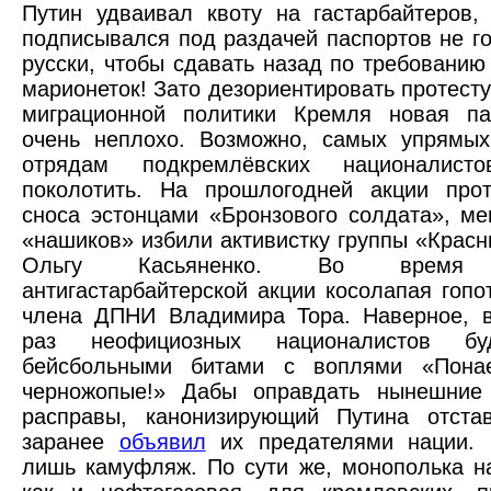
Путин удваивал квоту на гастарбайтеров
подписывался под раздачей паспортов не г
русски, чтобы сдавать назад по требованию
марионеток! Зато дезориентировать протест
миграционной политики Кремля новая па
очень неплохо. Возможно, самых упрямы
отрядам подкремлёвских националисто
поколотить. На прошлогодней акции прот
сноса эстонцами «Бронзового солдата», ме
«нашиков» избили активистку группы «Красн
Ольгу Касьяненко. Во время 
антигастарбайтерской акции косолапая гоп
члена ДПНИ Владимира Тора. Наверное, 
раз неофициозных националистов бу
бейсбольными битами с воплями «Пона
черножопые!» Дабы оправдать нынешние
расправы, канонизирующий Путина отстав
заранее
объявил
их предателями нации. 
лишь камуфляж. По сути же, монополька н