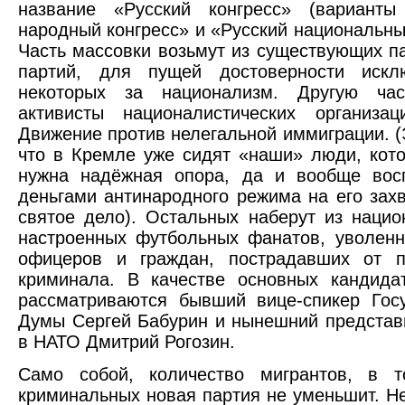
название «Русский конгресс» (варианты
народный конгресс» и «Русский национальный
Часть массовки возьмут из существующих п
партий, для пущей достоверности искл
некоторых за национализм. Другую час
активисты националистических организац
Движение против нелегальной иммиграции. (
что в Кремле уже сидят «наши» люди, кот
нужна надёжная опора, да и вообще восп
деньгами антинародного режима на его захв
святое дело). Остальных наберут из нацио
настроенных футбольных фанатов, уволен
офицеров и граждан, пострадавших от п
криминала. В качестве основных кандида
рассматриваются бывший вице-спикер Гос
Думы Сергей Бабурин и нынешний представ
в НАТО Дмитрий Рогозин.
Само собой, количество мигрантов, в 
криминальных новая партия не уменьшит. Не