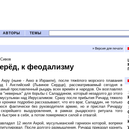
АВТОРЫ
ТЕМЫ
» Версия для печати
 Сивов
перёд, к феодализму
 Акру (ныне - Акко в Израиле), после тяжёлого морского плавания
д I Английский (Львиное Сердце), рассматриваемый сегодня в
самый прославленный рыцарь всех времён и народов. Он возглавлял
в "неверных" для борьбы с Саладдином, который незадолго до этого
 мусульман над Иерусалимом. Сразу после прибытия Ричард тяжело
 хроники подробно рассказывают, что его враг, Саладдин, не только
уюся фактически без руководителя армию, но и прислал Ричарду
скорейшего выздоровления, в рамках рыцарского ритуала того
 быстрее в себя, а потом померяемся силой и отвагой.
авладел 12 июля Акрой, мусульманский гарнизон которой, вопреки
апитулировал. После долгого размышления, Ричард приказал казнить