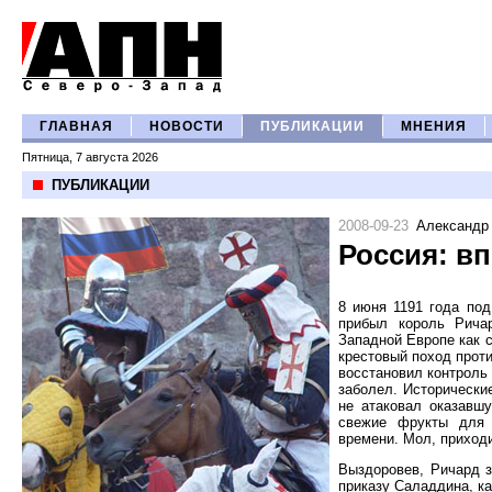
ГЛАВНАЯ
НОВОСТИ
ПУБЛИКАЦИИ
МНЕНИЯ
Пятница, 7 августа 2026
ПУБЛИКАЦИИ
2008-09-23
Александр
Россия: в
8 июня 1191 года под
прибыл король Ричар
Западной Европе как 
крестовый поход проти
восстановил контроль
заболел. Исторические
не атаковал оказавш
свежие фрукты для 
времени. Мол, приходи
Выздоровев, Ричард з
приказу Саладдина, к