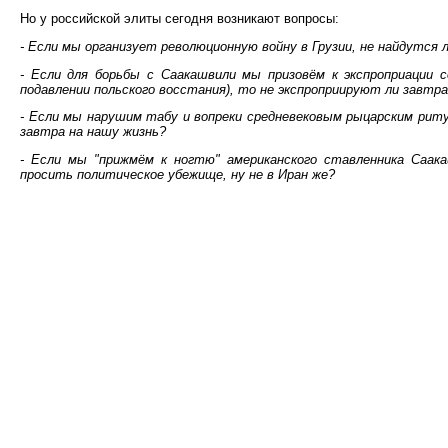
Но у российской элиты сегодня возникают вопросы:
- Если мы организует революционную войну в Грузии, не найдутся 
- Если для борьбы с Саакашвили мы призовём к экспроприации с
подавлении польского восстания), то не экспроприируют ли завтра
- Если мы нарушим табу и вопреки средневековым рыцарским риту
завтра на нашу жизнь?
- Если мы "прижмём к ногтю" американского ставленника Саак
просить политическое убежище, ну не в Иран же?