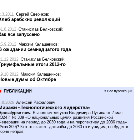
2.3.2011
Сергей Сверчков
:
Хлеб арабских революций
31.8.2012
Станислав Белковский
:
Как все запуссено
25.9.2012
Максим Калашников
:
В ожидании семнадцатого года
21.12.2012
Станислав Белковский
:
Триумфальные итоги 2012-го
19.10.2012
Максим Калашников
:
Новые думы об Октябре
ПУБЛИКАЦИИ
» Все публикации
4.8.2026
Алексей Рафалович
Миражи «Технологического лидерства»
Apocalypse now.
Выполним ли указ Владимира Путина от 7 мая
2024 г. № 309 «О национальных целях развития Российской
Федерации на период до 2030 года и на перспективу до 2036 года»
(Указ-309)? Кто-то скажет: доживём до 2030-го и увидим, но будет в
корне неправ.