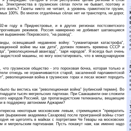
ы. Электричества в грузинских сёлах почти не бывает, поэтому и
то взять? Газеты никто не читает, а уровень грамотности грузин,
мых 100%. Во многих отдалённых сёлах нет ни транспорта, ни дорог,
2-м году в Приднестровье, и в других регионах постсоветского
прогнивших режимов. Россия намеренно не добивает шатающиеся
ня выражению Покровского, "на развод".
нды, освещавшей недавнюю войну: "гуманитарная катастрофа",
рмационной войне мы как дети", должен помнить времена СССР и
да", "революционный авангард", "заря народов". Я всегда был очень
гандистской машины, но могу констатировать, что в международном
 что грузинское общество - это пороховая бочка, которая только и
ители отнюдь не ограничиваются старой, засаленной парламентской
т", революционная война в грузинских горах и лесах может породить
 было бы вестись как "революционная война" (кубинский термин). Во
ятнадцати тысяч мегрельских партизан. При Саакашвили они сложили
ского народов Россией, где пропагандистские телеканалы, вещающие
сии в поддержку автономии Аджарии?
интересна некоторым московским левым, стремящимся "превратить
ия (выражение академика Сахарова) после проигранной войны стоит
одня не щеголять в майках с портретами Че Гевары на московских
им и мегрельским партизанам. Пусть покажут нам, как именно надо