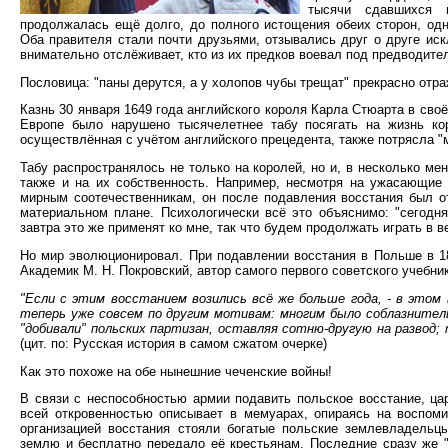
тысячи сдавшихся 
продолжалась ещё долго, до полного истощения обеих сторон, од
Оба правителя стали почти друзьями, отзывались друг о друге ис
внимательно отслёживает, кто из их предков воевал под предводит
Пословица: "паны дерутся, а у холопов чубы трещат" прекрасно отр
Казнь 30 января 1649 года английского короля Карла Стюарта в сво
Европе было нарушено тысячелетнее табу посягать на жизнь ко
осуществлённая с учётом английского прецедента, также потрясла 
Табу распространялось не только на королей, но и, в несколько ме
также и на их собственность. Например, несмотря на ужасающие
мирным соотечественникам, он после подавления восстания был о
материальном плане. Психологически всё это объяснимо: "сегодня
завтра это же применят ко мне, так что будем продолжать играть в 
Но мир эволюционировал. При подавлении восстания в Польше в 18
Академик М. Н. Покровский, автор самого первого советского учебник
"Если с этим восстанием возились всё же больше года, - в этом
теперь уже совсем по другим мотивам: многим было соблазнительн
"добивали" польских партизан, оставляя сотню-другую на развод; 
(цит. по: Русская история в самом сжатом очерке)
Как это похоже на обе нынешние чеченские войны!
В связи с неспособностью армии подавить польское восстание, ца
всей откровенностью описывает в мемуарах, опираясь на воспомин
организацией восстания стояли богатые польские землевладельц
землю и бесплатно передало её крестьянам. Последние сразу же 