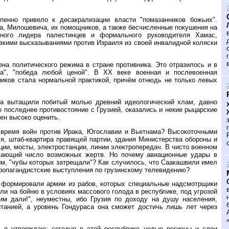
пенно привело к десакрализации власти "помазанников божьих".
а, Милошевича, их помощников, а также бесчисленные покушения на
ого лидера палестинцев и формального руководителя Хамас,
резкими высказываниями против Израиля из своей инвалидной коляски
на политического режима в стране противника. Это отразилось и в
йна", "победа любой ценой". В XX веке военная и послевоенная
ников стала нормальной практикой, причём отнюдь не только левых
ука вытащили побитый молью древний идеологический хлам, давно
 последнее противостояние с Грузией, оказались и некие рыцарские
ен высоко оценить.
 время войн против Ирака, Югославии и Вьетнама? Высокоточными
я, штаб-квартира правящей партии, здания Министерства обороны и
ции, мосты, электростанции, линии электропередач. В чисто военном
ивающий число возможных жертв. Но почему авиационные удары в
м, "чубы которых затрещали"? Как случилось, что Саакашвили имел
пропагандистские выступления по грузинскому телевидению?
 формировали армии из рабов, которых специальные надсмотрщики
али на бойню в условиях массового голода в республике, под угрозой
им дали!", неуместны, ибо Грузия по доходу на душу населения,
танией, а уровень Гондураса она сможет достичь лишь лет через
, я утверждаю: сегодня в этой республике целые регионы и слои