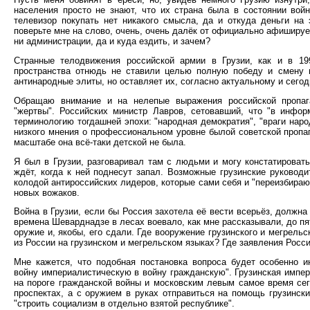
населения просто не знают, что их страна была в состоянии войн
телевизор покупать нет никакого смысла, да и откуда деньги на э
поверьте мне на слово, очень, очень далёк от официально афишируе
ни администрации, да и куда ездить, и зачем?
Странные телодвижения российской армии в Грузии, как и в 199
пространства отнюдь не ставили целью полную победу и смену 
антинародные элиты, но оставляет их, согласно актуальному и сегод
Обращаю внимание и на нелепые выражения российской пропага
"жертвы". Российских министр Лавров, сетовавший, что "в инфо
терминологию тогдашней эпохи: "народная демократия", "враги наро
низкого мнения о профессиональном уровне былой советской пропа
масштабе она всё-таки детской не была.
Я был в Грузии, разговаривал там с людьми и могу констатировать,
ждёт, когда к ней поднесут запал. Возможные грузинские руковод
колодой антироссийских лидеров, которые сами себя и "переизбираю
новых вожаков.
Война в Грузии, если бы Россия захотела её вести всерьёз, должна
времена Шеварднадзе в лесах воевало, как мне рассказывали, до п
оружие и, якобы, его сдали. Где вооружение грузинского и мегрель
из России на грузинском и мегрельском языках? Где заявления Рос
Мне кажется, что подобная постановка вопроса будет особенно 
войну империалистическую в войну гражданскую". Грузинская импер
на пороге гражданской войны и московским левым самое время сег
проспектах, а с оружием в руках отправиться на помощь грузинск
"строить социализм в отдельно взятой республике".