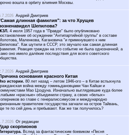
прочно вошла в орбиту влияния Москвы.
6.7.2026
Андрей Дмитриев
"Самая длинная фамилия": за что Хрущев
возненавидел Шепилова?
ЖЗЛ.
4 июля 1957 года в "Правде" было опубликовано
постановление об осуждении "Антипартийной группы" в составе
Молотова, Маленкова, Кагановича "и примкнувшего к ним
Шепилова". Как шутили в СССР, это звучало как самая длинная
фамилия. Реакция граждан на это событие не была однозначной, а
само оно имело далёкие последствия для всего советского
общества.
2.7.2026
Андрей Дмитриев
Причина основания красного Китая
Эхо истории.
80 лет назад – летом 1946-ого – в Китае вспыхнула
гражданская война между гоминьдановцами Чан Кайши и
коммунистами Мао Цзэдуна. Изначально выглядевшие куда более
слабыми «красные» объединили страну, а своих «белых»
соперников во главе с генералиссимусом и международно
признанным правителем государства загнали на остров Тайвань,
где те по сей день и пребывают. Как же так получилось?
1.7.2026
От редакции
Удар скорпионов
Литература.
Вслед за фантастическим боевиком «Песня