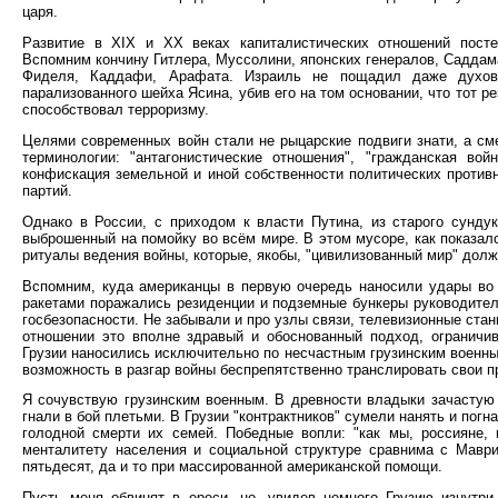
царя.
Развитие в XIX и XX веках капиталистических отношений посте
Вспомним кончину Гитлера, Муссолини, японских генералов, Саддам
Фиделя, Каддафи, Арафата. Израиль не пощадил даже духовн
парализованного шейха Ясина, убив его на том основании, что тот 
способствовал терроризму.
Целями современных войн стали не рыцарские подвиги знати, а сме
терминологии: "антагонистические отношения", "гражданская во
конфискация земельной и иной собственности политических против
партий.
Однако в России, с приходом к власти Путина, из старого сунд
выброшенный на помойку во всём мире. В этом мусоре, как показало
ритуалы ведения войны, которые, якобы, "цивилизованный мир" долж
Вспомним, куда американцы в первую очередь наносили удары во
ракетами поражались резиденции и подземные бункеры руководител
госбезопасности. Не забывали и про узлы связи, телевизионные стан
отношении это вполне здравый и обоснованный подход, огранич
Грузии наносились исключительно по несчастным грузинским военны
возможность в разгар войны беспрепятственно транслировать свои 
Я сочувствую грузинским военным. В древности владыки зачастую
гнали в бой плетьми. В Грузии "контрактников" сумели нанять и погн
голодной смерти их семей. Победные вопли: "как мы, россияне, 
менталитету населения и социальной структуре сравнима с Маври
пятьдесят, да и то при массированной американской помощи.
Пусть меня обвинят в ереси, но, увидев немного Грузию изнутри