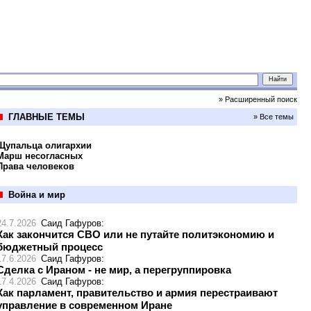
» Расширенный поиск
ГЛАВНЫЕ ТЕМЫ
» Все темы
Щупальца олигархии
Марш несогласных
Права человеков
Война и мир
24.7.2026
Саид Гафуров
:
Как закончится СВО или не путайте политэкономию и
бюджетный процесс
17.6.2026
Саид Гафуров
:
Сделка с Ираном - не мир, а перегруппировка
17.4.2026
Саид Гафуров
:
Как парламент, правительство и армия перестраивают
управление в современном Иране