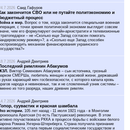
24.7.2026
Саид Гафуров
Как закончится СВО или не путайте политэкономию и
бюджетный процесс
Война и мир.
Вопрос о том, когда закончится специальная военная
операция, с точки зрения политической экономии выглядит совсем
иначе, чем его формулируют онлайн-архистратиги и телевизионные
стратопедархи – не «Сколько еще Запад согласен помогать
бандеровскому режиму»?, а «Сколько еще Запад способен
воспроизводить механизм финансирования украинского
государства?»
18.7.2026
Андрей Дмитриев
Последний римлянин Абакумов
ЖЗЛ.
Виктор Семенович Абакумов – сын истопника, грозный
нарком СМЕРШа, любитель женщин и красивой жизни, державший
в руках карающий меч госбезопасности, с которого капала кровь
врагов народа и невиновных, так и не сломленный узник системы –
именно из того разряда, наших древних римлян.
14.7.2026
Андрей Дмитриев
Топор, суувастик и красная шамбала
Эхо истории.
105 лет назад - 11 июля 1921 года - в Монголии
произошла Аратская (то есть Пастушеская) революция. В этом
активно поучаствовала РККА в процессе борьбы с войсками белого
барона Романа Унгерна-Штернберга. Страна получила признание
независимости, стала первым социалистическим государством и