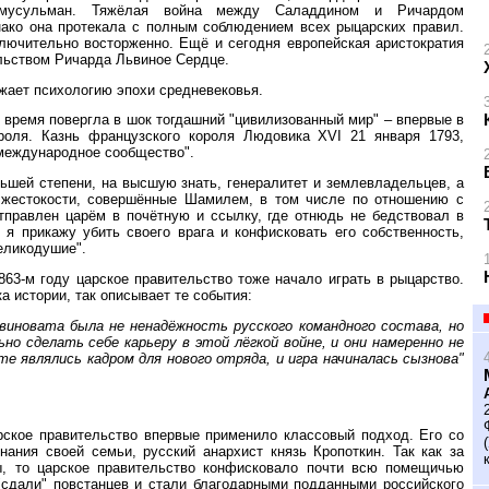
мусульман. Тяжёлая война между Саладдином и Ричардом
нако она протекала с полным соблюдением всех рыцарских правил.
ключительно восторженно. Ещё и сегодня европейская аристократия
ельством Ричарда Львиное Сердце.
ажает психологию эпохи средневековья.
ё время повергла в шок тогдашний "цивилизованный мир" – впервые в
роля. Казнь французского короля Людовика XVI 21 января 1793,
"международное сообщество".
ньшей степени, на высшую знать, генералитет и землевладельцев, а
 жестокости, совершённые Шамилем, в том числе по отношению с
тправлен царём в почётную и ссылку, где отнюдь не бедствовал в
 я прикажу убить своего врага и конфисковать его собственность,
великодушие".
63-м году царское правительство тоже начало играть в рыцарство.
а истории, так описывает те события:
 виновата была не ненадёжность русского командного состава, но
о сделать себе карьеру в этой лёгкой войне, и они намеренно не
те являлись кадром для нового отряда, и игра начиналась сызнова"
рское правительство впервые применило классовый подход. Его со
ания своей семьи, русский анархист князь Кропоткин. Так как за
ы, то царское правительство конфисковало почти всю помещичью
"сдали" повстанцев и стали благодарными подданными российского