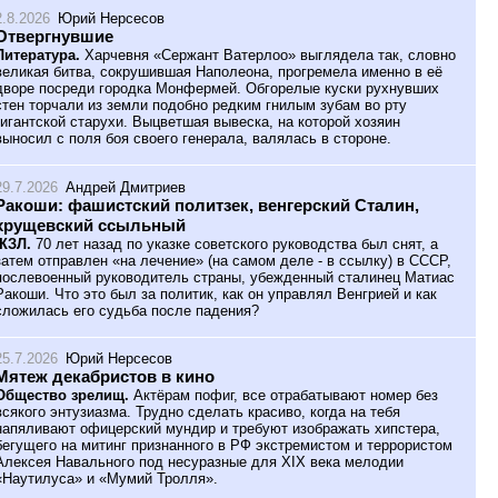
2.8.2026
Юрий Нерсесов
Отвергнувшие
Литература.
Харчевня «Сержант Ватерлоо» выглядела так, словно
великая битва, сокрушившая Наполеона, прогремела именно в её
дворе посреди городка Монфермей. Обгорелые куски рухнувших
стен торчали из земли подобно редким гнилым зубам во рту
гигантской старухи. Выцветшая вывеска, на которой хозяин
выносил с поля боя своего генерала, валялась в стороне.
29.7.2026
Андрей Дмитриев
Ракоши: фашистский политзек, венгерский Сталин,
хрущевский ссыльный
ЖЗЛ.
70 лет назад по указке советского руководства был снят, а
затем отправлен «на лечение» (на самом деле - в ссылку) в СССР,
послевоенный руководитель страны, убежденный сталинец Матиас
Ракоши. Что это был за политик, как он управлял Венгрией и как
сложилась его судьба после падения?
25.7.2026
Юрий Нерсесов
Мятеж декабристов в кино
Общество зрелищ.
Актёрам пофиг, все отрабатывают номер без
всякого энтузиазма. Трудно сделать красиво, когда на тебя
напяливают офицерский мундир и требуют изображать хипстера,
бегущего на митинг признанного в РФ экстремистом и террористом
Алексея Навального под несуразные для XIX века мелодии
«Наутилуса» и «Мумий Тролля».