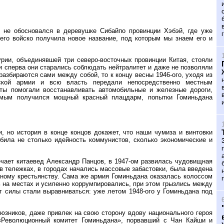
о не обосновался в деревушке Сибайпо провинции Хэбэй, где уже
го войско получила новое название, под которым мы знаем его и
рии, объединявшей три северо-восточных провинции Китая, стояли
 сперва они старались соблюдать нейтралитет и даже не позволяли
разбираются сами между собой, то к концу весны 1946-ого, уходя из
ской армии и всю власть передали непосредственно местным
ты помогали восстанавливать автомобильные и железные дороги,
амым получился мощный красный плацдарм, попытки Гоминьдана
, но история в конце концов докажет, что наши чумиза и винтовки
била не столько идейность коммунистов, сколько экономические и
ечает китаевед Александр Панцов, в 1947-ом развилась чудовищная
 в тележках, в городах начались массовые забастовки, была введена
чному крестьянству. Сама же армия Гоминьдана оказалась колоссом
 на местах и усиленно коррумпировались, при этом грызлись между
ог силы стали выравниваться: уже летом 1948-ого у Гоминьдана под
оюзников, даже привлек на свою сторону вдову национального героя
«Революционный комитет Гоминьдана», порвавший с Чан Кайши и