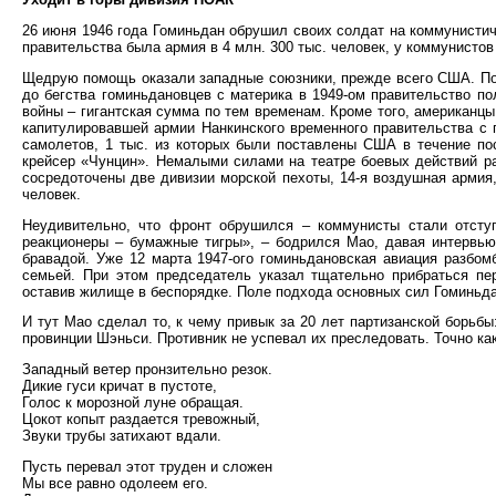
26 июня 1946 года Гоминьдан обрушил своих солдат на коммунистич
правительства была армия в 4 млн. 300 тыс. человек, у коммунистов
Щедрую помощь оказали западные союзники, прежде всего США. По 
до бегства гоминьдановцев с материка в 1949-ом правительство п
войны – гигантская сумма по тем временам. Кроме того, американцы
капитулировавшей армии Нанкинского временного правительства с 
самолетов, 1 тыс. из которых были поставлены США в течение по
крейсер «Чунцин». Немалыми силами на театре боевых действий р
сосредоточены две дивизии морской пехоты, 14-я воздушная арми
человек.
Неудивительно, что фронт обрушился – коммунисты стали отсту
реакционеры – бумажные тигры», – бодрился Мао, давая интервью
бравадой. Уже 12 марта 1947-ого гоминьдановская авиация разбом
семьей. При этом председатель указал тщательно прибраться пер
оставив жилище в беспорядке. Поле подхода основных сил Гоминьда
И тут Мао сделал то, к чему привык за 20 лет партизанской борьбы:
провинции Шэньси. Противник не успевал их преследовать. Точно как
Западный ветер пронзительно резок.
Дикие гуси кричат в пустоте,
Голос к морозной луне обращая.
Цокот копыт раздается тревожный,
Звуки трубы затихают вдали.
Пусть перевал этот труден и сложен
Мы все равно одолеем его.