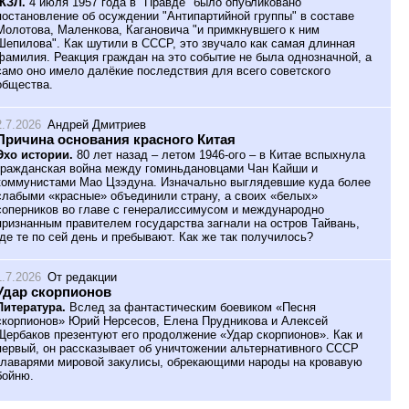
ЖЗЛ.
4 июля 1957 года в "Правде" было опубликовано
постановление об осуждении "Антипартийной группы" в составе
Молотова, Маленкова, Кагановича "и примкнувшего к ним
Шепилова". Как шутили в СССР, это звучало как самая длинная
фамилия. Реакция граждан на это событие не была однозначной, а
само оно имело далёкие последствия для всего советского
общества.
2.7.2026
Андрей Дмитриев
Причина основания красного Китая
Эхо истории.
80 лет назад – летом 1946-ого – в Китае вспыхнула
гражданская война между гоминьдановцами Чан Кайши и
коммунистами Мао Цзэдуна. Изначально выглядевшие куда более
слабыми «красные» объединили страну, а своих «белых»
соперников во главе с генералиссимусом и международно
признанным правителем государства загнали на остров Тайвань,
где те по сей день и пребывают. Как же так получилось?
1.7.2026
От редакции
Удар скорпионов
Литература.
Вслед за фантастическим боевиком «Песня
скорпионов» Юрий Нерсесов, Елена Прудникова и Алексей
Щербаков презентуют его продолжение «Удар скорпионов». Как и
первый, он рассказывает об уничтожении альтернативного СССР
главарями мировой закулисы, обрекающими народы на кровавую
бойню.