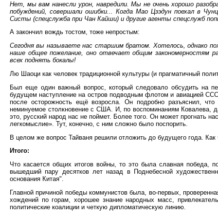
Нет, мы вам нанесли урон, навредили. Мы не очень хорошо разобр
побуждений, совершали ошибки... Когда Мао Цзэдун поехал в Чу
Систы (спецслужба при Чан Кайши) и другие агенты спецслужб по
А закончил вождь тостом, тоже непростым:
Сегодня вы называете нас старшим братом. Хотелось, однако по
наше общее пожелание, оно отвечает общим закономерностям ра
всех поднять бокалы!
Лю Шаоци как человек традиционной культуры (и прагматичный политик
Был еще один важный вопрос, который следовало обсудить на пе
будущем наступление на остров подводным флотом и авиацией СССР
после осторожность ещё возросла. Он подробно разъяснил, что 
неминуемое столкновение с США. И, по воспоминаниям Ковалева, 
это, русский народ нас не поймет. Более того. Он может прогнать на
легкомыслие». Тут, конечно, с ним сложно было поспорить.
В целом же вопрос Тайваня решили отложить до будущего года. Как ч
Итого:
Что касается общих итогов войны, то это была славная победа, 
вышедший пару десятков лет назад в Поднебесной художественн
основания Китая".
Главной причиной победы коммунистов была, во-первых, проверенная
хождений по горам, хорошее знание народных масс, привлекатель
политические коалиции и четкую дипломатическую линию.