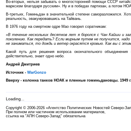
Во-вторых, нельзя забывать о многосторонней помощи СССР китайс
марксизм благодаря русским». Ну и в победах партизан, а потом НО
В-третьих, Гоминьдан в значительной степени саморазложился. Хо
реальность, эвакуировавшись на Тайвань.
В 1976 году на смертном одре Мао говорил соратникам:
«В течение нескольких десятков лет я боролся с Чан Кайши и за
поколению. Как передать? Если мирным путем не получится, над
не заниматься, то дождь и ветер окрасятся кровью. Как вы с эти
Какой путь для решения вопроса окончательного объединения 
действительно, знает одно небо.
Андрей Дмитриев
Источник -
WarGonzo
Вверху - колонна танков НОАК и пленные гоминьдановцы. 1949 г
Loading...
Copyright
©
2006-2026 «Агентство Политических Новостей Северо-За
При полном или частичном использовании материалов,
ссылка на "АПН Северо-Запад" обязательна