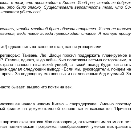
ались в том, что происходит в Китае. Иной раз, исходя из добрых
нцин, это было опасно. Существовала вероятность того, что Си-
пытаются убить его!
желать, чтобы младший брат обогнал старшего. И это не только
звития, ведь новое всегда превосходит старое. А теперь прошу
!) однако пить за такое не стал, как ни уговаривали.
реговорах: Тайвань. Лю Шаоци просил поддержать планируемое в
. Сталин, однако, и до войны был политиком весьма осторожным, а
стране нанесен гигантский ущерб, а такой поход будет означать
даже сделал следующий вывод: «Если мы, руководители, пойдем на
с прочь. За недооценку его военных и послевоенных бед и усилий. За
асто бывает, вышло что почти на век.
положившая начала новому Китаю – сверхдержаве. Именно поэтому
ый фильм на документальной основе так и называется "Причина
 партизанская тактика Мао сотоварищи, отточенная им за много лет
ная политическая программа преобразований, умение выстраивать