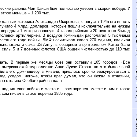
еские районы. Чан Кайши был полностью уверен в скорой победе. У
 втрое меньше – 1 200 тыс.
данным историка Александра Окорокова, с августа 1945-ого вплоть
олучило 4 млрд. долларов, которые пошли исключительно на нужды
 передали 1 моторизованную, 4 кавалерийских и 20 пехотных бригад
полевой артиллерией. В воздухе Гоминьдан располагал 5 тысячами
следнего года войны. ВМФ насчитывал около 270 единиц, включая
асполагала и сама US Army: в северном и центральном Китае были
я, силы 5 и 7 военных флотов США общей численностью до 110 тыс
пать. В первые же месяцы боев они оставили 105 городов. «Все
 американской журналистке Анне Луизе Стронг. но это было явной
била его дом-пещеру в Яньани, пришлось срочно эвакуироваться с
ед уходом: негоже, чтобы враг думал, что он бежал в отчаянии,
на столица Особого района пала.
 поднял свое войско с места и... растворился вместе с ним в горах
 сам писал в стихотворении 1935 года: