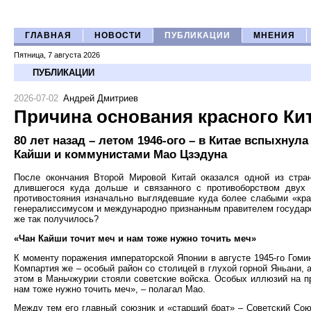
ГЛАВНАЯ
НОВОСТИ
ПУБЛИКАЦИИ
МНЕНИЯ
Пятница, 7 августа 2026
ПУБЛИКАЦИИ
2026-07-02
Андрей Дмитриев
Причина основания красного Ки
80 лет назад – летом 1946-ого – в Китае вспыхну
Кайши и коммунистами Мао Цзэдуна
После окончания Второй Мировой Китай оказался одной из стран
длившегося куда дольше и связанного с противоборством двух 
противостояния изначально выглядевшие куда более слабыми «кра
генералиссимусом и международно признанным правителем государств
же так получилось?
«Чан Кайши точит меч и нам тоже нужно точить меч»
К моменту поражения императорской Японии в августе 1945-го Гоми
Компартия же – особый район со столицей в глухой горной Яньани, 
этом в Маньчжурии стояли советские войска. Особых иллюзий на п
нам тоже нужно точить меч», – полагал Мао.
Между тем его главный союзник и «старший брат» – Советский Сою