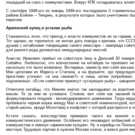
пошедший на союз с коммунистами. Вокруг КПК складывалась влият
С сентября 1948-ого по январь 1949-ого последовали 3 стремител
районе Бэйпин – Тянцинь, в результате которых было уничтожено бо
перелом.
Армянский купец и усталая рыба
Становилось ясно, что приход к власти коммунистов не за горами,
Тот однако, не торопился, не желая дать повода к критике, что СС
душам с китайскими товарищами своего эмиссара – зампреда советс
для разного рода деликатных международных миссий.
Анастас Иванович прибыл на советскую базу в Дальний 30 января
Сибайпо. Любопытно, что впечатление на китайцев он произвел не
насколько это было возможно. Во-первых, министр вел себя весьма
Мао цитатами из Маркса и Сталина, а на фуршете, где председа
брезгливо уточнил: «а она свежая?» и лишь затем попробовал
подчиненных: «Если советские принесут «уснувшую рыбу» - швырнит
Отметили китайцы, что Микоян знатно так закладывал за воротн
махом. Те за ним не успевали. Словом, вел себя как заезжий б
формулировали позднее - великодержавного шовинизма. Тогда вида 
пробежала черная кошка между Мао и советской номенклатурой, кот
старой школы, вроде Молотова) и конфликт с которой разгорелся в 
Кстати сказать, впоследствии примерно такого же мнения 
коммунистического движения. Особенно его ненавидел албанский 
коммунистом и именуя «армянским купцом». Ну а корейцы из Пхеньян
местную Трудовую партию в нужном Москве ключе, и вовсе дали ему