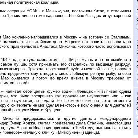
ельная политическая коалиция.
ьных операции НОАК - в Маньчжурии, восточном Китае, и столичном
лее 1,5 миллионов гоминьдановцев. В войне был достигнут коренной
 и Мао усиленно напрашивался в Москву – на встречу со Сталиным.
СР вмешивается в китайские дела. Но решил отправить поговорить по
кого правительства Анастаса Микояна, которого часто использовал
 1949 года, оттуда самолетом – в Щицзячжуань и на автомобиле в
 самое лучше, хотя принимать его старались по высшему разряду,
 высокомерно. Приехал в роскошной шубе и меховой шапке, получал
тель предложил ему отведать свою любимую речную рыбу, сперва
. Мао обиделся и потом во время визита в Москву требовал от
е им ее назад!»
ик – наливал себе целый фужер водки «Фэньцзю» и выпивал одним
арин, что было воспринято как проявление неуважения или – как
они, разумеется, не подали. Но, возможно, именно в этот момент и
орую он терпеть не мог (делая некоторые исключения для деятелей
полный рост уже Никите Хрущеве.
о Микояне придерживались и другие деятели международного
лидер Энвер Ходжа, считая предателем дела Сталина, ненастоящим
а, куда Анастас Иванович приезжал в 1956 году, пытаясь застроить
 пренебрежительную кличку «Миткхунен» (задница).