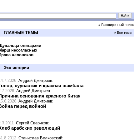
» Расширенный поиск
ГЛАВНЫЕ ТЕМЫ
» Все темы
Щупальца олигархии
Марш несогласных
Права человеков
Эхо истории
14.7.2026
Андрей Дмитриев
:
Топор, суувастик и красная шамбала
2.7.2026
Андрей Дмитриев
:
Причина основания красного Китая
15.6.2026
Андрей Дмитриев
:
Война перед войной
2.3.2011
Сергей Сверчков
:
Хлеб арабских революций
31.8.2012
Станислав Белковский
: