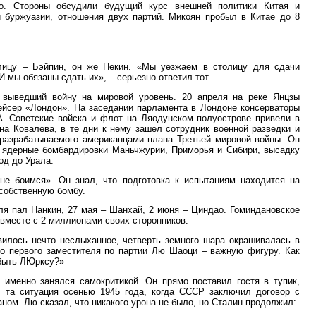
о. Стороны обсудили будущий курс внешней политики Китая и
 буржуазии, отношения двух партий. Микоян пробыл в Китае до 8
лицу – Бэйпин, он же Пекин. «Мы уезжаем в столицу для сдачи
 мы обязаны сдать их», – серьезно ответил тот.
 выведший войну на мировой уровень. 20 апреля на реке Янцзы
ейсер «Лондон». На заседании парламента в Лондоне консерваторы
. Советские войска и флот на Ляодунском полуострове привели в
а Ковалева, в те дни к нему зашел сотрудник военной разведки и
азрабатываемого американцами плана Третьей мировой войны. Он
 ядерные бомбардировки Маньчжурии, Приморья и Сибири, высадку
од до Урала.
не боимся». Он знал, что подготовка к испытаниям находится на
собственную бомбу.
я пал Нанкин, 27 мая – Шанхай, 2 июня – Циндао. Гоминдановское
 вместе с 2 миллионами своих сторонников.
вилось нечто неслыханное, четверть земного шара окрашивалась в
го первого заместителя по партии Лю Шаоци – важную фигуру. Как
 быть ЛЮрксу?»
 именно занялся самокритикой. Он прямо поставил гостя в тупик,
 та ситуация осенью 1945 года, когда СССР заключил договор с
ном. Лю сказал, что никакого урона не было, но Сталин продолжил: