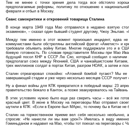
Тем не менее с точки зрения дела тогда все обстояло хорош
предполагаемые реформы, политику по отношению к национальной
февраля и отбыл в Москву.
Сеанс самокритики и откровений товарища Сталина
В конце марта 1949 года Мао отправился в недавно взятую сто
экзаменов», – сказал один бывший студент другому, Чжоу Эньлаю. «И
Между тем именно в этот момент произошел инцидент, едва не
коммунистами были обстреляны английский фрегат «Аметист» и кр
требовали объявить войну Китаю. Многие поддержали это и в США
боевую готовность. По словам представителя Москвы при Мао Иван
будущий посол КНР в СССР Лю Сяо, который сообщил о наличии р
предполагал союз между Японией, США и чанкайшистским Китаем,
трех миллионов солдат в портах Китая, разгром НОАК, а затем и пох
Сталин отреагировал спокойно: «Атомной бомбой пугают? Мы ее 
завершающей стадии и уже через несколько месяцев СССР получит 
Ну а финал войны для КПК превратился в победный марш: 23 апрел
правительство бежало в Кантон, а позже эвакуировалось на Тайвань
В этих условиях нужно было еще раз сверить часы – всё же гото
красный цвет. В июне в Москву на переговоры Мао отправил свое
шутили в КПК: «Если в Европе был МАркс, то почему бы в Китае не
Сталин на торжественном приеме вел себя несколько необычно, а
спросив: «Не нанесли ли мы вам урон?» Имелась в виду именно
Гоминьданом и надавил на Мао, чтобы тот поехал на переговоры с Ча