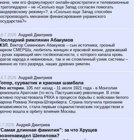
иначе, чем его формулируют онлайн-архистратиги и телевизионные
стратопедархи – не «Сколько еще Запад согласен помогать
бандеровскому режиму»?, а «Сколько еще Запад способен
воспроизводить механизм финансирования украинского
государства?»
18.7.2026
Андрей Дмитриев
Последний римлянин Абакумов
ЖЗЛ.
Виктор Семенович Абакумов – сын истопника, грозный
нарком СМЕРШа, любитель женщин и красивой жизни, державший
в руках карающий меч госбезопасности, с которого капала кровь
врагов народа и невиновных, так и не сломленный узник системы –
именно из того разряда, наших древних римлян.
14.7.2026
Андрей Дмитриев
Топор, суувастик и красная шамбала
Эхо истории.
105 лет назад - 11 июля 1921 года - в Монголии
произошла Аратская (то есть Пастушеская) революция. В этом
активно поучаствовала РККА в процессе борьбы с войсками белого
барона Романа Унгерна-Штернберга. Страна получила признание
независимости, стала первым социалистическим государством и
прочно вошла в орбиту влияния Москвы.
6.7.2026
Андрей Дмитриев
"Самая длинная фамилия": за что Хрущев
возненавидел Шепилова?