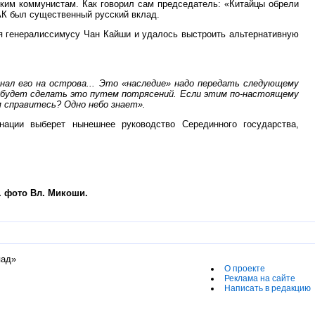
ким коммунистам. Как говорил сам председатель: «Китайцы обрели
АК был существенный русский вклад.
тя генералиссимусу Чан Кайши и удалось выстроить альтернативную
гнал его на острова... Это «наследие» надо передать следующему
о будет сделать это путем потрясений. Если этим по-настоящему
м справитесь? Одно небо знает».
нации выберет нынешнее руководство Серединного государства,
. фото Вл. Микоши.
пад»
О проекте
Реклама на сайте
Написать в редакцию