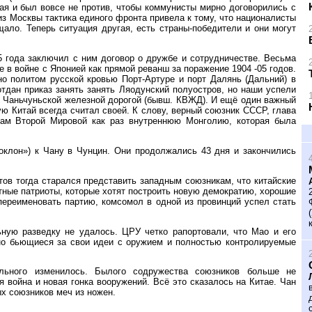
ая и был вовсе не против, чтобы коммунисты мирно договорились с
из Москвы тактика единого фронта привела к тому, что националисты
ало. Теперь ситуация другая, есть страны-победители и они могут
 года заключил с ним договор о дружбе и сотрудничестве. Весьма
 в войне с Японией как прямой реванш за поражение 1904 -05 годов.
о политом русской кровью Порт-Артуре и порт Далянь (Дальний) в
тдан приказ занять занять Ляодунский полуостров, но наши успели
й Чаньчуньской железной дорогой (бывш. КВЖД). И ещё один важный
ю Китай всегда считал своей. К слову, верный союзник СССР, глава
ам Второй Мировой как раз внутреннюю Монголию, которая была
оклон») к Чану в Чунцин. Они продолжались 43 дня и закончились
в тогда старался представить западным союзникам, что китайские
стные патриоты, которые хотят построить новую демократию, хорошие
переименовать партию, комсомол в одной из провинций успел стать
ную разведку не удалось. ЦРУ четко рапортовали, что Мао и его
но бьющиеся за свои идеи с оружием и полностью контролируемые
льного изменилось. Былого содружества союзников больше не
война и новая гонка вооружений. Всё это сказалось на Китае. Чан
х союзников меч из ножен.