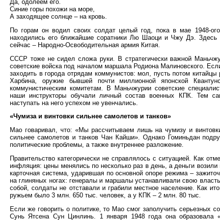
Да, одолеем его.
Синие горы похожи на море,
А заходящее солнце – на кровь.
По горам он водил своих солдат целый год, пока в мае 1948-ог
находились его ближайшие соратники Лю Шаоци и Чжу Дэ. Здесь е
сейчас – Народно-Освободительная армия Китая.
СССР тоже не сидел сложа руки. В стратегически важной Маньчжу
советские войска под началом маршала Родиона Малиновского. Если
заходить в города отрядам коммунистов: мол, пусть потом китайцы 
Харбина, оружие бывшей почти миллионной японской Квантун
коммунистическим комитетам. В Маньчжурии советские специалис
наши инструкторы обучали личный состав военных КПК. Тем с
наступать на него успехом не увенчались.
«Чумиза и винтовки сильнее самолетов и танков»
Мао говаривал, что: «Мы рассчитываем лишь на чумизу и винтовки
сильнее самолетов и танков Чан Кайши». Однако Гоминьдан подру
политические проблемы, а также внутреннее разложение.
Правительство категорически не справлялось с ситуацией. Как отм
инфляция: цены менялись по несколько раз в день, а деньги возили
карточная система, ударившая по основной опоре режима – зажито
на глиняных ногах: генералы и маршалы устанавливали свою власть
собой, солдаты не отставали и грабили местное население. Как ит
ружьем было 3 млн. 650 тыс. человек, а у КПК – 2 млн. 80 тыс.
Если же говорить о политике, то Мао смог заполучить серьезных с
Сунь Ятсена Сун Цинлинь. 1 января 1948 года она образовала 