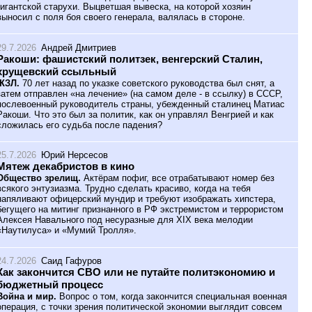
гигантской старухи. Выцветшая вывеска, на которой хозяин
выносил с поля боя своего генерала, валялась в стороне.
29.7.2026
Андрей Дмитриев
Ракоши: фашистский политзек, венгерский Сталин,
хрущевский ссыльный
ЖЗЛ.
70 лет назад по указке советского руководства был снят, а
затем отправлен «на лечение» (на самом деле - в ссылку) в СССР,
послевоенный руководитель страны, убежденный сталинец Матиас
Ракоши. Что это был за политик, как он управлял Венгрией и как
сложилась его судьба после падения?
25.7.2026
Юрий Нерсесов
Мятеж декабристов в кино
Общество зрелищ.
Актёрам пофиг, все отрабатывают номер без
всякого энтузиазма. Трудно сделать красиво, когда на тебя
напяливают офицерский мундир и требуют изображать хипстера,
бегущего на митинг признанного в РФ экстремистом и террористом
Алексея Навального под несуразные для XIX века мелодии
«Наутилуса» и «Мумий Тролля».
24.7.2026
Саид Гафуров
Как закончится СВО или не путайте политэкономию и
бюджетный процесс
Война и мир.
Вопрос о том, когда закончится специальная военная
операция, с точки зрения политической экономии выглядит совсем