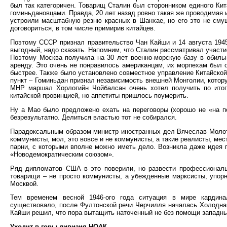
был так категоричен. Товарищ Сталин был сторонником единого Кит
гоминьдановцами. Правда, 20 лет назад ровно такая же проводимая 
устроили масштабную резню красных в Шанхае, но его это не смущ
договориться, в том числе примирив китайцев.
Поэтому СССР признал правительство Чан Кайши и 14 августа 1945
выгодный, надо сказать. Напомним, что Сталин рассматривал участие
Поэтому Москва получила на 30 лет военно-морскую базу в обильн
аренду. Это очень не понравилось американцам, их морпехам был о
быстрее. Также было установлено совместное управление Китайско
пункт – Гоминьдан признал независимость внешней Монголии, котору
МНР маршал Хорлогийн Чойбалсан очень хотел получить по итог
китайской провинцией, но аппетиты пришлось поумерить.
Ну а Мао было предложено ехать на переговоры (хорошо не «на п
безрезультатно. Делиться властью тот не собирался.
Парадоксальным образом министр иностранных дел Вячеслав Молото
коммунисты, мол, это вовсе и не коммунисты, а такие реалисты, ме
парни, с которыми вполне можно иметь дело. Возникла даже идея 
«Новодемократическим союзом».
Ряд дипломатов США в это поверили, но развести профессиональ
товарищи – не просто коммунисты, а убежденные марксисты, упор
Москвой.
Тем временем весной 1946-ого года ситуация в мире кардина
существовало, после Фултонской речи Черчилля началась Холодная 
Кайши решил, что пора вытащить наточенный не без помощи западны
Уходит в горы дивизия НОАК