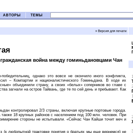
АВТОРЫ
ТЕМЫ
» Версия для печати
тая
ла гражданская война между гоминьдановцами Чан
-победительниц, однако это вовсе не окончило иного конфликта,
сил – Компартии и националистического Гоминьдана. В ходе их
сные» объединили страну, а своих «белых» соперников во главе с
а загнали на остров Тайвань, где те по сей день и пребывают. Как
ньдан контролировал 2/3 страны, включая крупные портовые города.
а также 18 крупных районов с населением под 100 млн. человек. При
римирение стороны не испытывали. «Сейчас Чан Кайши точит меч и
з (к любопытной трактовке понятия о братьях мы еще вернемся) не