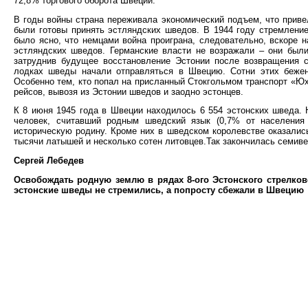
72,8% торгового оборота Швеции.
В годы войны страна переживала экономический подъем, что привел
были готовы принять эстляндских шведов. В 1944 году стремлени
было ясно, что немцами война проиграна, следовательно, вскоре 
эстляндских шведов. Германские власти не возражали – они был
затруднив будущее восстановление Эстонии после возвращения со
лодках шведы начали отправляться в Швецию. Сотни этих бежен
Особенно тем, кто попал на присланный Стокгольмом транспорт «Юх
рейсов, вывозя из Эстонии шведов и заодно эстонцев.
К 8 июня 1945 года в Швеции находилось 6 554 эстонских шведа. 
человек, считавший родным шведский язык (0,7% от населения 
историческую родину. Кроме них в шведском королевстве оказались
тысячи латышей и несколько сотен литовцев.Так закончилась семиве
Сергей Лебедев
Освобождать родную землю в рядах 8-ого Эстонского стрелково
эстонские шведы не стремились, а попросту сбежали в Швецию