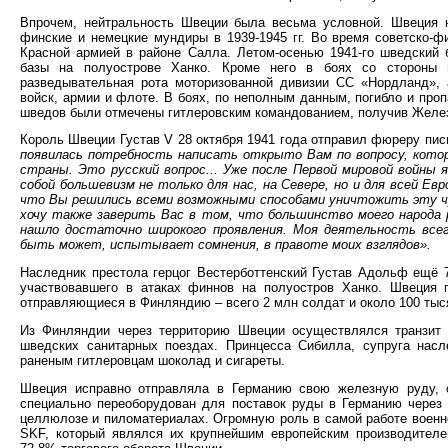
Впрочем, нейтральность Швеции была весьма условной. Швеция н
финские и немецкие мундиры в 1939-1945 гг. Во время советско-
Красной армией в районе Салла. Летом-осенью 1941-го шведский б
базы на полуострове Ханко. Кроме него в боях со стороны 
разведывательная рота моторизованной дивизии СС «Нордланд», 
войск, армии и флоте. В боях, по неполным данным, погибло и проп
шведов были отмечены гитлеровским командованием, получив Желе
Король Швеции Густав V 28 октября 1941 года отправил фюреру пис
появилась потребность написать открыто Вам по вопросу, котор
страны. Это русский вопрос... Уже после Первой мировой войны 
собой большевизм не только для нас, на Севере, но и для всей Е
что Вы решились всеми возможными способами уничтожить эту чу
хочу также заверить Вас в том, что большинство моего народа р
нашло достаточно широкого проявления. Моя деятельность всег
быть может, испытывает сомнения, в правоте моих взглядов».
Наследник престола герцог Вестерботтенский Густав Адольф ещё 7
участвовавшего в атаках финнов на полуостров Ханко. Швеция п
отправляющиеся в Финляндию – всего 2 млн солдат и около 100 тыся
Из Финляндии через территорию Швеции осуществлялся транзит 
шведских санитарных поездах. Принцесса Сибилла, супруга насл
раненым гитлеровцам шоколад и сигареты.
Швеция исправно отправляла в Германию свою железную руду, 
специально переоборудован для поставок руды в Германию через
целлюлозе и пиломатериалах. Огромную роль в самой работе военн
SKF, который являлся их крупнейшим европейским производителем