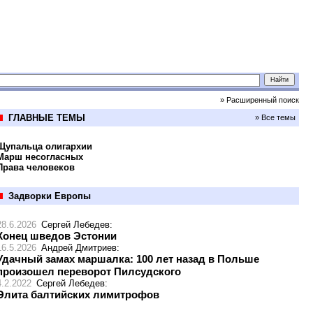
» Расширенный поиск
ГЛАВНЫЕ ТЕМЫ
» Все темы
Щупальца олигархии
Марш несогласных
Права человеков
Задворки Европы
28.6.2026
Сергей Лебедев
:
Конец шведов Эстонии
16.5.2026
Андрей Дмитриев
:
Удачный замах маршалка: 100 лет назад в Польше
произошел переворот Пилсудского
4.2.2022
Сергей Лебедев
:
Элита балтийских лимитрофов