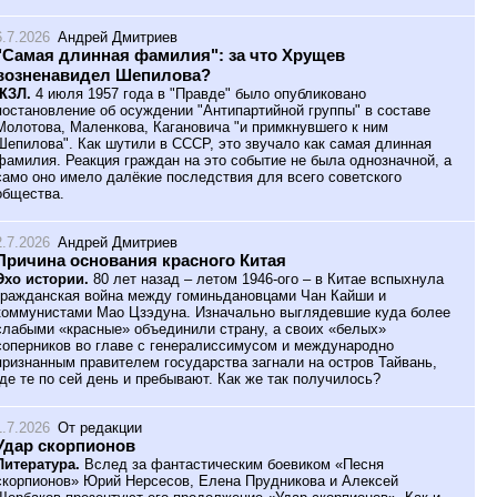
6.7.2026
Андрей Дмитриев
"Самая длинная фамилия": за что Хрущев
возненавидел Шепилова?
ЖЗЛ.
4 июля 1957 года в "Правде" было опубликовано
постановление об осуждении "Антипартийной группы" в составе
Молотова, Маленкова, Кагановича "и примкнувшего к ним
Шепилова". Как шутили в СССР, это звучало как самая длинная
фамилия. Реакция граждан на это событие не была однозначной, а
само оно имело далёкие последствия для всего советского
общества.
2.7.2026
Андрей Дмитриев
Причина основания красного Китая
Эхо истории.
80 лет назад – летом 1946-ого – в Китае вспыхнула
гражданская война между гоминьдановцами Чан Кайши и
коммунистами Мао Цзэдуна. Изначально выглядевшие куда более
слабыми «красные» объединили страну, а своих «белых»
соперников во главе с генералиссимусом и международно
признанным правителем государства загнали на остров Тайвань,
где те по сей день и пребывают. Как же так получилось?
1.7.2026
От редакции
Удар скорпионов
Литература.
Вслед за фантастическим боевиком «Песня
скорпионов» Юрий Нерсесов, Елена Прудникова и Алексей