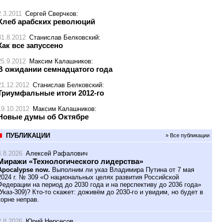
2.3.2011
Сергей Сверчков
:
Хлеб арабских революций
31.8.2012
Станислав Белковский
:
Как все запуссено
25.9.2012
Максим Калашников
:
В ожидании семнадцатого года
21.12.2012
Станислав Белковский
:
Триумфальные итоги 2012-го
19.10.2012
Максим Калашников
:
Новые думы об Октябре
ПУБЛИКАЦИИ
» Все публикации
4.8.2026
Алексей Рафалович
Миражи «Технологического лидерства»
Apocalypse now.
Выполним ли указ Владимира Путина от 7 мая
2024 г. № 309 «О национальных целях развития Российской
Федерации на период до 2030 года и на перспективу до 2036 года»
(Указ-309)? Кто-то скажет: доживём до 2030-го и увидим, но будет в
корне неправ.
2.8.2026
Юрий Нерсесов