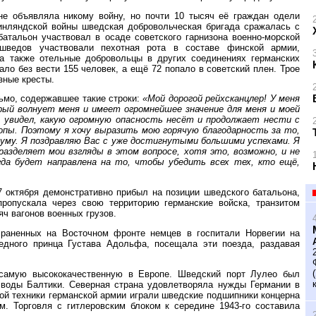
е объявляла никому войну, но почти 10 тысяч её граждан одели
финляндской войны шведская добровольческая бригада сражалась с
атальон участвовал в осаде советского гарнизона военно-морской
шведов участвовали пехотная рота в составе финской армии,
а также отельные добровольцы в других соединениях германских
ало без вести 155 человек, а ещё 72 попало в советский плен. Трое
зные кресты.
ьмо, содержавшее такие строки:
«Мой дорогой рейхсканцлер! У меня
ый волнует меня и имеет огромнейшее значение для меня и моей
я увидел, какую огромную опасность несёт и продолжает нести с
вропы. Поэтому я хочу выразить мою горячую благодарность за то,
му. Я поздравляю Вас с уже достигнутыми большими успехами. Я
азделяет мои взгляды в этом вопросе, хотя это, возможно, и не
да будет направлена на то, чтобы убедить всех тех, кто ещё,
 октября демонстративно прибыл на позиции шведского батальона,
ропускала через свою территорию германские войска, транзитом
ч вагонов военных грузов.
раненных на Восточном фронте немцев в госпитали Норвегии на
едного принца Густава Адольфа, посещала эти поезда, раздавая
самую высококачественную в Европе. Шведский порт Лулео был
 воды Балтики. Северная страна удовлетворяла нужды Германии в
ой техники германской армии играли шведские подшипники концерна
. Торговля с гитлеровским блоком к середине 1943-го составила