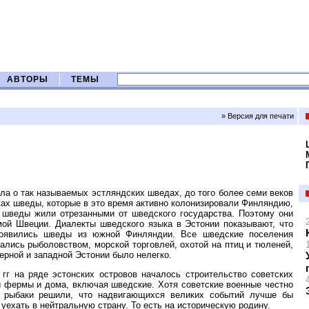
АВТОРЫ
ТЕМЫ
» Версия для печати
ла о так называемых эстляндских шведах, до того более семи веков
ках шведы, которые в это время активно колонизировали Финляндию,
е шведы жили отрезанными от шведского государства. Поэтому они
мой Швеции. Диалекты шведского языка в Эстонии показывают, что
появились шведы из южной Финляндии. Все шведские поселения
лись рыболовством, морской торговлей, охотой на птиц и тюленей,
ерной и западной Эстонии было нелегко.
гг на ряде эстонских островов началось строительство советских
ы фермы и дома, включая шведские. Хотя советские военные честно
и рыбаки решили, что надвигающихся великих событий лучше бы
уехать в нейтральную страну. То есть на историческую родину.