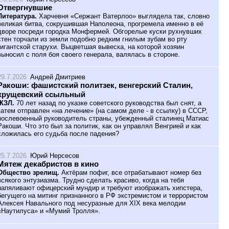
Отвергнувшие
Литература.
Харчевня «Сержант Ватерлоо» выглядела так, словно
великая битва, сокрушившая Наполеона, прогремела именно в её
дворе посреди городка Монфермей. Обгорелые куски рухнувших
стен торчали из земли подобно редким гнилым зубам во рту
гигантской старухи. Выцветшая вывеска, на которой хозяин
выносил с поля боя своего генерала, валялась в стороне.
29.7.2026
Андрей Дмитриев
Ракоши: фашистский политзек, венгерский Сталин,
хрущевский ссыльный
ЖЗЛ.
70 лет назад по указке советского руководства был снят, а
затем отправлен «на лечение» (на самом деле - в ссылку) в СССР,
послевоенный руководитель страны, убежденный сталинец Матиас
Ракоши. Что это был за политик, как он управлял Венгрией и как
сложилась его судьба после падения?
25.7.2026
Юрий Нерсесов
Мятеж декабристов в кино
Общество зрелищ.
Актёрам пофиг, все отрабатывают номер без
всякого энтузиазма. Трудно сделать красиво, когда на тебя
напяливают офицерский мундир и требуют изображать хипстера,
бегущего на митинг признанного в РФ экстремистом и террористом
Алексея Навального под несуразные для XIX века мелодии
«Наутилуса» и «Мумий Тролля».