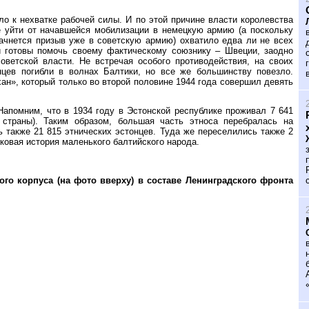
о к нехватке рабочей силы. И по этой причине власти королевства
е уйти от начавшейся мобилизации в немецкую армию (а поскольку
начнется призыв уже в советскую армию) охватило едва ли не всех
и готовы помочь своему фактическому союзнику – Швеции, заодно
ветской власти. Не встречая особого противодействия, на своих
цев погибли в волнах Балтики, но все же большинству повезло.
ан», который только во второй половине 1944 года совершил девять
Напомним, что в 1934 году в Эстонской республике проживал 7 641
страны). Таким образом, большая часть этноса перебралась на
 также 21 815 этнических эстонцев. Туда же переселились также 2
ковая история маленького балтийского народа.
го корпуса (на фото вверху) в составе Ленинградского фронта