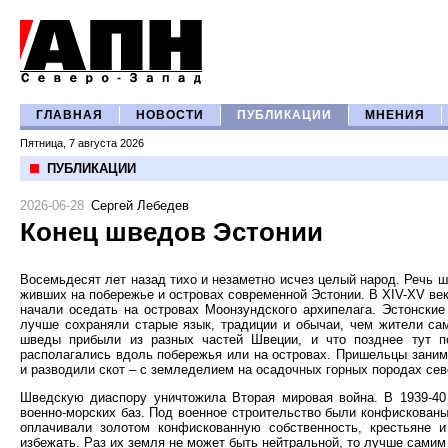
ГЛАВНАЯ
НОВОСТИ
ПУБЛИКАЦИИ
МНЕНИЯ
Пятница, 7 августа 2026
ПУБЛИКАЦИИ
2026-06-28
Сергей Лебедев
Конец шведов Эстонии
Восемьдесят лет назад тихо и незаметно исчез целый народ. Речь ш
живших на побережье и островах современной Эстонии. В XIV-XV ве
начали оседать на островах Моонзундского архипелага. Эстонски
лучше сохраняли старые язык, традиции и обычаи, чем жители са
шведы прибыли из разных частей Швеции, и что позднее тут 
располагались вдоль побережья или на островах. Пришельцы занима
и разводили скот – с земледелием на осадочных горных породах сев
Шведскую диаспору уничтожила Вторая мировая война. В 1939-40 
военно-морских баз. Под военное строительство были конфискован
оплачивали золотом конфискованную собственность, крестьяне 
избежать. Раз их земля не может быть нейтральной, то лучше самим 