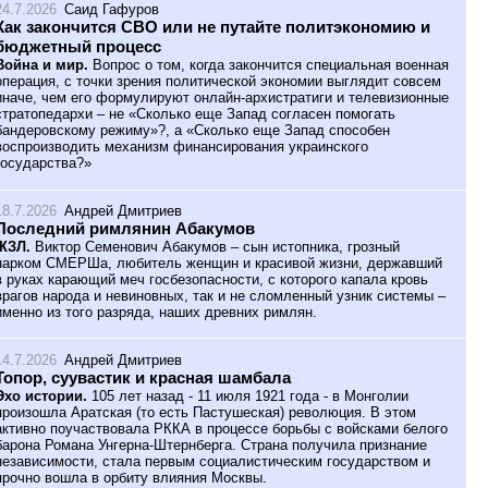
24.7.2026
Саид Гафуров
Как закончится СВО или не путайте политэкономию и
бюджетный процесс
Война и мир.
Вопрос о том, когда закончится специальная военная
операция, с точки зрения политической экономии выглядит совсем
иначе, чем его формулируют онлайн-архистратиги и телевизионные
стратопедархи – не «Сколько еще Запад согласен помогать
бандеровскому режиму»?, а «Сколько еще Запад способен
воспроизводить механизм финансирования украинского
государства?»
18.7.2026
Андрей Дмитриев
Последний римлянин Абакумов
ЖЗЛ.
Виктор Семенович Абакумов – сын истопника, грозный
нарком СМЕРШа, любитель женщин и красивой жизни, державший
в руках карающий меч госбезопасности, с которого капала кровь
врагов народа и невиновных, так и не сломленный узник системы –
именно из того разряда, наших древних римлян.
14.7.2026
Андрей Дмитриев
Топор, суувастик и красная шамбала
Эхо истории.
105 лет назад - 11 июля 1921 года - в Монголии
произошла Аратская (то есть Пастушеская) революция. В этом
активно поучаствовала РККА в процессе борьбы с войсками белого
барона Романа Унгерна-Штернберга. Страна получила признание
независимости, стала первым социалистическим государством и
прочно вошла в орбиту влияния Москвы.