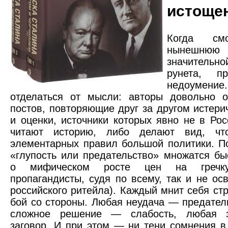
истоще
Когда см
нынешнюю
значител
рунета, п
недоумен
отделаться от мысли: авторы довольно о
постов, повторяющие друг за другом истер
и оценки, источники которых явно не в Рос
читают историю, либо делают вид, чт
элементарных правил большой политики. П
«глупость или предательство» множатся бы
о мифическом росте цен на гречку
пропагандисты, судя по всему, так и не ос
российского ритейла). Каждый мнит себя стр
бой со стороны. Любая неудача — предател
сложное решение — слабость, любая 
заговор. И при этом — ни тени сомнения в