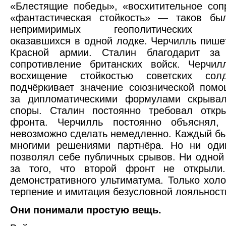
«Блестящие победы», «восхитительное соп
«фантастическая стойкость» — таков бы
непримиримых геополитических пр
оказавшихся в одной лодке. Черчилль пише
Красной армии. Сталин благодарит за 
сопротивление британских войск. Черчил
восхищение стойкостью советских сол
подчёркивает значение союзнической помо
за дипломатическими формулами скрывал
споры. Сталин постоянно требовал откры
фронта. Черчилль постоянно объяснял,
невозможно сделать немедленно. Каждый б
многими решениями партнёра. Но ни оди
позволял себе публичных срывов. Ни одной 
за того, что второй фронт не открыли
демонстративного ультиматума. Только холо
терпение и имитация безусловной лояльност
Они понимали простую вещь.