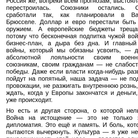
Россия же, вопреки всем прогнозам, выстоял
перестроилась. Союзники остались. 
сработали так, как планировали в Ва
Брюсселе. Доллар и евро перестали быть
оружием. А европейские бюджеты трещ
потому что бесконечная подпитка чужой во
бизнес-план, а дыра без дна. И главный
войны, который мы обязаны усвоить, — д
абсолютной лояльности своим воен
союзникам, своим гражданам — не слабост
победы. Даже если власти когда-нибудь раз
пойдут на попятный, наша задача — не по
провокации, не разжигать внутреннюю рознь,
ждать, когда у Европы закончатся и деньги,
уже происходит.
Но есть и другая сторона, о которой нел
Война на истощение — это не только 
дипломатия. Это ещё и память. И боль, кот
пытаются вычеркнуть. Культура — я уже не