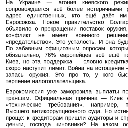
На Украине — агония киевского режим
сопровождается всё более истеричными 
адрес единственных, кто ещё даёт им
Евросоюза. Новое правительство Болга
объявило о прекращении поставок оружия,
конфликт не имеет военного решен
«предательство». Это усталость. И она буде
По забавным официозным опросам, которы
обязательно, 76% европейцев всё ещё п
Киев, но эта поддержка — словно кредитка
скоро наступит лимит. Война на истощение 
запасы оружия. Это про то, у кого быс
терпение налогоплательщика.
Еврокомиссия уже заморозила выплаты по
траншам. Официальная причина — Киев 
«технические требования», например,
Высшего антикоррупционного суда. Но исти
проще: к кредиторам пришли аудиторы и спр
деньги, господа чиновники? На каком о