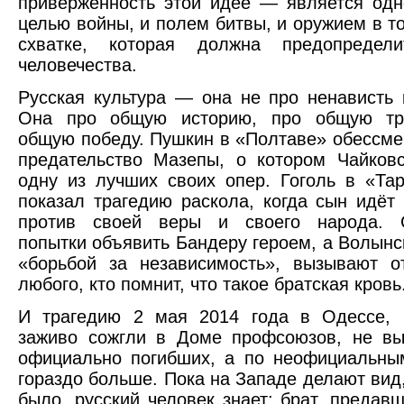
приверженность этой идее — является од
целью войны, и полем битвы, и оружием в 
схватке, которая должна предопредел
человечества.
Русская культура — она не про ненависть 
Она про общую историю, про общую тр
общую победу. Пушкин в «Полтаве» обессмер
предательство Мазепы, о котором Чайков
одну из лучших своих опер. Гоголь в «Та
показал трагедию раскола, когда сын идёт 
против своей веры и своего народа. 
попытки объявить Бандеру героем, а Волын
«борьбой за независимость», вызывают о
любого, кто помнит, что такое братская кровь
И трагедию 2 мая 2014 года в Одессе, 
заживо сожгли в Доме профсоюзов, не вы
официально погибших, а по неофициальн
гораздо больше. Пока на Западе делают вид,
было, русский человек знает: брат, предавш