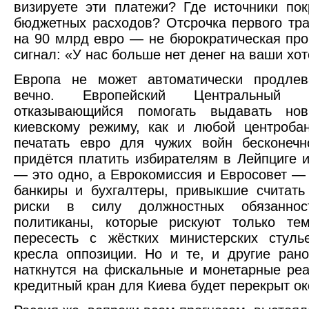
визируете эти платежи? Где источники по
бюджетных расходов? Отсрочка первого тр
на 90 млрд евро — не бюрократическая про
сигнал: «У нас больше нет денег на ваши хот
Европа не может автоматически продлев
вечно. Европейский Центральный 
отказывающийся помогать выдавать но
киевскому режиму, как и любой центроба
печатать евро для чужих войн бесконеч
придётся платить избирателям в Лейпциге 
— это одно, а Еврокомиссия и Евросовет — 
банкиры и бухгалтеры, привыкшие считат
риски в силу должностных обязанност
политиканы, которые рискуют только тем
пересесть с жёстких министерских стуль
кресла оппозиции. Но и те, и другие ран
наткнутся на фискальные и монетарные реа
кредитный кран для Киева будет перекрыт ок