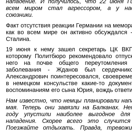
нападение. И получилось, что 22 июня Г
всем миром стал агрессором, а у нас
союзники.
Факт отсутствия реакции Германии на мемора
как во всем мире он активно обсуждался 
Сталина.
19 июня к нему зашел секретарь ЦК ВКП
которому Политбюро рекомендовало отпус
него на почве общего переутомления 
заболевания - Жданов был сердечнико
Александрович поинтересовался, своевреме
в немецком консульстве какие-то докуме
воспоминаниям его сына Юрия, вождь ответи
Нам известно, что немцы планировали нап
мая. Теперь они завязли на Балканах. Н
году упустили наиболее выгодное для
нападения. Скорее всего это случится
Поезжайте отдыхать. Правда, тревож