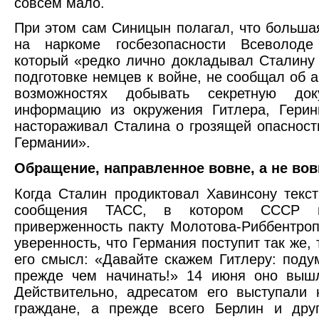
совсем мало.
При этом сам Синицын полагал, что больша
на наркоме госбезопасности Всеволоде
который «редко лично докладывал Сталину
подготовке немцев к войне, не сообщал об а
возможностях добывать секретную док
информацию из окружения Гитлера, Герин
настораживал Сталина о грозящей опасност
Германии».
Обращение, направленное вовне, а не во
Когда Сталин продиктовал Хавинсону текст
сообщения ТАСС, в котором СССР п
приверженность пакту Молотова-Риббентро
уверенность, что Германия поступит так же,
его смысл: «Давайте скажем Гитлеру: поду
прежде чем начинать!» 14 июня оно вышл
Действительно, адресатом его выступали 
граждане, а прежде всего Берлин и дру