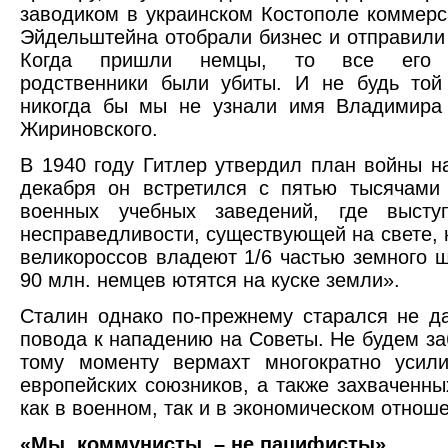
заводиком в украинском Костополе коммер
Эйдельштейна отобрали бизнес и отправили 
Когда пришли немцы, то все его 
родственники были убиты. И не будь той
никогда бы мы не узнали имя Владимира
Жириновского.
В 1940 году Гитлер утвердил план войны на
декабря он встретился с пятью тысячами
военных учебных заведений, где высту
несправедливости, существующей на свете, к
великороссов владеют 1/6 частью земного ш
90 млн. немцев ютятся на куске земли».
Сталин однако по-прежнему старался не д
повода к нападению на Советы. Не будем заб
тому моменту вермахт многократно усили
европейских союзников, а также захваченны
как в военном, так и в экономическом отнош
«Мы, коммунисты, – не пацифисты»