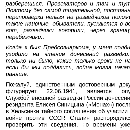
разберешься. Провокаторов и там и тут
Поэтому без самой тщательной, постоянн
перепроверки нельзя на разведчиков поло
такие наивные, обыватели, пускаются в в
вот, разведчики говорили, через границ
перебежчики...
Когда я был Предсовнаркома, у меня полд
уходило на чтение донесений разведк
только ни было, какие только сроки не н
если бы мы поддались, война могла нача
раньше.
Пожалуй, единственным достоверным доку
фигурирует 22.06.1941, является опу
Службой внешней разведки России донесени
резидента Елисея Синицына («Монах») посл
в Хельсинки тайного соглашения об участии
войне против СССР. Сталин распорядилс
проверить эти сведения, но времени уже