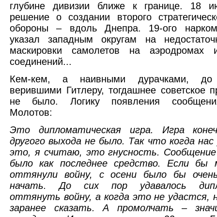
глубине дивизии ближе к границе. 18 и
решение о создании второго стратегичес
обороны – вдоль Днепра. 19-ого нарко
указал западным округам на недостаточ
маскировки самолетов на аэродромах 
соединений...
Кем-кем, а наивными дурачками, до 
верившими Гитлеру, тогдашнее советское п
не было. Логику появления сообщени
Молотов:
Это дипломатическая игра. Игра конеч
другого выхода не было. Так что когда нас
это, я считаю, это гнусность. Сообщени
было как последнее средство. Если бы
оттянули войну, с осени было бы очен
начать. До сих пор удавалось дипл
оттянуть войну, а когда это не удастся, 
заранее сказать. А промолчать – зна