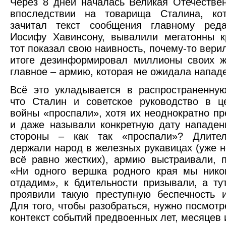
Через 8 дней началась Великая Отечестве
впоследствии на товарища Сталина, ко
зачитал текст сообщения главному ред
Иосифу Хавинсону, вывалили мегатонны к
тот показал свою наивность, почему-то верил
итоге дезинформировал миллионы своих ж
главное – армию, которая не ожидала напад
Всё это укладывается в распространенну
что Сталин и советское руководство в ц
войны «проспали», хотя их неоднократно п
и даже называли конкретную дату нападен
стороны – как так «проспали»? Длите
держали народ в железных рукавицах (уже н
всё равно жестких), армию выстраивали, 
«Ни одного вершка родного края мы нико
отдадим», к бдительности призывали, а ту
проявили такую преступную беспечность 
Для того, чтобы разобраться, нужно посмотр
контекст событий предвоенных лет, месяцев 