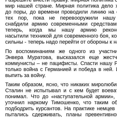
мир нашей стране. Мирная политика дело
до поры, до времени проводили линию на 
тех пор, пока не перевооружили нашу
снабдили армию современными средствам
теперь, когда мы нашу армию реконст
насытили техникой для современного боя, ко
сильны - теперь надо перейти от обороны к 
По воспоминаниям же одного из участни
Энвера Муратова, высказался еще жест
коммунисты – не пацифисты. Спасти нашу 
только война с Германией и победа в ней.
выпить за войну.
Таким образом, ясно, что никаких миролюб
Сталин не испытывал и с кем будет воева
понимал. Что до «наступательной армии»,
уточнил наркому Тимошенко, что таким о
подбодрить курсантов. На практике немцев
пытались сдерживать, планы превентивно