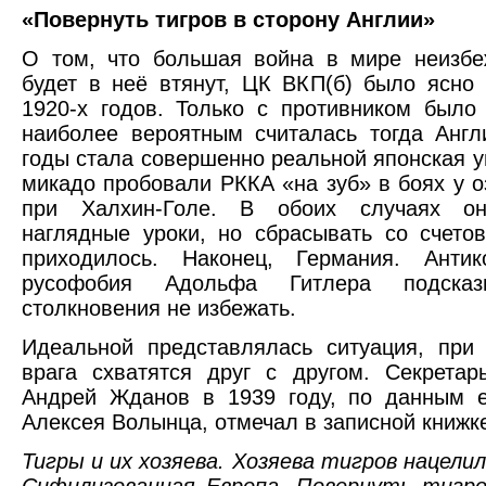
«Повернуть тигров в сторону Англии»
О том, что большая война в мире неизб
будет в неё втянут, ЦК ВКП(б) было ясно
1920-х годов. Только с противником было
наиболее вероятным считалась тогда Англ
годы стала совершенно реальной японская уг
микадо пробовали РККА «на зуб» в боях у о
при Халхин-Голе. В обоих случаях он
наглядные уроки, но сбрасывать со счето
приходилось. Наконец, Германия. Анти
русофобия Адольфа Гитлера подсказ
столкновения не избежать.
Идеальной представлялась ситуация, при
врага схватятся друг с другом. Секрета
Андрей Жданов в 1939 году, по данным е
Алексея Волынца, отмечал в записной книжк
Тигры и их хозяева. Хозяева тигров нацелил
Сифилизованная Европа. Повернуть тигро