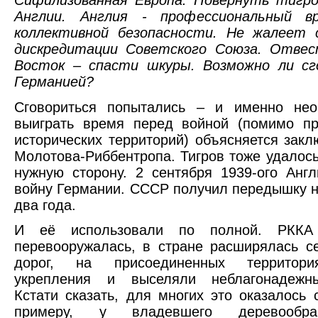
Англии. Англия - профессиональный в
коллективной безопасности. Не жалеет 
дискредитации Советского Союза. Отвес
Восток – спасти шкуры. Возможно ли сг
Германией?
Сговориться попытались – и именно нео
выиграть время перед войной (помимо пр
исторических территорий) объясняется закл
Молотова-Риббентропа. Тигров тоже удалось
нужную сторону. 2 сентября 1939-ого Анг
войну Германии. СССР получил передышку н
два года.
И её использовали по полной. РККА 
перевооружалась, в стране расширялась с
дорог, на присоединенных территори
укрепления и выселяли неблагонадежн
Кстати сказать, для многих это оказалось 
примеру, у владевшего деревообра