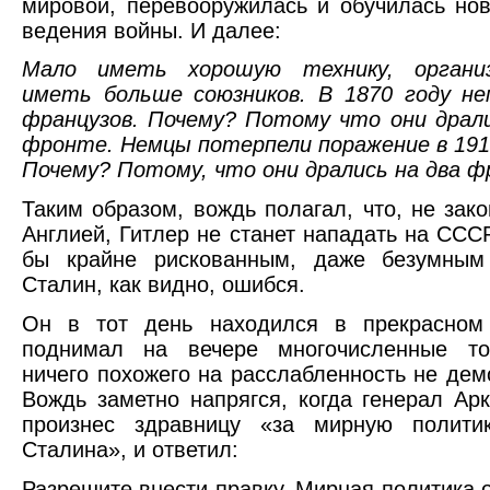
мировой, перевооружилась и обучилась н
ведения войны. И далее:
Мало иметь хорошую технику, организ
иметь больше союзников. В 1870 году не
французов. Почему? Потому что они драл
фронте. Немцы потерпели поражение в 1916
Почему? Потому, что они дрались на два ф
Таким образом, вождь полагал, что, не зако
Англией, Гитлер не станет нападать на СССР
бы крайне рискованным, даже безумным
Сталин, как видно, ошибся.
Он в тот день находился в прекрасном 
поднимал на вечере многочисленные то
ничего похожего на расслабленность не дем
Вождь заметно напрягся, когда генерал Ар
произнес здравницу «за мирную полити
Сталина», и ответил:
Разрешите внести правку. Мирная политика 