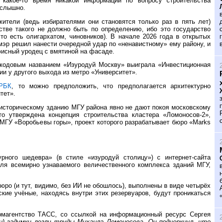
 какое-то время никакой информации по вопросу строительства
 слышно.
жители (ведь избирателями они становятся только раз в пять лет)
стве такого не должно быть по определению, ибо это государство
то есть олигархатом, чиновников). В начале 2026 года в открытых
мэр решил нанести очередной удар по «ненавистному» ему району, и
фисный уродец с вмятиной на фасаде.
д кодовым названием «Изуродуй Москву» выиграла «Инвестиционная
и у другого выхода из метро «Университет».
РБК
, то можно предположить, что предполагается архитектурно
тет».
 историческому зданию МГУ района явно не дают покоя московскому
о утверждена концепция строительства кластера «Ломоносов-2»,
МГУ «Воробьевы горы», проект которого разрабатывает бюро «Marks
рного шедевра» (в стиле «изуродуй столицу») с интернет-сайта
для всемирно узнаваемого величественного комплекса зданий МГУ,
о (и тут, видимо, без ИИ не обошлось), выполнены в виде четырёх
ские учёные, находясь внутри этих резервуаров, будут проникаться
ормагентство ТАСС, со ссылкой на информационный ресурс Сергея
и) задумки легли труды Михаила Ломоносова. Он подчеркнул, что