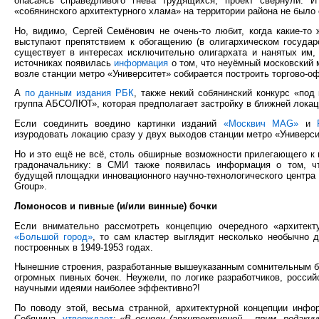
опасаясь справедливого гнева трудящихся, проект свернули. И
«собянинского архитектурного хлама» на территории района не было
Но, видимо, Сергей Семёнович не очень-то любит, когда какие-то 
выступают препятствием к обогащению (в олигархическом государ
существует в интересах исключительно олигархата и нанятых им, 
источниках появилась
информация
о том, что неуёмный московский 
возле станции метро «Университет» собирается построить торгово-о
А
по данным издания РБК
, также некий собянинский конкурс «по
группа АБСОЛЮТ», которая предполагает застройку в ближней локаци
Если соединить воедино картинки изданий
«Москвич MAG»
и
изуродовать локацию сразу у двух выходов станции метро «Универси
Но и это ещё не всё, столь обширные возможности прилегающего к
градоначальнику: в СМИ также появилась информация о том, чт
будущей площадки инновационного научно-технологического центра 
Group».
Ломоносов и пивные (и/или винные) бочки
Если внимательно рассмотреть концепцию очередного «архитекту
«Большой город»
, то сам кластер выглядит несколько необычно 
построенных в 1949-1953 годах.
Нынешние строения, разработанные вышеуказанным сомнительным бюр
огромных пивных бочек. Неужели, по логике разработчиков, россий
научными идеями наиболее эффективно?!
По поводу этой, весьма странной, архитектурной концепции инф
Собянина,
утверждает
:
«В основу (архитектурной – прим. редакци