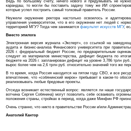
Ведь по большому счёту, ничего нового и придумывать не нужно
карандаш, то могли бы поставить задачу тому же ИИ спроектиров
которые успел построить самый толковый правитель России.
Неужели окружение ректора настолько освоилось и адаптирова
управления университетом, что в его окружении нет людей с нор
территорией МГУ? Тогда чем занимается
факультет искусств МГУ
, е
Вместо эпилога
Электронная версия журнала «Эксперт», со ссылкой на заведующ
аудита и бизнес-анализа Финансового университета при правител
2026 г. федеральный бюджет России, по предварительным оценка
следует из материалов министерства, дефицит бюджета по итога
бюджете на 2026 г. запланирован дефицит на уровне 3,786 трлн ру
вырос более чем на 2,6 трлн руб. относительно значений того же пе
В то время, когда Россия находится на пятом году СВО, и все рес
впечатление, что «собянинский мирок» пребывает в каком-то обосо
реализовывать любые бредовые проекты.
Отсюда возникает естественный вопрос: является ли наше государс
вотчина Сергея Собянина) могут позволить себе осваивать огромн
положения страны, стройках в период, когда даже Минфин РФ приз
Очень странно, что никто в правительстве России и/или Администра
Анатолий Кантор