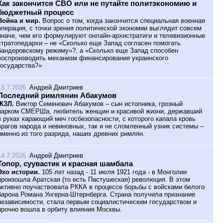
Как закончится СВО или не путайте политэкономию и
бюджетный процесс
Война и мир.
Вопрос о том, когда закончится специальная военная
операция, с точки зрения политической экономии выглядит совсем
иначе, чем его формулируют онлайн-архистратиги и телевизионные
стратопедархи – не «Сколько еще Запад согласен помогать
бандеровскому режиму»?, а «Сколько еще Запад способен
воспроизводить механизм финансирования украинского
государства?»
18.7.2026
Андрей Дмитриев
Последний римлянин Абакумов
ЖЗЛ.
Виктор Семенович Абакумов – сын истопника, грозный
нарком СМЕРШа, любитель женщин и красивой жизни, державший
в руках карающий меч госбезопасности, с которого капала кровь
врагов народа и невиновных, так и не сломленный узник системы –
именно из того разряда, наших древних римлян.
14.7.2026
Андрей Дмитриев
Топор, суувастик и красная шамбала
Эхо истории.
105 лет назад - 11 июля 1921 года - в Монголии
произошла Аратская (то есть Пастушеская) революция. В этом
активно поучаствовала РККА в процессе борьбы с войсками белого
барона Романа Унгерна-Штернберга. Страна получила признание
независимости, стала первым социалистическим государством и
прочно вошла в орбиту влияния Москвы.