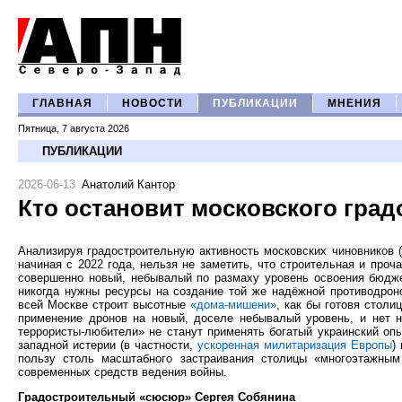
ГЛАВНАЯ
НОВОСТИ
ПУБЛИКАЦИИ
МНЕНИЯ
Пятница, 7 августа 2026
ПУБЛИКАЦИИ
2026-06-13
Анатолий Кантор
Кто остановит московского гра
Анализируя градостроительную активность московских чиновников 
начиная с 2022 года, нельзя не заметить, что строительная и про
совершенно новый, небывалый по размаху уровень освоения бюдже
никогда нужны ресурсы на создание той же надёжной противодроно
вcей Москве строит высотные
«дома-мишени»
, как бы готовя стол
применение дронов на новый, доселе небывалый уровень, и нет н
террористы-любители» не станут применять богатый украинский оп
западной истерии (в частности,
ускоренная милитаризация Европы
)
пользу столь масштабного застраивания столицы «многоэтажным
современных средств ведения войны.
Градостроительный «сюсюр» Сергея Собянина