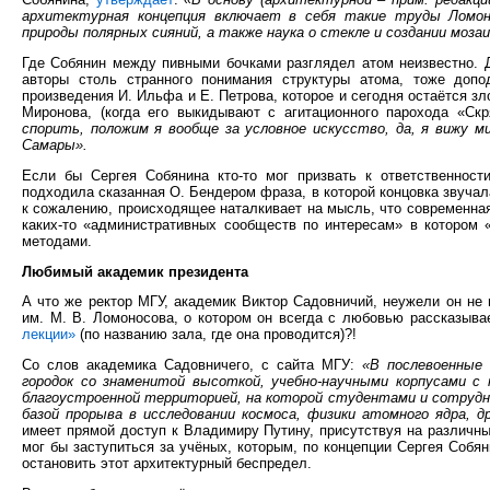
архитектурная концепция включает в себя такие труды Ломоно
природы полярных сияний, а также наука о стекле и создании моза
Где Собянин между пивными бочками разглядел атом неизвестно. Д
авторы столь странного понимания структуры атома, тоже допо
произведения И. Ильфа и Е. Петрова, которое и сегодня остаётся з
Миронова, (когда его выкидывают с агитационного парохода «Ск
спорить, положим я вообще за условное искусство, да, я вижу м
Самары».
Если бы Сергея Собянина кто-то мог призвать к ответственност
подходила сказанная О. Бендером фраза, в которой концовка звучал
к сожалению, происходящее наталкивает на мысль, что современная
каких-то «административных сообществ по интересам» в котором
методами.
Любимый академик президента
А что же ректор МГУ, академик Виктор Садовничий, неужели он не 
им. М. В. Ломоносова, о котором он всегда с любовью рассказыва
лекции»
(по названию зала, где она проводится)?!
Со слов академика Садовничего, с сайта МГУ:
«В послевоенные
городок со знаменитой высоткой, учебно-научными корпусами с
благоустроенной территорией, на которой студентами и сотрудн
базой прорыва в исследовании космоса, физики атомного ядра, д
имеет прямой доступ к Владимиру Путину, присутствуя на различны
мог бы заступиться за учёных, которым, по концепции Сергея Собян
остановить этот архитектурный беспредел.