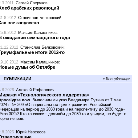
2.3.2011
Сергей Сверчков
:
Хлеб арабских революций
31.8.2012
Станислав Белковский
:
Как все запуссено
25.9.2012
Максим Калашников
:
В ожидании семнадцатого года
21.12.2012
Станислав Белковский
:
Триумфальные итоги 2012-го
19.10.2012
Максим Калашников
:
Новые думы об Октябре
ПУБЛИКАЦИИ
» Все публикации
4.8.2026
Алексей Рафалович
Миражи «Технологического лидерства»
Apocalypse now.
Выполним ли указ Владимира Путина от 7 мая
2024 г. № 309 «О национальных целях развития Российской
Федерации на период до 2030 года и на перспективу до 2036 года»
(Указ-309)? Кто-то скажет: доживём до 2030-го и увидим, но будет в
корне неправ.
2.8.2026
Юрий Нерсесов
Отвергнувшие