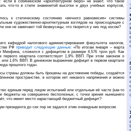
: если в собянинском «архитектурном бюро» не знают, что такое
ать что-то в стиле знаменитой высотки и двух учебных корпусов,
лось к статическому состоянию «вечного равновесия» системы
мальным художественно-архитектурным взглядом на происходящее с
сли они не замечают той безвкусицы, что творится у них под носом?
его кафедрой налогового администрирования факультета налогов,
ьстве РФ
приводит следующие данные
: «По итогам января – марта
м Минфина, сложился с дефицитом в размере 4,576 трлн руб. Как
м первого квартала соответствует 1,9% ВВП. При этом законом о
б., или 1,6% ВВП. В денежном выражении дефицит в первом квартале
риода прошлого года».
урсы страны должны быть брошены на достижение победы, создаётся
бленном пространстве, в котором нет никакого напряжения и можно
тво единым перед лицом испытаний или отдельные её части (как-то
ые бюджеты на совершенно бесполезных, с точки зрения нынешнего
наёт, что имеет место нарастающий бюджетный дефицит?
ции президента до сих пор не задался этим очевидным вопросом.