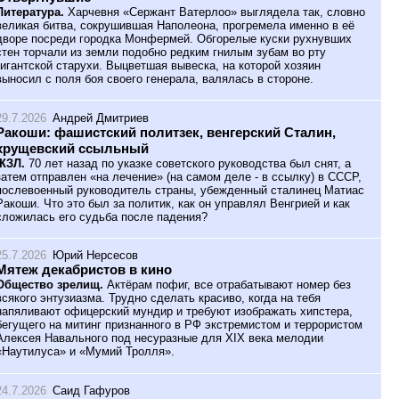
Литература.
Харчевня «Сержант Ватерлоо» выглядела так, словно
великая битва, сокрушившая Наполеона, прогремела именно в её
дворе посреди городка Монфермей. Обгорелые куски рухнувших
стен торчали из земли подобно редким гнилым зубам во рту
гигантской старухи. Выцветшая вывеска, на которой хозяин
выносил с поля боя своего генерала, валялась в стороне.
29.7.2026
Андрей Дмитриев
Ракоши: фашистский политзек, венгерский Сталин,
хрущевский ссыльный
ЖЗЛ.
70 лет назад по указке советского руководства был снят, а
затем отправлен «на лечение» (на самом деле - в ссылку) в СССР,
послевоенный руководитель страны, убежденный сталинец Матиас
Ракоши. Что это был за политик, как он управлял Венгрией и как
сложилась его судьба после падения?
25.7.2026
Юрий Нерсесов
Мятеж декабристов в кино
Общество зрелищ.
Актёрам пофиг, все отрабатывают номер без
всякого энтузиазма. Трудно сделать красиво, когда на тебя
напяливают офицерский мундир и требуют изображать хипстера,
бегущего на митинг признанного в РФ экстремистом и террористом
Алексея Навального под несуразные для XIX века мелодии
«Наутилуса» и «Мумий Тролля».
24.7.2026
Саид Гафуров