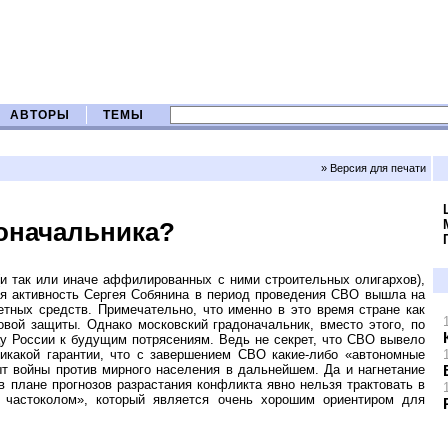
АВТОРЫ
ТЕМЫ
» Версия для печати
доначальника?
(и так или иначе аффилированных с ними строительных олигархов),
чая активность Сергея Собянина в период проведения СВО вышла на
тных средств. Примечательно, что именно в это время стране как
вой защиты. Однако московский градоначальник, вместо этого, по
ицу России к будущим потрясениям. Ведь не секрет, что СВО вывело
икакой гарантии, что с завершением СВО какие-либо «автономные
ыт войны против мирного населения в дальнейшем. Да и нагнетание
 в плане прогнозов разрастания конфликта явно нельзя трактовать в
 частоколом», который является очень хорошим ориентиром для