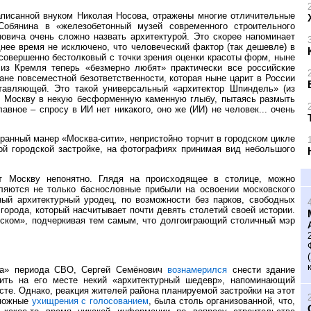
аписанной внуком Николая Носова, отражены многие отличительные
обянина в «железобетонный музей современного строительного
овича очень сложно назвать архитектурой. Это скорее напоминает
нее время не исключено, что человеческий фактор (так дешевле) в
совершенно бестолковый с точки зрения оценки красоты форм, ныне
 из Кремля теперь «безмерно любят» практически все российские
ане повсеместной безответственности, которая ныне царит в России
тавляющей. Это такой универсальный «архитектор Шпиндель» (из
ет Москву в некую бесформенную каменную глыбу, пытаясь размыть
вное – спросу в ИИ нет никакого, оно же (ИИ) не человек... очень
ранный манер «Москва-сити», непристойно торчит в городском цикле
ой городской застройке, на фотографиях принимая вид небольшого
ут Москву непонятно. Глядя на происходящее в столице, можно
ляются не только баснословные прибыли на освоении московского
ый архитектурный уродец, по возможности без парков, свободных
города, который насчитывает почти девять столетий своей истории.
ском», подчеркивая тем самым, что долгоиграющий столичный мэр
ета» периода СВО, Сергей Семёнович
вознамерился
снести здание
зить на его месте некий «архитектурный шедевр», напоминающий
те. Однако, реакция жителей района планируемой застройки на этот
зможные
ухищрения с голосованием
, была столь организованной, что,