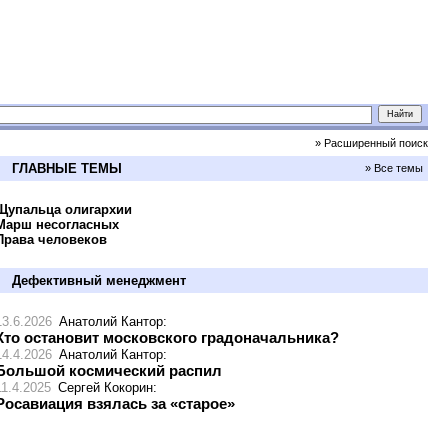
» Расширенный поиск
ГЛАВНЫЕ ТЕМЫ
» Все темы
Щупальца олигархии
Марш несогласных
Права человеков
Дефективный менеджмент
13.6.2026
Анатолий Кантор
:
Кто остановит московского градоначальника?
14.4.2026
Анатолий Кантор
:
Большой космический распил
11.4.2025
Сергей Кокорин
:
Росавиация взялась за «старое»