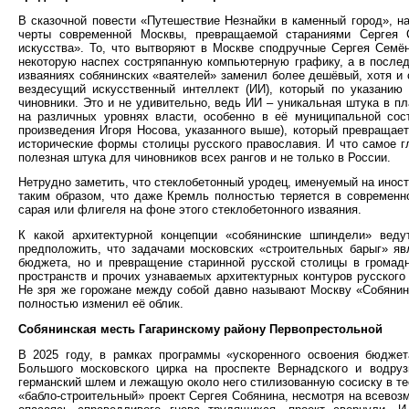
В сказочной повести «Путешествие Незнайки в каменный город», н
черты современной Москвы, превращаемой стараниями Сергея С
искусства». То, что вытворяют в Москве сподручные Сергея Семён
некоторую наспех состряпанную компьютерную графику, а в послед
изваяниях собянинских «ваятелей» заменил более дешёвый, хотя и 
вездесущий искусственный интеллект (ИИ), который по указанию
чиновники. Это и не удивительно, ведь ИИ – уникальная штука в пл
на различных уровнях власти, особенно в её муниципальной сос
произведения Игоря Носова, указанного выше), который превраща
исторические формы столицы русского православия. И что самое гла
полезная штука для чиновников всех рангов и не только в России.
Нетрудно заметить, что стеклобетонный уродец, именуемый на иност
таким образом, что даже Кремль полностью теряется в современн
сарая или флигеля на фоне этого стеклобетонного изваяния.
К какой архитектурной концепции «собянинские шпиндели» вед
предположить, что задачами московских «строительных барыг» яв
бюджета, но и превращение старинной русской столицы в громадн
пространств и прочих узнаваемых архитектурных контуров русского 
Не зря же горожане между собой давно называют Москву «Собянин
полностью изменил её облик.
Собянинская месть Гагаринскому району Первопрестольной
В 2025 году, в рамках программы «ускоренного освоения бюдж
Большого московского цирка на проспекте Вернадского и водру
германский шлем и лежащую около него стилизованную сосиску в тес
«бабло-строительный» проект Сергея Собянина, несмотря на всево