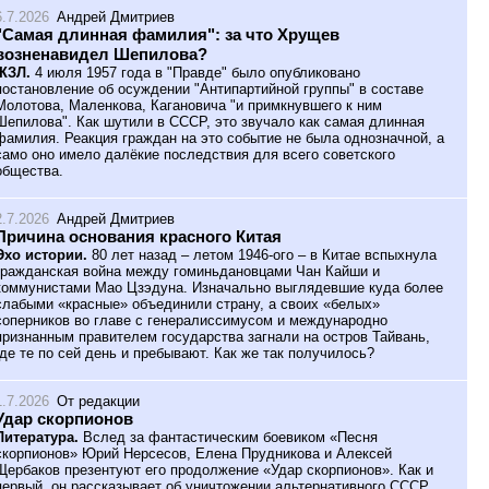
6.7.2026
Андрей Дмитриев
"Самая длинная фамилия": за что Хрущев
возненавидел Шепилова?
ЖЗЛ.
4 июля 1957 года в "Правде" было опубликовано
постановление об осуждении "Антипартийной группы" в составе
Молотова, Маленкова, Кагановича "и примкнувшего к ним
Шепилова". Как шутили в СССР, это звучало как самая длинная
фамилия. Реакция граждан на это событие не была однозначной, а
само оно имело далёкие последствия для всего советского
общества.
2.7.2026
Андрей Дмитриев
Причина основания красного Китая
Эхо истории.
80 лет назад – летом 1946-ого – в Китае вспыхнула
гражданская война между гоминьдановцами Чан Кайши и
коммунистами Мао Цзэдуна. Изначально выглядевшие куда более
слабыми «красные» объединили страну, а своих «белых»
соперников во главе с генералиссимусом и международно
признанным правителем государства загнали на остров Тайвань,
где те по сей день и пребывают. Как же так получилось?
1.7.2026
От редакции
Удар скорпионов
Литература.
Вслед за фантастическим боевиком «Песня
скорпионов» Юрий Нерсесов, Елена Прудникова и Алексей
Щербаков презентуют его продолжение «Удар скорпионов». Как и
первый, он рассказывает об уничтожении альтернативного СССР