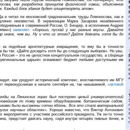
сова, как разработка принципов физической химии, объяснение
ик. Каждый блок здания будет олицетворять атом».
а и читал ли московский градоначальник труды Ломоносова, как и
длинно неизвестно. В экранизации Марка Захарова незабвенного
лободневным в современной России, О. Бендер, в исполнении Андрея
рябин»)
заявляет
:
«Хорошо, пускай у нас разные вкусы. Давайте
ир иначе, чем вы. Ну и что из этого? Дайте доехать хотя бы до
и за подобные архитектурные извращения, то ему бы в точности
а бы так: «Дайте досидеть хотя бы до следующих выборов». Но увы,
 Россия – это не целостное концептуальное государство, а сборище
 «региональные царьки» осваивают бюджет любыми доступными им
видит, как уродуют исторический комплекс, возглавляемого им МГУ
ет первокурсникам в начале сентября на, так называемой,
«актовой
 годы на Ленинских горах был построен целый университетский
 новейшим по тому времени оборудованием, ботаническим садом,
иками были высажены сотни яблонь. Все это стало материальной
ругих научных областях».
Хорошо известно, что Виктор Антонович
х мероприятиях с участием российского президента. Уж он-то точно
ина, предстоит двигать науку, сидя внутри четырёх пивных бочек, и