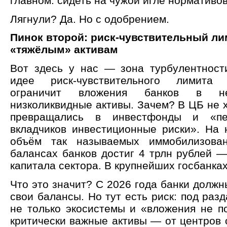
главном: сидеть на чужой игле нормативо
Лягнули? Да. Но с одобрением.
Пинок второй: риск-чувствительный ли
«тяжёлым» активам
Вот здесь у нас — зона турбулентност
идее риск-чувствительного лимита 
ограничит вложения банков в н
низколиквидные активы. Зачем? В ЦБ не х
превращались в инвестфонды и «пе
вкладчиков инвестиционные риски». На 
объём так называемых иммобилизова
балансах банков достиг 4 трлн рублей —
капитала сектора. В крупнейших госбанка
Что это значит? С 2026 года банки должн
свои балансы. Но тут есть риск: под разд
не только экосистемы и «вложения не п
критически важные активы — от центров 