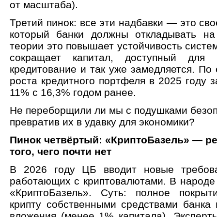
от масштаба).
Третий пинок: все эти надбавки — это сво
который банки должны откладывать на
теории это повышает устойчивость систе
сокращает капитал, доступный для 
кредитование и так уже замедляется. По
роста кредитного портфеля в 2025 году 
11% с 16,3% годом ранее.
Не переборщили ли мы с подушками безоп
превратив их в удавку для экономики?
Пинок четвёртый: «КриптоБазель» — р
того, чего почти нет
В 2026 году ЦБ вводит новые требова
работающих с криптовалютами. В народе 
«КриптоБазель». Суть: полное покрыт
крипту собственными средствами банка 
вложения (менее 1% капитала). Эксперты