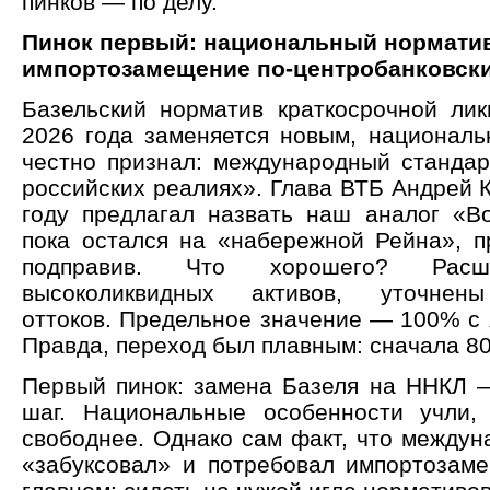
пинков — по делу.
Пинок первый: национальный нормати
импортозамещение по-центробанковск
Базельский норматив краткосрочной лик
2026 года заменяется новым, национа
честно признал: международный стандар
российских реалиях». Глава ВТБ Андрей 
году предлагал назвать наш аналог «В
пока остался на «набережной Рейна», п
подправив. Что хорошего? Расш
высоколиквидных активов, уточнен
оттоков. Предельное значение — 100% с 
Правда, переход был плавным: сначала 8
Первый пинок: замена Базеля на ННКЛ 
шаг. Национальные особенности учли,
свободнее. Однако сам факт, что междун
«забуксовал» и потребовал импортозаме