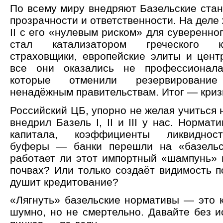
По всему миру внедряют Базельские стан
прозрачности и ответственности. На деле
II с его «нулевым риском» для суверенно
стал катализатором греческого к
страховщики, европейские элиты и цен
все они оказались не профессионала
которые отменили резервировани
ненадёжным правительствам. Итог — криз
Российский ЦБ, упорно не желая учиться 
внедрил Базель I, II и III у нас. Нормат
капитала, коэффициенты ликвидност
буферы — банки перешли на «базельс
работает ли этот импортный «шампунь» 
почвах? Или только создаёт видимость п
душит кредитование?
«Лягнуть» базельские нормативы — это к
шумно, но не смертельно. Давайте без и