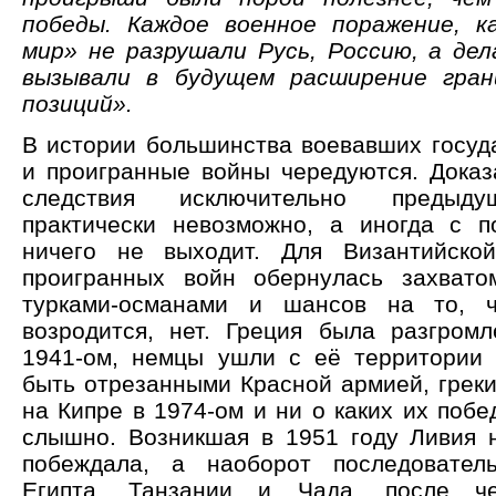
победы. Каждое военное поражение, к
мир» не разрушали Русь, Россию, а дел
вызывали в будущем расширение гран
позиций».
В истории большинства воевавших госуд
и проигранные войны чередуются. Доказа
следствия исключительно предыд
практически невозможно, а иногда с 
ничего не выходит. Для Византийско
проигранных войн обернулась захвато
турками-османами и шансов на то, 
возродится, нет. Греция была разгром
1941-ом, немцы ушли с её территории 
быть отрезанными Красной армией, греки
на Кипре в 1974-ом и ни о каких их побе
слышно. Возникшая в 1951 году Ливия н
побеждала, а наоборот последовател
Египта, Танзании и Чада, после че