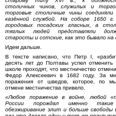
старому типу XVI в., к должнос
столичных чинов, служилых и торго
торговые столичные чины соединяли
казённой службой. На соборе 1650 г
городовых посадских гласных, а сто
тяглых людей представляли долж
старосты и сотские, как это бывало на 
Идем дальше.
В тексте написано, что Петр I, «разб
десять лет до Полтавы успел отменить 
школе проходят, что местничество отмени
Федор Алексеевич в 1682 году. За мн
поражения от шведов, которое, по мы
отмене местничества привело.
«Любое поражение в войне, любой «
России порождал именно так
обезжиривание элит и больше свободы 
раз это давало один и тот же результа