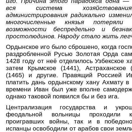
иго. Причина этого парадокса одна —
вся система хозяйствования
администрирования радикально измени
многочисленные князья потеряли
возможности беспредельно и безнак
простолюдинов. Народу стало жить лег
Ордынское иго было сброшено, когда гос
раздробленной Русью Золотая Орда сам
1428 году от неё отделилось Узбекское ха
затем Крымское (1441), Астраханское (
(1465) и другие. Правящий Россией Ив
платить дань ордынскому хану Ахмату в 
времени Иван был уже вполне самодер
однако таковой появился бы и без ига.
Централизация государства и укро
феодальной вольницы проходили 
проигравших войны, так и в победоно
испанцы освободили от арабов свои земл