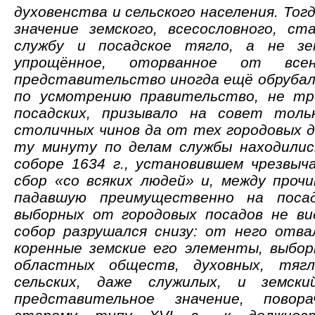
духовенства и сельского населения. Тог
значение земского, всесословного, с
службу и посадское тягло, а не з
упрощённое, оторванное от всен
представительство иногда ещё обрубало
по усмотрению правительство, не тр
посадских, призывало на совет тол
столичных чинов да от тех городовых д
ту минуту по делам службы находилис
соборе 1634 г., установившем чрезвыч
сбор «со всяких людей» и, между прочи
падавшую преимущественно на посад
выборных от городовых посадов не ви
собор разрушался снизу: от него отва
коренные земские его элементы, выбо
областных обществ, духовных, тягл
сельских, даже служилых, и земски
представительное значение, повор