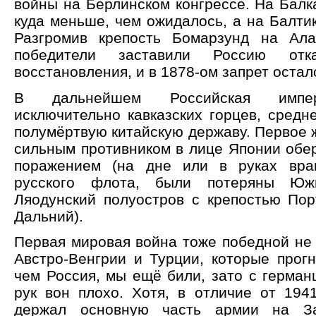
войны на Берлинском конгрессе. На Балк
куда меньше, чем ожидалось, а на Балти
Разгромив крепость Бомарзунд на Ала
победители заставили Россию от
восстановления, и в 1878-ом запрет остал
В дальнейшем Российская импе
исключительно кавказских горцев, средн
полумёртвую китайскую державу. Первое 
сильным противником в лице Японии обе
поражением (на дне или в руках враг
русского флота, были потеряны Ю
Ляодунский полуостров с крепостью Пор
Дальний).
Первая мировая война тоже победной не 
Австро-Венгрии и Турции, которые прог
чем Россия, мы ещё били, зато с герман
рук вон плохо. Хотя, в отличие от 1941
держал основную часть армии на За