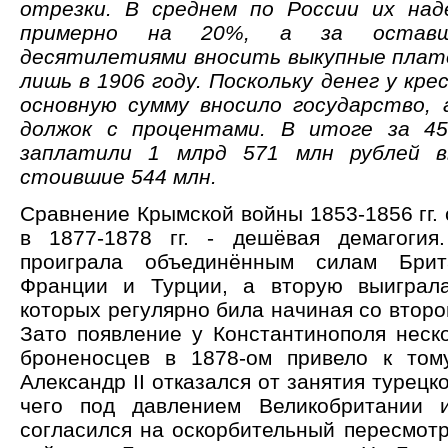
отрезки. В среднем по России их над
примерно на 20%, а за оставш
десятилетиями вносить выкупные плат
лишь в 1906 году. Поскольку денег у кре
основную сумму вносило государство,
должок с процентами. В итоге за 4
заплатили 1 млрд 571 млн рублей в
стоившие 544 млн.
Сравнение Крымской войны 1853-1856 гг. 
в 1877-1878 гг. - дешёвая демагогия
проиграла объединённым силам Брит
Франции и Турции, а вторую выиграла
которых регулярно била начиная со второй
Зато появление у Константинополя неско
броненосцев в 1878-ом привело к том
Александр II отказался от занятия турецк
чего под давлением Великобритании и
согласился на оскорбительный пересмотр