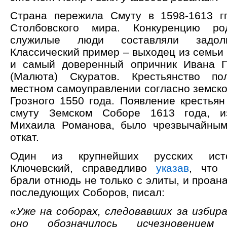
Страна пережила Смуту в 1598-1613 гг
Столбовского мира. Конкуренцию ро
служилые люди составляли задо
Классический пример – выходец из семьи
и самый доверенный опричник Ивана Г
(Малюта) Скуратов. Крестьянство п
местном самоуправлении согласно земск
Грозного 1550 года. Появление крестья
смуту Земском Соборе 1613 года, и
Михаила Романова, было чрезвычайным
откат.
Один из крупнейших русских ист
Ключевский, справедливо
указав
, что 
брали отнюдь не только с элиты, и проан
последующих Соборов, писал:
«Уже на соборах, следовавших за избира
оно обозначилось исчезновение