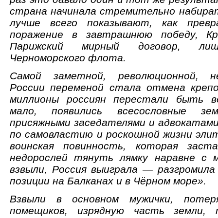
страна начинала стремительно набират
лучше всего показывают, как прев
поражение в завтрашнюю победу, Кр
Парижский мирный договор, ли
Черноморского флота.
Самой заметной, революционной, н
России переменой стала отмена креп
миллионы россиян перестали быть в
мало, появились всесословные з
присяжными заседателями и адвокатами
по самовластию и роскошной жизни эли
воинская повинность, которая заста
недорослей тянуть лямку наравне с 
взвыли, Россия выиграла — разгромила
позиции на Балканах и в Чёрном море».
Взвыли в основном мужички, потер
помещиков, изрядную часть земли, 