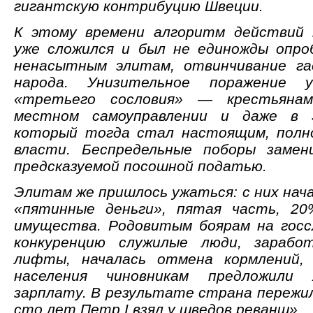
гигантскую контрибуцию Швеции.
К этому времени алгоритм действий 
уже сложился и был не единожды опро
ненасытным элитам, отвинчивание га
народа. Унизительное поражение у
«третьего сословия» — крестьяна
местном самоуправлении и даже в З
который тогда стал настоящим, полн
власти. Беспредельные поборы замен
предсказуемой посошной податью.
Элитам же пришлось ужаться: с них нача
«пятинные деньги», пятая часть, 2
имущества. Родовитым боярам на госс
конкуренцию служилые люди, зарабо
лифты, началась отмена кормлений,
населения чиновникам предложил
зарплату. В результате страна пережил
сто лет Петр I взял у шведов реванш».