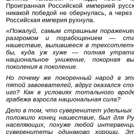
Проигранная Российской империей русск
никакой победой не обернулась, а через
Российская империя рухнула.
«Пожалуй, самым страшным поражени
разгромом и порабощением — ста
нашествие, вылившееся в трехсотлетн
бы, куда уж хуже — полная утрата
национальное унижение, покорная в
поколения в поколение.
Но почему же покоренный народ в эти
пятой завоевателей, вдруг оказался сп
иго? Как в условиях тотального врод
грабежа взросла национальная сила?
Дело в том, что суверенитет удельных 
положило конец нашествие, был для Ру
населяющих, похуже любой интервенци
суверенитеты одинаково хороши. Эт