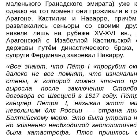
маленького Гранадского эмирата) уже к 
однако на тот момент они проживали в тр
Арагоне, Кастилии и Наварре, причём
развлекались сеньоры со своими дру
навели лишь на рубеже XV-XVI вв., 
Арагонский с Изабеллой Кастильской 
державы путём династического брака,
супруги Фердинанд завоевал Наварру.
«Все знают, что Пётр I «прорубил ок
далеко не все помнят, что изначаль
стены, в которой можно что-то пр
выросла после заключения Столбо
договора со Швецией в 1617 году. Пёт
канцлер Петра I, называл этот м
невольным для России — страна лиш
Балтийскому морю. Это была утрата н
но жизненно необходимой геополитичес
была катастрофа. Плюс пришлось