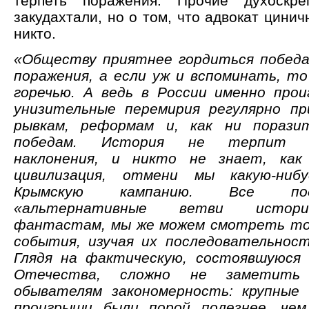
терпеть поражения. Прочие духоскр
закудахтали, но о том, что адвокат цинич
никто.
«Обществу приятнее гордиться победа
поражения, а если уж и вспоминать, т
горечью. А ведь в России именно про
унизительные перемирия регулярно пр
рывкам, реформам и, как ни порази
победам. История не терпит со
наклонения, и никто не знает, как
цивилизация, отмени мы какую-ниб
Крымскую кампанию. Все под
«альтернативные ветви истор
фантастам, мы же можем смотреть то
события, изучая их последовательност
Глядя на фактическую, состоявшуюся
Отечества, сложно не заметить 
обывателям закономерность: крупные 
проигрыши были порой полезнее, че