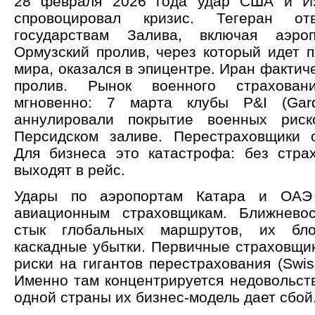
28 февраля 2026 года удар США и И
спровоцировал кризис. Тегеран о
государствам Залива, включая аэро
Ормузский пролив, через который идет п
мира, оказался в эпицентре. Иран фактич
пролив. Рынок военного страховани
мгновенно: 7 марта клубы P&I (Gard,
аннулировали покрытие военных рис
Персидском заливе. Перестраховщики 
Для бизнеса это катастрофа: без стра
выходят в рейс.
Удары по аэропортам Катара и ОАЭ
авиационным страховщикам. Ближнев
стык глобальных маршрутов, их бло
каскадные убытки. Первичные страховщи
риски на гигантов перестрахования (Swis
Именно там концентрируется недовольств
одной страны их бизнес-модель дает сбой