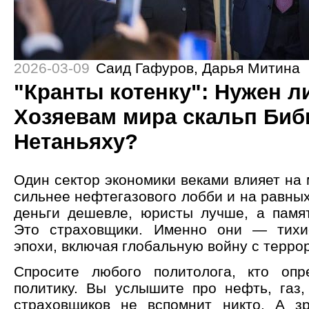
2026-03-09
Саид Гафуров
,
Дарья Митина
"Кранты котенку": Нужен л
Хозяевам мира скальп Биб
Нетаньяху?
Один сектор экономики веками влияет на
сильнее нефтегазового лобби и на равных
деньги дешевле, юристы лучше, а памя
Это страховщики. Именно они — тихи
эпохи, включая глобальную войну с терро
Спросите любого политолога, кто опр
политику. Вы услышите про нефть, газ,
страховщиков не вспомнит никто. А з