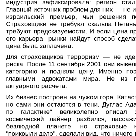
индустрия зафиксировала: регион ста
Главный источник проблем для них — не и
израильский премьер, чьи решения п
Страховщики не требуют скальпа Нетань
требуют предсказуемости. И если цена п
его карьера, рынки найдут способ сдела
цена была заплачена.
Для страховщиков терроризм — не иде
риска. После 11 сентября 2001 они вывел
категорию и подняли цену. Именно по
главными адвокатами мира. Не из г
актуарного расчета.
Их бизнес построен на чужом горе. Ката
но сами они остаются в тени. Дуглас Ад
по галактике" великолепно описал 
космический лайнер разбился, пассаж
безлюдной планете, но страховые к
"прикрыли дело", сделали вид, что ничего