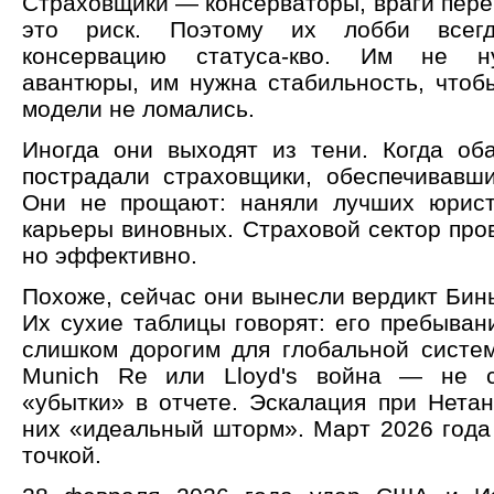
Страховщики — консерваторы, враги пер
это риск. Поэтому их лобби всег
консервацию статуса-кво. Им не н
авантюры, им нужна стабильность, чтоб
модели не ломались.
Иногда они выходят из тени. Когда оба
пострадали страховщики, обеспечивавши
Они не прощают: наняли лучших юрист
карьеры виновных. Страховой сектор пров
но эффективно.
Похоже, сейчас они вынесли вердикт Бин
Их сухие таблицы говорят: его пребыван
слишком дорогим для глобальной систе
Munich Re или Lloyd's война — не с
«убытки» в отчете. Эскалация при Нетан
них «идеальный шторм». Март 2026 года 
точкой.