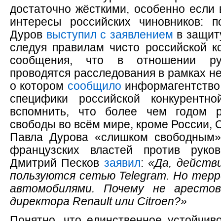
достаточно жёсткими, особенно если 
интересы российских чиновников: п
Дуров
выступил с заявлением
в защит
следуя правилам чисто российской к
сообщения, что в отношении рук
проводятся расследования в рамках не
о котором
сообщило
информагентство
специфики российской конкурентн
вспомнить, что более чем годом 
свободы во всём мире, кроме России,
Павла Дурова «слишком свободным»
французских властей против руков
Дмитрий Песков
заявил
:
«Да, действ
пользуются сетью Telegram. Но тер
автомобилями. Почему не арестов
директора Renault или Citroen?»
Понятно, что единственное устойчив