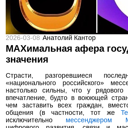
2026-03-08
Анатолий Кантор
МАХимальная афера госу
значения
Страсти, разгоревшиеся после
«национального российского» мес
настолько сильны, что у рядового
впечатление, будто в воюющей стран
чем заставить всех граждан, вмес
общения (в частности, тот же
Te
исключительно
мессенджером 
цифрового развития, связи и мас