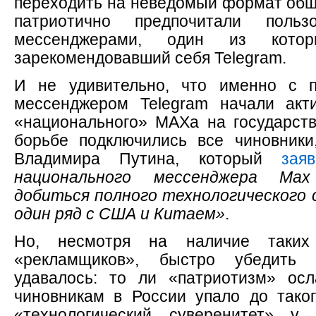
переходить на неведомый формат общ
патриотично предпочитали польз
мессенджерами, один из кот
зарекомендовавший себя Telegram.
И не удивительно, что именно с 
мессенджером Telegram начали акт
«национального» МАХа на государств
борьбе подключились все чиновники
Владимира Путина, который
зая
национального мессенджера Max
добиться полного технологического 
один ряд с США и Китаем»
.
Но, несмотря на наличие таких 
«рекламщиков», быстро убедить
удавалось: то ли «патриотизм» ос
чиновникам в России упало до таког
«технологический суверенитет» у