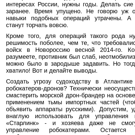
интересах России, нужны годы. Делать сие
заранее. Время упущено. Не говорю уж о
навыки подобных операций утрачены. А
станут торчать вовсю.
Кроме того, для операций такого рода н
решимость поболее, чем те, что требовали
войск в Новороссию весной 2014-го. Ко
разумеете, противник был слаб, неотмобилиз
можно было в зародыше задавить. Но тогд
хватило! Вот и делайте выводы.
Создать угрозу судоходству в Атлантик
робокатеров-дронов? Технически неосущес
смастерить морской дрон-брандер на основе
применением тьмы импортных частей (что
объявить аппараты русскими). Допустим, 
внаглую использовать для управления
«Старлинк» - и хозяева даже не смог
управление робокатерами. Остается 