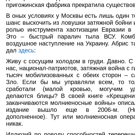
пригожинская фабрика прекратила существов
В оных условиях у Москвы есть лишь один т
шанс выскочить из ловушки затяжной бойни и
ролью инструмента хаотизации Евразии в 
Это – быстрый паралич тыла ВСУ. Комб
воздушное наступление на Украину. Абрис т
дал
здесь
:
Живу с сосущим холодом в груди. Давно. С 
нас, национал-патриотов, затяжная война с 
тысяч мобилизованных с обеих сторон – 
Зло. Если бы мы управляли всем, то то
сработали (малой кровью, могучим уд
делаются блицы? В своей книге «Крещени
заканчиваются молниеносные войны» описа
издание вышло еще в 2006-м. (Н
дополненное). Тут или молниеносная опер
никак.
Иллюзий по поводу способностей тепереш