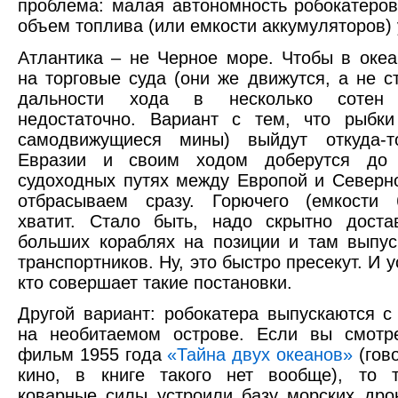
проблема: малая автономность робокатеро
объем топлива (или емкости аккумуляторов)
Атлантика – не Черное море. Чтобы в океа
на торговые суда (они же движутся, а не ст
дальности хода в несколько сотен 
недостаточно. Вариант с тем, что рыбки
самодвижущиеся мины) выйдут откуда-
Евразии и своим ходом доберутся до 
судоходных путях между Европой и Северн
отбрасываем сразу. Горючего (емкости 
хватит. Стало быть, надо скрытно доста
больших кораблях на позиции и там выпус
транспортников. Ну, это быстро пресекут. И у
кто совершает такие постановки.
Другой вариант: робокатера выпускаются с
на необитаемом острове. Если вы смотр
фильм 1955 года
«Тайна двух океанов»
(гов
кино, в книге такого нет вообще), то т
коварные силы устроили базу морских дро