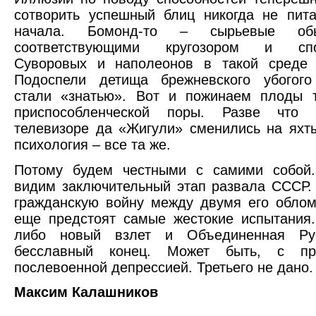
сотворить успешный блиц никогда не пит
начала. Бомонд-то – сырьевые об
соответствующими кругозором и спос
Суворовых и наполеонов в такой среде
Подоспели детища брежневского убогого
стали «знатью». Вот и пожинаем плоды т
приспособленческой поры. Разве что 
телевизоре да «Жигули» сменились на яхт
психология – все та же.
Потому будем честными с самими собой
видим заключительный этап развала СССР
гражданскую войну между двумя его обло
еще предстоят самые жестокие испытания
либо новый взлет и Объединенная Ру
бесславный конец. Может быть, с про
послевоенной депрессией. Третьего не дано.
Максим Калашников