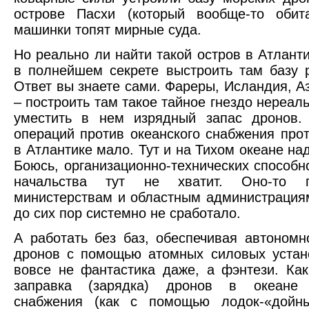
острове Пасхи (который вообще-то обит
машинки топят мирные суда.
Но реально ли найти такой остров в Атланти
в полнейшем секрете выстроить там базу 
Ответ вы знаете сами. Фареры, Исландия, А
– построить там такое тайное гнездо нереал
уместить в нем изрядный запас дронов. 
операций против океанского снабжения про
в Атлантике мало. Тут и на Тихом океане на
Боюсь, организационно-технических способн
начальства тут не хватит. Оно-то 
министерствам и областным администрация
до сих пор системно не сработало.
А работать без баз, обеспечивая автономн
дронов с помощью атомных силовых устан
вовсе не фантастика даже, а фэнтези. Как
заправка (зарядка) дронов в океане 
снабжения (как с помощью лодок-«дойн