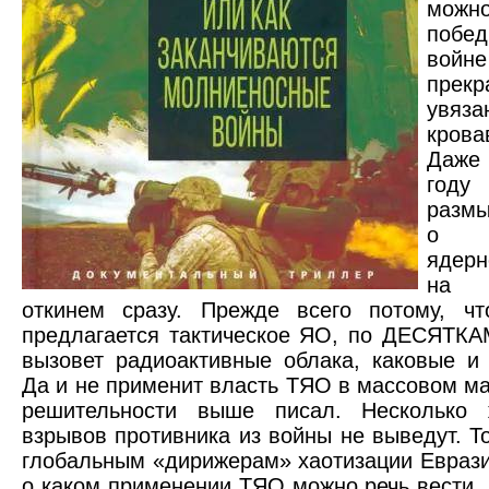
мо
побе
войн
прекр
увя
кров
Даже
году
размы
о п
ядер
на 
откинем сразу. Прежде всего потому, чт
предлагается тактическое ЯО, по ДЕСЯТКА
вызовет радиоактивные облака, каковые и
Да и не применит власть ТЯО в массовом ма
решительности выше писал. Несколько
взрывов противника из войны не выведут. То
глобальным «дирижерам» хаотизации Еврази
о каком применении ТЯО можно речь вести, 