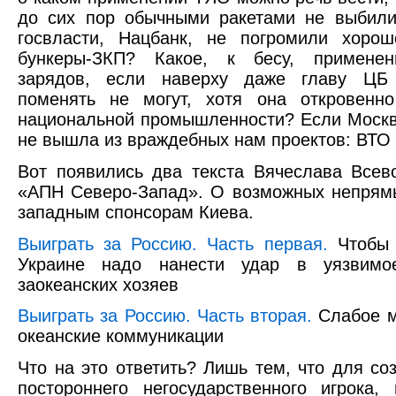
до сих пор обычными ракетами не выбили
госвласти, Нацбанк, не погромили хорош
бункеры-ЗКП? Какое, к бесу, примене
зарядов, если наверху даже главу ЦБ
поменять не могут, хотя она откровенно
национальной промышленности? Если Москв
не вышла из враждебных нам проектов: ВТО
Вот появились два текста Вячеслава Всев
«АПН Северо-Запад». О возможных непрям
западным спонсорам Киева.
Выиграть за Россию. Часть первая.
Чтобы 
Украине надо нанести удар в уязвимо
заокеанских хозяев
Выиграть за Россию. Часть вторая.
Слабое м
океанские коммуникации
Что на это ответить? Лишь тем, что для со
постороннего негосударственного игрока