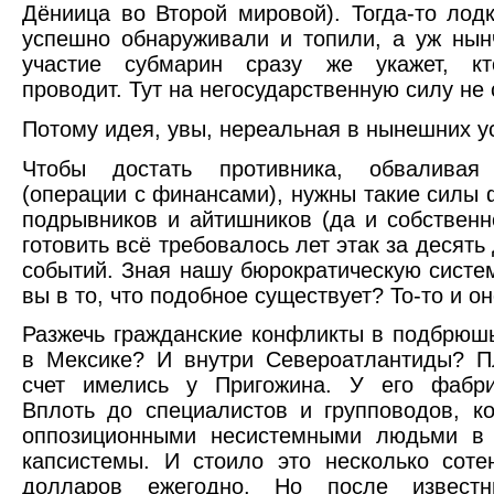
Дёниица во Второй мировой). Тогда-то лод
успешно обнаруживали и топили, а уж ны
участие субмарин сразу же укажет, к
проводит. Тут на негосударственную силу не
Потому идея, увы, нереальная в нынешних у
Чтобы достать противника, обваливая
(операции с финансами), нужны такие силы 
подрывников и айтишников (да и собственно
готовить всё требовалось лет этак за десят
событий. Зная нашу бюрократическую систем
вы в то, что подобное существует? То-то и 
Разжечь гражданские конфликты в подбрюшь
в Мексике? И внутри Североатлантиды? П
счет имелись у Пригожина. У его фабри
Вплоть до специалистов и групповодов, к
оппозиционными несистемными людьми в
капсистемы. И стоило это несколько сот
долларов ежегодно. Но после известн