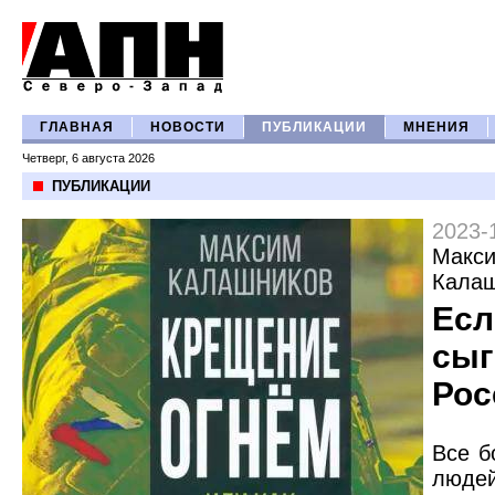
ГЛАВНАЯ
НОВОСТИ
ПУБЛИКАЦИИ
МНЕНИЯ
Четверг, 6 августа 2026
ПУБЛИКАЦИИ
2023-
Макс
Кала
Есл
сыг
Ро
Все б
люде