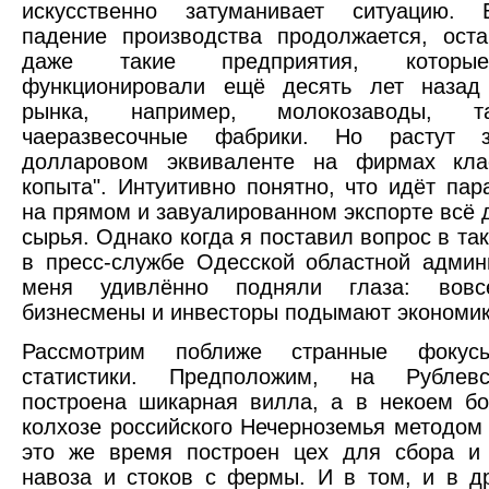
искусственно затуманивает ситуацию. 
падение производства продолжается, ост
даже такие предприятия, которы
функционировали ещё десять лет назад
рынка, например, молокозаводы, 
чаеразвесочные фабрики. Но растут з
долларовом эквиваленте на фирмах кла
копыта". Интуитивно понятно, что идёт пар
на прямом и завуалированном экспорте всё
сырья. Однако когда я поставил вопрос в та
в пресс-службе Одесской областной админ
меня удивлённо подняли глаза: вовс
бизнесмены и инвесторы подымают экономик
Рассмотрим поближе странные фокус
статистики. Предположим, на Рублев
построена шикарная вилла, а в некоем б
колхозе российского Нечерноземья методом 
это же время построен цех для сбора и 
навоза и стоков с фермы. И в том, и в д