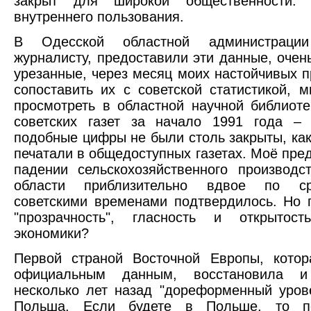
закрыт для широкой общественности: 
внутреннего пользования.
В Одесской областной администраци
журналисту, предоставили эти данные, очен
урезанные, через месяц моих настойчивых п
сопоставить их с советской статистикой, 
просмотреть в областной научной библиот
советских газет за начало 1991 года –
подобные цифры не были столь закрыты, как 
печатали в общедоступных газетах. Моё пре
падении сельскохозяйственного производ
области приблизительно вдвое по с
советскими временами подтвердилось. Но 
"прозрачность", гласность и открытос
экономики?
Первой страной Восточной Европы, котор
официальным данным, восстановила и
несколько лет назад "дореформенный уров
Польша. Если будете в Польше, то по