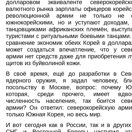
долларовом эквиваленте северокорейск
валютного рынка зарплаты офицеров корейс
революционной армии не только не 
южнокорейскими, но и уступают доходам,
танцовщиками африканских племён, высту
туристами с ритуальными боевыми танцами
сравнение экономик обеих Корей в долларах
может создаться впечатление, что у сев
армии нет средств даже для приобретения лу
щитов из буйволиной кожи.
В своё время, ещё до разработки в Сев
ядерного оружия, я задал человеку, бл
посольству в Москве, вопрос: почему Ю
которая, среди прочего, имеет вдв
численность населения, так боится севе
армии? Он ответил: северокорейскую арм
только Южная Корея, но весь мир.
И вот сегодня как в России, так и в других
СНГ и Восточной Европы наступил эта