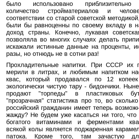
было использовано приблизительно 
количество стройматериалов и челове
соответствии со старой советской методикой
были бы равноценны по своему вкладу в 
доход страны. Конечно, лукавая советска
позволяла во многих случаях делать припи
искажали истинные данные на проценты, и
разы, но отнюдь не в сотни раз!
Прохладительные напитки. При СССР их п
мерили в литрах, и любимым напитком на
квас, который продавался по 12 копее
экологически чистую тару - бидончики. Ныне
продают "торпеды" в пластиковых бут
"прозрачная" статистика про то, во скольк
российский гражданин имеет теперь возможн
жажду? Не будем уже касаться ни того, что 
богатого витаминами и ферментами ква
всякой колы является поджаренная караме
патока. Кроме того, там зачастую дл