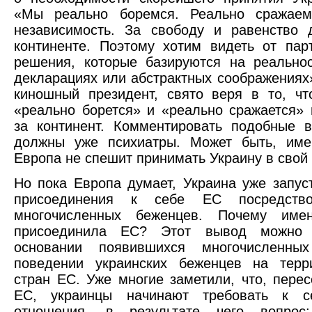
«Мы реально боремся. Реально сражае
независимость. За свободу и равенство 
континенте. Поэтому хотим видеть от пар
решения, которые базируются на реально
декларациях или абстрактных соображениях
киношный президент, свято веря в то, ч
«реально борется» и «реально сражается» 
за континент. Комментировать подобные 
должны уже психиатры. Может быть, име
Европа не спешит принимать Украину в свой
Но пока Европа думает, Украина уже запус
присоединения к себе ЕС посредств
многочисленных беженцев. Почему име
присоединила ЕС? Этот вывод можно 
основании появившихся многочисленны
поведении украинских беженцев на терр
стран ЕС. Уже многие заметили, что, перес
ЕС, украинцы начинают требовать к с
отношения, в результате чего вопрос