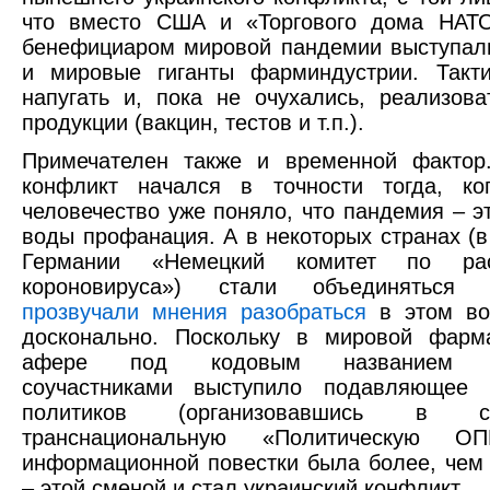
что вместо США и «Торгового дома НАТ
бенефициаром мировой пандемии выступал
и мировые гиганты фарминдустрии. Такт
напугать и, пока не очухались, реализов
продукции (вакцин, тестов и т.п.).
Примечателен также и временной фактор.
конфликт начался в точности тогда, ко
человечество уже поняло, что пандемия – э
воды профанация. А в некоторых странах (в 
Германии «Немецкий комитет по рас
короновируса») стали объединяться
прозвучали мнения разобраться
в этом во
досконально. Поскольку в мировой фарма
афере под кодовым названием «
соучастниками выступило подавляющее 
политиков (организовавшись в св
транснациональную «Политическую ОП
информационной повестки была более, чем
– этой сменой и стал украинский конфликт.