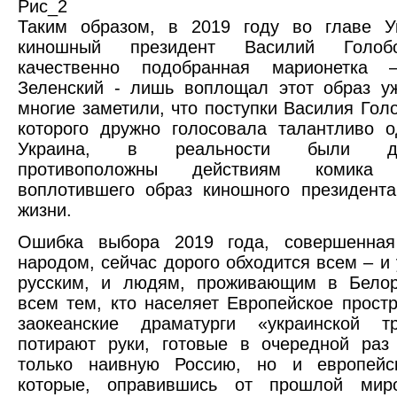
Рис_2
Таким образом, в 2019 году во главе У
киношный президент Василий Голоб
качественно подобранная марионетка 
Зеленский - лишь воплощал этот образ у
многие заметили, что поступки Василия Голо
которого дружно голосовала талантливо 
Украина, в реальности были диа
противоположны действиям комика З
воплотившего образ киношного президент
жизни.
Ошибка выбора 2019 года, совершенная
народом, сейчас дорого обходится всем – и 
русским, и людям, проживающим в Белор
всем тем, кто населяет Европейское простр
заокеанские драматурги «украинской тр
потирают руки, готовые в очередной раз
только наивную Россию, но и европейс
которые, оправившись от прошлой мир