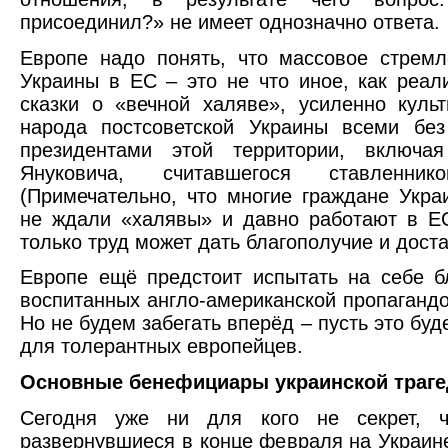
присоединил?» не имеет однозначно ответа.
Европе надо понять, что массовое стрем
Украины в ЕС – это не что иное, как реал
сказки о «вечной халяве», усиленно куль
народа постсоветской Украины всеми без
президентами этой территории, включа
Януковича, считавшегося ставленник
(Примечательно, что многие граждане Укра
не ждали «халявы» и давно работают в ЕС
только труд может дать благополучие и доста
Европе ещё предстоит испытать на себе б
воспитанных англо-американской пропагандо
Но не будем забегать вперёд – пусть это бу
для толерантных европейцев.
Основные бенефициары украинской траг
Сегодня уже ни для кого не секрет, ч
развернувшиеся в конце февраля на Украине