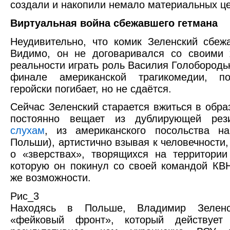
создали и накопили немало материальных це
Виртуальная война сбежавшего гетмана
Неудивительно, что комик Зеленский сбеж
Видимо, он не договаривался со своими 
реальности играть роль Василия Голобородьк
финале американской трагикомедии, п
геройски погибает, но не сдаётся.
Сейчас Зеленский старается вжиться в образ
постоянно вещает из дублирующей рез
слухам
, из американского посольства на
Польши), артистично взывая к человечности,
о «зверствах», творящихся на территории
которую он покинул со своей командой КВ
же возможности.
Рис_3
Находясь в Польше, Владимир Зеленс
«фейковый фронт», который действует 