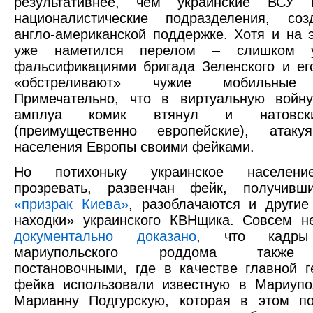
результативнее, чем украинские ВСУ 
националистические подразделения, со
англо-американской поддержке. Хотя и на 
уже наметился перелом – слишком 
фальсификациями бригада Зеленского и ег
«обстреливают» чужие мобильные 
Примечательно, что в виртуальную войн
амплуа комик втянул и натовск
(преимущественно европейские), атак
населения Европы своими фейками.
Но потихоньку украинское населени
прозревать, развенчан фейк, получивш
«призрак Киева»
, разоблачаются и другие
находки» украинского КВНщика. Совсем н
документально доказано
, что кадры 
мариупольского роддома также
постановочными, где в качестве главной г
фейка использовали известную в Мариупо
Марианну Подгурскую, которая в этом по