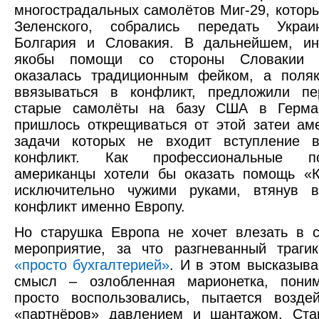
многострадальных самолётов Миг-29, которы
Зеленского, собрались передать Укра
Болгария и Словакия. В дальнейшем, и
якобы помощи со стороны Словакии 
оказалась традиционным фейком, а поляк
ввязываться в конфликт, предложили пе
старые самолёты на базу США в Герма
пришлось открещиваться от этой затеи ам
задачи которых не входит вступление в
конфликт. Как профессиональные под
американцы хотели бы оказать помощь «К
исключительно чужими руками, втянув в
конфликт именно Европу.
Но старушка Европа не хочет влезать в 
мероприятие, за что разгневанный траги
«просто бухгалтерией»
. И в этом высказыва
смысл – озлобленная марионетка, пони
просто воспользовались, пытается возде
«партнёров» давлением и шантажом. Ста