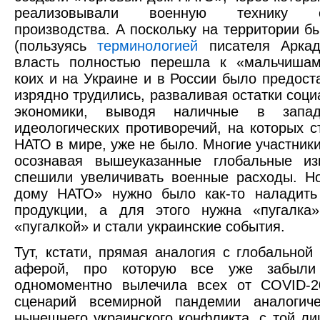
реализовывали военную технику со
производства. А поскольку на территории 
(пользуясь
терминологией
писателя Аркад
власть полностью перешла к «мальчишам
коих и на Украине и в России было предоста
изрядно трудились, разваливая остатки соци
экономики, выводя наличные в запад
идеологических противоречий, на которых с
НАТО в мире, уже не было. Многие участники
осознавая вышеуказанные глобальные из
спешили увеличивать военные расходы. Н
дому НАТО» нужно было как-то наладить
продукции, а для этого нужна «пугалка»
«пугалкой» и стали украинские события.
Тут, кстати, прямая аналогия с глобальной
аферой, про которую все уже забыли
одномоментно вылечила всех от COVID-2
сценарий всемирной пандемии аналогич
нынешнего украинского конфликта, с той ли