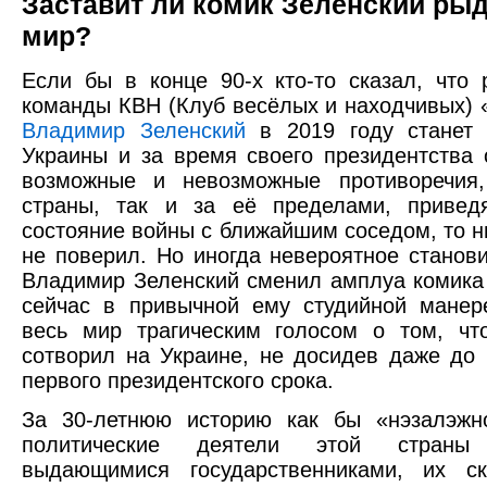
Заставит ли комик Зеленский рыд
мир?
Если бы в конце 90-х кто-то сказал, что 
команды КВН (Клуб весёлых и находчивых) 
Владимир Зеленский
в 2019 году станет 
Украины и за время своего президентства 
возможные и невозможные противоречия,
страны, так и за её пределами, привед
состояние войны с ближайшим соседом, то ни
не поверил. Но иногда невероятное станов
Владимир Зеленский сменил амплуа комика 
сейчас в привычной ему студийной манер
весь мир трагическим голосом о том, чт
сотворил на Украине, не досидев даже до 
первого президентского срока.
За 30-летнюю историю как бы «нэзалэжн
политические деятели этой стран
выдающимися государственниками, их с