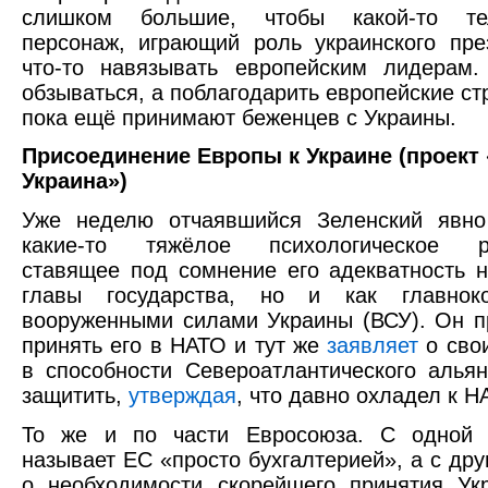
слишком большие, чтобы какой-то тел
персонаж, играющий роль украинского пре
что-то навязывать европейским лидерам
обзываться, а поблагодарить европейские ст
пока ещё принимают беженцев с Украины.
Присоединение Европы к Украине (проект
Украина»)
Уже неделю отчаявшийся Зеленский явно
какие-то тяжёлое психологическое ра
ставящее под сомнение его адекватность н
главы государства, но и как главнок
вооруженными силами Украины (ВСУ). Он п
принять его в НАТО и тут же
заявляет
о сво
в способности Североатлантического альян
защитить,
утверждая
, что давно охладел к Н
То же и по части Евросоюза. С одной 
называет ЕС «просто бухгалтерией», а с дру
о необходимости скорейшего принятия Ук