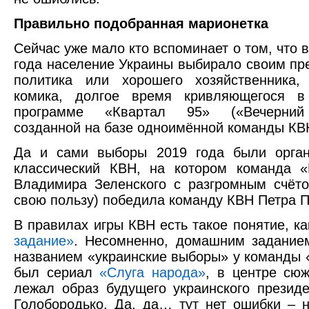
Правильно подобранная марионетка
Сейчас уже мало кто вспоминает о том, что 
года население Украины выбирало своим пр
политика или хорошего хозяйственника,
комика, долгое время кривляющегося в
программе «Квартал 95» («Вечерний 
созданной на базе одноимённой команды КВ
Да и сами выборы 2019 года были орган
классический КВН, на котором команда «
Владимира Зеленского с разгромным счёт
свою пользу) победила команду КВН Петра 
В правилах игры КВН есть такое понятие, к
задание»
. Несомненно, домашним задание
названием «украинские выборы» у команды 
был сериал
«Слуга народа»
, в центре сюж
лежал образ будущего украинского презид
Голобородько. Да, да… тут нет ошибки – 