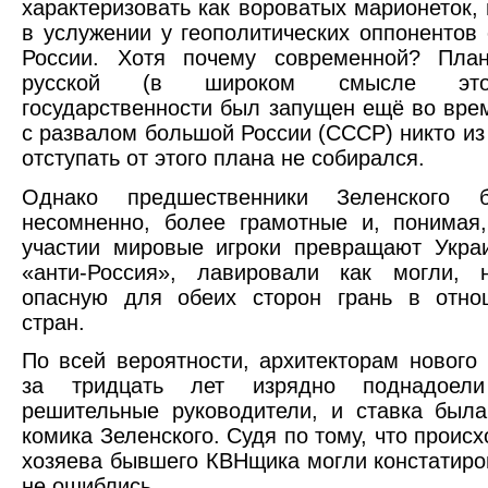
характеризовать как вороватых марионеток,
в услужении у геополитических оппонентов
России. Хотя почему современной? Пла
русской (в широком смысле это
государственности был запущен ещё во вре
с развалом большой России (СССР) никто из
отступать от этого плана не собирался.
Однако предшественники Зеленского 
несомненно, более грамотные и, понимая
участии мировые игроки превращают Укра
«анти-Россия», лавировали как могли, 
опасную для обеих сторон грань в отно
стран.
По всей вероятности, архитекторам нового
за тридцать лет изрядно поднадоел
решительные руководители, и ставка был
комика Зеленского. Судя по тому, что проис
хозяева бывшего КВНщика могли констатиров
не ошиблись.