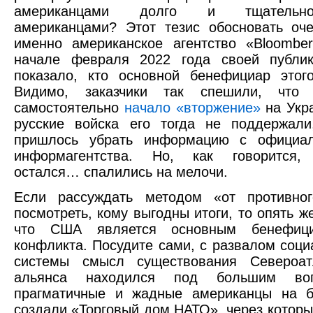
американцами долго и тщательн
американцами? Этот тезис обосновать оч
именно американское агентство «Bloombe
начале февраля 2022 года своей публик
показало, кто основной бенефициар этог
Видимо, заказчики так спешили, что 
самостоятельно
начало «вторжение»
на Укра
русские войска его тогда не поддержали
пришлось убрать информацию с официал
информагентства. Но, как говорится, 
остался… спалились на мелочи.
Если рассуждать методом «от противног
посмотреть, кому выгодны итоги, то опять ж
что США является основным бенефици
конфликта. Посудите сами, с развалом соци
системы смысл существования Североатл
альянса находился под большим во
прагматичные и жадные американцы на б
создали «Торговый дом НАТО», через которы