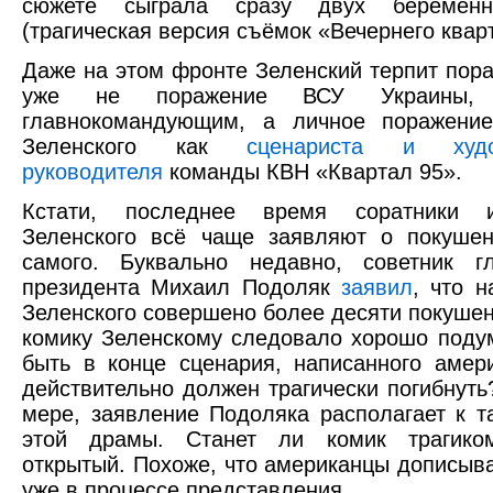
сюжете сыграла сразу двух беремен
(трагическая версия съёмок «Вечернего квар
Даже на этом фронте Зеленский терпит пора
уже не поражение ВСУ Украины, 
главнокомандующим, а личное поражени
Зеленского как
сценариста и худож
руководителя
команды КВН «Квартал 95».
Кстати, последнее время соратники 
Зеленского всё чаще заявляют о покушен
самого. Буквально недавно, советник 
президента Михаил Подоляк
заявил
, что 
Зеленского совершено более десяти покушен
комику Зеленскому следовало хорошо поду
быть в конце сценария, написанного амер
действительно должен трагически погибнуть
мере, заявление Подоляка располагает к т
этой драмы. Станет ли комик трагико
открытый. Похоже, что американцы дописыв
уже в процессе представления.