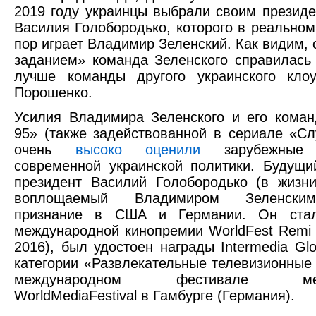
2019 году украинцы выбрали своим презид
Василия Голобородько, которого в реальном
пор играет Владимир Зеленский. Как видим,
заданием» команда Зеленского справилась
лучше команды другого украинского кло
Порошенко.
Усилия Владимира Зеленского и его кома
95» (также задействованной в сериале «Сл
очень
высоко оценили
зарубежные д
современной украинской политики. Будущи
президент Василий Голобородько (в жизн
воплощаемый Владимиром Зеленски
признание в США и Германии. Он стал
международной кинопремии WorldFest Remi
2016), был удостоен награды Intermedia Gl
категории «Развлекательные телевизионные
международном фестивале меди
WorldMediaFestival в Гамбурге (Германия).