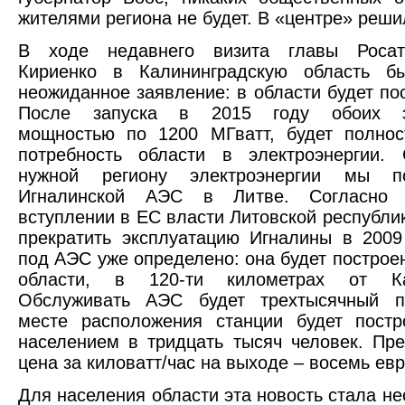
жителями региона не будет. В «центре» решил
В ходе недавнего визита главы Росат
Кириенко в Калининградскую область б
неожиданное заявление: в области будет по
После запуска в 2015 году обоих эн
мощностью по 1200 МГватт, будет полнос
потребность области в электроэнергии.
нужной региону электроэнергии мы п
Игналинской АЭС в Литве. Согласно 
вступлении в ЕС власти Литовской республи
прекратить эксплуатацию Игналины в 2009
под АЭС уже определено: она будет построен
области, в 120-ти километрах от Кал
Обслуживать АЭС будет трехтысячный п
месте расположения станции будет постр
населением в тридцать тысяч человек. Пр
цена за киловатт/час на выходе – восемь ев
Для населения области эта новость стала не