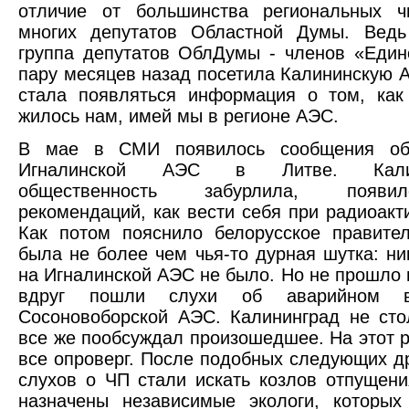
отличие от большинства региональных ч
многих депутатов Областной Думы. Ведь
группа депутатов ОблДумы - членов «Един
пару месяцев назад посетила Калининскую 
стала появляться информация о том, как
жилось нам, имей мы в регионе АЭС.
В мае в СМИ появилось сообщения об
Игналинской АЭС в Литве. Калини
общественность забурлила, появи
рекомендаций, как вести себя при радиоакти
Как потом пояснило белорусское правитель
была не более чем чья-то дурная шутка: ни
на Игналинской АЭС не было. Но не прошло и
вдруг пошли слухи об аварийном 
Сосоновоборской АЭС. Калининград не сто
все же пообсуждал произошедшее. На этот р
все опроверг. После подобных следующих др
слухов о ЧП стали искать козлов отпущен
назначены независимые экологи, которых