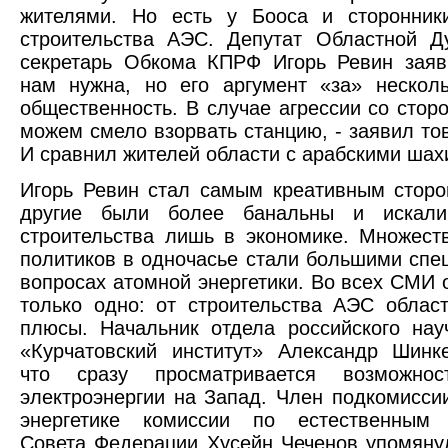
жителями. Но есть у Бооса и сторонник
строительства АЭС. Депутат Областной Д
секретарь Обкома КПРФ Игорь Ревин заяв
нам нужна, но его аргумент «за» нескол
общественность. В случае агрессии со сто
можем смело взорвать станцию, - заявил то
И сравнил жителей области с арабскими шах
Игорь Ревин стал самым креативным стор
другие были более банальны и искали
строительства лишь в экономике. Множест
политиков в одночасье стали большими спе
вопросах атомной энергетики. Во всех СМИ 
только одно: от строительства АЭС облас
плюсы. Начальник отдела российского нау
«Курчатовский институт» Александр Шинк
что сразу просматривается возможнос
электроэнергии на Запад. Член подкомисси
энергетике комиссии по естественным
Совета Федерации Хусейн Чеченов упомянул