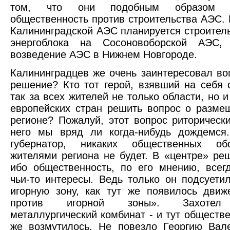
том, что они подобным образом н
общественность против строительства АЭС.
Калининградской АЭС планируется строитель
энергоблока на Сосоновоборской АЭС,
возведение АЭС в Нижнем Новгороде.
Калининградцев же очень заинтересовал воп
решение? Кто тот герой, взявший на себя 
так за всех жителей не только области, но 
европейских стран решить вопрос о разм
регионе? Пожалуй, этот вопрос риторически
него мы вряд ли когда-нибудь дождемся.
губернатор, никаких общественных об
жителями региона не будет. В «центре» реш
ибо общественность, по его мнению, всег
чьи-то интересы. Ведь только он подсуети
игорную зону, как тут же появилось дви
против игорной зоны». Захотел 
металлургический комбинат - и тут обществе
же возмутилось. Не повезло Георгию Вал