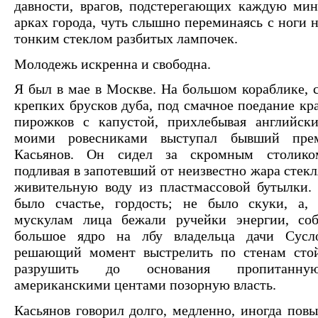
давности, врагов, подстерегающих каждую ми
арках города, чуть слышно переминаясь с ноги н
тонким стеклом разбитых лампочек.
Молодежь искренна и свободна.
Я был в мае в Москве. На большом кораблике, 
крепких брусков дуба, под смачное поедание кр
пирожков с капустой, прихлебывая английски
моими ровесниками выступал бывший пре
Касьянов. Он сидел за скромным столико
подливая в запотевший от неизвестно жара стек
живительную воду из пластмассовой бутылки.
было счастье, гордость; не было скуки, а, 
мускулам лица бежали ручейки энергии, со
большое ядро на лбу владельца дачи Сусл
решающий момент выстрелить по стенам стой
разрушить до основания пропитанн
американскими центами позорную власть.
Касьянов говорил долго, медленно, иногда повы