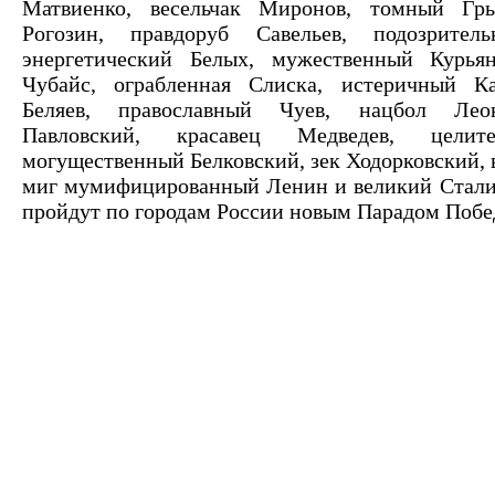
Матвиенко, весельчак Миронов, томный Гры
Рогозин, правдоруб Савельев, подозрител
энергетический Белых, мужественный Курья
Чубайс, ограбленная Слиска, истеричный Ка
Беляев, православный Чуев, нацбол Леон
Павловский, красавец Медведев, целит
могущественный Белковский, зек Ходорковский, 
миг мумифицированный Ленин и великий Сталин 
пройдут по городам России новым Парадом Побе