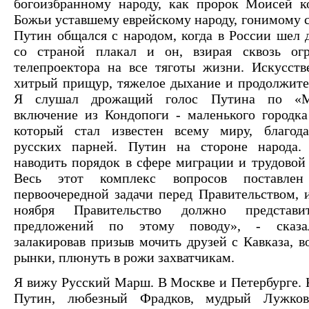
богоизбранному народу, как пророк Моисей к
Божьи уставшему еврейскому народу, гонимому с
Путин общался с народом, когда в России шел 
со страной плакал и он, взирая сквозь ог
телепроектора на все тяготы жизни. Искусств
хитрый прищур, тяжелое дыхание и продолжите
Я слушал дрожащий голос Путина по «М
включение из Кондопоги - маленького городка
который стал известен всему миру, благода
русских парней. Путин на стороне народа
наводить порядок в сфере миграции и трудовой 
Весь этот комплекс вопросов поставлен
первоочередной задачи перед Правительством, 
ноября Правительство должно представи
предложений по этому поводу», - сказал
залакировав призыв мочить друзей с Кавказа, в
рынки, плюнуть в рожи захватчикам.
Я вижу Русский Марш. В Москве и Петербурге.
Путин, любезный Фрадков, мудрый Лужков