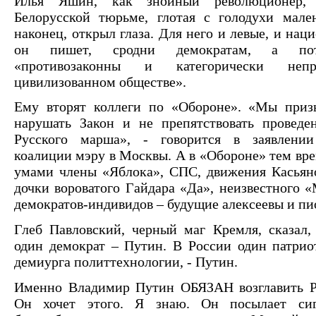
Илья Яшин, как знойный революционер,
Белорусской тюрьме, глотая с голодухи мале
наконец, открыл глаза. Для него и левые, и нац
он пишет, сродни демократам, а пот
«противозаконны и категорически неп
цивилизованном обществе».
Ему вторят коллеги по «Обороне». «Мы приз
нарушать Закон и не препятствовать проведе
Русского марша», - говорится в заявлени
коалиции мэру в Москвы. А в «Обороне» тем вр
умами члены «Яблока», СПС, движения Касьян
дочки вороватого Гайдара «Да», неизвестного 
демократов-индивидов – будущие алексеевы и пи
Глеб Павловский, черный маг Кремля, сказал,
один демократ – Путин. В России один патрио
демиурга политтехнологии, - Путин.
Именно Владимир Путин ОБЯЗАН возглавить Р
Он хочет этого. Я знаю. Он посылает си