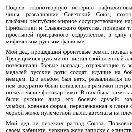
Подняв тошнотворную истерию нафталиновы
чины, развалившие Советский Союз, похо
глыбами республик мирное сосуществование нар
Прибалтики и Славянского братства, прикрыв 
простыней призрачного содружества, в одну 
мифическом русском фашизме.
Мой дед, прошедший фронтовые земли, позвал 
Трясущимися руками он листал свой военный аль
позвякивали боевые награды, отражающие в з
медалей русские роты солдат, идущие на бо
немцем. Его альбом был ветх, разваливался по
нем аккуратно были вставлены в рамочки потре
пожелтевшие фотокарточки. В них была память д
были русские лица его боевых друзей: за
улыбки, военная форма, перепачканная в глине 
черной жиже пулеметной пыли, автоматы на плеч
Мой дед не пережил распад Союза. Полковни
своем кабинете, черкнув жене записку с единст