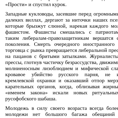
«Прости» и спустил курок.
Западные кукловоды, засевшие перед огромным
далеких виллах, дергают за ниточки наших псе
которые брызжут слюной, нарекая каждого мо
фашистом. Фашисты смешались с патриотам
таким либералам-правозащитникам вершатся 
поколения. Смерть очередного иностранного 
торговца с рынка превращается либеральной пре
на пацанов с бритыми затылками. Журналисты
прессы, глотнув частичку безрассудства, движи
молниеносным лизоблюдием и мифической сла
кровавое убийство русского парня, не и
кремлевской охранки и оказавший отпор мер
карательных органов, когда, облизывая жирн
«именем закона» искали новых ритуальны
русофобского шабаша.
Молодежь в силу своего возраста всегда боле
молодежи нет большого багажа обещаний 