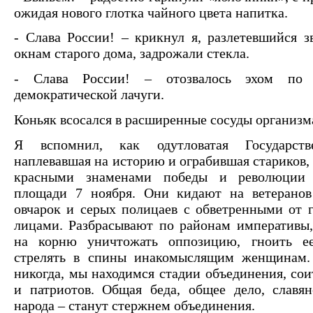
ожидая нового глотка чайного цвета напитка.
- Слава России! – крикнул я, разлетевшийся з
окнам старого дома, задрожали стекла.
- Слава России! – отозвалось эхом по
демократической лачуги.
Коньяк всосался в расширенные сосуды организм
Я вспомнил, как одутловатая Государств
наплевавшая на историю и ограбившая стариков,
красными знаменами победы и революции 
площади 7 ноября. Они кидают на ветеранов
овчарок и серых полицаев с обветренными от г
лицами. Разбрасывают по районам императивы
на корню уничтожать оппозицию, гноить е
стрелять в спины инакомыслящим женщинам. 
никогда, мы находимся стадии объединения, сои
и патриотов. Общая беда, общее дело, славян
народа – станут стержнем объединения.