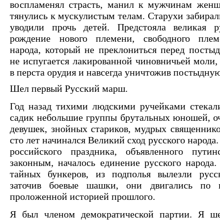
воспламенял страсть, манил к мужчинам жен
тянулись к мускулистым телам. Старухи забирал
уводили прочь детей. Предстояла великая ру
рождение нового племени, свободного плем
народа, который не преклониться перед посты
не испугается лакированной чиновничьей моли, 
в перста орудия и навсегда уничтожив постыдную
Шел первый Русский марш.
Год назад тихими людскими ручейками стекал
садик небольшие группы брутальных юношей, о
девушек, знойных стариков, мудрых священнико
сто лет начинался Великий сход русского народа.
российского праздника, объявленного путин
законным, началось единение русского народа. 
тайных бункеров, из подполья вылезли русс
заточив боевые шашки, они двигались по 
проложенной историей прошлого.
Я был членом демократической партии. Я ше