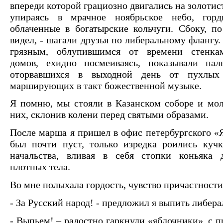
впереди которой грациозно двигались на золоти
упираясь в мрачное ноябрьское небо, горд
облаченные в богатырские кольчуги. Сбоку, по
видел, - шагали друзья по либеральному флангу
грязным, облупившимся от времени стенка
домов, ехидно посмеиваясь, показывали пал
оторвавшихся в выходной день от пухлых
марширующих в такт божественной музыке.
Я помню, мы стояли в Казанском соборе и мол
них, склонив колени перед святыми образами.
После марша я пришел в офис петербургского «
был почти пуст, только изредка роились куч
начальства, вливая в себя стопки коньяка д
плотных тела.
Во мне полыхала гордость, чувство причастности
- За Русский народ! - предложил я выпить либера
- Выпьем! – радостно гаркнули «яблочники», с 