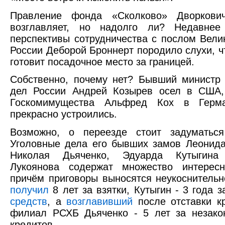
Правление фонда «Сколково» Дворкови
возглавляет, но надолго ли? Недавне
перспективы сотрудничества с послом Вели
России Деборой Броннерт породило слухи, ч
готовит посадочное место за границей.
Собственно, почему нет? Бывший министр
дел России Андрей Козырев осел в США, 
Госкомимущества Альфред Кох в Герм
прекрасно устроились.
Возможно, о переезде стоит задуматься
Уголовные дела его бывших замов Леонида
Николая Дьяченко, Эдуарда Кутыгин
Лукоянова содержат множество интересн
причём приговоры выносятся неукоснительн
получил
8 лет за взятки, Кутыгин - 3 года 
средств
, а
возглавивший
после отставки к
филиал РСХБ Дьяченко - 5 лет за незако
кредитов.