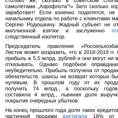
столько же, сколько в советском слога
самолётами „Аэрофлота”!» Зато сколько х
заработают! Если конечно поделятся, не
начальнику отдела по работе с клиентами ма
Сергею Родюшкину. Жадный субъект не от
миллионной взятки и заслуженно
от
следственный изолятор.
Председатель правления «Россельхозб
Листов может возразить, что в 2018-2019 гг.
прибыль в 5,5 млрд. рублей и они могут ни 
отказывать. Однако подобное оправдани
неубедительно. Прибыль получена от прода
обязательств, шансы на возврат которых бы
нулевым. В прошлом году от их прода
получить 74 млрд., а поскольку годо
составила 4 млрд., львиная доля выруч
покрытие очередных убытков.
На конец прошлого года доля таких кредито
частичной продажи
достигала
18% от к