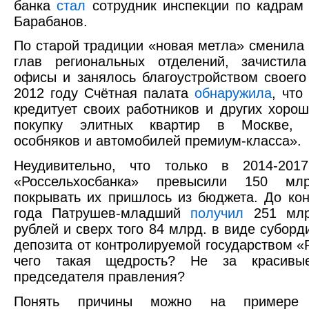
банка
стал
сотрудник инспекции по кадрам
Барабанов.
По старой традиции «новая метла» сменила
глав региональных отделений, зачистила
офисы и занялось благоустройством своего
2012 году Счётная палата
обнаружила
, чт
кредитует своих работников и других хоро
покупку элитных квартир в Москве, п
особняков и автомобилей премиум-класса».
Неудивительно, что только в 2014-2017
«Россельхосбанка» превысили 150 мл
покрывать их пришлось из бюджета. До ко
года Патрушев-младший
получил
251 млр
рублей и сверх того 84 млрд. в виде суборд
депозита от контролируемой государством «
чего такая щедрость? Не за красивы
председателя правления?
Понять причины можно на примере