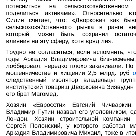
потесниться на сельскохозяйственном
поделиться активами». Относительно вт
Силин считает, что: «Дворкович как быв
сельскохозяйственного рынка в ранге ви
который, может быть, сохранил остато
влияния на эту сферу, хотя вряд ли».
Трудно не согласиться, если вспомнить, чт
годы Аркадия Владимировича бизнесмены,
лоббировал, нередко плохо закачивали. По
мошенничестве и хищении 2,5 млрд. руб
о
следственный изолятор владельцы груп
институтский товарищ Дворковича Зиявудин
его брат Магомед.
Хозяин «Евросети» Евгений Чичваркин
Владимир Путин назвал его уголовником, е
Лондон. Хозяин строительной компании 
Сергей Полонский, у которого работал м
Аркадия Владимировича Михаил, тоже в итог