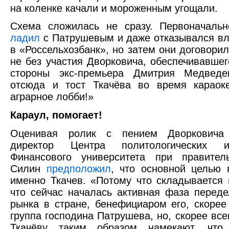
на коленке качали и мороженным угощали.
Схема сложилась не сразу. Первоначаль
ладил
с Патрушевым и даже отказывался вл
в «Россельхозбанк», но затем они договорил
не без участия Дворковича, обеспечивавшег
стороны экс-премьера Дмитрия Медведе
отсюда и тост Ткачёва во время караок
аграрное лобби!»
Караул, помогает!
Оценивая ролик с пением Дворковича 
директор Центра политологических ис
Финансового университета при правител
Силин
предположил
, что основной целью
именно Ткачев. «Потому что складывается 
что сейчас началась активная фаза переде
рынка в стране, бенефициаром его, скорее 
группа господина Патрушева, но, скорее все
Ткачёву таким образом намекают, что