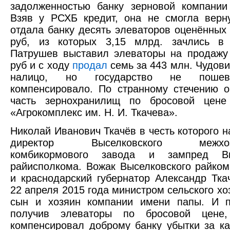
задолженностью банку зерновой компании
Взяв у РСХБ кредит, она не смогла верн
отдала банку десять элеваторов оценённых 
руб, из которых 3,15 млрд. зачлись в 
Патрушев выставил элеваторы на продажу
руб и с ходу
продал
семь за 443 млн. Чудов
налицо, но государство не пошев
компенсировало. По странному стечению о
часть зернохранилищ по бросовой цен
«Агрокомплекс им. Н. И. Ткачева».
Николай Иванович Ткачёв в честь которого 
директор Выселковского межхозяй
комбикормового завода и зампред Выс
райисполкома. Вожак Выселковского райко
и краснодарский губернатор Александр Тка
22 апреля 2015 года министром сельского хоз
сын и хозяин компании имени папы. И по
получив элеваторы по бросовой цене
компенсировал доброму банку убытки за ка