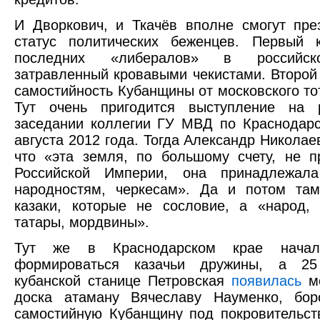
И Дворкович, и Ткачёв вполне смогут пре
статус политических беженцев. Первый 
последних «либералов» в российск
затравленный кровавыми чекистами. Второй 
самостийность Кубанщины от московского то
Тут очень пригодится выступление на 
заседании коллегии ГУ МВД по Краснодар
августа 2012 года. Тогда Александр Никола
что «эта земля, по большому счету, не 
Российской Империи, она принадлежала
народностям, черкесам». Да и потом там
казаки, которые не сословие, а «народ, 
татары, мордвины».
Тут же в Краснодарском крае начал
формироваться казачьи дружины, а 25
кубанской станице Петровская
появилась
ме
доска атаману Вячеславу Науменко, бор
самостийную Кубанщину под покровительст