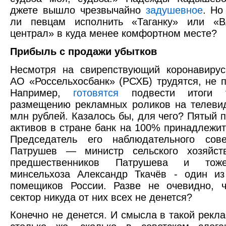
джете вышло чрезвычайно
задушевное
. Но
ли певцам исполнить «Таганку» или «В
централ» в куда менее комфортном месте?
Прибыль с продажи убытков
Несмотря на свирепствующий коронавирус
АО «Россельхосбанк» (РСХБ) трудятся, не п
Например,
готовятся
подвести итоги 
размещению рекламных роликов на телеви
млн рублей. Казалось бы, для чего? Пятый п
активов в стране банк на 100% принадлежит 
Председатель его наблюдательного сов
Патрушев — министр сельского хозяйст
предшественников Патрушева и тоже
минсельхоза Александр Ткачёв - один из
помещиков России. Разве не очевидно, ч
сектор никуда от них всех не денется?
Конечно не денется. И смысла в такой рекл