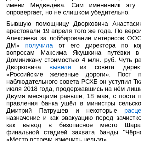
имени Медведева. Сам именинник эту 
опровергает, но не слишком убедительно.
Бывшую помощницу Дворковича Анастаси
арестовали 19 апреля того же года. По верс
Алексеева за лоббирование интересов ОО
ДМ»
получила
от его директора по ко
вопросам Максима Якушкина путёвки в
Доминикану стоимостью 4 млн. руб. Чуть р
Дворковича
вывели
из совета дирек
«Российские железные дороги». Пост п
наблюдательного совета РСХБ он уступил Тк
июля 2018 года, продержавшись на нём лишь
Двумя месяцами раньше, 18 мая, с поста 
правления банка ушёл в министры сельско
Дмитрий Патрушев и некоторые
расц
назначение и как эвакуацию перед зачистк
как вывод в безопасное место Шара
финальной стадией захвата банды "Чёрн
«Место встречи изменить нельзя».