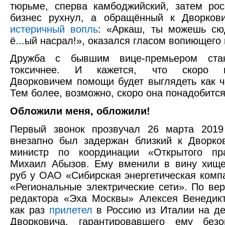
тюрьме, сперва камбоджийский, затем рос
бизнес рухнул, а обращённый к Дворкови
истеричный вопль
: «Аркаш, ты можешь сю
ё...ый насрал!», оказался гласом вопиющего 
Дружба с бывшим вице-премьером стан
токсичнее. И кажется, что скоро п
Дворковичем помощи будет выглядеть как ч
Тем более, возможно, скоро она понадобится
Обложили меня, обложили!
Первый звонок прозвучал 26 марта 2019 
внезапно был задержан близкий к Дворко
министр по координации «Открытого пра
Михаил Абызов. Ему вменили в вину хище
руб у ОАО «Сибирская энергетическая ком
«Региональные электрические сети». По вер
редактора «Эха Москвы» Алексея Венедик
как раз
прилетел
в Россию из Италии на д
Дворковича, гарантировавшего ему безо