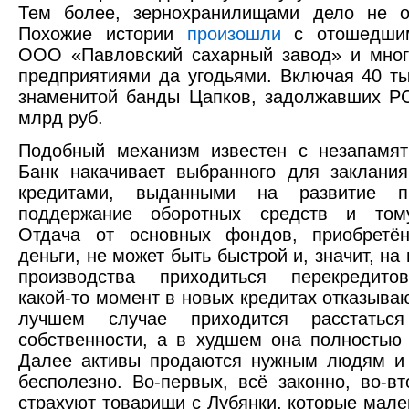
Тем более, зернохранилищами дело не ог
Похожие истории
произошли
с отошедшим
ООО «Павловский сахарный завод» и мног
предприятиями да угодьями. Включая 40 ты
знаменитой банды Цапков, задолжавших Р
млрд руб.
Подобный механизм известен с незапамят
Банк накачивает выбранного для заклани
кредитами, выданными на развитие пр
поддержание оборотных средств и том
Отдача от основных фондов, приобретё
деньги, не может быть быстрой и, значит, н
производства приходиться перекредито
какой-то момент в новых кредитах отказываю
лучшем случае приходится расстатьс
собственности, а в худшем она полностью 
Далее активы продаются нужным людям и 
бесполезно. Во-первых, всё законно, во-вт
страхуют товарищи с Лубянки, которые мале