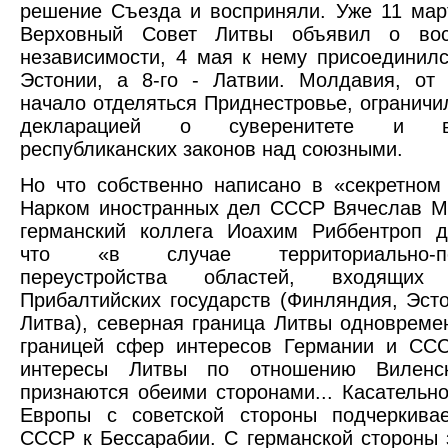
решение Съезда и восприняли. Уже 11 мар
Верховный Совет Литвы объявил о вос
независимости, 4 мая к нему присоединил
Эстонии, а 8-го - Латвии. Молдавия, от
начало отделяться Приднестровье, ограничи
декларацией о суверенитете и ве
республиканских законов над союзными.
Но что собственно написано в «секретном
Нарком иностранных дел СССР Вячеслав М
германский коллега Иоахим Риббентроп д
что «в случае территориально-пол
переустройства областей, входящи
Прибалтийских государств (Финляндия, Эсто
Литва), северная граница Литвы одновреме
границей сфер интересов Германии и ССС
интересы Литвы по отношению Виленск
признаются обеими сторонами... Касательно
Европы с советской стороны подчеркивае
СССР к Бессарабии. С германской стороны 