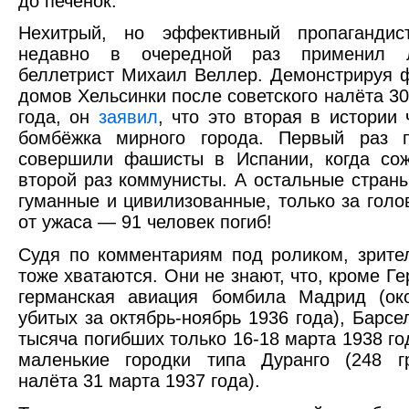
до печёнок.
Нехитрый, но эффективный пропагандис
недавно в очередной раз применил л
беллетрист Михаил Веллер. Демонстрируя 
домов Хельсинки после советского налёта 30
года, он
заявил
, что это вторая в истории 
бомбёжка мирного города. Первый раз п
совершили фашисты в Испании, когда сож
второй раз коммунисты. А остальные страны
гуманные и цивилизованные, только за голо
от ужаса — 91 человек погиб!
Судя по комментариям под роликом, зрите
тоже хватаются. Они не знают, что, кроме Ге
германская авиация бомбила Мадрид (ок
убитых за октябрь-ноябрь 1936 года), Барсе
тысяча погибших только 16-18 марта 1938 го
маленькие городки типа Дуранго (248 г
налёта 31 марта 1937 года).