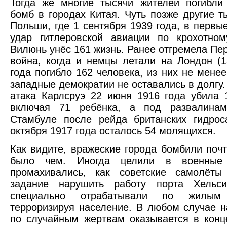
Тогда же многие тысячи жителей погибли
бомб в городах Китая. Чуть позже другие т
Польши, где 1 сентября 1939 года, в первы
удар гитлеровской авиации по крохотном
Вилюнь унёс 161 жизнь. Ранее отгремела Пе
война, когда и немцы летали на Лондон (
года погибло 162 человека, из них не менее
западные демократии не оставались в долгу.
атака Карлсруэ 22 июня 1916 года убила 
включая 71 ребёнка, а под развалина
Стамбуле после рейда британских гидрос
октября 1917 года осталось 54 молящихся.
Как видите, вражеские города бомбили почти
было чем. Иногда целили в военные
промахивались, как советские самолёты
задание нарушить работу порта Хельси
специально отрабатывали по жилым 
терроризируя население. В любом случае 
по случайным жертвам оказывается в конц