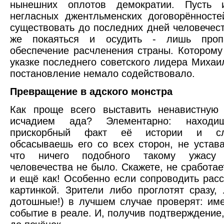
нынешних оплотов демократии. Пусть
негласных джентльменских договорённосте
существовать до последних дней человечес
же покаяться и осудить - лишь пропа
обеспечение расчленения страны. Которому
указке последнего советского лидера Михаи
постановление немало содействовало.
Превращение в адского монстра
Как проще всего выставить ненавистную 
исчадием ада? Элементарно: находиш
прискорбный факт её истории и сла
обсасываешь его со всех сторон, не устава
что ничего подобного такому ужасу
человечества не было. Скажете, не сработае
и ещё как! Особенно если сопроводить расс
картинкой. Зрители либо проглотят сразу,
дотошные!) в лучшем случае проверят: им
событие в реале. И, получив подтверждение,