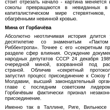
стоит отрезать начало - картина меняется 
соколы превращаются в невиданных в 
капиталистическом мире стервятников
обагрёнными невинной кровью.
Мина от Горбачёва
Абсолютно неотличимая история длится 
десятилетие со знаменитым «Пактом
Риббентропа». Точнее с его «секретным п
разделе сфер влияния. Осуждение докуме
народных депутатов СССР 24 декабря 198
очередной миной, взорванной под рас
страной. Обличив «секретный протоко
запустил процесс присоединение к Союзу 
Молдавии, высший законодательный орга
главе с последним советским лидеро
Горбачёвым фактически признал незако
присоединение.
Именно так в Таллине, Риге, Вильнюсе