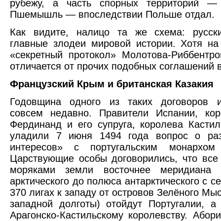
рубежу, а часть спорных территорий —
Пшемышль — впоследствии Польше отдал.
Как видите, налицо та же схема: русск
главные злодеи мировой истории. Хотя н
«секретный протокол» Молотова-Риббентр
отличается от прочих подобных соглашений в
Французский Крым и британская Казакия
Годовщина одного из таких договоров 
совсем недавно. Правители Испании, кор
Фердинанд и его супруга, королева Касти
уладили 7 июня 1494 года вопрос о ра
интересов» с португальским монархом
Царствующие особы договорились, что все
моряками земли восточнее меридиана 
арктического до полюса антарктического с се
370 лигах к западу от островов Зелёного Мыс
западной долготы) отойдут Португалии, 
Арагонско-Кастильскому королевству. Абори