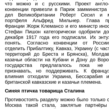
что можно и с русскими. Проект англо-
конвенции привезли в Париж замминистра
дел Великобритании Роберт Сесил и м
портфеля Альфред Мильнер. Глава пра
Франции Жорж Клемансо и его министр ино
Стефан Пишон категорически одобрили до
декабря 1917 года его подписали. Их энт
понять. Согласно конвенции от Росси
отделить Прибалтику, Кавказ, Украину (с ча
территорий до Бреста и Брянска), Молда
казачьи области на Кубани и Дону до Вор
государства предлагалось пока не 
признавать, но поддерживать. К францу
влияния отходили Украина, Бессарабия 
британской кавказские и казачьи племена.
Синяя птичка товарища Сталина
Противостоять разделу можно было только с
Москва такой стала, заклятые партнёры