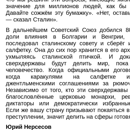
значение для миллионов людей, как бы 
Давайте сожжём эту бумажку». «Нет, оставь
— сказал Сталин».
В дальнейшем Советский Союз добился 80
доли влияния в Болгарии и Венгрии, 
последовал сталинскому совету и сберёг 
салфетку. Она до сих пор хранится в его ар
ухмыляясь сталинской птичкой. И док
сверхдержавы будут делить мир, пока
человечество. Когда официальными догов
когда каракулями на салфетке и
джентльменскими соглашениями за рюмочк
Независимо от того, кто эти сверхдержавы 
благословлённые церковью монархи, ре
диктаторы или демократически избранны
Если же вашу страну призывают покаяться 
преступлении, значит делить на сферы готовя
Юрий Нерсесов