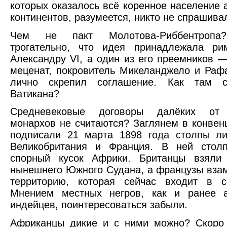
которых оказалось всё коренное население 
континентов, разумеется, никто не спрашива
Чем не пакт Молотова-Риббентропа
трогательно, что идея принадлежала ри
Александру VI, а один из его преемников 
меценат, покровитель Микеланджело и Раф
лично скрепил соглашение. Как там с
Ватикана?
Средневековые договоры далёких от 
монархов не считаются? Заглянем в конвен
подписали 21 марта 1898 года столпы ли
Великобритания и Франция. В ней стол
спорный кусок Африки. Британцы взяли
нынешнего Южного Судана, а французы вза
территорию, которая сейчас входит в с
Мнением местных негров, как и ранее а
индейцев, поинтересоваться забыли.
Африканцы дикие и с ними можно? Скоро 