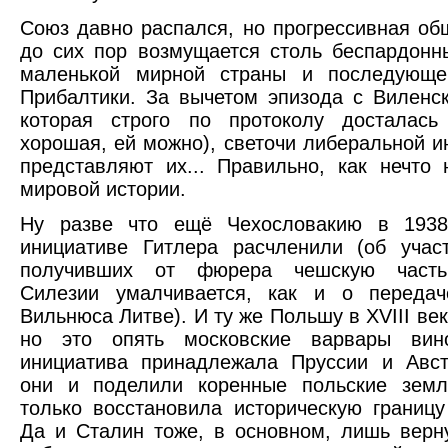
Союз давно распался, но прогрессивная об
до сих пор возмущается столь беспардон
маленькой мирной страны и последующе
Прибалтики. За вычетом эпизода с Виленс
которая строго по протоколу досталась
хорошая, ей можно), светочи либеральной и
представляют их... Правильно, как нечто
мировой истории.
Ну разве что ещё Чехословакию в 1938-
инициативе Гитлера расчленили (об учас
получивших от фюрера чешскую часть
Силезии умалчивается, как и о переда
Вильнюса Литве). И ту же Польшу в XVIII ве
но это опять московские варвары вин
инициатива принадлежала Пруссии и Авст
они и поделили коренные польские земл
только восстановила историческую границу
Да и Сталин тоже, в основном, лишь верн