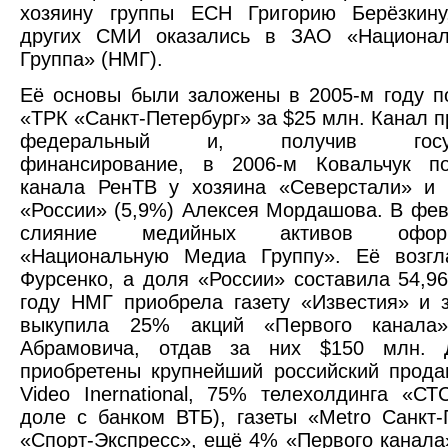
хозяину группы ЕСН Григорию Берёзкину
других СМИ оказались в ЗАО «Национа
Группа» (НМГ).
Её основы были заложены в 2005-м году 
«ТРК «Санкт-Петербург» за $25 млн. Канал п
федеральный и, получив госуда
финансирование, в 2006-м Ковальчук п
канала РенТВ у хозяина «Северстали» и 
«России» (5,9%) Алексея Мордашова. В фев
слияние медийных активов офо
«Национальную Медиа Группу». Её возгл
Фурсенко, а доля «России» составила 54,9
году НМГ приобрела газету «Известия» и 
выкупила 25% акций «Первого канала
Абрамовича, отдав за них $150 млн. 
приобретены крупнейший российский прод
Video Inernational, 75% телехолдинга «С
доле с банком ВТБ), газеты «Metro Санкт-
«Спорт-Экспресс», ещё 4% «Первого канала