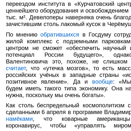
переездом института в «Курчатовский цент
ценнейшего оборудования и освобождением
тыс. м². Девелоперы наверняка очень благо
зачистившим столь лакомый кусок в Черёмуш
По мнению
обратившихся
в Госдуму сотру
жилой комплекс с подземными парковкам
центром не сможет «обеспечить научный 
потенциал России будущего», одна
Валентиновича это, похоже, не слишком 
считает
, что «утечка мозгов», то есть мас
российских учёных в западные страны «и
позитивное явление». Да и
вообще
: «Мы
будем иметь такого типа экономику. Она н
нужна, поскольку мы очень богаты».
Как столь беспредельный космополитизм с
сделанными 6 апреля в программе Владими
намёками
, что коварные американцы
коронавирус, чтобы «управлять миром