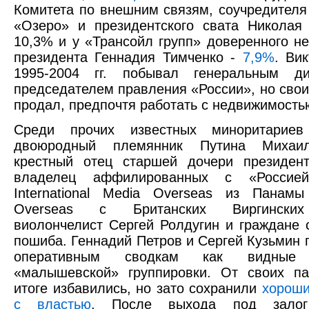
Комитета по внешним связям, соучредителя
«Озеро» и президентского свата Николая
10,3% и у «Трансойл групп» доверенного н
президента Геннадия Тимченко -
7,9%
. Ви
1995-2004 гг. побывал генеральным д
председателем правления «России», но свои
продал, предпочтя работать с недвижимость
Среди прочих известных миноритариев
двоюродный племянник Путина Михаи
крестный отец старшей дочери президент
владелец аффилированных с «Россие
International Media Overseas из Панамы
Overseas с Британских Виргинских
виолончелист Сергей Ролдугин и граждане 
пошиба. Геннадий Петров и Сергей Кузьмин 
оперативным сводкам как видные 
«малышевской» группировки. От своих па
итоге избавились, но зато сохранили
хороши
с властью
. После выхода под зало