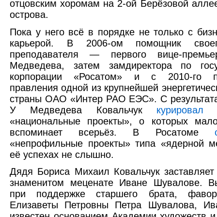
отцовским хоромам на 2-ой Берёзовой аллее,
острова.
Пока у него всё в порядке не только с бизн
карьерой. В 2006-ом помощник свое
преподавателя — первого вице-премье
Медведева, затем замдиректора по госу
корпорации «Росатом» и с 2010-го пр
правления одной из крупнейшей энергетичес
страны ОАО «Интер РАО ЕЭС». С результат
У Медведева Ковальчук
курировал
пр
«национальные проекты», о которых мало
вспоминает всерьёз. В Росатоме
«непрофильные проекты» типа «ядерной м
её успехах не слышно.
Дядя Бориса Михаил Ковальчук заставляет
знаменитом меценате Иване Шувалове. В
при поддержке старшего брата, фавор
Елизаветы Петровны Петра Шувалова, Ив
известен основанием Академии художеств и