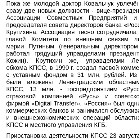
Пока же молодой доктор Ковальчук увлечё
сразу две новых должности - вице-президен
Ассоциации Совместных Предприятий и
председателя совета директоров банка «Рос
Крутихина. Ассоциация тесно сотрудничала
главой Комитета по внешним связям ле
мэрии Путиным (генеральным директором
работал грядущий управделами президен
Кожин). Крутихин же, управделами Лен
обкома КПСС, в 1990 г. создал паевой комме
с уставным фондом в 31 млн. рублей. Из
были вложены Ленинградским областны
КПСС, 13 млн. - госпредприятием «Русс
страховой компанией «Русь» и советско-
фирмой «Digital Transfer». «Россия» был од
коммерческих банков и занимался обслужив
и внешнеэкономических операций областн
КПСС и местного управления КГБ.
Приостановка деятельности КПСС 23 августа