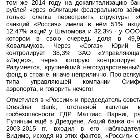
том же 2014 году на докапитализацию ба
рублей через облигации федерального зай
только слегка перестроить структуры «
санкций «Россия» имела в нём 51% акци
12,47% акций у Шеломова и 32,3% - у ООО
котором в свою очередь доля в 49,
Ковальчуков. Через «Согаз» Юрий Ва
контролирует 38,3% ЗАО «Управляюща
«Лидер», через которую контролирует
Разумеется, крупнейший негосударственны
фонд в стране, иначе неприлично. Про всяку
типа управляющей компании Симфер
аэропорта, и говорить нечего!
Отметился в «России» и председатель совет
Dresdner Bank, отставной капитан ми
госбезопасности ГДР Маттиас Варниг, р
Путиным ещё в Дрездене. Акций банка он н
2003-2015 гг. входил в его наблюдател
Видимо, исходя из этих фактов, «Россия» с