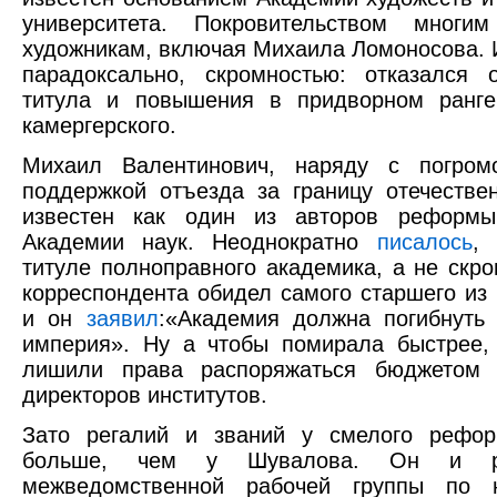
университета. Покровительством мног
художникам, включая Михаила Ломоносова. И
парадоксально, скромностью: отказался 
титула и повышения в придворном ранге
камергерского.
Михаил Валентинович, наряду с погро
поддержкой отъезда за границу отечестве
известен как один из авторов реформы
Академии наук. Неоднократно
писалось
, 
титуле полноправного академика, а не скро
корреспондента обидел самого старшего из 
и он
заявил
:«Академия должна погибнуть
империя». Ну а чтобы помирала быстрее,
лишили права распоряжаться бюджетом 
директоров институтов.
Зато регалий и званий у смелого рефор
больше, чем у Шувалова. Он и ру
межведомственной рабочей группы по 