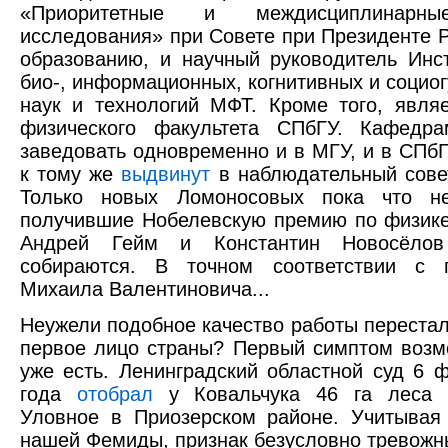
«Приоритетные и междисциплинарн
исследования» при Совете при Президенте Р
образованию, и научный руководитель Инст
био-, информационных, когнитивных и социо
наук и технологий МФТ. Кроме того, явля
физического факультета СПбГУ. Кафедра
заведовать одновременно и в МГУ, и в СПбГ
к тому же
выдвинут
в наблюдательный сове
Только новых Ломоносовых пока что н
получившие Нобелевскую премию по физике
Андрей Гейм и Константин Новосёло
собираются. В точном соответствии с 
Михаила Валентиновича...
Неужели подобное качество работы перестал
первое лицо страны? Первый симптом воз
уже есть. Ленинградский областной суд 6 
года
отобрал
у Ковальчука 46 га леса 
Уловное в Приозерском районе. Учитывая
нашей Фемиды, признак безусловно тревожн