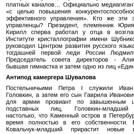
платных каналов… Официально медиагига
«с целью повышения конкурентоспособно
эффективного управления». Кто же эти 
управленцы? Президент, племянник Юрия
Кирилл сперва работал у отца в возгл
Институте кристаллографии имени Шубник
руководил Центром развития русского язык
тогдашней первой леди России Людмил
Председатель совета директоров - Али
бывшая гимнастка и затем одно из лиц «Еди
Антипод камергера Шувалова
Постельничьими Петра I служили Иван
Головкин, а затем его сын Гаврила Иванови
для армии провиант по завышенным ц
подставных лиц, Головкин-младший 
настолько, что Каменный остров в Петербу
время полностью в его собственности. 
Ковальчук-младший прирастит новые 