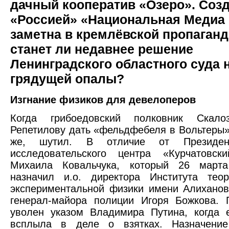
дачный кооператив «Озеро». Соз
«Россией» «Национальная Медиа 
заметна в кремлёвской пропаганд
станет ли недавнее решение
Ленинградского областного суда 
грядущей опалы?
Изгнание физиков для девелоперов
Когда грибоедовский полковник Скало
Репетилову дать «фельдфебеля в Вольтеры»,
же, шутил. В отличие от Президен
исследовательского центра «Курчатовски
Михаила Ковальчука, который 26 март
назначил и.о. директора Института теор
экспериментальной физики имени Алиханов
генерал-майора полиции Игоря Божкова. 
уволен указом Владимира Путина, когда
всплыла в деле о взятках. Назначени