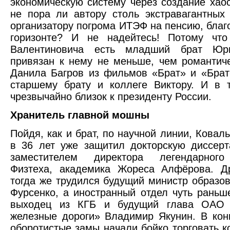
экономическую систему через создание хао
не пора ли автору столь экстравагантных
организатору погрома ИТЭФ на пенсию, благо
горизонте? И не надейтесь! Потому чт
Валентиновича есть младший брат Юри
привязан к нему не меньше, чем романтич
Данила Багров из фильмов «Брат» и «Брат
старшему брату и коллеге Виктору. И в 
чрезвычайно близок к президенту России.
Хранитель главной мошны
Пойдя, как и брат, по научной линии, Ковал
в 36 лет уже защитил докторскую диссер
заместителем директора легендарного
Физтеха, академика Жореса Алфёрова. Д
тогда же трудился будущий министр образо
Фурсенко, а иностранный отдел чуть раньш
выходец из КГБ и будущий глава ОАО 
железные дороги» Владимир Якунин. В кон
оборотистые замы начали бойко торговать 