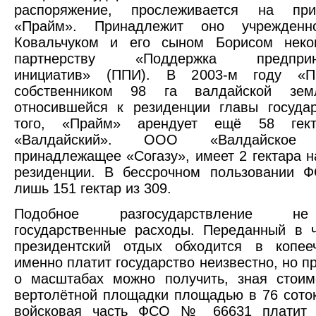
распоряжение, прослеживается на п
«Прайм». Принадлежит оно учрежден
Ковальчуком и его сыном Борисом неко
партнерству «Поддержка предприни
инициатив» (ППИ). В 2003-м году «П
собственником 98 га валдайской земл
относившейся к резиденции главы госуда
того, «Прайм» арендует ещё 58 гект
«Валдайский». ООО «Валдайское п
принадлежащее «Согазу», имеет 2 гектара н
резиденции. В бессрочном пользовании Ф
лишь 151 гектар из 309.
Подобное разгосударствление н
государственные расходы. Переданный в 
президентский отдых обходится в копееч
именно платит государство неизвестно, но п
о масштабах можно получить, зная стоим
вертолётной площадки площадью в 76 соток
войсковая часть ФСО № 66631 платит 