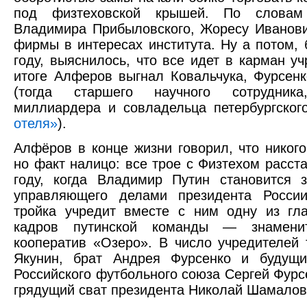
под физтеховской крышей. По словам 
Владимира Прибыловского, Жоресу Иванови
фирмы в интересах института. Ну а потом, 
году, выяснилось, что все идет в карман уч
итоге Алферов выгнал Ковальчука, Фурсен
(тогда старшего научного сотрудни
миллиардера и совладельца петербургско
отеля»
).
Алфёров в конце жизни говорил, что никого
но факт налицо: все трое с Физтехом расста
году, когда Владимир Путин становится 
управляющего делами президента России
тройка учредит вместе с ним одну из гл
кадров путинской команды — знамени
кооператив «Озеро». В число учредителей
Якунин, брат Андрея Фурсенко и будущи
Российского футбольного союза Сергей Фурсе
грядущий сват президента Николай Шамалов