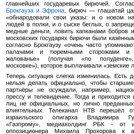
главнейших государевых бирючей. Согл
Брокгауза и Эфрона
, бирюч — глашатай ца
«обнародовали свои указы: и о новом на
людей в полки, и о сыске беглых, о запрещ
медные деньги, ловить капканами бобров 
московских государях бирючи были казённы
согласно Брокгаузу «очень часто упоминаю
палачами и тюремными сторожами и 
жалованье» (получая «по полуденге
московке»), которое выплачивали «земские 
Теперь ситуация слегка изменилась. Есть д
нельзя делать официально, чтобы старши
партнёры не осуждали, например, национ
прессу и телевидение. Тогда и приходится 
лиц не официальных, но лично преданных
влиятельных. Телеканал НТВ перешёл от
израильского олигарха Владимира Гу
«Газпрому», медиахолдинг РБК - от и
оппозиционера Михаила Прохорова к а