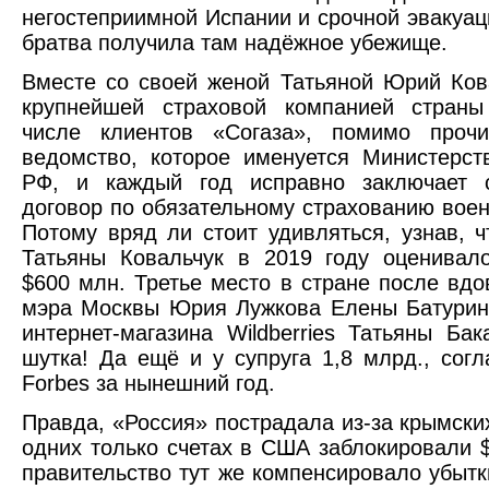
негостеприимной Испании и срочной эвакуац
братва получила там надёжное убежище.
Вместе со своей женой Татьяной Юрий Ков
крупнейшей страховой компанией страны
числе клиентов «Согаза», помимо прочи
ведомство, которое именуется Министерс
РФ, и каждый год исправно заключает 
договор по обязательному страхованию вое
Потому вряд ли стоит удивляться, узнав, ч
Татьяны Ковальчук в 2019 году оценивал
$600 млн. Третье место в стране после вдо
мэра Москвы Юрия Лужкова Елены Батурин
интернет-магазина Wildberries Татьяны Ба
шутка! Да ещё и у супруга 1,8 млрд., сог
Forbes за нынешний год.
Правда, «Россия» пострадала из-за крымских
одних только счетах в США заблокировали $
правительство тут же компенсировало убытк