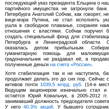
последующий указ президента Ельцина о на
партийного имущества не затронули банк
Петербурга Анатолий Собчак, как говорят, н
вице-мэра Путина, не стал исполнять ук
ушла в свободное плаванье, сохраняя на
отношения с властями. Собчак поручил б
создать специальный фонд для стабилизац
Петербурга и Ленинградской области. С
оказалась делом прибыльным. Собира
гуманитарную помощь для малоимущих
градоначальник не раздавал её, а продав
полученные деньги
на счета «России»
.
Хотя стабилизация так и не наступила, ба
продолжает делать это до сих пор. Сейчас с
активов почти
1039,5 млрд. руб.
(14-е мест
Ведущим акционером изначально стал и
остаётся Юрий Ковальчук, в 2005-2012 гг
занимавший должность председателя совета
У него
40,3% акций
. У бывшего сотрудник