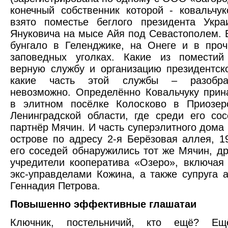
конечный собственник которой - ковальчу
взято поместье беглого президента Укра
Януковича на мысе Айя под Севастополем.
бунгало в Геленджике, на Онеге и в проч
заповедных уголках. Какие из поместий
верную службу и организацию президентско
какие часть этой службы – разобра
невозможно. Определённо Ковальчуку при
в элитном посёлке Колосково в Приозер
Ленинградской области, где среди его со
партнёр Мячин. И часть суперэлитного дома
острове по адресу 2-я Берёзовая аллея, 1
его соседей обнаружились тот же Мячин, д
учредители кооператива «Озеро», включа
экс-управделами Кожина, а также супруга а
Геннадия Петрова.
Повышенно эффективные глашатаи
Ключник, постельничий, кто ещё? Е