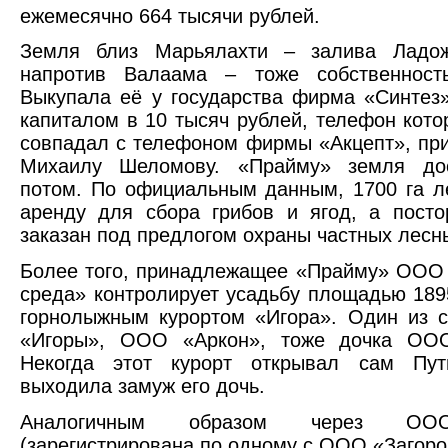
ежемесячно 664 тысячи рублей.
Земля близ Марьялахти – залива Ладож
напротив Валаама – тоже собственност
Выкупала её у государства фирма «Синтез
капиталом в 10 тысяч рублей, телефон кото
совпадал с телефоном фирмы «Акцепт», п
Михаилу Шеломову. «Прайму» земля до
потом. По официальным данным, 1700 га л
аренду для сбора грибов и ягод, а пост
заказан под предлогом охраны частных лесн
Более того, принадлежащее «Прайму» ООО
среда» контролирует усадьбу площадью 189
горнолыжным курортом «Игора». Один из 
«Игоры», ООО «Аркон», тоже дочка ОО
Некогда этот курорт открывал сам Пу
выходила замуж его дочь.
Аналогичным образом через ОО
(зарегистрирована по одному с ООО «Загоро