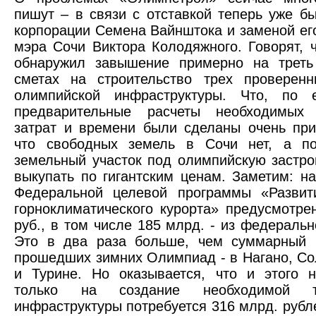
пишут – в связи с отставкой теперь уже б
корпорации Семена Вайнштока и заменой ег
мэра Сочи Виктора Колодяжного. Говорят, 
обнаружил завышение примерно на треть
сметах на строительство трех проверенн
олимпийской инфраструктуры. Что, по 
предварительные расчеты необходимых
затрат и времени были сделаны очень при
что свободных земель в Сочи нет, а п
земельный участок под олимпийскую застро
выкупать по гигантским ценам. Заметим: н
Федеральной целевой программы «Развит
горноклиматического курорта» предусмотре
руб., в том числе 185 млрд. - из федеральн
Это в два раза больше, чем суммарный 
прошедших зимних Олимпиад - в Нагано, Со
и Турине. Но оказывается, что и этого н
только на создание необходимой тр
инфраструктуры потребуется 316 млрд. рубле