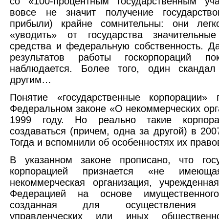
со «100-процентным государственным уча
вовсе не значит получение государст
прибыли) крайне сомнительны: они легк
«уводить» от государства значительны
средства и федеральную собственность. Д
результатов работы госкорпораций п
наблюдается. Более того, один скандал
другим…
Понятие «государственные корпорации» 
Федеральном законе «О некоммерческих орг
1999 году. Но реально такие корпора
создаваться (причем, одна за другой) в 200
Тогда и вспомнили об особенностях их правов
В указанном законе прописано, что госу
корпорацией признается «не имеюща
некоммерческая организация, учрежденна
Федерацией на основе имущественног
созданная для осуществления со
управленческих или иных общественн