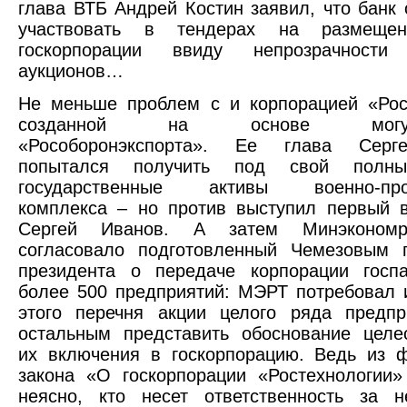
глава ВТБ Андрей Костин заявил, что банк 
участвовать в тендерах на размещен
госкорпорации ввиду непрозрачности 
аукционов…
Не меньше проблем с и корпорацией «Рос
созданной на основе могущес
«Рособоронэкспорта». Ее глава Серг
попытался получить под свой полны
государственные активы военно-про
комплекса – но против выступил первый 
Сергей Иванов. А затем Минэкономр
согласовало подготовленный Чемезовым п
президента о передаче корпорации госпа
более 500 предприятий: МЭРТ потребовал 
этого перечня акции целого ряда предпр
остальным представить обоснование целе
их включения в госкорпорацию. Ведь из 
закона «О госкорпорации «Ростехнологии
неясно, кто несет ответственность за н