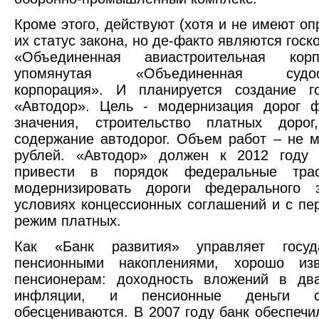
Кроме этого, действуют (хотя и не имеют о
их статус закона, но де-факто являются гос
«Объединенная авиастроительная кор
упомянутая «Объединенная судост
корпорация». И планируется создание го
«Автодор». Цель - модернизация дорог ф
значения, строительство платных доро
содержание автодорог. Объем работ – не м
рублей. «Автодор» должен к 2012 году 
привести в порядок федеральные трас
модернизировать дороги федерального 
условиях концессионных соглашений и с пе
режим платных.
Как «Банк развития» управляет госуд
пенсионными накоплениями, хорошо из
пенсионерам: доходность вложений в дв
инфляции, и пенсионные деньги ст
обесцениваются. В 2007 году банк обеспечи