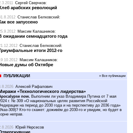
2.3.2011
Сергей Сверчков
:
Хлеб арабских революций
31.8.2012
Станислав Белковский
:
Как все запуссено
25.9.2012
Максим Калашников
:
В ожидании семнадцатого года
21.12.2012
Станислав Белковский
:
Триумфальные итоги 2012-го
19.10.2012
Максим Калашников
:
Новые думы об Октябре
ПУБЛИКАЦИИ
» Все публикации
4.8.2026
Алексей Рафалович
Миражи «Технологического лидерства»
Apocalypse now.
Выполним ли указ Владимира Путина от 7 мая
2024 г. № 309 «О национальных целях развития Российской
Федерации на период до 2030 года и на перспективу до 2036 года»
(Указ-309)? Кто-то скажет: доживём до 2030-го и увидим, но будет в
корне неправ.
2.8.2026
Юрий Нерсесов
Отвергнувшие