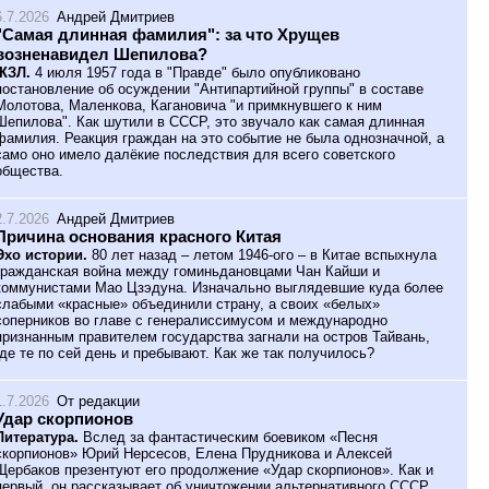
6.7.2026
Андрей Дмитриев
"Самая длинная фамилия": за что Хрущев
возненавидел Шепилова?
ЖЗЛ.
4 июля 1957 года в "Правде" было опубликовано
постановление об осуждении "Антипартийной группы" в составе
Молотова, Маленкова, Кагановича "и примкнувшего к ним
Шепилова". Как шутили в СССР, это звучало как самая длинная
фамилия. Реакция граждан на это событие не была однозначной, а
само оно имело далёкие последствия для всего советского
общества.
2.7.2026
Андрей Дмитриев
Причина основания красного Китая
Эхо истории.
80 лет назад – летом 1946-ого – в Китае вспыхнула
гражданская война между гоминьдановцами Чан Кайши и
коммунистами Мао Цзэдуна. Изначально выглядевшие куда более
слабыми «красные» объединили страну, а своих «белых»
соперников во главе с генералиссимусом и международно
признанным правителем государства загнали на остров Тайвань,
где те по сей день и пребывают. Как же так получилось?
1.7.2026
От редакции
Удар скорпионов
Литература.
Вслед за фантастическим боевиком «Песня
скорпионов» Юрий Нерсесов, Елена Прудникова и Алексей
Щербаков презентуют его продолжение «Удар скорпионов». Как и
первый, он рассказывает об уничтожении альтернативного СССР