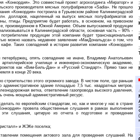
ия «Конкордия». Это совместный проект агрохолдинга «Мираторг» и
льского производителя мясных полуфабрикатов «Sadia». Не прошло
мпания «Конкордия» построила в Гурьевском районе Калининградской
млн. долларов, нацеленный на выпуск мясных полуфабрикатов из
ны, птицы. Предприятие будет работать, в основном, на привозном
ясе, произведенном в Южной Америке. Объем выпускаемой продукции
реализовываться в Калининградской области, основная часть – 90% -
потребителем продукции этой компании будет транснациональная
стью можно назвать недавнее заявление «МакДональдса» о том, что
 кафе. Таких совпадений в истории развития компании «Конкордия»
 петербуржец, опять совпадение не иначе, Владимир Анатольевич
е артиллерийское училище и инженерно-экономическую академию,
роектов как «Вим-Биль-Дан» и «Русский Стандарт». Прямо таки не
емля в конце 20 века.
о строительство этого огромного завода. В чистом поле, где раньше
но административное здание площадью 7,5 тыс. квадратных метров,
лезнодорожная ветка, ответвление газопровода высокого давления,
еть очень мощный административный ресурс.
делать по европейским стандартам, но, как и многое у нас в стране
«Конкордия» провела общественные слушания в рамках выполнения
 эти слушания, цитирую из отчета о подготовке и проведении
Кристалл» и ЖЭКе поселка;
ставлении помещения актового зала для проведения слушаний. На