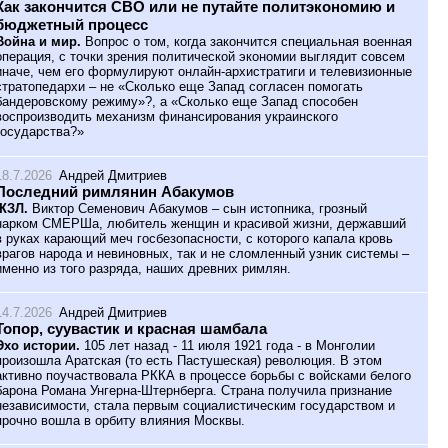
Как закончится СВО или не путайте политэкономию и
бюджетный процесс
Война и мир.
Вопрос о том, когда закончится специальная военная
операция, с точки зрения политической экономии выглядит совсем
иначе, чем его формулируют онлайн-архистратиги и телевизионные
стратопедархи – не «Сколько еще Запад согласен помогать
бандеровскому режиму»?, а «Сколько еще Запад способен
воспроизводить механизм финансирования украинского
государства?»
18.7.2026
Андрей Дмитриев
Последний римлянин Абакумов
ЖЗЛ.
Виктор Семенович Абакумов – сын истопника, грозный
нарком СМЕРШа, любитель женщин и красивой жизни, державший
в руках карающий меч госбезопасности, с которого капала кровь
врагов народа и невиновных, так и не сломленный узник системы –
именно из того разряда, наших древних римлян.
14.7.2026
Андрей Дмитриев
Топор, суувастик и красная шамбала
Эхо истории.
105 лет назад - 11 июля 1921 года - в Монголии
произошла Аратская (то есть Пастушеская) революция. В этом
активно поучаствовала РККА в процессе борьбы с войсками белого
барона Романа Унгерна-Штернберга. Страна получила признание
независимости, стала первым социалистическим государством и
прочно вошла в орбиту влияния Москвы.