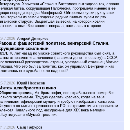
Литература.
Харчевня «Сержант Ватерлоо» выглядела так, словно
великая битва, сокрушившая Наполеона, прогремела именно в её
дворе посреди городка Монфермей. Обгорелые куски рухнувших
стен торчали из земли подобно редким гнилым зубам во рту
гигантской старухи. Выцветшая вывеска, на которой хозяин
выносил с поля боя своего генерала, валялась в стороне.
29.7.2026
Андрей Дмитриев
Ракоши: фашистский политзек, венгерский Сталин,
хрущевский ссыльный
ЖЗЛ.
70 лет назад по указке советского руководства был снят, а
затем отправлен «на лечение» (на самом деле - в ссылку) в СССР,
послевоенный руководитель страны, убежденный сталинец Матиас
Ракоши. Что это был за политик, как он управлял Венгрией и как
сложилась его судьба после падения?
25.7.2026
Юрий Нерсесов
Мятеж декабристов в кино
Общество зрелищ.
Актёрам пофиг, все отрабатывают номер без
всякого энтузиазма. Трудно сделать красиво, когда на тебя
напяливают офицерский мундир и требуют изображать хипстера,
бегущего на митинг признанного в РФ экстремистом и террористом
Алексея Навального под несуразные для XIX века мелодии
«Наутилуса» и «Мумий Тролля».
24.7.2026
Саид Гафуров