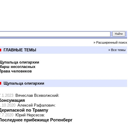
» Расширенный поиск
ГЛАВНЫЕ ТЕМЫ
» Все темы
Щупальца олигархии
Марш несогласных
Права человеков
Щупальца олигархии
7.1.2023
Вячеслав Всеволжский
:
Консумация
1.10.2020
Алексей Рафалович
:
Дерипаской по Трампу
7.7.2020
Юрий Нерсесов
:
Последнее прибежище Ротенберг