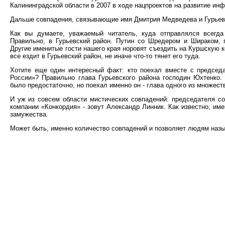
Калининградской области в 2007 в ходе нацпроектов на развитие инф
Дальше совпадения, связывающие имя Дмитрия Медведева и Гурьевс
Как вы думаете, уважаемый читатель, куда отправлялся всегд
Правильно, в Гурьевский район. Путин со Шредером и Шираком, 
Другие именитые гости нашего края норовят съездить на Куршскую 
все ездит в Гурьевский район, не иначе что-то тянет его туда.
Хотите еще один интересный факт: кто поехал вместе с председ
России»? Правильно глава Гурьевского района господин Юхтенко
было предостаточно, но поехал именно он - глава одного из множес
И уж из совсем области мистических совпадений: председателя со
компании «Конкордия» - зовут Александр Линник. Как известно, 
замужества.
Может быть, именно количество совпадений и позволяет людям наз