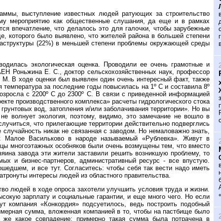
граммы, выступление известных людей ратующих за строительство
ному мероприятию как общественные слушания, да еще и в рамках
тся впечатление, что делалось это для галочки, чтобы зарубежные
де, которого было выявлено, что жителей района в большей степени
раструктуры (22%) в меньшей степени проблемы окружающей среды
водилась экологическая оценка. Проводили ее очень грамотные и
АЕН Роньжина Е. С., доктор сельскохозяйственных наук, профессор
. М. В ходе оценки был выявлен один очень интересный факт, также
температура за последние годы повысилась на 1º С и составила 8º
озросла с 2200º С до 2300º С. В связи с приведенной информацией
кте производственного комплекса» расчеты гидрологического стока
 грунтовых вод, затопления и/или заболачивания территории». Но вы
не волнует экология, поэтому, видимо, это замечание не вошло в
случиться, что прилегающие территории действительно подверглись
 случайность никак не связанная с заводом. Но немаловажно знать,
ок Малое Васильково в народе называемый «Рублевка». Живут в
цы многоэтажных особняков были очень возмущены тем, что вместо
зяина завода эти жители заставили решить возникшую проблему, то
мых и бизнес-партнеров, административный ресурс - все впустую.
шедшем, и все тут. Согласитесь: чтобы себя так вести надо иметь
затронуты интересы людей из областного правительства.
во людей в ходе опроса захотели улучшить условия труда и жизни.
сокую зарплату и социальные гарантии, и еще много чего. Но если
ут компания «Конкордия» подсуетилось, ведь построить подобный
имерная сумма, вложенная компанией в то, чтобы на пастбище было
т же какое совпадение: примерно такая сумма была потрачена в