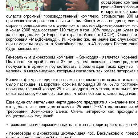
образовано компан
крупнейшего брази
и пару лет как ко
области огромный производственный комплекс, стоимостью 300 
привозного замороженного сырья - филейного мяса говядины, свини
сырье - предварительно отделенном от костей сбрикетированном м
к концу 2008 года составит 110 тыс./т в год. 10% продукции будет 
за ее пределами (в Европе и странах бывшего СССР). Основным 
корпорация «МакДональдс». И, конечно же, не иначе как случайно
они намерены открыть в ближайшие годы в 40 городах России свои
будет множество.
Генеральным директором компании «Конкордия» является коренной
Полторак. Который в свои 37 лет, успел окончить Ленинградско
послужить в армии и поучаствовать в реализации таких крупных п
человек, а мегаменеджер, которыми оказалась так богата питерская з
Конечно, фигура гендиректора важна, но немаловажно знать и как шл
было пастбище, за короткий срок на площади 30 га, было построе
производственный корпус 25 тыс. квадратных метров, отдельная же
очистные сооружения согласитесь, чтобы построить такое, надо им
Еще одна отличительная черта данного предприятия - желание все с
это делается скорее для показухи. 25 июня 2007 года компания 
требований Всемирного Банка. Очень интересно как проходили
общественных слушаний:
«- размещение информационных плакатов на территории магазина «
- переговоры с директором школы-лицея пос. Васильково о предо
ремонт зала выделено 38 тыс. руб.»