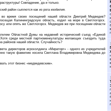
раструктуры! Совпадение, да и только.
кий район сыплются как из рога изобилия.
а во время своих посещений нашей области Дмитрий Медведев?
посещая Калининградскую область, ездил на море в Светлогорск.
косу или опять же Светлогорск. Медведев же при посещении области
ателем Областной Думы на недавний исторический съезд «Единой
. Хотя среди местной партноменкулатуры желающих съездить туда
тва районов нашей области. Случайность?
вета директоров агрохолдинга «Мираторг» - одного из учредителей
именно такую фамилию носила Светлана Владимировна Медведева до
ыва
ть этот бизнес «медведевским».