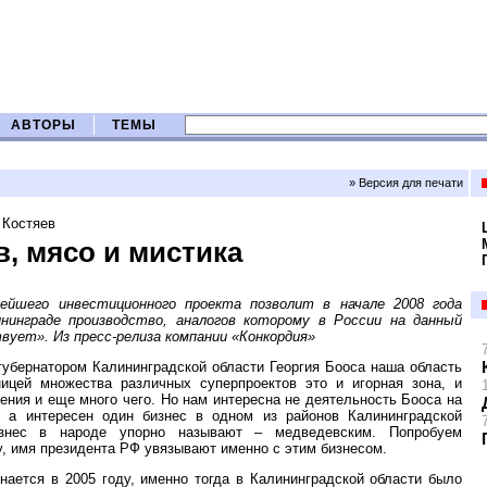
АВТОРЫ
ТЕМЫ
» Версия для печати
 Костяев
, мясо и мистика
нейшего инвестиционного проекта позволит в начале 2008 года
нинграде производство, аналогов которому в России на данный
ует». Из пресс-релиза компании «Конкордия»
губернатором Калининградской области Георгия Бооса наша область
ницей множества различных суперпроектов это и игорная зона, и
ения и еще много чего. Но нам интересна не деятельность Бооса на
а, а интересен один бизнес в одном из районов Калининградской
изнес в народе упорно называют – медведевским. Попробуем
у, имя президента РФ увязывают именно с этим бизнесом.
нается в 2005 году, именно тогда в Калининградской области было