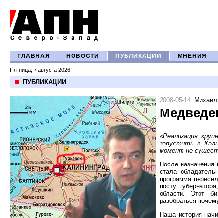
ГЛАВНАЯ
НОВОСТИ
ПУБЛИКАЦИИ
МНЕНИЯ
Пятница, 7 августа 2026
ПУБЛИКАЦИИ
2008-05-14
Михаил
Медведев
«Реализация круп
запустить в Кали
момент не существ
После назначения 
стала обладатель
программа пересел
посту губернатор
области. Этот б
разобраться почем
Наша история начи