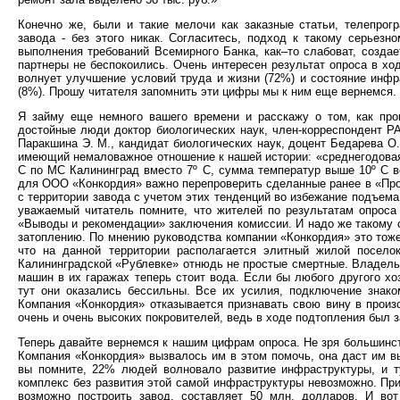
Конечно же, были и такие мелочи как заказные статьи, телепро
завода - без этого никак. Согласитесь, подход к такому серьез
выполнения требований Всемирного Банка, как–то слабоват, создае
партнеры не беспокоились. Очень интересен результат опроса в хо
волнует улучшение условий труда и жизни (72%) и состояние инф
(8%). Прошу читателя запомнить эти цифры мы к ним еще вернемся.
Я займу еще немного вашего времени и расскажу о том, как про
достойные люди доктор биологических наук, член-корреспондент Р
Паракшина Э. М., кандидат биологических наук, доцент Бедарева О
имеющий немаловажное отношение к нашей истории: «среднегодовая 
С по МС Калининград вместо 7º С, сумма температур выше 10º С в
для ООО «Конкордия» важно перепроверить сделанные ранее в «Прое
с территории завода с учетом этих тенденций во избежание подъема
уважаемый читатель помните, что жителей по результатам опроса 
«Выводы и рекомендации» заключения комиссии. И надо же такому 
затоплению. По мнению руководства компании «Конкордия» это тоже
что на данной территории располагается элитный жилой посел
Калининградской «Рублевке» отнюдь не простые смертные. Владель
машин в их гаражах теперь стоит вода. Если бы любого другого хо
тут они оказались бессильны. Все их усилия, подключение знако
Компания «Конкордия» отказывается признавать свою вину в произо
очень и очень высоких покровителей, ведь в ходе подтопления был 
Теперь давайте вернемся к нашим цифрам опроса. Не зря большинст
Компания «Конкордия» вызвалось им в этом помочь, она даст им вы
вы помните, 22% людей волновало развитие инфраструктуры, и т
комплекс без развития этой самой инфраструктуры невозможно. Пр
возможно построить завод, составляет 50 млн. долларов. И во