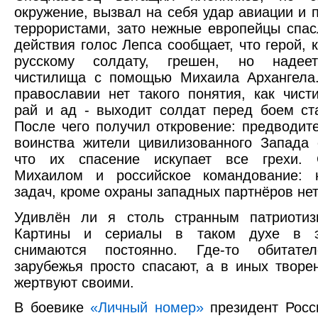
окружение, вызвал на себя удар авиации и п
террористами, зато нежные европейцы спас
действия голос Лепса сообщает, что герой, 
русскому солдату, грешен, но надеет
чистилища с помощью Михаила Архангела.
православии нет такого понятия, как чист
рай и ад - выходит солдат перед боем ст
После чего получил откровение: предводит
воинства жители цивилизованного Запада 
что их спасение искупает все грехи.
Михаилом и российское командование: 
задач, кроме охраны западных партнёров нет
Удивлён ли я столь странным патриотиз
Картины и сериалы в таком духе в э
снимаются постоянно. Где-то обитате
зарубежья просто спасают, а в иных творе
жертвуют своими.
В боевике
«Личный номер»
президент Росси