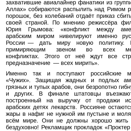
захватившие авиалайнер фанатики из групп
Аллах» собираются распылить над Римом 
порошок, без колебаний отдаёт приказ сбит
своей страной. По мнению режиссёра фи
Юрия Грымова: «конфликт между аме
арабским миром нивелируют именно рус
России — дать миру новую политику. 
примиряющим звеном во всех меж
конфликтах. Этого от неё ждут все ст
предназначение — всех мирить».
Именно так и поступают российские м
«Чужих». Защищая жадных и подлых ам
грязных и тупых арабов, они безропотно гибну
и других. В финале штатовцы въезжаю
построенный на выручку от продажи и
арабских детях лекарств. Россияне остаютс
жары в нафиг не нужной им пустыне и моля
всём мире. Они не должны хорошо жить 
бездуховно! Рекламщик прокладок «Проктер