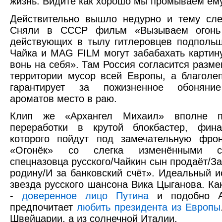
жизнь. Видите как хорошо мы промываем ему
Действительно вышло недурно и тему сле
Сняли в СССР фильм «Вызываем огонь
действующих в тылу гитлеровцев подполь
Чайка и MAG FILM могут забабахать карти
вонь на себя». Там Россия согласится разме
территории мусор всей Европы, а благол
гарантирует за пожизненное обоняние
ароматов место в раю.
Клип же «Архангел Михаил» вполне п
переработки в крутой блокбастер, фин
которого пойдут под замечательную фро
«Огонёк» со слегка изменёнными с
спецназовца русского/Чайкин сын продаёт/З
родину/И за банковский счёт». Идеальный 
звезда русского шансона Вика Цыганова. Как
-
доверенное лицо Путина
и подобно А
предпочитает
любить президента из Европы
Швейцарии, а из солнечной Италии.