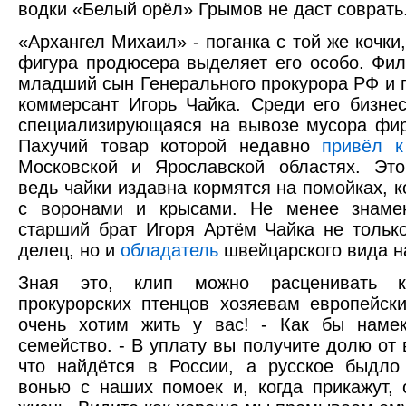
водки «Белый орёл» Грымов не даст соврать
«Архангел Михаил» - поганка с той же кочки
фигура продюсера выделяет его особо. Фи
младший сын Генерального прокурора РФ и
коммерсант Игорь Чайка. Среди его бизн
специализирующаяся на вывозе мусора фи
Пахучий товар которой недавно
привёл к
Московской и Ярославской областях. Это
ведь чайки издавна кормятся на помойках, к
с воронами и крысами. Не менее знамен
старший брат Игоря Артём Чайка не тольк
делец, но и
обладатель
швейцарского вида н
Зная это, клип можно расценивать к
прокурорских птенцов хозяевам европейск
очень хотим жить у вас! - Как бы намек
семейство. - В уплату вы получите долю от 
что найдётся в России, а русское быдло
вонью с наших помоек и, когда прикажут, 