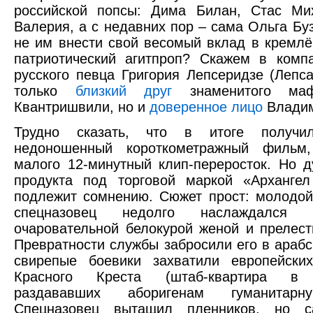
российской попсы: Дима Билан, Стас Мих
Валерия, а с недавних пор – сама Ольга Буз
не им внести свой весомый вклад в кремлё
патриотический агитпроп? Скажем в комп
русского певца Григория Лепсеридзе (Лепса
только
близкий друг
знаменитого маф
Квантришвили, но и
доверенное лицо
Владим
Трудно сказать, что в итоге получи
недоношенный короткометражный фильм
малого 12-минутный клип-переросток. Но д
продукта под торговой маркой «Арханге
подлежит сомнению. Сюжет прост: молодо
спецназовец недолго наслаждался 
очаровательной белокурой женой и прелест
Превратности службы забросили его в арабск
свирепые боевики захватили европейских
Красного Креста (штаб-квартира в 
раздававших аборигенам гуманитар
Спецназовец вытащил пленников, но 