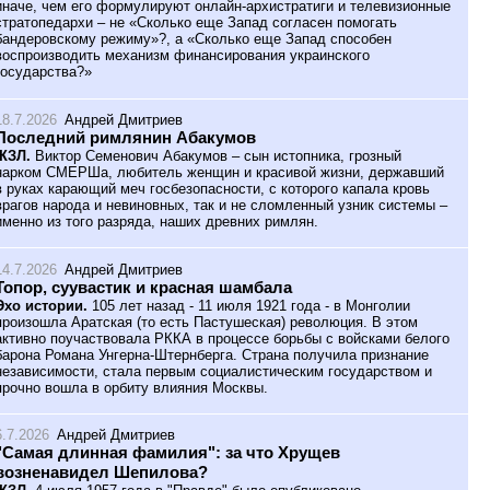
иначе, чем его формулируют онлайн-архистратиги и телевизионные
стратопедархи – не «Сколько еще Запад согласен помогать
бандеровскому режиму»?, а «Сколько еще Запад способен
воспроизводить механизм финансирования украинского
государства?»
18.7.2026
Андрей Дмитриев
Последний римлянин Абакумов
ЖЗЛ.
Виктор Семенович Абакумов – сын истопника, грозный
нарком СМЕРШа, любитель женщин и красивой жизни, державший
в руках карающий меч госбезопасности, с которого капала кровь
врагов народа и невиновных, так и не сломленный узник системы –
именно из того разряда, наших древних римлян.
14.7.2026
Андрей Дмитриев
Топор, суувастик и красная шамбала
Эхо истории.
105 лет назад - 11 июля 1921 года - в Монголии
произошла Аратская (то есть Пастушеская) революция. В этом
активно поучаствовала РККА в процессе борьбы с войсками белого
барона Романа Унгерна-Штернберга. Страна получила признание
независимости, стала первым социалистическим государством и
прочно вошла в орбиту влияния Москвы.
6.7.2026
Андрей Дмитриев
"Самая длинная фамилия": за что Хрущев
возненавидел Шепилова?