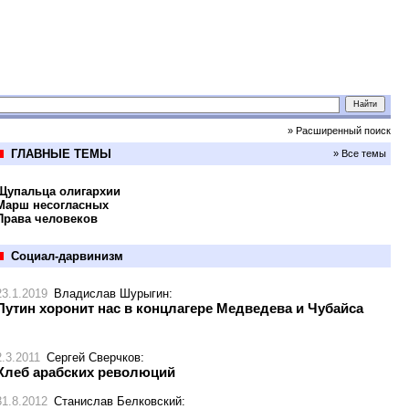
» Расширенный поиск
ГЛАВНЫЕ ТЕМЫ
» Все темы
Щупальца олигархии
Марш несогласных
Права человеков
Социал-дарвинизм
23.1.2019
Владислав Шурыгин
:
Путин хоронит нас в концлагере Медведева и Чубайса
2.3.2011
Сергей Сверчков
:
Хлеб арабских революций
31.8.2012
Станислав Белковский
: