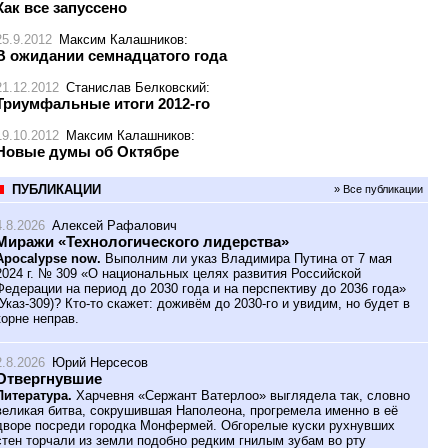
Как все запуссено
25.9.2012
Максим Калашников
:
В ожидании семнадцатого года
21.12.2012
Станислав Белковский
:
Триумфальные итоги 2012-го
19.10.2012
Максим Калашников
:
Новые думы об Октябре
ПУБЛИКАЦИИ
» Все публикации
4.8.2026
Алексей Рафалович
Миражи «Технологического лидерства»
Apocalypse now.
Выполним ли указ Владимира Путина от 7 мая
2024 г. № 309 «О национальных целях развития Российской
Федерации на период до 2030 года и на перспективу до 2036 года»
(Указ-309)? Кто-то скажет: доживём до 2030-го и увидим, но будет в
корне неправ.
2.8.2026
Юрий Нерсесов
Отвергнувшие
Литература.
Харчевня «Сержант Ватерлоо» выглядела так, словно
великая битва, сокрушившая Наполеона, прогремела именно в её
дворе посреди городка Монфермей. Обгорелые куски рухнувших
стен торчали из земли подобно редким гнилым зубам во рту