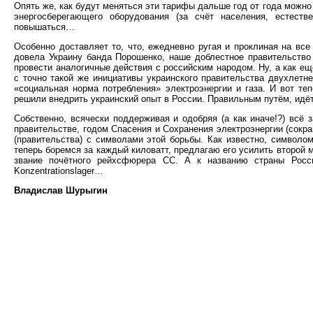
Опять же, как будут меняться эти тарифы дальше год от года можно
энергосберегающего оборудования (за счёт населения, естеств
повышаться…
Особенно доставляет то, что, ежедневно ругая и проклиная на вс
довела Украину банда Порошенко, наше доблестное правительство
провести аналогичные действия с российским народом. Ну, а как е
с точно такой же инициативы украинского правительства двухлетне
«социальная норма потребления» электроэнергии и газа. И вот те
решили внедрить украинский опыт в России. Правильным путём, идё
Собственно, всячески поддерживая и одобряя (а как иначе!?) всё
правительстве, годом Спасения и Сохранения электроэнергии (сокр
(правительства) с символами этой борьбы. Как известно, символо
теперь боремся за каждый киловатт, предлагаю его усилить второй 
звание почётного рейхсфюрера СС. А к названию страны Росси
Konzentrationslager…
Владислав Шурыгин