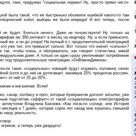
лог, таки, придуман "социальная норма»! Ну, просто прямо чисто-
дной была такой, что её быстренько объявили ошибкой какого-то там
отворческий хобот, выборы же были впереди! И вот теперь, после
 не будет. Бояться нечего. Даже не почувствуете! Ну только на
рифам аж 300 киловатт в месяц на квартиру. Ну, а если превысите,
олный же, и не до упора! На полный и с продолжительной пенетрацией
 это уже тех, кто превысит сильно. Вот только что значит «сильно»?
 так, чтобы очень, и обогреватель, как говорит статистика, зимой
дивидуальном доме. А только он один сразу увеличивает потребление
влетит под продолжительную пенетрацию «ОнВамнеДимона»…
после таких «социальных» новаций будут отдавать половину своих
блей (хотя и до неё не дотягивает, минимум 25% процентов россиян,
ет» от неё от 25 до 35%.
ражам и магазинам. Всем!
ко, сахар, колбасу и проч, которые бумерангом догонят затылки, уже
мным подсчётам «эффект» от такой «социализации» электротарифов
й антиутопии Владлена Бахнова «Как погасло солнце, или История
 месяцев и 7 дней», которая сорок лет назад мне казалась смешной
ую нашу реальность:
говор.
игреков, а теперь уже двадцать!