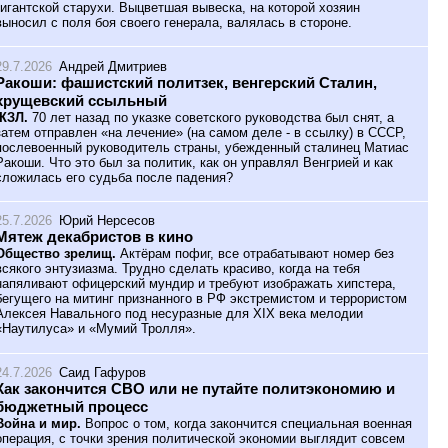
гигантской старухи. Выцветшая вывеска, на которой хозяин
выносил с поля боя своего генерала, валялась в стороне.
29.7.2026
Андрей Дмитриев
Ракоши: фашистский политзек, венгерский Сталин,
хрущевский ссыльный
ЖЗЛ.
70 лет назад по указке советского руководства был снят, а
затем отправлен «на лечение» (на самом деле - в ссылку) в СССР,
послевоенный руководитель страны, убежденный сталинец Матиас
Ракоши. Что это был за политик, как он управлял Венгрией и как
сложилась его судьба после падения?
25.7.2026
Юрий Нерсесов
Мятеж декабристов в кино
Общество зрелищ.
Актёрам пофиг, все отрабатывают номер без
всякого энтузиазма. Трудно сделать красиво, когда на тебя
напяливают офицерский мундир и требуют изображать хипстера,
бегущего на митинг признанного в РФ экстремистом и террористом
Алексея Навального под несуразные для XIX века мелодии
«Наутилуса» и «Мумий Тролля».
24.7.2026
Саид Гафуров
Как закончится СВО или не путайте политэкономию и
бюджетный процесс
Война и мир.
Вопрос о том, когда закончится специальная военная
операция, с точки зрения политической экономии выглядит совсем