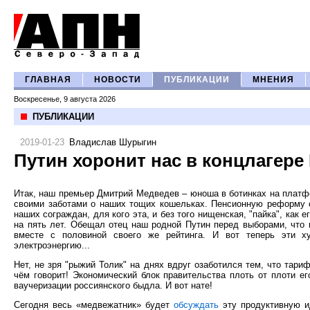
ГЛАВНАЯ
НОВОСТИ
ПУБЛИКАЦИИ
МНЕНИЯ
Воскресенье, 9 августа 2026
ПУБЛИКАЦИИ
2019-01-23
Владислав Шурыгин
Путин хоронит нас в концлагере
Итак, наш премьер Дмитрий Медведев – юноша в ботинках на платфо
своими заботами о наших тощих кошельках. Пенсионную реформу о
наших сограждан, для кого эта, и без того нищенская, "пайка", как
на пять лет. Обещал отец наш родной Путин перед выборами, что 
вместе с половиной своего же рейтинга. И вот теперь эти ху
электроэнергию...
Нет, не зря "рыжий Толик" на днях вдруг озаботился тем, что тариф
чём говорит! Экономический блок правительства плоть от плоти е
ваучеризации россиянского быдла. И вот нате!
Сегодня весь «медвежатник» будет
обсуждать
эту продуктивную ид