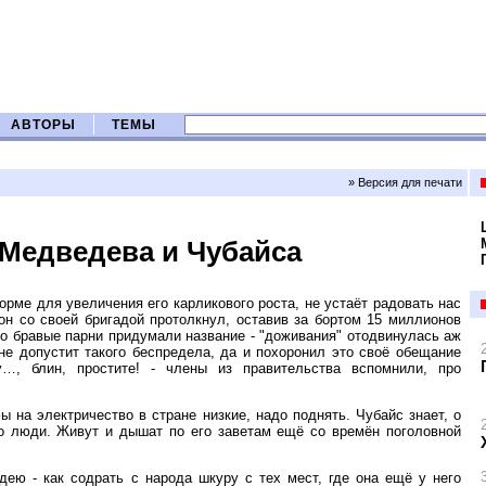
АВТОРЫ
ТЕМЫ
» Версия для печати
 Медведева и Чубайса
рме для увеличения его карликового роста, не устаёт радовать нас
н со своей бригадой протолкнул, оставив за бортом 15 миллионов
 его бравые парни придумали название - "доживания" отодвинулась аж
не допустит такого беспредела, да и похоронил это своё обещание
…, блин, простите! - члены из правительства вспомнили, про
ы на электричество в стране низкие, надо поднять. Чубайс знает, о
го люди. Живут и дышат по его заветам ещё со времён поголовной
ею - как содрать с народа шкуру с тех мест, где она ещё у него