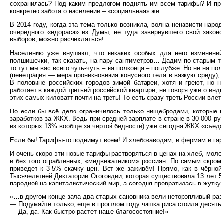
сохранилась? Под каким предлогом поднять им всем тарифы? И пред
конкретно забота о населении – «социальная» же…
В 2014 году, когда эта тема только возникла, волна ненависти наро
очередного «едораса» из Думы, не туда завернувшего свой закон
выборов, можно расчехляться!
Населению уже внушают, что никаких особых для него изменений
полшишечки, так сказать, на пару сантиметров… Дадим по старым та
то тут мы вас всего чуть-чуть – на полконца – поглубже. Но не на п
(пенетра́ция — мера проникновения конусного тела в вязкую среду),
В половине российских городов зимой батареи, хотя и греют, но не
работает в каждой третьей российской квартире, не говоря уже о ин
этих самых киловатт почти на треть! То есть сразу треть России 
Но если бы всё дело ограничилось только нищебродами, которые 
заработков за ЖКХ. Ведь при средней зарплате в стране в 30 000 ру
из которых 13% вообще за чертой бедности) уже сегодня ЖКХ «съеда
Если бы! Тарифы-то поднимут всем! И хлебозаводам, и фермам и га
И очень скоро эти новые тарифы растворяться в ценах на хлеб, моло
и без того ограбленных, «медвежатником» россиян. По самым скро
приведет к 3-5% скачку цен. Вот же заживём! Прямо, как в чёрно
Тысячелетней Диктатории Огогондии, которая существовала 13 лет 5
пародией на капиталистический мир, а сегодня превратилась в жутк
«…в другом конце зала два старых сановника вели неторопливый раз
— Подумайте только, еще в прошлом году чашка риса стоила десять 
— Да, да. Как быстро растет наше благосостояние!»