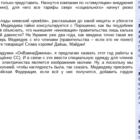
 только представить. Начнутся компании по «стимуляции» внедрения
енно), для чего все тарифы сверх «социального» начнут резко
е лады киевский «режЫм», рассказывая до какой нищеты и убогости
 Медведева тайно консультируется с Порошенко, как бы поудобнее
щё объяснить, что нынешняя «инновация» правительства лишь калька
й давности? На Украине уже два года, как введена точно такая же
перь Медведев с его членами (правительства – если кто не понял)
те товарищи! Слава хэроям! Даёшь, Майдан!
 задумки «ОнВамнеДимона», я предлагаю назвать этот год работы в
ащённо СС). И в связи с эти ввести специальную одежду для членов
м электричества является изображение молнии. Ну, а поскольку мы
молнией, чтобы наглядность была, так сказать. Медведеву присвоить
йская Федерация, если всё у них получится, добавить гордое