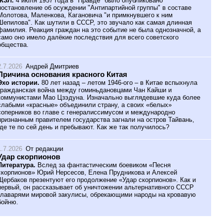
ЖЗЛ.
4 июля 1957 года в "Правде" было опубликовано
постановление об осуждении "Антипартийной группы" в составе
Молотова, Маленкова, Кагановича "и примкнувшего к ним
Шепилова". Как шутили в СССР, это звучало как самая длинная
фамилия. Реакция граждан на это событие не была однозначной, а
само оно имело далёкие последствия для всего советского
общества.
2.7.2026
Андрей Дмитриев
Причина основания красного Китая
Эхо истории.
80 лет назад – летом 1946-ого – в Китае вспыхнула
гражданская война между гоминьдановцами Чан Кайши и
коммунистами Мао Цзэдуна. Изначально выглядевшие куда более
слабыми «красные» объединили страну, а своих «белых»
соперников во главе с генералиссимусом и международно
признанным правителем государства загнали на остров Тайвань,
где те по сей день и пребывают. Как же так получилось?
1.7.2026
От редакции
Удар скорпионов
Литература.
Вслед за фантастическим боевиком «Песня
скорпионов» Юрий Нерсесов, Елена Прудникова и Алексей
Щербаков презентуют его продолжение «Удар скорпионов». Как и
первый, он рассказывает об уничтожении альтернативного СССР
главарями мировой закулисы, обрекающими народы на кровавую
бойню.