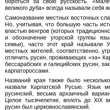
бороться за свою русскость. «Мале
великого дуба» всегда называли себя ж
Самоназвание местных восточных слав
Но, учитывая, что большую часть ист
властью венгров (которых традиционно
и обозначение угорской группы язы
семьи), часто этот край называли 
местных жителей, соответственно, уг
отличить русин, проживающих «за» Кар
бессарабских и галицийских русин, за
карпатороссами.
Названий края также было несколько
назвали Карпатской Русью. Язык м
русинский, весьма архаичный вариан
Целое тысячелетие, вплоть до XIX 
русин был церковнославянский.