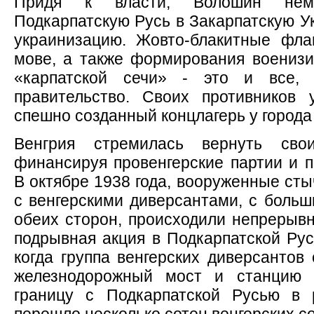
Придя к власти, Волошин неме
Подкарпатскую Русь в Закарпатскую У
украинизацию. Жовто-блакитные фла
мове, а также формирования воениз
«карпатской сечи» - это и все,
правительство. Своих противников
спешно созданный концлагерь у города
Венгрия стремилась вернуть сво
финансируя провенгерские партии и п
В октябре 1938 года, вооруженные сты
с венгерскими диверсантами, с больш
обеих сторон, происходили непрерыв
подрывная акция в Подкарпатской Рус
когда группа венгерских диверсантов
железнодорожный мост и станцию 
границу с Подкарпатской Русью в 