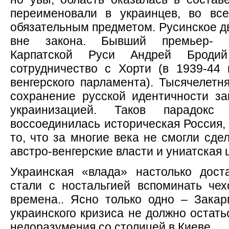
переименовали в украинцев, во вс
обязательным предметом. Русинское д
вне закона. Бывший премьер- м
Карпатской Руси Андрей Броди
сотрудничество с Хорти (в 1939-44 
венгерского парламента). Тысячелетн
сохранение русской идентичности з
украинизацией. Таков парадокс
воссоединилась историческая Россия,
то, что за многие века не смогли сде
австро-венгерские власти и униатская 
Украинская «влада» настолько дост
стали с ностальгией вспоминать чех
времена.. Ясно только одно – Зака
украинского кризиса не должно остать
недоразумения со столицей в Киеве.