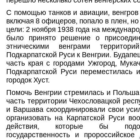
перешло несколько сотен венгерских со
С помощью танков и авиации, венгров 
включая 8 офицеров, попало в плен, но
цели: 2 ноября 1938 года на междунар
было принято решение о присоедин
этническими венграми территор
Подкарпатской Руси к Венгрии. Будапе
часть края с городами Ужгород, Мука
Подкарпатской Руси переместилась 
городок Хуст.
Помочь Венгрии стремилась и Польша,
часть территории Чехословацкой респу
и Варшава скоординировали свои уси
организовать на Карпатской Руси в
действия, которые бы подор
государственность и пророссийское