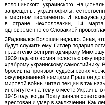
волошинского украинского Национал
запрещены. украинофилы, естественн
в местном парламенте. И пользуясь д
в стране Чехословакии, 14 март
одновременно со Словакией провозгла
3Радовался Волошин недолго. Зная, чт
будут служить ему, Гитлер подарил ост
правителю Венгрии адмиралу Миклошу 
1939 года его армия полостью оккупиро
храброму украинскому самостийнику, 
бросив на произвол судьбы своих «сеч
оккупированной немцами Праге он до с
мировой войны читал лекции в так на
институте» на тему о месте Украины в 
1945 году, когда Прагу заняли советск
арестован и умер в заключении. Как лег