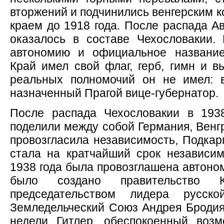
вторжений и подчинились венгерским 
краем до 1918 года. После распада А
оказалось в составе Чехословакии.
автономию и официальное название
Край имел свой флаг, герб, гимн и в
реальных полномочий он не имел: 
назначенный Прагой вице-губернатор.
После распада Чехословакии в 1938
поделили между собой Германия, Венг
провозгласила независимость, Подкар
стала на кратчайший срок независи
1938 года была провозглашена автоном
было создано правительство 
председательством лидера русско
Земледельческий Союз Андрея Бродия.
недели Гитлер, обеспокоенный возм