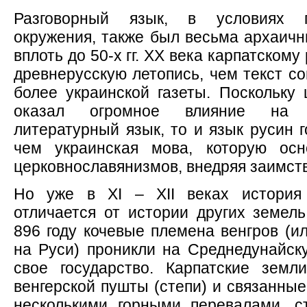
Разговорный язык, в условиях г
окружения, также был весьма архаичн
вплоть до 50-х гг. XX века карпатскому
древнерусскую летопись, чем текст с
более украинской газеты. Поскольку 
оказал огромное влияние на 
литературный язык, то и язык русин г
чем украинская мова, которую осн
церковнославянизмов, внедряя заимств
Но уже в XI – XII веках история 
отличается от истории других земель
896 году кочевые племена венгров (ил
на Руси) проникли на Среднедунайску
свое государство. Карпатские земл
венгерской пушты (степи) и связанны
несколькими горными перевалами, с