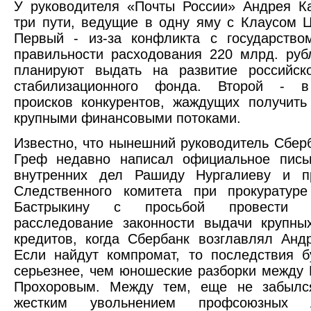
У руководителя «Почты России» Андрея К
три пути, ведущие в одну яму с Клаусом 
Первый - из-за конфликта с государство
правильности расходования 220 млрд. руб
планируют выдать на развитие российск
стабилизационного фонда. Второй - в
происков конкурентов, жаждущих получить
крупными финансовыми потоками.
Известно, что нынешний руководитель Сбер
Греф недавно написал официальное пись
внутренних дел Рашиду Нургалиеву и п
Следственного комитета при прокуратуре
Бастрыкину с просьбой провести к
расследование законности выдачи крупны
кредитов, когда Сбербанк возглавлял Анд
Если найдут компромат, то последствия б
серьезнее, чем юношеские разборки между
Прохоровым. Между тем, еще не забылс
жестким увольнением профсоюзных