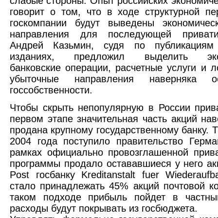
слабые стороны. Опыт российских экономич
говорит о том, что в ходе структурной пе
госкомпании будут выведены экономичес
направления для последующей привати
Андрей Казьмин, судя по публикациям
изданиях, предложил выделить экспр
банковские операции, расчетные услуги и ло
убыточные направления наверняка о
госсобственности.
Чтобы скрыть непопулярную в России прив
первом этапе значительная часть акций нав
продана крупному государственному банку. Т
2004 года поступило правительство Герма
рамках официально провозглашенной прив
программы продало остававшиеся у него ак
Post госбанку Kreditanstalt fuer Wiederauf
стало принадлежать 45% акций почтовой к
таком подходе прибыль пойдет в частны
расходы будут покрывать из госбюджета.