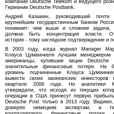
компаний Deutsche Telekom и ведущего розн
Германии Deutsche Postbank.
Андрей Казьмин, руководивший почти 
крупнейшим государственным банком Росси
понимает: чем выше и сложнее задача,
должна быть концентрация власти. От
история - тому наглядное подтверждение и п
В 2003 году, когда журнал Manager Mag
Клауса Цумвинкеля лучшим менеджером 
американцы, купившие акции Deutsche 
значительные финансовые потери. На б
уровень подчиненные Клауса Цумвинке
вывести своих заокеанских инвесторов 
квартале 2006 года. Но аналитики Me
утверждали, что исходя из текущих коти
операции в США принесут первую прибыль
Deutsche Post только в 2013 году. Видимо
доверяя немецким экспертам, а т
контролировать финансовые потоки 