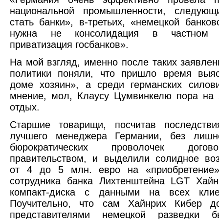
национальной промышленности, следую
стать банки», в-третьих, «немецкой банков
нужна не консолидация в частном 
приватизация госбанков».
На мой взгляд, именно после таких заявлен
политики поняли, что пришло время выяс
доме хозяин», а среди германских силов
мнение, мол, Клаусу Цумвинкелю пора на
отдых.
Старшие товарищи, посчитав последстви
лучшего менеджера Германии, без лиш
бюрократических проволочек дого
правительством, и выделили солидное во
от 4 до 5 млн. евро на «приобретение
сотрудника банка Лихтенштейна LGT Хайн
компакт-диска с данными на всех клие
Поучительно, что сам Хайнрих Кибер д
представителями немецкой разведки б