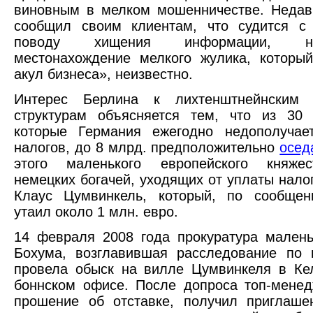
виновным в мелком мошенничестве. Недав
сообщил своим клиентам, что судится с
поводу хищения информации, н
местонахождение мелкого жулика, которы
акул бизнеса», неизвестно.
Интерес Берлина к лихтенштнейнским 
структурам объясняется тем, что из 30 
которые Германия ежегодно недополучае
налогов, до 8 млрд. предположительно
осед
этого маленького европейского княже
немецких богачей, уходящих от уплаты налог
Клаус Цумвинкель, который, по сообщен
утаил около 1 млн. евро.
14 февраля 2008 года прокуратура малень
Бохума, возглавившая расследование по 
провела обыск на вилле Цумвинкеля в Ке
боннском офисе. После допроса топ-мене
прошение об отставке, получил приглаше