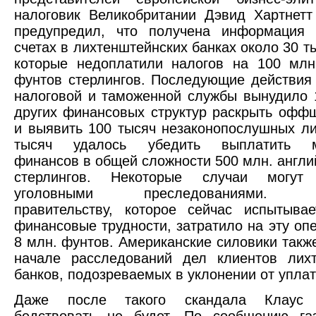
налоговик Великобритании Дэвид Хартнет
предупредил, что получена информация 
счетах в лихтенштейнских банках около 30 т
которые недоплатили налогов на 100 млн
фунтов стерлингов. Последующие действия
налоговой и таможенной службы вынудило 
других финансовых структур раскрыть офф
и выявить 100 тысяч незаконопослушных ли
тысяч удалось убедить выплатить ми
финансов в общей сложности 500 млн. англи
стерлингов. Некоторые случаи могут 
уголовными преследованиями. Ан
правительству, которое сейчас испытыва
финансовые трудности, затратило на эту оп
8 млн. фунтов. Американские силовики такж
начале расследований дел клиентов лихт
банков, подозреваемых в уклонении от уплат
Даже после такого скандала Клаус 
бедствовать не будет. По сообщению газ