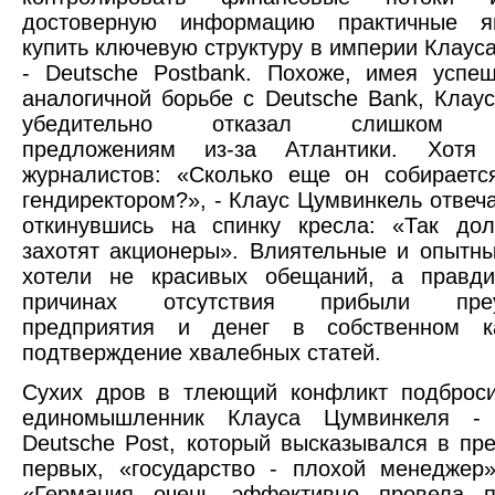
достоверную информацию практичные я
купить ключевую структуру в империи Клаус
- Deutsche Postbank. Похоже, имея успе
аналогичной борьбе с Deutsche Bank, Клау
убедительно отказал слишком н
предложениям из-за Атлантики. Хотя
журналистов: «Сколько еще он собираетс
гендиректором?», - Клаус Цумвинкель отвеча
откинувшись на спинку кресла: «Так дол
захотят акционеры». Влиятельные и опытн
хотели не красивых обещаний, а правд
причинах отсутствия прибыли преу
предприятия и денег в собственном к
подтверждение хвалебных статей.
Сухих дров в тлеющий конфликт подброси
единомышленник Клауса Цумвинкеля - 
Deutsche Post, который высказывался в прес
первых, «государство - плохой менеджер»
«Германия очень эффективно провела п