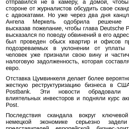
отправился не в камеру, а домой, чтобы
стороне от журналистов обсудить свое скан
с адвокатами. Но уже через два дня канц
Ангела Меркель одобрила решение Ц
высказав пожелание, чтобы глава Deutsche P
высказался по поводу обвинений в его адрес
был проведен обыск квартир и офисов п
подозреваемых в уклонении от уплаты 
человек уже признали свою вину и части
налоговую задолженность, которая составля
евро.
Отставка Цумвинкеля делает более вероятн
жесткую реструктуризацию бизнеса в СШ
Postbank. Эти новости обрадовали
влиятельных инвесторов и подняли курс ак
Post.
Последствия скандала вокруг ключево
немецкой экономике серьезно задел
представителей европейской бизнес-эли