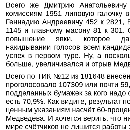
Всего же Дмитрию Анатольевичу
комиссиям 1951 липовую галочку в
Геннадию Андреевичу 452 к 2821, 
1145 и главному масону 81 к 301. 
повышение явки, которое да
накидывании голосов всем кандида
успех в первом туре. Ну, а поско
больше, увеличивался и отрыв Медв
Всего по ТИК №12 из 181648 внесён
проголосовало 107309 или почти 5
подделанных бумажек за кого надо 
есть 70,9%. Как видите, результат п
ценным указаниям насчёт 60-процен
Медведева. И хочется верить, что н
мире счётчиков не лишится работы 