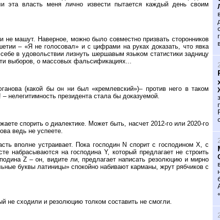
ли эта власть меня лично извести пытается каждый день своим
ми не машут. Наверное, можно было совместно призвать сторонников
шетии – «Я не голосовал» и с цифрами на руках доказать, что явка
ь себе в удовольствии лизнуть шершавым языком статистики задницу
сти выборов, о массовых фальсификациях...
ганова (какой бы он ни был «кремлевский»)– против него в таком
! – нелегитимность президента стала бы доказуемой.
жаете спорить о диалектике. Может быть, насчет 2012-го или 2020-го
ова ведь не успеете.
сть вполне устраивает. Пока господин N спорит с господином X, с
сте набрасываются на господина Y, который предлагает не строить
сподина Z – он, видите ли, предлагает написать резолюцию и мирно
альные буквы латиницы» спокойно набивают карманы, жрут рябчиков с
ый не сходили и резолюцию толком составить не смогли.