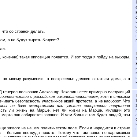
 что со страной делать.
ом, а не будут тырить бюджет?
ли.
 конечно) такая оппозиция появится. И вот тогда я пойду на выборы.
, по моему разумению, в воскресенье должен остаться дома, а в
Д генерал-полковник Александр Чекалин несет примерно следующий
 соответствии с российским законодательством
», хотя в
строгом
ивать безопасность участников акций протеста, а не наоборот. Что
ваны на базе экстремизма или умысла совершения нарушения
Есть ли жизнь на Марше, нет ли жизни на Марше, милиции это
3 марта она собирается заранее. И чем больше там будет людей, тем
еще живого на нашем политическом поле. Если и народится в стране
то – больше неоткуда просто. Потому что там вовсе не карликовые