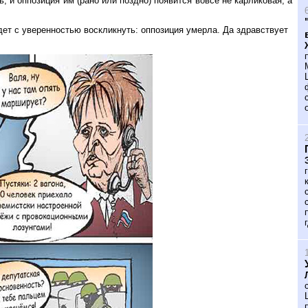
и оппозиция им (рано или поздно) появится вовсе не карликовая, а
дет с уверенностью воскликнуть: оппозиция умерла. Да здравствует