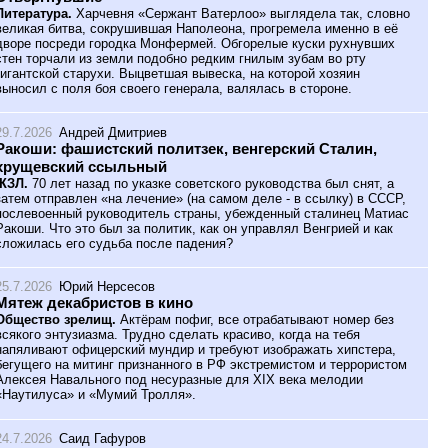
Литература.
Харчевня «Сержант Ватерлоо» выглядела так, словно
великая битва, сокрушившая Наполеона, прогремела именно в её
дворе посреди городка Монфермей. Обгорелые куски рухнувших
стен торчали из земли подобно редким гнилым зубам во рту
гигантской старухи. Выцветшая вывеска, на которой хозяин
выносил с поля боя своего генерала, валялась в стороне.
29.7.2026
Андрей Дмитриев
Ракоши: фашистский политзек, венгерский Сталин,
хрущевский ссыльный
ЖЗЛ.
70 лет назад по указке советского руководства был снят, а
затем отправлен «на лечение» (на самом деле - в ссылку) в СССР,
послевоенный руководитель страны, убежденный сталинец Матиас
Ракоши. Что это был за политик, как он управлял Венгрией и как
сложилась его судьба после падения?
25.7.2026
Юрий Нерсесов
Мятеж декабристов в кино
Общество зрелищ.
Актёрам пофиг, все отрабатывают номер без
всякого энтузиазма. Трудно сделать красиво, когда на тебя
напяливают офицерский мундир и требуют изображать хипстера,
бегущего на митинг признанного в РФ экстремистом и террористом
Алексея Навального под несуразные для XIX века мелодии
«Наутилуса» и «Мумий Тролля».
24.7.2026
Саид Гафуров