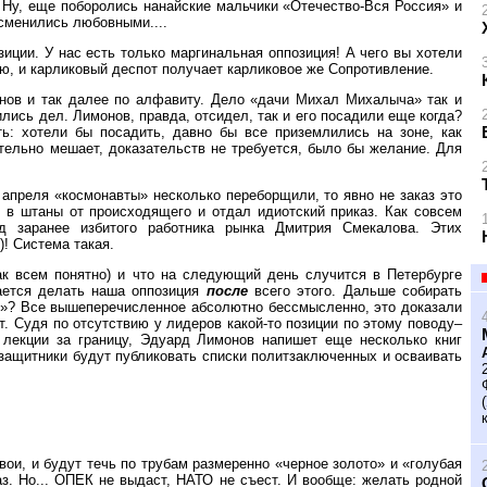
 Ну, еще поборолись нанайские мальчики «Отечество-Вся Россия» и
 сменились любовными....
зиции. У нас есть только маргинальная оппозиция! А чего вы хотели
ю, и карликовый деспот получает карликовое же Сопротивление.
онов и так далее по алфавиту. Дело «дачи Михал Михалыча» так и
ились дел. Лимонов, правда, отсидел, так и его посадили еще когда?
ь: хотели бы посадить, давно бы все приземлились на зоне, как
ительно мешает, доказательств не требуется, было бы желание. Для
апреля «космонавты» несколько переборщили, то явно не заказ это
 в штаны от происходящего и отдал идиотский приказ. Как совсем
д заранее избитого работника рынка Дмитрия Смекалова. Этих
)! Система такая.
так всем понятно) и что на следующий день случится в Петербурге
рается делать наша оппозиция
после
всего этого. Дальше собирать
»? Все вышеперечисленное абсолютно бессмысленно, это доказали
. Судя по отсутствию у лидеров какой-то позиции по этому поводу–
ь лекции за границу, Эдуард Лимонов напишет еще несколько книг
озащитники будут публиковать списки политзаключенных и осваивать
свои, и будут течь по трубам размеренно «черное золото» и «голубая
газ. Но... ОПЕК не выдаст, НАТО не съест. И вообще: желать родной