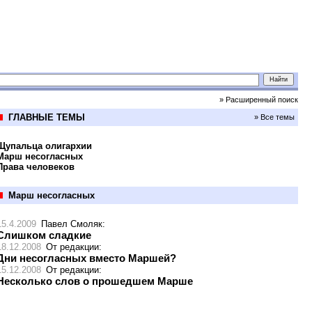
» Расширенный поиск
ГЛАВНЫЕ ТЕМЫ
» Все темы
Щупальца олигархии
Марш несогласных
Права человеков
Марш несогласных
15.4.2009
Павел Смоляк
:
Слишком сладкие
18.12.2008
От редакции
:
Дни несогласных вместо Маршей?
15.12.2008
От редакции
:
Несколько слов о прошедшем Марше