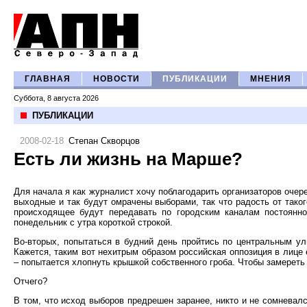
ГЛАВНАЯ
НОВОСТИ
ПУБЛИКАЦИИ
МНЕНИЯ
Суббота, 8 августа 2026
ПУБЛИКАЦИИ
2008-02-18
Степан Скворцов
Есть ли жизнь на Марше?
Для начала я как журналист хочу поблагодарить организаторов очере
выходные и так будут омрачены выборами, так что радость от таког
происходящее будут передавать по городским каналам постоянно
понедельник с утра короткой строкой.
Во-вторых, попытаться в будний день пройтись по центральным ул
Кажется, таким вот нехитрым образом российская оппозиция в лице е
– попытается хлопнуть крышкой собственного гроба. Чтобы замереть 
Отчего?
В том, что исход выборов предрешен заранее, никто и не сомневалс