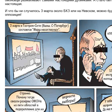
омоновцы размахивают самыми настоящими дубинками. А стало быть, 
настоящая.
И что бы ни случилось 3 марта около БКЗ или на Невском, можно бу
оппозиция!