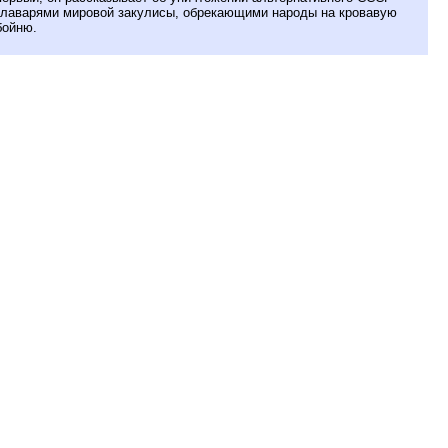
главарями мировой закулисы, обрекающими народы на кровавую
бойню.