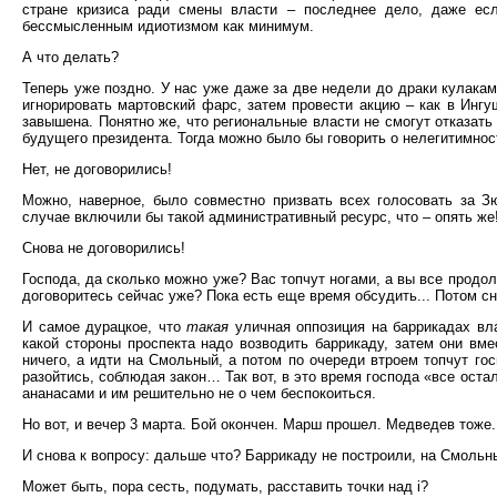
стране кризиса ради смены власти – последнее дело, даже ес
бессмысленным идиотизмом как минимум.
А что делать?
Теперь уже поздно. У нас уже даже за две недели до драки кулака
игнорировать мартовский фарс, затем провести акцию – как в Ингу
завышена. Понятно же, что региональные власти не смогут отказат
будущего президента. Тогда можно было бы говорить о нелегитимно
Нет, не договорились!
Можно, наверное, было совместно призвать всех голосовать за Зю
случае включили бы такой административный ресурс, что – опять же
Снова не договорились!
Господа, да сколько можно уже? Вас топчут ногами, а вы все продол
договоритесь сейчас уже? Пока есть еще время обсудить... Потом сн
И самое дурацкое, что
такая
уличная оппозиция на баррикадах вла
какой стороны проспекта надо возводить баррикаду, затем они вме
ничего, а идти на Смольный, а потом по очереди втроем топчут го
разойтись, соблюдая закон… Так вот, в это время господа «все ост
ананасами и им решительно не о чем беспокоиться.
Но вот, и вечер 3 марта. Бой окончен. Марш прошел. Медведев тоже.
И снова к вопросу: дальше что? Баррикаду не построили, на Смольн
Может быть, пора сесть, подумать, расставить точки над i?