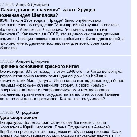
6.7.2026
Андрей Дмитриев
"Самая длинная фамилия": за что Хрущев
возненавидел Шепилова?
ЖЗЛ.
4 июля 1957 года в "Правде" было опубликовано
постановление об осуждении "Антипартийной группы" в составе
Молотова, Маленкова, Кагановича "и примкнувшего к ним
Шепилова". Как шутили в СССР, это звучало как самая длинная
фамилия. Реакция граждан на это событие не была однозначной, а
само оно имело далёкие последствия для всего советского
общества.
2.7.2026
Андрей Дмитриев
Причина основания красного Китая
Эхо истории.
80 лет назад – летом 1946-ого – в Китае вспыхнула
гражданская война между гоминьдановцами Чан Кайши и
коммунистами Мао Цзэдуна. Изначально выглядевшие куда более
слабыми «красные» объединили страну, а своих «белых»
соперников во главе с генералиссимусом и международно
признанным правителем государства загнали на остров Тайвань,
где те по сей день и пребывают. Как же так получилось?
1.7.2026
От редакции
Удар скорпионов
Литература.
Вслед за фантастическим боевиком «Песня
скорпионов» Юрий Нерсесов, Елена Прудникова и Алексей
Щербаков презентуют его продолжение «Удар скорпионов». Как и
первый, он рассказывает об уничтожении альтернативного СССР