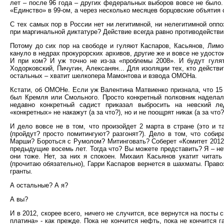
лет – после 96 года – других федеральных выборов вовсе не было.
«Единство» в 99-ом, а через несколько месяцев борцовские объятия
С тех самых пор в России нет ни легитимной, ни нелегитимной оппо
при маргинальной диктатуре? Действие всегда равно противодействи
Потому до сих пор на свободе и гуляют Каспаров, Касьянов, Лим
кануло в недрах прокурорских архивов, другие же и вовсе не удосто
И при ком? И уж точно не из-за «проблемы 2008». И будут гулят
Ходорковский, Пичугин, Алексанян... Для изоляции тех, кто действ
остальных – хватит шелкопера Мамонтова и взвода ОМОНа.
Кстати, об ОМОНе. Если уж Валентина Матвиенко признала, что 15 
был Кремля или Смольного. Просто конкретный полковник наделал
недавно конкретный садист приказал выбросить на невский ле
«конкретных» не накажут (а за что?), но и не поощрят никак (а за что?
И дело вовсе не в том, что произойдет 2 марта в стране (это и 
(пройдут? просто помитингуют? разгонят?). Дело в том, что соби
Марши? Бороться с Румолом? Митинговать? Соберет «Комитет 2012
предыдущие восемь лет. Тогда что? Вы можете представить? Я – нет
они тоже. Нет, за них я спокоен. Михаил Касьянов укатит читат
(прочитаю обязательно), Гарри Каспаров вернется в шахматы. Прав
гранты.
А остальные? А я?
А вы?
И в 2012, скорее всего, ничего не случится, все вернутся на посты 
платина» - как прежде. Пока не кончится нефть, пока не кончится 