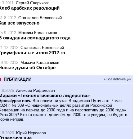
2.3.2011
Сергей Сверчков
:
Хлеб арабских революций
31.8.2012
Станислав Белковский
:
Как все запуссено
25.9.2012
Максим Калашников
:
В ожидании семнадцатого года
21.12.2012
Станислав Белковский
:
Триумфальные итоги 2012-го
19.10.2012
Максим Калашников
:
Новые думы об Октябре
ПУБЛИКАЦИИ
» Все публикации
4.8.2026
Алексей Рафалович
Миражи «Технологического лидерства»
Apocalypse now.
Выполним ли указ Владимира Путина от 7 мая
2024 г. № 309 «О национальных целях развития Российской
Федерации на период до 2030 года и на перспективу до 2036 года»
(Указ-309)? Кто-то скажет: доживём до 2030-го и увидим, но будет в
корне неправ.
2.8.2026
Юрий Нерсесов
Отвергнувшие