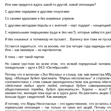
Или нам придется ждать какой-то другой, новой оппозиции?
С другими лидерами и другими лозунгами.
Со своими идеалами и без взаимных упреков.
С другими методами борьбы и с внятной – черт подери! – концепцией:
С нормальными пиарщиками (куда ж без них?), которые займутся дел
И без хныканья: в телевизор не пускают... Валенсу вон тоже не пуска
Остается надеяться, что за восемь лет (на четыре года надежды нет,
Или – как минимум – за партбилетом.
А пока – нет такой партии.
Но самое грустное во всем этом, что всякий порядочный человек
понедельник – идти к БКЗ «Октябрьский».
Потому что я включаю «Эхо Москвы» и слышу, как зам министра МВ
бред: «
Милиция будет пресекать "Марши несогласных" в строгом
соответствии
с этим самым законодательством она должна обеспеч
«
действия любых групп людей, которые будут самоорганизо
общественного порядка, будут пресекаться
». Короче – ясно? 
неизвестно, милиция пока еще не в курсе дела. Но разгонять акцию 
больше будет свидетелей. Как минимум.
И потому, что Марш Несогласных – это единственное, что осталось 
нормальная оппозиция – так только из таких вот акций. Потому ч