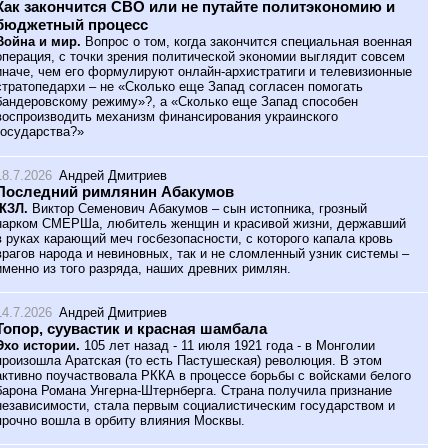
Как закончится СВО или не путайте политэкономию и
бюджетный процесс
Война и мир.
Вопрос о том, когда закончится специальная военная
операция, с точки зрения политической экономии выглядит совсем
иначе, чем его формулируют онлайн-архистратиги и телевизионные
стратопедархи – не «Сколько еще Запад согласен помогать
бандеровскому режиму»?, а «Сколько еще Запад способен
воспроизводить механизм финансирования украинского
государства?»
18.7.2026
Андрей Дмитриев
Последний римлянин Абакумов
ЖЗЛ.
Виктор Семенович Абакумов – сын истопника, грозный
нарком СМЕРШа, любитель женщин и красивой жизни, державший
в руках карающий меч госбезопасности, с которого капала кровь
врагов народа и невиновных, так и не сломленный узник системы –
именно из того разряда, наших древних римлян.
14.7.2026
Андрей Дмитриев
Топор, суувастик и красная шамбала
Эхо истории.
105 лет назад - 11 июля 1921 года - в Монголии
произошла Аратская (то есть Пастушеская) революция. В этом
активно поучаствовала РККА в процессе борьбы с войсками белого
барона Романа Унгерна-Штернберга. Страна получила признание
независимости, стала первым социалистическим государством и
прочно вошла в орбиту влияния Москвы.