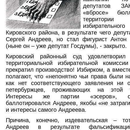
депутатов 
«вбросе» бюл
территори
избирательн
Кировского района, в результате чего депут
Сергей Андреев, но стал фигурист Антон
(ныне он – уже депутат Госдумы), - закрыто.
Кировский районный суд удовлетворил 
территориальной избирательной комис
прекратил производство! Избирком, а вместе
полагают, что «непонятно чьи права были н
как нет соответствующего заявления ни 
петербуржцев, проживающих на этой т
Интересы же партии «эсеров», о
баллотировался Андреев, якобы «не затраги
и интересы самого Андреева.
Причина, конечно, издевательская – то
Андреев в результате фальсификац