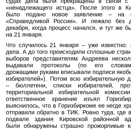
судах дела были прекращены в связи с
«ненадлежащего истца». После этого в К
было подано новое заявление – на 
«Справедливой России». И лежало без 
декабря, когда процесс начался, и тут же б
на 21 января.
Что случилось 21 января – уже известно:
дела. А до того происходили сплошные стран
выборов представителям Андреева нескол
выдавали протоколы (по его словам
дрожащими руками вписывали подписи яко
избирателей»). Потом всю избирательную 
– бюллетени, списки избирателей, пр
территориальной избирательной комис
ответственное хранение изъял Горизби
выяснилось, что в Горизбиркоме ее негде хр
отправили обратно в ТИК. Ровно туда, где в
подвале здания Кировской районной ад
были обнаружены страшно прожорливые к