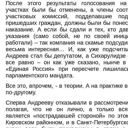
После этого результаты голосования на
участках были бы отменены, а члены соо
участковых комиссий, подделавшие по
пришедших граждан, должны были бы понес
наказание. А если бы сдали и тех, кто да
указания (само собой, не по своей иниц
работали) – так компания на скамье подсуд
весьма интересная… И, как уже подсчита
Андреев стал бы депутатом, а Сихарулидзе –
все равно – он как уже сказано, нынче в
«Единая Россия» при пересчете лишилас
парламентского мандата.
Все это, впрочем, - в теории. А на практике 
по-другому.
Сперва Андрееву отказывали в рассмотрени
полагая, что не он лично, а только вся
является «пострадавшей стороной» по это
Кировском районном, и в Санкт-Петербургск