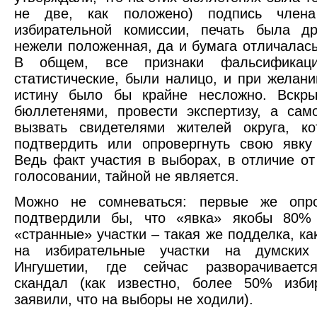
не две, как положено) подпись члена
избирательной комиссии, печать была др
нежели положенная, да и бумага отличалась
В общем, все признаки фальсификаци
статистические, были налицо, и при желани
истину было бы крайне несложно. Вскр
бюллетенями, провести экспертизу, а сам
вызвать свидетелями жителей округа, ко
подтвердить или опровергнуть свою явку
Ведь факт участия в выборах, в отличие от
голосовании, тайной не является.
Можно не сомневаться: первые же опр
подтвердили бы, что «явка» якобы 80%
«странные» участки – такая же подделка, ка
на избирательные участки на думских
Ингушетии, где сейчас разворачиваетс
скандал (как известно, более 50% изби
заявили, что на выборы не ходили).