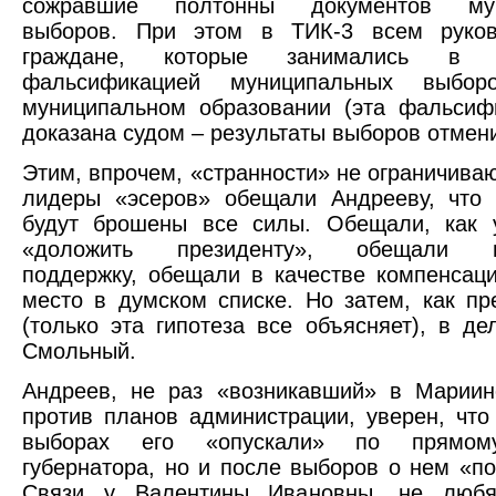
сожравшие полтонны документов мун
выборов. При этом в ТИК-3 всем руко
граждане, которые занимались в 
фальсификацией муниципальных выбо
муниципальном образовании (эта фальсиф
доказана судом – результаты выборов отме
Этим, впрочем, «странности» не ограничиваю
лидеры «эсеров» обещали Андрееву, что 
будут брошены все силы. Обещали, как у
«доложить президенту», обещали ю
поддержку, обещали в качестве компенсац
место в думском списке. Но затем, как пр
(только эта гипотеза все объясняет), в д
Смольный.
Андреев, не раз «возникавший» в Мариин
против планов администрации, уверен, что
выборах его «опускали» по прямом
губернатора, но и после выборов о нем «по
Связи у Валентины Ивановны, не любя