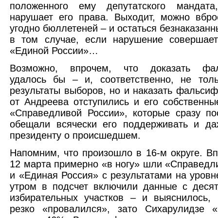
положенного ему депутатского мандат
нарушает его права. Выходит, можно вбро
угодно бюллетеней – и остаться безнаказанн
в том случае, если нарушение совершает
«Единой России»…
Возможно, впрочем, что доказать фал
удалось бы – и, соответственно, не тол
результаты выборов, но и наказать фальсиф
от Андреева отступились и его собственны
«Справедливой России», которые сразу п
обещали всячески его поддерживать и да
президенту о происшедшем.
Напомним, что произошло в 16-м округе. Вп
12 марта примерно «в ногу» шли «Справедл
и «Единая Россия» с результатами на уровн
утром в подсчет включили данные с деся
избирательных участков – и выяснилось,
резко «провалился», зато Сихарулидзе «