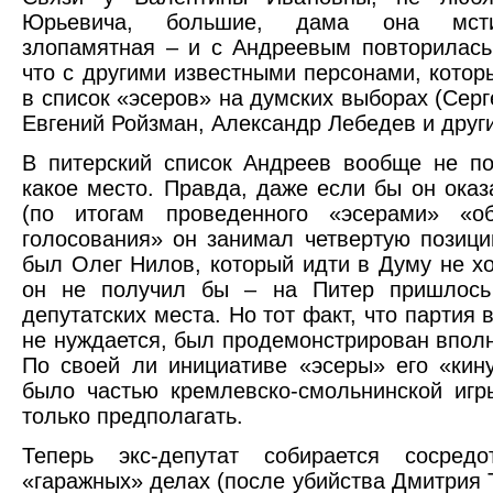
Юрьевича, большие, дама она мст
злопамятная – и с Андреевым повторилась
что с другими известными персонами, котор
в список «эсеров» на думских выборах (Серг
Евгений Ройзман, Александр Лебедев и други
В питерский список Андреев вообще не п
какое место. Правда, даже если бы он оказ
(по итогам проведенного «эсерами» «об
голосования» он занимал четвертую позици
был Олег Нилов, который идти в Думу не хо
он не получил бы – на Питер пришлось
депутатских места. Но тот факт, что партия
не нуждается, был продемонстрирован вполн
По своей ли инициативе «эсеры» его «кин
было частью кремлевско-смольнинской игр
только предполагать.
Теперь экс-депутат собирается сосредо
«гаражных» делах (после убийства Дмитрия 