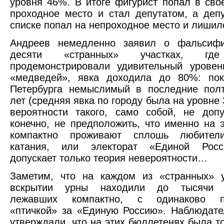
уровня 46%. В итоге фигурист попал в сво
проходное место и стал депутатом, а деп
списке попал на непроходное место и лишил
Андреев немедленно заявил о фальсиф
десяти «странных» участках, где
продемонстрировали удивительный уровен
«медведей», явка доходила до 80%: пок
Петербурга немыслимый в последние полт
лет (средняя явка по городу была на уровне
вероятности такого, само собой, не допу
конечно, не предположить, что именно на э
компактно проживают сплошь любители
катания, или электорат «Единой Росс
допускает только теория невероятности…
Заметим, что на каждом из «странных» у
вскрытии урны находили до тысячи б
лежавших компактно, с одинаково по
«птичкой» за «Единую Россию». Наблюдат
утверждали, что на этих бюллетенях была то