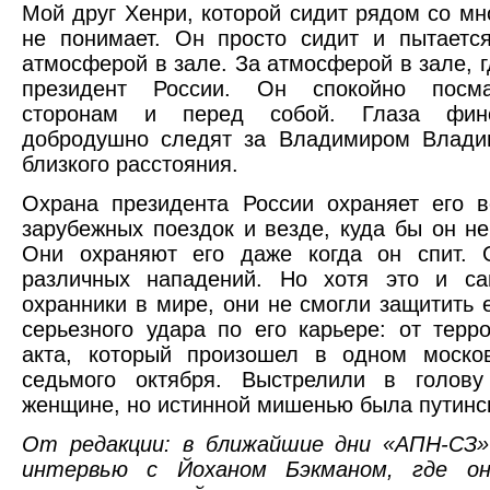
Мой друг Хенри, которой сидит рядом со мно
не понимает. Он просто сидит и пытаетс
атмосферой в зале. За атмосферой в зале, г
президент России. Он спокойно посма
сторонам и перед собой. Глаза финс
добродушно следят за Владимиром Влади
близкого расстояния.
Охрана президента России охраняет его 
зарубежных поездок и везде, куда бы он не
Они охраняют его даже когда он спит. 
различных нападений. Но хотя это и с
охранники в мире, они не смогли защитить е
серьезного удара по его карьере: от терро
акта, который произошел в одном моско
седьмого октября. Выстрелили в голову
женщине, но истинной мишенью была путинс
От редакции: в ближайшие дни «АПН-СЗ»
интервью с Йоханом Бэкманом, где он