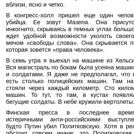
вблизи, ясно и четко.
В конгресс-холл пришел еще один челове
убийца. Ее зовут Мазепа. Она присутс
инкогнито, скрываясь в темных углах большо
ждет удобной возможности уколоть своег
мечом «свободы слова». Она скрывается п
которая зовется «права человека».
В семь утра я выехал на машине из Хельси
Вся магистраль по бокам была усеяна маши
и солдатами. Я даже не предполагал, что
есть столько полицейских машин. Там на
стояли через каждый километр. Сто кило
машин. То тут, то там, в кустах появля
бегущие солдаты. В небе кружили вертолеты
Финская пресса в последнее врем
истеричными анти-российскими выступл
будто Путин убил Политковскую. Хотя в ре
обстоит совсем иначе: это Политковская