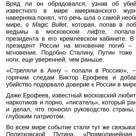
Вряд ли он обрадовался, узнав об убий
известного в мире американского жур
наверняка понял, что речь шла о самой необ
мире, о
Magic Bullet
, которая, попав в ло
ведьмы в московском лифте, попал
президента в его кремлевском кабинете. В
президент России на мгновение погиб –
мгновение. Подобно Сталину, Путин тоже
ноги, еще уверенней, чем раньше.
«Стреляли в Анну – попали в Россию», −
горячим следам Виктор Ерофеев и добав
убийство подорвало доверие к России в мире
Даже Ерофеев, известный московский любит
наркотиков и порно, «писатель», который ра
и делал, что поносил руководство страны,
глубоким патриотом.
Во всем мире событие стали тут же связыват
Политковской Путина. «Прямолинейная