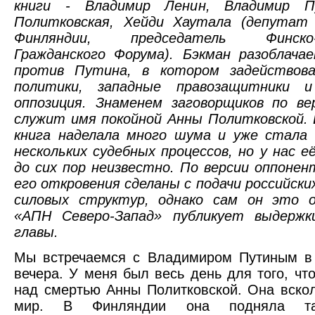
книги - Владимир Ленин, Владимир П
Политковская, Хейди Хаутала (депутат
Финляндии, председатель Финско-Р
Гражданского Форума). Бэкман разоблача
против Путина, в котором задействов
политики, западные правозащитники и
оппозиция. Знаменем заговорщиков по ве
служит имя покойной Анны Политковской.
книга наделала много шума и уже стала 
нескольких судебных процессов, но у нас е
до сих пор неизвестно. По версии оппонен
его откровения сделаны с подачи российски
силовых структур, однако сам он это о
«АПН Северо-Запад» публикует выдержк
главы.
Мы встречаемся с Владимиром Путиным в 
вечера. У меня был весь день для того, чт
над смертью Анны Политковской. Она вско
мир. В Финляндии она подняла та