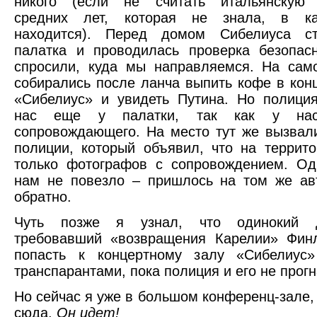
никого (если не считать итальянскую 
средних лет, которая не знала, в ка
находится). Перед домом Сибелиуса с
палатка и проводилась проверка безопас
спросили, куда мы направляемся. На сам
собирались после ланча выпить кофе в кон
«Сибелиус» и увидеть Путина. Но полици
нас еще у палатки, так как у на
сопровождающего. На место тут же вызвал
полиции, который объявил, что на террит
только фотографов с сопровождением. Од
нам не повезло – пришлось на том же ав
обратно.
Чуть позже я узнал, что одинокий де
требовавший «возвращения Карелии» Финл
попасть к концертному залу «Сибелиус
транспарантами, пока полиция и его не прогн
Но сейчас я уже в большом конференц-зале, 
сюда.
Он идет!