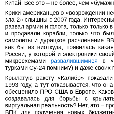
Китай. Все это – не более, чем «бумаж
Крики американцев о «возрождении н
зла-2» слышны с 2007 года. Интересны
развал армии и флота, только-только 
и продавали корабли, только что бы
самолеты и дурацкое расчленение ВВ
как бы из ниоткуда, появилась кака
России, у которой и электроники свое
микросхемами
развалившимися
в «
турками Су-24 помним?) и даже своих 
Крылатую ракету «Калибр» показал
1993 году, а тут отказывается, что он
обесценило ПРО США в Европе. Какова
создавалась для борьбы с крылат
виртуальная реальность? Нет, это – п
ВПК для получения новых бюджетны