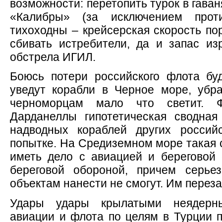
возможности: перетопить турок в гаван
«Калибры» (за исключением проти
тихоходны – крейсерская скорость пор
сбивать истребители, да и запас и
обстрела ИГИЛ.
Боюсь потери российского флота бу
уведут корабли в Черное море, убр
черноморцам мало что светит. 
Дарданеллы гипотетическая сводная
надводных кораблей других россий
попытке. На Средиземном море такая 
иметь дело с авиацией и береговой
береговой обороной, причем серье
объектам нанести не смогут. Им переза
Удары удары крылатыми неядерн
авиации и флота по целям в Турции п