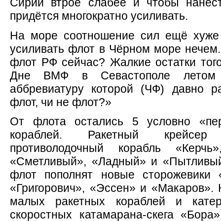
Сирии втрое слабее и чтобы нанес
придётся многократно усиливать.
На море соотношение сил ещё хуже 
усиливать флот в Чёрном море нечем.
флот РФ сейчас? Жалкие остатки того
Дне ВМФ в Севастополе летом 1
аббревиатуру которой (ЧФ) давно 
флот, чи не флот?»
От флота остались 5 условно «пер
кораблей. Ракетный крейсер
противолодочный корабль «Керчь
«Сметливый», «Ладный» и «Пытливый
флот пополнят новые сторожевики 
«Григорович», «Эссен» и «Макаров». 
малых ракетных кораблей и кате
скоростных катамарана-скега «Бора