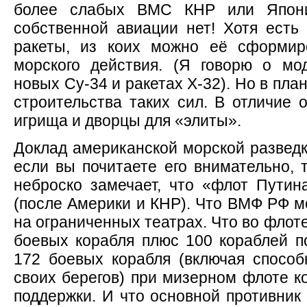
более слабых ВМС КНР или Япон
собственной авиации нет! Хотя есть
ракеты, из коих можно её сформир
морского действия. (Я говорю о мо
новых Су-34 и ракетах Х-32). Но в пл
строительства таких сил. В отличие 
игрища и дворцы для «элиты».
Доклад американской морской разведк
если вы почитаете его внимательно, т
неброско замечает, что «флот Путин
(после Америки и КНР). Что ВМФ РФ м
на ограниченных театрах. Что во фло
боевых корабля плюс 100 кораблей п
172 боевых корабля (включая спосо
своих берегов) при мизерном флоте к
поддержки. И что основной противник