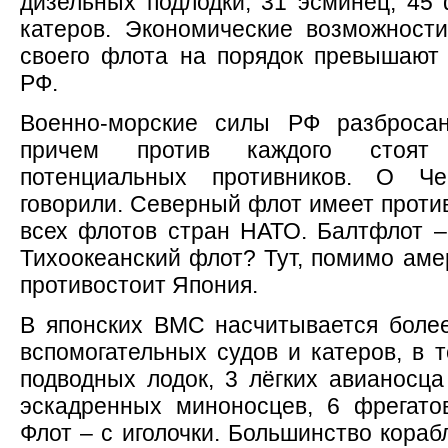
дизельных подлодки, 31 эсминец, 45 
катеров. Экономические возможност
своего флота на порядок превышают
РФ.
Военно-морские силы РФ разброса
причем против каждого стоят
потенциальных противников. О Ч
говорили. Северный флот имеет проти
всех флотов стран НАТО. Балтфлот –
Тихоокеанский флот? Тут, помимо аме
противостоит Япония.
В японских ВМС насчитывается боле
вспомогательных судов и катеров, в 
подводных лодок, 3 лёгких авианосца
эскадренных миноносцев, 6 фрегато
Флот – с иголочки. Большинство кораб