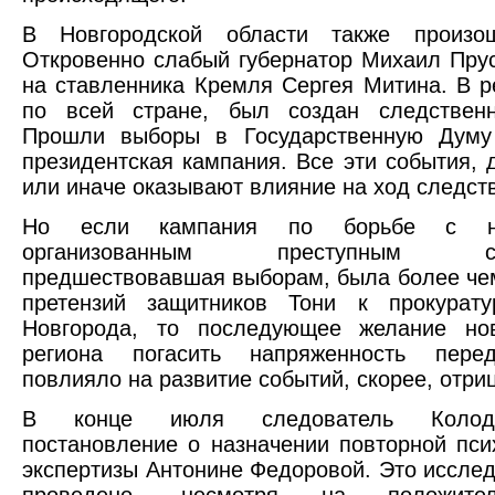
В Новгородской области также произо
Откровенно слабый губернатор Михаил Пру
на ставленника Кремля Сергея Митина. В ре
по всей стране, был создан следственн
Прошли выборы в Государственную Думу
президентская кампания. Все эти события, д
или иначе оказывают влияние на ход следст
Но если кампания по борьбе с но
организованным преступным соо
предшествовавшая выборам, была более чем
претензий защитников Тони к прокурату
Новгорода, то последующее желание но
региона погасить напряженность пере
повлияло на развитие событий, скорее, отри
В конце июля следователь Колод
постановление о назначении повторной пси
экспертизы Антонине Федоровой. Это иссле
проведено, несмотря на положите