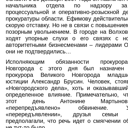
начальника отдела по надзору за
процессуальной и оперативно-розыскной д
прокуратуры области. Ефимову действитель
скорую отставку. Но не в связи с повышением
позорным увольнением. В городе на Волхов
ходят упорные слухи о его связях с но
авторитетными бизнесменами – лидерами 
они не подтвердились…
Исполняющим обязанности прокурор
Новгорода с этого дня был назначен 
прокурора Великого Новгорода младши
юстиции Александр Брусин. Человек, сто
«Новгородского дела», хоть и оказывавши
определенное влияние. Примечательно, ч
этот день Антонине Мартыно
«перепредъявлено» обвинение.
«перередъявлении», друзья семьи 
предполагали, что речь идет о смягчении о
не тут-то было.