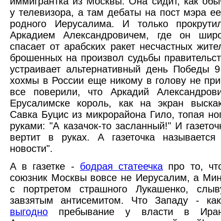
иммигрантка из Москвы. Она сидит, как обы
у телевизора, а там дебаты на пост мэра ее
родного Иерусалима. И только прокрути
Аркадием Александровичем, где он шир
спасает от арабских ракет несчастных жите
брошенных на произвол судьбы правительст
устраивает альтернативный день Победы 9
хохмы в России еще никому в голову не при
все поверили, что Аркадий Александров
Ерусалимске король, как на экран выска
Савка Буцис из микрорайона Гило, топая но
руками: "А казачок-то засланный!" И газеточ
вертит в руках. А газеточка называется
новости".
А в газетке -
бодрая статеечка
про то, чт
союзник Москвы вовсе не Иерусалим, а Мин
с портретом страшного Лукашенко, слыв
завзятым антисемитом. Что Западу - как
выгодно
пребывание у власти в Ира