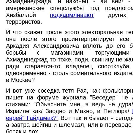
Ахмадинеджада, и наконец - ай вей! -
американские спецслужбы под предлог
Хизбаллой
подкармливают
других и
террористов.
И что скажет после этого электоральная те
она после этого проинтерпретирует все 
Аркадия Александровича вплоть до его б
борьбы с магазинами, торгующими
Ахмадинеджад-то тоже, поди, свинину не жал
ради старается-то владелец спортклуба 
одновременно - столь сомнительного издате
в Москве?
И вот уже соседка тетя Рая, как фольклор
пишет на форуме журнала "Беседер" не л
стихами: "Объясните мне, я ведь не дура
Израиле как/ Заодно и Махно, и Петлюра/
еврей" Гайдамак?"
Вот так и бывает - сегод
а завтра шейгиц и шлемазл, или в переводе 
босяк и лох.