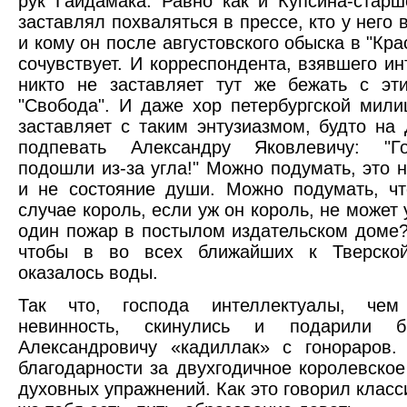
рук Гайдамака. Равно как и Купсина-старш
заставлял похваляться в прессе, кто у него 
и кому он после августовского обыска в "Кр
сочувствует. И корреспондента, взявшего ин
никто не заставляет тут же бежать с эт
"Свобода". И даже хор петербургской мили
заставляет с таким энтузиазмом, будто на
подпевать Александру Яковлевичу: "Г
подошли из-за угла!" Можно подумать, это н
и не состояние души. Можно подумать, ч
случае король, если уж он король, не может
один пожар в постылом издательском доме?
чтобы в во всех ближайших к Тверско
оказалось воды.
Так что, господа интеллектуалы, чем
невинность, скинулись и подарили 
Александровичу «кадиллак» с гонораров.
благодарности за двухгодичное королевское
духовных упражнений. Как это говорил класс