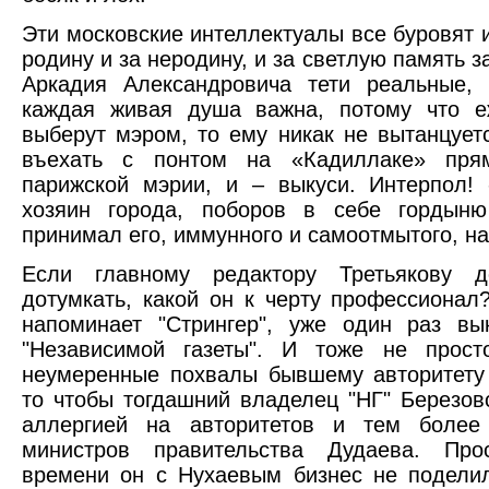
Эти московские интеллектуалы все буровят и
родину и за неродину, и за светлую память за
Аркадия Александровича тети реальные, 
каждая живая душа важна, потому что е
выберут мэром, то ему никак не вытанцуетс
въехать с понтом на «Кадиллаке» пря
парижской мэрии, и – выкуси. Интерпол!
хозяин города, поборов в себе гордыню
принимал его, иммунного и самоотмытого, на
Если главному редактору Третьякову 
дотумкать, какой он к черту профессионал?
напоминает "Стрингер", уже один раз вы
"Независимой газеты". И тоже не прост
неумеренные похвалы бывшему авторитету
то чтобы тогдашний владелец "НГ" Березов
аллергией на авторитетов и тем боле
министров правительства Дудаева. Пр
времени он с Нухаевым бизнес не подели