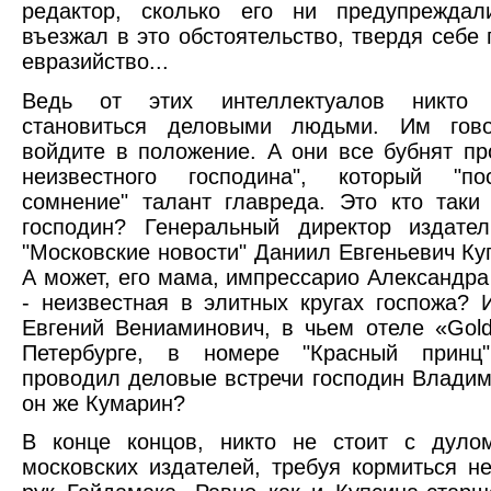
редактор, сколько его ни предупреждал
въезжал в это обстоятельство, твердя себе
евразийство...
Ведь от этих интеллектуалов никто 
становиться деловыми людьми. Им гово
войдите в положение. А они все бубнят пр
неизвестного господина", который "п
сомнение" талант главреда. Это кто таки
господин? Генеральный директор издател
"Московские новости" Даниил Евгеньевич Куп
А может, его мама, импрессарио Александра
- неизвестная в элитных кругах госпожа? 
Евгений Вениаминович, в чьем отеле «Gol
Петербурге, в номере "Красный принц"
проводил деловые встречи господин Владим
он же Кумарин?
В конце концов, никто не стоит с дуло
московских издателей, требуя кормиться н