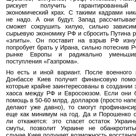
рискует получить гарантированный 
экономический крах. С такими кадрами ник
не надо. А они будут. Запад рассчитывае
сможет сокрушить хилую, сильно зависим
сырьевую экономику РФ и сбросить Путина р
«элиты». Он поставит на взрыв РФ изну
попробует брать у Ирана, сильно потеснив Р
рынке Европы и радикально уменьши
поступления «Газпрома».
Но есть и иной вариант. После военного
Донбассе Киев получит финансовую пом
которые крайне заинтересованы в создании 
хаоса между РФ и Евросоюзом. Если они 
помощь в 50-60 млрд. долларов (просто напе
делают уже давно), то смогут профинанси
еще как минимум на год. Да и Порошенко о
ли откажется: это спасет остаток Украи
смуты, позволит Украине не обанкротить
случае Киев получает возможность восстано