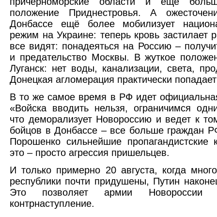
причерноморские области и ещё больш
положение Приднестровья. А ожесточе
Донбассе ещё более мобилизует национа
режим на Украине: теперь кровь застилает р
все видят: понадеяться на Россию – получи
и предательство Москвы. В жуткое положе
Луганск: нет воды, канализации, света, про
Донецкая агломерация практически попадает 
В то же самое время в РФ идет официальна
«Войска вводить нельзя, ограничимся од
что деморализует Новороссию и ведет к том
бойцов в Донбассе – все больше граждан РФ
Порошенко сильнейшие пропагандистские 
это – просто агрессия пришельцев.
И только примерно 20 августа, когда мног
республики почти придушены, Путин наконец
Это позволяет армии Новороссии 
контрнаступление.