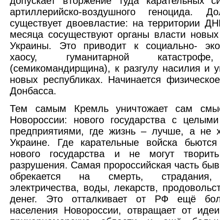
допускает вторжение туда карательных с
артиллерийско-воздушного геноцида. Д
существует двоевластие: на территории Д
месяца сосуществуют органы власти новых
Украины. Это приводит к социально- эко
хаосу, гуманитарной катастрофе
(семикомандирщина), к разгулу насилия и 
новых республиках. Начинается физическо
Донбасса.
Тем самым Кремль уничтожает сам смы
Новороссии: нового государства с целым
предприятиями, где жизнь – лучше, а не 
Украине. Где карательные войска бьются
нового государства и не могут творит
разрушения. Самая пророссийская часть бы
обрекается на смерть, страдания, 
электричества, воды, лекарств, продовольст
денег. Это отталкивает от РФ ещё бо
населения Новороссии, отвращает от иде