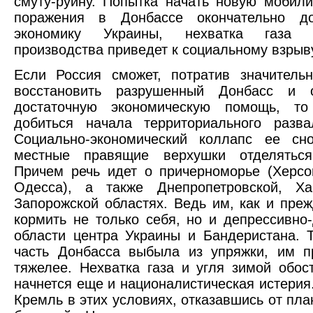
смуту-руину. Попытка начать новую мобил
поражения в Донбассе окончательно д
экономику Украины, нехватка газа
производства приведет к социальному взрыв
Если Россия сможет, потратив значитель
восстановить разрушенный Донбасс и 
достаточную экономическую помощь, т
добиться начала территориального разва
Социально-экономический коллапс ее сно
местные правящие верхушки отделятьс
Причем речь идет о причерноморье (Херсо
Одесса), а также Днепропетровской, Ха
Запорожской областях. Ведь им, как и преж
кормить не только себя, но и депрессивно
области центра Украины и Бандеристана. Т
часть Донбасса выбыла из упряжки, им п
тяжелее. Нехватка газа и угля зимой обост
начнется еще и националистическая истерия.
Кремль в этих условиях, отказавшись от пла