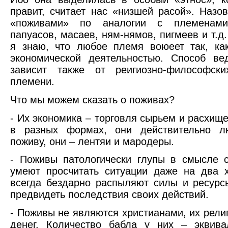
правит, считает нас «низшей расой». Назо
«поживами» по аналогии с племенами 
папуасов, масаев, ням-нямов, пигмеев и т.д.
я знаю, что любое племя воюеет так, ка
экономической деятельностью. Способ ве
зависит также от реигиозно-философски
племени.
Что мы можем сказать о поживах?
- Их экономика – торговля сырьем и расхищ
в разных формах, они действительно л
поживу, они – лентяи и мародеры.
- Поживы патологически глупы в смысле с
умеют просчитать ситуации даже на два 
всегда бездарно распыляют силы и ресурс
предвидеть последствия своих действий.
- Поживы не являются христианами, их религ
денег. Количество бабла у них – эквива