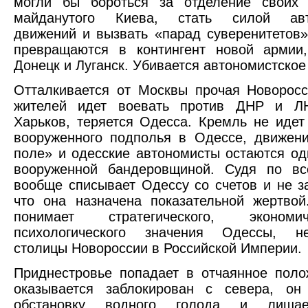
могли бы бороться за отделение своих 
майданутого Киева, стать силой авто
движений и вызвать «парад суверенитетов»
превращаются в контингент новой армии
Донецк и Луганск. Убивается автономистское
Отталкивается от Москвы прочая Новоросс
жителей идет воевать против ДНР и ЛН
Харьков, теряется Одесса. Кремль не идет
вооруженного подполья в Одессе, движен
поле» и одесские автономисты остаются од
вооруженной бандеровщиной. Судя по вс
вообще списывает Одессу со счетов и не за
что она назначена показательной жертво
понимает стратегического, эконом
психологического значения Одессы, н
столицы Новороссии в Российской Империи.
Приднестровье попадает в отчаянное пол
оказывается заблокирован с севера, он
обстановку водного голода и лишае