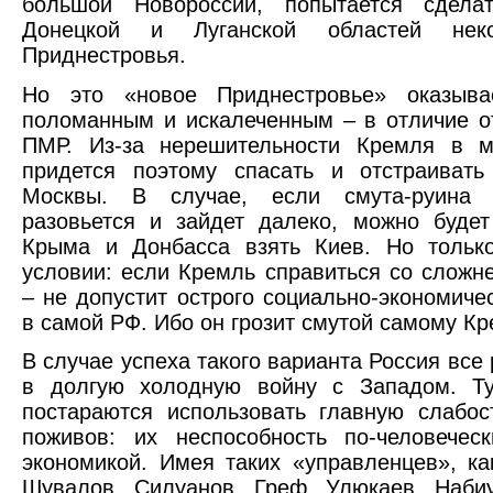
большой Новороссии, попытается сдела
Донецкой и Луганской областей нек
Приднестровья.
Но это «новое Приднестровье» оказыва
поломанным и искалеченным – в отличие о
ПМР. Из-за нерешительности Кремля в м
придется поэтому спасать и отстраиват
Москвы. В случае, если смута-руина 
разовьется и зайдет далеко, можно буде
Крыма и Донбасса взять Киев. Но тольк
условии: если Кремль справиться со слож
– не допустит острого социально-экономичес
в самой РФ. Ибо он грозит смутой самому К
В случае успеха такого варианта Россия все
в долгую холодную войну с Западом. Ту
постараются использовать главную слабос
поживов: их неспособность по-человечес
экономикой. Имея таких «управленцев», ка
Шувалов, Силуанов, Греф, Улюкаев, Наби