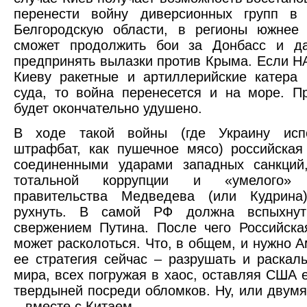
перенести войну диверсионных групп в
Белгородскую области, в регионы южнее
сможет продолжить бои за Донбасс и д
предпринять вылазки против Крыма. Если Н
Киеву ракетные и артиллерийские катера
суда, то война перенесется и на море. П
будет окончательно удушено.
В ходе такой войны (где Украину исп
штрафбат, как пушечное мясо) российская
соединенными ударами западных санкций,
тотальной коррупции и «умелого» 
правительства Медведева (или Кудрин
рухнуть. В самой РФ должна вспыхнут
свержением Путина. После чего Российск
может расколоться. Что, в общем, и нужно А
ее стратегия сейчас – разрушать и раскал
мира, всех погружая в хаос, оставляя США 
твердыней посреди обломков. Ну, или двум
– вместе с Китаем.