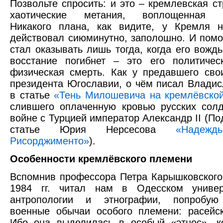
Позвольте спросить: и это – кремлевская ст
хаотические метания, воплощенная бе
Никакого плана, как видите, у Кремля 
действовал сиюминутно, заполошно. И пом
стал оказывать лишь тогда, когда его вождь
восстание погибнет – это его политичес
физическая смерть. Как у предавшего сво
президента Югославии, о чём писал Влади
в статье
«Тень Милошевича на кремлёвской
слившего оплаченную кровью русских сол
войне с Турцией император Александр II (По
статье Юрия Нерсесова
«Надежд
Рисорджименто»
).
Особенности кремлёвского племени
Вспомнив профессора Петра Карышковского,
1984 гг. читал нам в Одесском универ
антропологии и этнографии, попробую
военные обычаи особого племени: расейс
Ибо она выделилась в особый «этнос», к