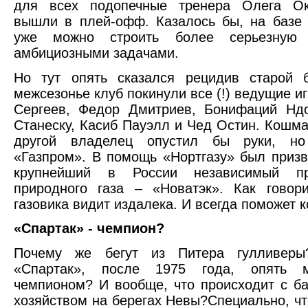
для всех подопечные тренера Олега О
вышли в плей-офф. Казалось бы, на базе 
уже можно строить более серьезную 
амбициозными задачами.
Но тут опять сказался рецидив старой 
межсезонье клуб покинули все (!) ведущие и
Сергеев, Федор Дмитриев, Бонифаций Ндо
Станеску, Касиб Пауэлл и Чед Остин. Кошма
другой владелец опустил бы руки, но
«Газпром». В помощь «Нортгазу» был приз
крупнейший в России независимый про
природного газа – «Новатэк». Как говори
газовика видит издалека. И всегда поможет 
«Спартак» - чемпион?
Почему же бегут из Питера гулливеры
«Спартак», после 1975 года, опять м
чемпионом? И вообще, что происходит с б
хозяйством на берегах Невы?Специально, чт