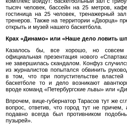
комплекс войдут: баскетбольный зал с трибу
тысяч человек, бассейн на 25 метров, каф
гостиница на 25 человек, тренажерный за
тренеров. Также на территории «Дворца» пр
открыть и музей нашего баскетбола.
Крах «Динамо» или «Наше дело ловить ш
Казалось бы, все хорошо, но совсем 
официальная презентация нового «Спартак
не завершилась скандалом. Конфуз случился
из журналистов попытался обвинить руково
в том, что при попустительстве властей
баскетболе то и дело возникают авантюр
вроде команд «Петербургские львы» или «Д
Впрочем, вице-губернатор Тарасов тут же сг
вопрос, ответив, что город тут не причем, 
подавно всегда был противником подобн
пузырей».