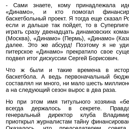
- Сами знаете, кому принадлежала ид
«Динамо», и кто помогал финансир
баскетбольный проект. Я тогда еще сказал Р
если и дальше так пойдет, то в Суперлиге
играть сразу двенадцать динамовских кома
(Москва), «Динамо» (Пермь), «Динамо» (Каза
далее. Это же абсурд! Поэтому я не уди
питерское «Динамо» прекратило свое суще
подвел итог дискуссии Сергей Борисович.
Что ж были и такие времена в истори
баскетбола. А ведь первоначальный бюдж
составлял ни много, ни мало шесть миллион
а на следующий сезон вырос в два раза.
Но при этом имя титульного хозяина «бе
всегда держалось в секрете. Правд
генеральный директор клуба Владими
приоткрыл журналистам тайну финансирова
Оказалось, что председателем совета