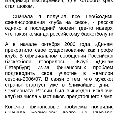
Владимир Евстафьевич, для которого кра
стал шоком.
- Сначала я получил все необходимы
финансирования клуба на сезон, - расск
однако в последний момент где-то наверх
что такая команда российскому баскетболу н
А в начале октября 2006 года «Динам
прекратило свое существование как проф
клуб. В официальном сообщении Российск
баскетбола говорилось: «Клуб «Динам
Петербург) из-за финансовых пробл
подтвердить свое участие в Чемпион
сезона-2006/07. В связи с тем, что мужско
страны стартует уже в ближайшие дни, 
чемпионата России был вынужден исключи
клуб из числа участников предстоящего чемп
Конечно, финансовые проблемы появилис
Сначала Родионову долго не удавалос