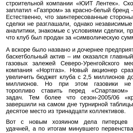
строительной компании «ЮИТ Лентек». Ск
заплатил «Газпром» за красно-белый бренд –
Естественно, что заинтересованные стороны
сделки не разглашали, однако независимы
аналитики, знакомые с условиями сделки, п
что клуб был продан за «символическую сум
А вскоре было названо и дочернее предприя
баскетбольный актив – им оказался главный
газовых залежей Северо-Уренгойского ме
компания
«Нортгаз». Новый акционер сра
увеличить бюджет клуба с 2,5 миллионов д
миллионов. Но при этом газовики не 
торопливо ставить перед «Спартаком» 
задач. Тем более что сезон-2005/06 «кр
завершили на самом дне турнирной таблицы
десятое место из тринадцати коллективов.
Вот с новым хозяином дела питерцев 
удачней, а по итогам минувшего первенств