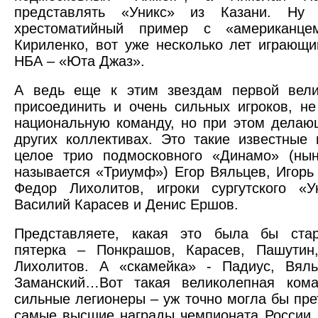
представлять «Уникс» из Казани. Ну 
хрестоматийный пример с «американце
Кириленко, вот уже несколько лет играющ
НБА – «Юта Джаз».
А ведь еще к этим звездам первой вел
присоединить и очень сильных игроков, н
национальную команду, но при этом делаю
других коллективах. Это такие известные 
целое трио подмосковного «Динамо» (нын
называется «Триумф») Егор Вяльцев, Игорь
Федор Лихолитов, игроки сургутского «У
Василий Карасев и Денис Ершов.
Представляете, какая это была бы стар
пятерка – Понкрашов, Карасев, Пашутин,
Лихолитов. А «скамейка» - Падиус, Вяль
Заманский…Вот такая великолепная ком
сильные легионеры – уж точно могла бы пре
самые высшие награды чемпионата России. 