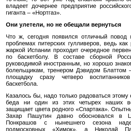
владеет дочернее предприятие российског
гиганта – «Нортгаз».
Они улетели, но не обещали вернуться
Что ж, сегодня появился отличный повод 
проблемах питерских гулливеров, ведь как 
жаркой Испании проходит очередное перве
по баскетболу. В составе сборной Росс
руководимой иностранным, но хорошо знак
болельщикам, тренером Дэвидом Блаттом 
площадку сразу четверо воспитанников
баскетбола.
Казалось бы, надо только радоваться этому 
беда ни один из этих четырех наших в
защищает цвета родного «Спартака». Опытн
Захар Пашутин давно обосновался в Ц
Понкрашов с нынешнего сезона над
подмосковных «Химок», а Николай Па