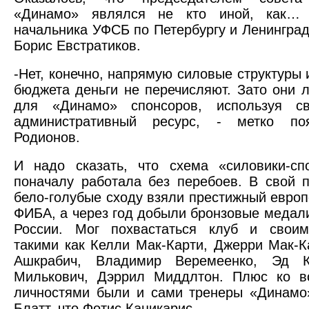
«Динамо» являлся не кто иной, как… 
начальника УФСБ по Петербургу и Ленинград
Борис Евстратиков.
-Нет, конечно, напрямую силовые структуры 
бюджета деньги не перечисляют. Зато они л
для «Динамо» спонсоров, используя с
административный ресурс, - метко по
Родионов.
И надо сказать, что схема «силовики-сп
поначалу работала без перебоев. В свой 
бело-голубые сходу взяли престижный европ
ФИБА, а через год добыли бронзовые медал
России. Мог похвастаться клуб и своим
такими как Келли Мак-Карти, Джерри Мак-К
Ашкрабич, Владимир Веремеенко, Эд К
Милькович, Дэррил Миддлтон. Плюс ко в
личностями были и сами тренеры «Динамо
Блатт, что Фотис Кацикарис.