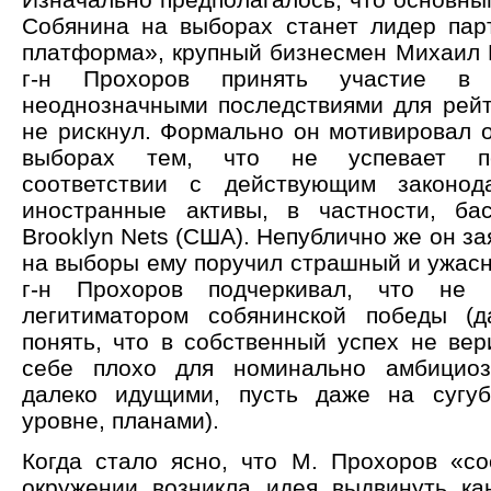
Собянина на выборах станет лидер пар
платформа», крупный бизнесмен Михаил 
г-н Прохоров принять участие в
неоднозначными последствиями для рейт
не рискнул. Формально он мотивировал о
выборах тем, что не успевает п
соответствии с действующим законода
иностранные активы, в частности, ба
Brooklyn Nets (США). Непублично же он за
на выборы ему поручил страшный и ужасн
г-н Прохоров подчеркивал, что не 
легитиматором собянинской победы (
понять, что в собственный успех не вер
себе плохо для номинально амбициоз
далеко идущими, пусть даже на сугуб
уровне, планами).
Когда стало ясно, что М. Прохоров «сос
окружении возникла идея выдвинуть к