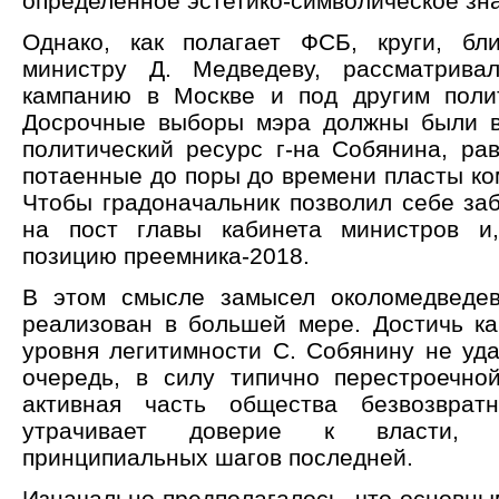
определенное эстетико-символическое зн
Однако, как полагает ФСБ, круги, бл
министру Д. Медведеву, рассматрива
кампанию в Москве и под другим поли
Досрочные выборы мэра должны были в
политический ресурс г-на Собянина, рав
потаенные до поры до времени пласты ко
Чтобы градоначальник позволил себе заб
на пост главы кабинета министров и,
позицию преемника-2018.
В этом смысле замысел околомедведев
реализован в большей мере. Достичь ка
уровня легитимности С. Собянину не уд
очередь, в силу типично перестроечной
активная часть общества безвозврат
утрачивает доверие к власти, 
принципиальных шагов последней.
Изначально предполагалось, что основны