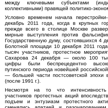
между ключевыми субъектами (инд
коллективными) правящей политико-эконо
Условно временем начала перестройки
декабрь 2011 года, когда в крупных го
прежде всего в столице Москве разве
мирные выступления против фальсифи
Государственную думу, состоявшихся 4 д
Болотной площади 10 декабря 2011 года
тысяч участников, протестное мероприя
Сахарова 24 декабря — около 100 тыс
цифры были беспрецедентно высо
путинского периода новейшей российской
— большей части постсоветской эпохи 
(после 1991 г.).
Несмотря на то что интенсивность
участников протестных акций впоследств
подъем и энтузиазм протестного акти
сменялись апатией и разочарованием