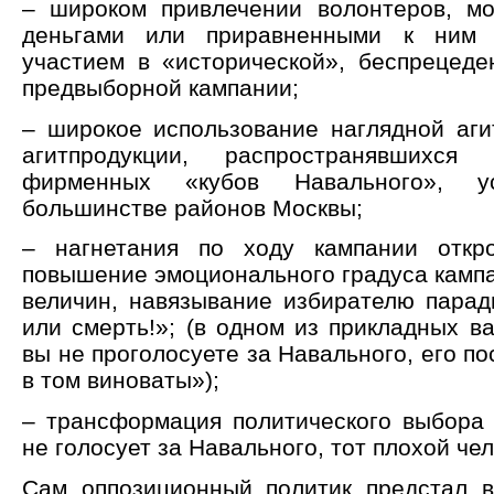
– широком привлечении волонтеров, м
деньгами или приравненными к ним 
участием в «исторической», беспрецеде
предвыборной кампании;
– широкое использование наглядной аги
агитпродукции, распространявшихс
фирменных «кубов Навального», у
большинстве районов Москвы;
– нагнетания по ходу кампании откро
повышение эмоционального градуса кампа
величин, навязывание избирателю пара
или смерть!»; (в одном из прикладных в
вы не проголосуете за Навального, его по
в том виноваты»);
– трансформация политического выбора 
не голосует за Навального, тот плохой чел
Сам оппозиционный политик предстал 