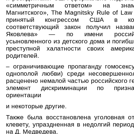
«симметричным ответом» на знам
Магнитского», The Magnitsky Rule of Law A
принятый конгрессом США в ко
соответствующий закон получил назв
Яковлева» — по имени российс
усыновленного из детского дома и погибше
преступной халатности своих америк
родителей.
– ограничивающие пропаганду гомосек
однополой любви) среди несовершенно
расценено немалой частью российского г
элемент дискриминации по призна
ориентации
и некоторые другие.
Также была восстановлена уголовная от
клевету, упраздненная в недолгий период
на Д. Медведева.