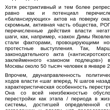
Хотя рестриктивный и тем более репрес
равно как и потенциал перечис
«балансирующих» актов на поверку ока
скромным, активная часть общества, РОГ
перечисленные действия власти негат
шаги, как, например, «закон Димы Яковле
стали факторами, провоцирующими н
протестные выступления. Так, Мар
законодательного акта («антисиротског
заклейменного «законом подлецов»)
Москвы около 50 тысяч человек в январе 2
Впрочем, двунаправленность политич
ходов власти «шаг вперед, N шагов наза
характеристическая особенность перестр
Она со всей неизбежностью обусло
перестройки как этапа / периода в жи
системы, достигшей определенной с