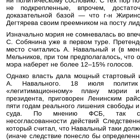
ни политическому сословию. С тех пор п
не подкрепленные, впрочем, достат
доказательной базой — что г-н Жирино
Дегтярева своим преемником на посту ли
Изначально мэрия не сомневалась во впе
С. Собянина уже в первом туре. Претенд
место считались А. Навальный и (в мен
Мельников, при том предполагалось, что 
мэра наберет не более 12–15% голосов.
Однако власть дала мощный стартовый 
А. Навального. 18 июля политик
«легитимационному» плану мэрии и
президента, приговорен Ленинским райс
пяти годам реального лишения свободы и
суда. По мнению ФСБ, так слу
несогласованности действий Следственн
который считал, что Навальный таки долж
(иначе следствие понесло бы определенн