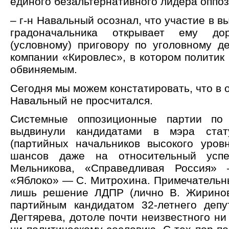
единого безальтернативного лидера оппо
– г-н Навальный осознал, что участие в в
градоначальника открывает ему до
(условному) приговору по уголовному д
компании «Кировлес», в котором политик
обвиняемым.
Сегодня мы можем констатировать, что в 
Навальный не просчитался.
Системные оппозиционные партии по
выдвинули кандидатами в мэра стат
(партийных начальников высокого уров
шансов даже на относительный ус
Мельникова, «Справедливая Россия»
«Яблоко» — С. Митрохина. Примечательн
лишь решение ЛДПР (лично В. Жиринов
партийным кандидатом 32-летнего деп
Дегтярева, дотоле почти неизвестного ни