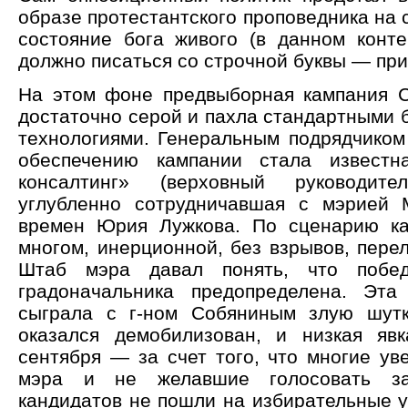
образе протестантского проповедника на 
состояние бога живого (в данном конте
должно писаться со строчной буквы — при
На этом фоне предвыборная кампания 
достаточно серой и пахла стандартными 
технологиями. Генеральным подрядчиком 
обеспечению кампании стала извест
консалтинг» (верховный руководите
углубленно сотрудничавшая с мэрией 
времен Юрия Лужкова. По сценарию ка
многом, инерционной, без взрывов, пере
Штаб мэра давал понять, что побед
градоначальника предопределена. Эта
сыграла с г-ном Собяниным злую шутк
оказался демобилизован, и низкая яв
сентября — за счет того, что многие ув
мэра и не желавшие голосовать за
кандидатов не пошли на избирательные у