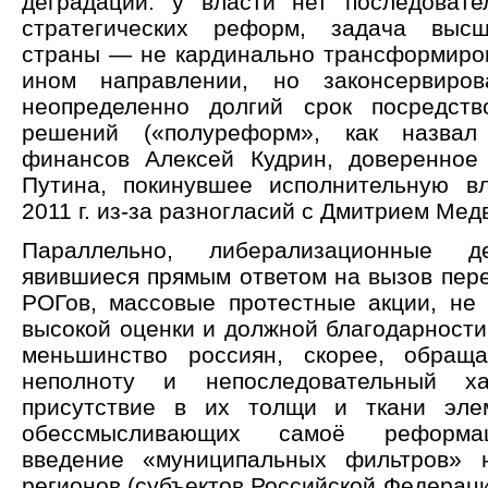
деградации: у власти нет последоват
стратегических реформ, задача высш
страны — не кардинально трансформиров
ином направлении, но законсервиро
неопределенно долгий срок посредств
решений («полуреформ», как назвал
финансов Алексей Кудрин, доверенное
Путина, покинувшее исполнительную в
2011 г. из-за разногласий с Дмитрием Мед
Параллельно, либерализационные де
явившиеся прямым ответом на вызов пере
РОГов, массовые протестные акции, не
высокой оценки и должной благодарности
меньшинство россиян, скорее, обращ
неполноту и непоследовательный ха
присутствие в их толщи и ткани элем
обессмысливающих самоё реформа
введение «муниципальных фильтров» 
регионов (субъектов Российской Федераци