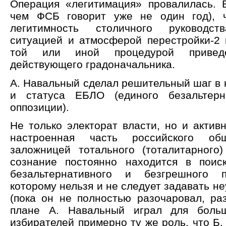
Операция «легитимация» провалилась. 
чем ФСБ говорит уже не один год), ч
легитимность столичного руководст
ситуацией и атмосферой перестройки-2 к
той или иной процедурой привед
действующего градоначальника.
А. Навальный сделал решительный шаг в 
и статуса ЕБЛО (единого безальтерн
оппозиции).
Не только электорат власти, но и актив
настроенная часть российского общ
заложницей тотального (тоталитарного)
сознание постоянно находится в поис
безальтернативного и безгрешного 
которому нельзя и не следует задавать н
(пока он не полностью разочаровал, раз
плане А. Навальный играл для боль
избирателей примерно ту же роль, что Б.