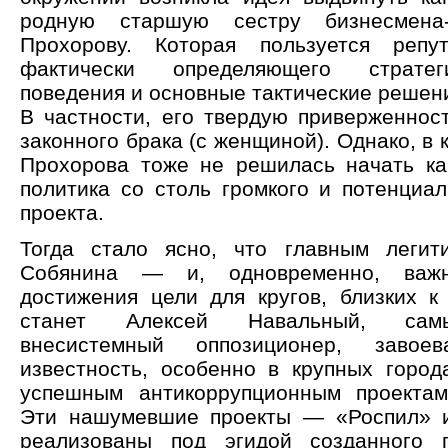
родную старшую сестру бизнесмена-
Прохорову. Которая пользуется репут
фактически определяющего страте
поведения и основные тактические решени
В частности, его твердую приверженност
законного брака (с женщиной). Однако, в 
Прохорова тоже не решилась начать ка
политика со столь громкого и потенциал
проекта.
Тогда стало ясно, что главным легит
Собянина — и, одновременно, важ
достижения цели для кругов, близких 
станет Алексей Навальный, сам
внесистемный оппозиционер, завое
известность, особенно в крупных город
успешным антикоррупционным проектам
Эти нашумевшие проекты — «Роспил» 
реализованы под эгидой созданного 