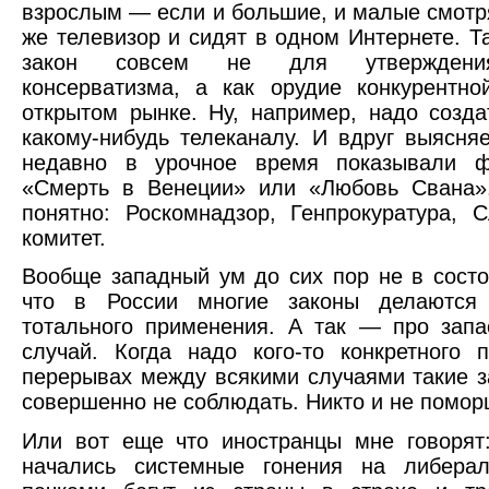
взрослым — если и большие, и малые смотря
же телевизор и сидят в одном Интернете. Та
закон совсем не для утверждения
консерватизма, а как орудие конкурентн
открытом рынке. Ну, например, надо созд
какому-нибудь телеканалу. И вдруг выясняе
недавно в урочное время показывали 
«Смерть в Венеции» или «Любовь Свана
понятно: Роскомнадзор, Генпрокуратура, 
комитет.
Вообще западный ум до сих пор не в состо
что в России многие законы делаются
тотального применения. А так — про запа
случай. Когда надо кого-то конкретного 
перерывах между всякими случаями такие 
совершенно не соблюдать. Никто и не помор
Или вот еще что иностранцы мне говорят
начались системные гонения на либерал