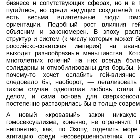
бизнесе и сопутствующих сферах, но и в 
пугайтесь, но среди ведущих создателей 
есть весьма влиятельные люди гомос
ориентации. Подобный рост влияния гей
объясним и закономерен. В эпоху расп
структур и систем (к числу которых может б
российско-советская империя) на аван
выходят разнообразные меньшинства. Кот
многолетних гонений на них всегда боле
солидарны и отмобилизованы для борьбы. И
почему-то хочет ослабить гей-влияни
следовало бы, наоборот, — легализовать 
таком случае однополая любовь стала
делом, и сама основа для сверхконсол
постепенно растворилась бы в толще соврем
А новый «кровавый» закон никакую 
гомосексуализма, конечно, не ограничит. 
непонятно, как, по Эзопу, отделить море 
агитацию среди несовершеннолетних от 