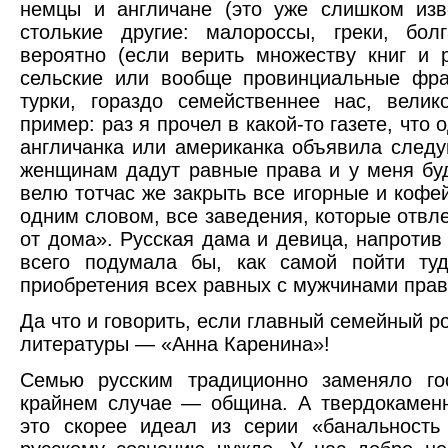
немцы и англичане (это уже слишком изв
столькие другие: малороссы, греки, бол
вероятно (если верить множеству книг и р
сельские или вообще провинциальные фра
турки, гораздо семейственнее нас, велик
пример: раз я прочел в какой-то газете, что
англичанка или американка объявила след
женщинам дадут равные права и у меня буд
велю тотчас же закрыть все игорные и коф
одним словом, все заведения, которые отвл
от дома». Русская дама и девица, напротив 
всего подумала бы, как самой пойти туд
приобретения всех равных с мужчинами прав
Да что и говорить, если главный семейный р
литературы — «Анна Каренина»!
Семью русским традиционно заменяло гос
крайнем случае — община. А твердокамен
это скорее идеал из серии «банальность