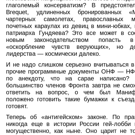
глаголемый консерватизм? В предстоятел
Brequet, удлиненных бронированных «М
чартерных самолетах, православных мо
почетных караулах из девиц в мини-юбках,
патриарха Гундяева? Это все может в со
новым законодательством попасть в
«оскорбление чувств верующих», но д
лидерства — космически далеко.
И не надо слишком серьезно вчитываться 
прочие программные документы ОНФ — НФЗ
по анекдоту, что на сарае написано? 
большинство членов Фронта завтра не смо
ответить на вопрос, о чем был Маниф
положено готовить такие бумажки к съез
готовят.
Теперь об «антигейском» законе. По пра
никогда еще в истории России гей-лобби
могущественно, как ныне. Оно царит не т