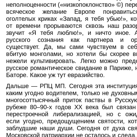
неполноценности («низкопоклонство» ©) пер
всяческое желание Европе понравить
оголтелых криках «Запад, я тебя убью!», к
от времени прорываются сквозь наш разо
звучит «Я тебя люблю!», и ничто иное. 
русского сознания как партнера и ор
существует. Да, мы сами чувствуем в себ
вбитую монголами, но хотели бы скорее в
нежели культивировать. Легко можно пред
русское романтическое свидание в Париже, н
Баторе. Какое уж тут евразийство.
Дальше — РПЦ МП. Сегодня эта институци
каким угодно водителем, только не духовны
многосоттысячный приток паствы в Русску
рубеже 80–90-х годов XX века был связан
перестроечной либерализацией, но с ожи
если угодно, предощущением святости, ко
заблудшие наши души. Сегодня от духа свя
Московской патриархии не осталось и следа.