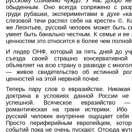
русскому сознанию чуждо. У нас добро н
обыденным. Оно всегда сопряжено с раз
груди рубашки, экспериментами в духе «к
слезовой течи распял себя на кресте» ©. Ка
же Леонтьев, русский человек может быть с
умеет быть банально честным. К семье и ее
ценностям это относится в более чем полной
И лидер ОНФ, который за пять дней до уч
съезда своей страшно консервативной 
объявляет на всю страну о разводе с многол
— живое свидетельство об истинной ро
ценностей на этой нервной почве.
Теперь пару слов о евразийстве. Никакая
доктрина в условиях данной России не
успешной. Всяческое евразийство —
романтическая на грани истерики. Ибо 
русский человек внутренне ощущает себя
Просто периферийным европейцем, котор
событий пока не очень пускают. Отсюда жут