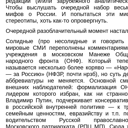
редакции (и/или зарубежного аналитическ
Чтобы выслушать очередной набор весь
мифов о России. И попытаться эти ми
стереотипы, хоть как-то опровергнуть.
Очередной разоблачительный момент настал
Солидные (про несолидные и говорить 
мировые СМИ переполнены комментариям
учреждения в московском Манеже Обще
народного фронта (ОНФ). Который тепе
называется несколько более коряво — «На
— за Россию» (НФЗР, почти нрзб), но суть д
аббревиатуры не меняется. Основной см
внешних наблюдателей: формализация 
лидером которого избран, как ни странн
Владимир Путин, подчеркивает консервати
в российской внутренней политике — к т
семейным ценностям, евразийству и т.п. 
водительством Русской православ
Московского патриархата (РПЦ МП). Сюда 