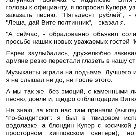
головы к официанту, я попросил Купера уз
заказать песню. "Пятьдесят рублей", -
"Леша, дай Вите полтинник", - сказал я.
"А сейчас, - обрадованно объявил соли
просьбе наших новых уважаемых гостей "М
Евреи заулыбались, дружелюбно закива
армяне резко перестали глазеть в нашу ст
Музыканты играли на подъеме. Лучшего 
я не слышал ни до, ни после этого.
А мы так же, без эмоций, с каменными 
песню, доели и, щедро отблагодарив Витю
Не знаю, за кого нас там приняли (выгл
"по-бандитски": я был в твидовом ис
водолазке, а блондин Купер с косичкой
просторном хипповском свитере), н