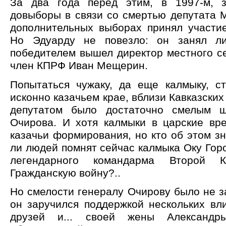
За два года перед этим, в 1997-м, з
довыборы в связи со смертью депутата 
дополнительных выборах принял участи
Но Эдуарду не повезло: он занял л
победителем вышел директор местного с
член КПРФ Иван Мещерин.
Попытаться чужаку, да еще калмыку, ст
исконно казачьем крае, вблизи Кавказски
депутатом было достаточно смелым 
Очирова. И хотя калмыки в царские вр
казачьи формирования, но кто об этом з
ли людей помнят сейчас калмыка Оку Горо
легендарного командарма Второй 
Гражданскую войну?..
Но смелости генералу Очирову было не з
он заручился поддержкой нескольких вл
друзей и... своей жены Александ