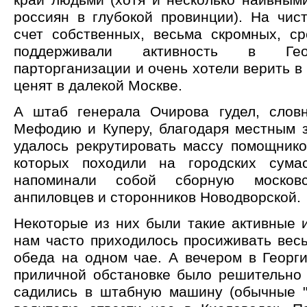
россиян в глубокой провинции). На чис
счет собственных, весьма скромных, ср
поддерживали активность в Гео
парторганизации и очень хотели верить в 
ценят в далекой Москве.
А штаб генерала Очирова гудел, слов
Мефодию и Куперу, благодаря местным 
удалось рекрутировать массу помощнико
которых походили на городских сум
напоминали собой сборную москов
анпиловцев и сторонников Новодворской.
Некоторые из них были такие активные 
нам часто приходилось просиживать вес
обеда на одном чае. А вечером в Георг
приличной обстановке было решительно 
садились в штабную машину (обычные "