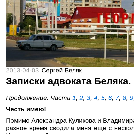
2013-04-03
Сергей Беляк
Записки адвоката Беляка.
Продолжение. Части
1
,
2
,
3
,
4
,
5
,
6
,
7
,
8
,
9
Честь имею!
Помимо Александра Куликова и Владимира
разное время сводила меня еще с неско