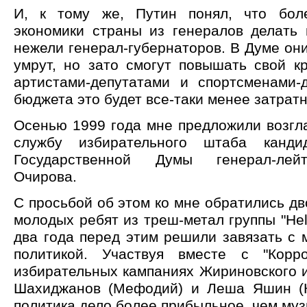
И, к тому же, Путин понял, что бол
экономики страны из генералов делать 
нежели генерал-губернаторов. В Думе они
умрут, но зато смогут повышать свой к
артистами-депутатами и спортсменами-
бюджета это будет все-таки менее затратн
Осенью 1999 года мне предложили возгл
службу избирательного штаба канди
Государственной Думы генерал-лей
Очирова.
С просьбой об этом ко мне обратились дв
молодых ребят из треш-метал группы "Hell
два года перед этим решили завязать с 
политикой. Участвуя вместе с "Корр
избирательных кампаниях Жириновского 
Шахиджанов (Мефодий) и Леша Яшин (К
политика дело более прибыльное, чем муз