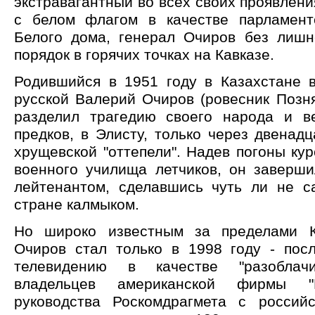
экстравагантный во всех своих проявле
с белом флагом в качестве парламент
Белого дома, генерал Очиров без лиш
порядок в горячих точках на Кавказе.
Родившийся в 1951 году в Казахстане 
русской Валерий Очиров (ровесник Позн
разделил трагедию своего народа и в
предков, в Элисту, только через двенадц
хрущевской "оттепели". Надев погоны ку
военного училища летчиков, он заверши
лейтенантом, сделавшись чуть ли не 
стране калмыком.
Но широко известным за пределами 
Очиров стал только в 1998 году - пос
телевидению в качестве "разоблачи
владельцев американской фирмы 
руководства Роскомдрагмета с россий