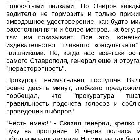
полосатыми палками. Но Очиров кажды
водителю не тормозить и только прижи
эмвэдэшное удостоверение, как будто м
расстояния пяти и более метров, на бегу, 
там им показывает. Все это, конечно
издевательство "главного консультанта
гаишниками. Но, когда нас все-таки ос
самого Ставрополя, генерал еще и отруг
"нерасторопность".
Прокурор, внимательно послушав Вал
ровно десять минут, любезно предложи
пообещал, что "прокуратура тщат
правильность подсчета голосов и собл
проведении выборов".
"Честь имею!" - Сказал генерал, крепко
руку на прощание. И через полчаса 
обратном направлении.Но уже не так быст