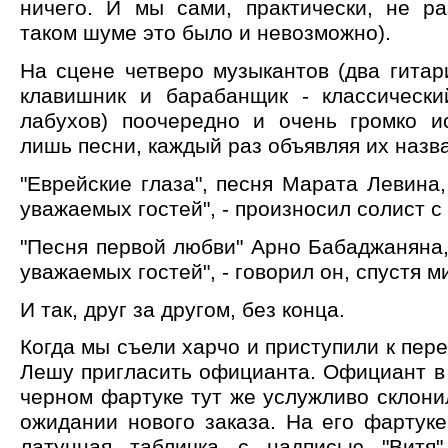
ничего. И мы сами, практически, не ра
таком шуме это было и невозможно).
На сцене четверо музыкантов (два гитар
клавишник и барабанщик - классически
лабухов) поочередно и очень громко и
лишь песни, каждый раз объявляя их назв
"Еврейские глаза", песня Марата Левина
уважаемых гостей", - произносил солист 
"Песня первой любви" Арно Бабаджаняна
уважаемых гостей", - говорил он, спустя 
И так, друг за другом, без конца.
Когда мы съели харчо и приступили к пере
Лешу пригласить официанта. Официант в
черном фартуке тут же услужливо склони
ожидании нового заказа. На его фартук
латунная табличка с надписью "Витя"