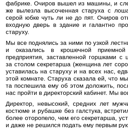
фабрике. Очиров вышел из машины, и сл
же вылезла высоченная старуха с лош
серой юбке чуть ли не до пят. Очиров 
входную дверь в здание и галантно про
старуху.
Мы все поднялись за ними по узкой лестн
и оказались в крошечной приемной 
предприятия, заставленной горшками с 
за столом секретарша (женщина лет соро
уставилась на старуху и на всех нас, ед
этой комнате. Старуха сказала ей, что мы
та поспешила ему об этом доложить, пос
нас пройти в директорский кабинет. Мы в
Директор, невысокий, средних лет мужч
костюме и рубашке без галстука, встрети
более оторопело, чем его секретарша, ус
и даже не решился подать ему первым рук