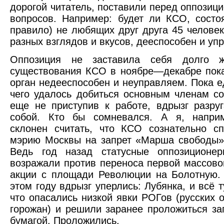
дорогой читатель, поставили перед оппозици
вопросов. Например: будет ли КСО, состо
правило) не любящих друг друга 45 челове
разных взглядов и вкусов, дееспособен и уп
Оппозиция не заставила себя долго ж
существования КСО в ноябре—декабре пока
орган недееспособен и неуправляем. Пока е
чего удалось добиться основным членам со
еще не приступив к работе, вдрызг разру
собой. Кто бы сомневался. А я, напри
склонен считать, что КСО сознательно с
мэрию Москвы на запрет «Марша свободы»
Ведь год назад статусные оппозиционе
возражали против переноса первой массово
акции с площади Революции на Болотную.
этом году вдрызг уперлись: Лубянка, и всё 
что опасались низкой явки РОГов (русских 
горожан) и решили заранее проложиться за
бумагой. Проложились.