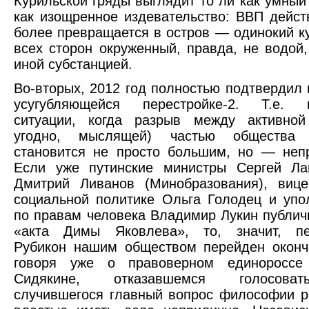
Курильской гряды выглядит то ли как умный 
как изощренное издевательство: ВВП дейст
более превращается в остров — одинокий ку
всех сторон окруженный, правда, не водой,
иной субстанцией.
Во-вторых, 2012 год полностью подтвердил 
усугубляющейся перестройке-2. Т.е. и
ситуации, когда разрыв между активной
угодно, мыслящей) частью общества
становится не просто большим, но — неп
Если уже путинские министры Сергей Ла
Дмитрий Ливанов (Минобразования), вице
социальной политике Ольга Голодец и уп
по правам человека Владимир Лукин публич
«акта Димы Яковлева», то, значит, пе
Рубикон нашим обществом перейден оконч
говоря уже о правоверном единороссе
Сидякине, отказавшемся голосова
случившегося главный вопрос философии р