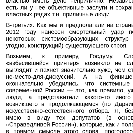
властью иметь дело неприлично. Независ
есть ли у нее объективные заслуги и сохра
властных рядах т.н. приличные люди.
В-третьих. Как мы и предполагали на стран
2012 году нанесен смертельный удар п
некоторых системообразующих структур
угодно, конструкций) существующего строя.
Возьмем, к примеру, Госдуму. Слов
«взбесившийся принтер» возникло не сл
выглядит и пахнет значительно хуже, чем с
не-место-для-дискуссий. А на фини
окончательно убедились, что системные
современной России — это, как правило, у
люди, а представители какого-то иного
возникшего в продолжающемся (по Дарвин
искусственно-естественного отбора. Я, бе
имею в виду тех депутатов (в осн
«Справедливой России»), которые, как и по
в прямом смысле этого слова, проголосо