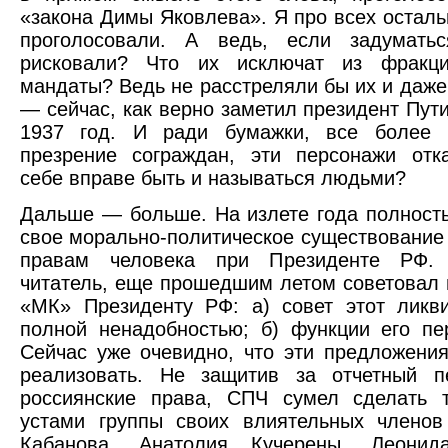
«закона Димы Яковлева». Я про всех осталь
проголосовали. А ведь, если задумать
рисковали? Что их исключат из фракц
мандаты? Ведь не расстреляли бы их и даже
— сейчас, как верно заметил президент Пути
1937 год. И ради бумажки, все более
презрение сограждан, эти персонажи отк
себе вправе быть и называться людьми?
Дальше — больше. На излете года полност
свое морально-политическое существование т
правам человека при Президенте РФ. 
читатель, еще прошедшим летом советовал 
«МК» Президенту РФ: а) совет этот ликв
полной ненадобностью; б) функции его п
Сейчас уже очевидно, что эти предложени
реализовать. Не защитив за отчетный п
россиянские права, СПЧ сумел сделать т
устами группы своих влиятельных члено
Кабанова, Анатолия Кучерены, Леонид