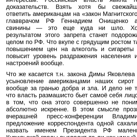
доказательств. Взять хотя бы свежай
ответить американцам на «закон Магнитского
главврачом РФ Геннадием Онищенко ам
свинины — это еще куда ни шло. Хо
результатом этого запрета станет подоро
целом по РФ. Что вкупе с грядущим ростом 
повышением цен на алкоголь и сигареты 
повысит уровень раздражения населения 
настроений вообще.
Что же касается т.н. закона Димы Яковлева 
усыновление американцами наших сиро
вообще за гранью добра и зла. И дело не т
что власть размашисто бьет самоё себя лицо
в том, что она этого совершенно не пони
абсолютно искренне. В этом смысле проз
вчерашней пресс-конференции Владим
предложение корреспондента одной сахали
назвать именем Президента РФ малень