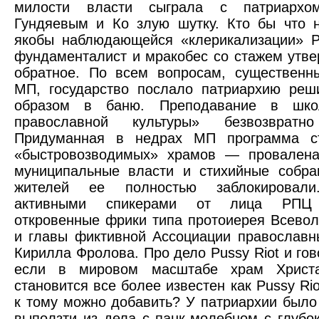
милости власти сыграла с патриархо
Гундяевым и Ко злую шутку. Кто бы что 
якобы наблюдающейся «клерикализации» Р
фундаменталист и мракобес со стажем утв
обратное. По всем вопросам, существен
МП, государство послало патриархию реш
образом в баню. Преподавание в шко
православной культуры» безвозвратно
Придуманная в недрах МП программа ст
«быстровозводимых» храмов — провалена.
муниципальные власти и стихийные собра
жителей ее полностью заблокировали
активными спикерами от лица РПЦ 
откровенные фрики типа протоиерея Всево
и главы фиктивной Ассоциации православн
Кирилла Фролова. Про дело Pussy Riot и гов
если в мировом масштабе храм Христа
становится все более известен как Pussy Rio
к тому можно добавить? У патриархии был
выползти из дела с панк-молебном с глубо