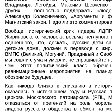
Владимира Легойды, Максима Шевченко 
других — полностью поддержать «людое
Александр Колесниченко, «Аргументы и ф
Магнитский закон. Надо ли это комментиров
Вообще, истерический крик лидера ЛДП
Жириновского, человека весьма неглупого 
одаренного, что, дескать, русские дети с
детские дома, должен в переводе с жири
ВМПС (Великий, Могучий, Правдивый и Своб
мы сошли с ума и умерли, не спрашивайте на
чем. Этот политический класс обрече
реанимационные мероприятия не плани
обозримое будущее.
Как никогда близка к списанию в истори
оказалась в истекающем году и Русская 
церковь Московского патриархата (РПЦ М
отказаться от претензий на роль мораль
лидера русского общества в обмен на ме