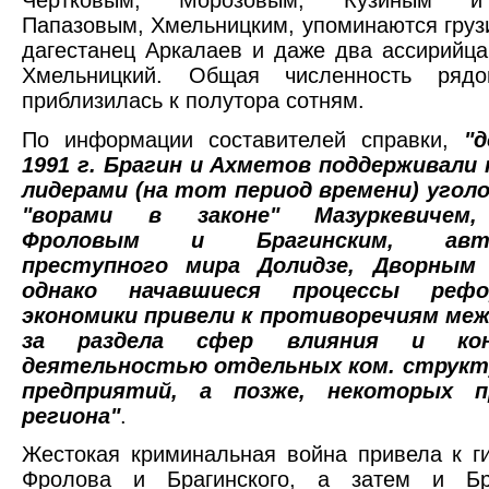
Папазовым, Хмельницким, упоминаются груз
дагестанец Аркалаев и даже два ассирийца
Хмельницкий. Общая численность рядо
приблизилась к полутора сотням.
По информации составителей справки,
"
1991 г. Брагин и Ахметов поддерживали
лидерами (на тот период времени) уголо
"ворами в законе" Мазуркевичем,
Фроловым и Брагинским, авто
преступного мира Долидзе, Дворным 
однако начавшиеся процессы рефо
экономики привели к противоречиям межд
за раздела сфер влияния и ко
деятельностью отдельных ком. структу
предприятий, а позже, некоторых п
региона"
.
Жестокая криминальная война привела к г
Фролова и Брагинского, а затем и Бр