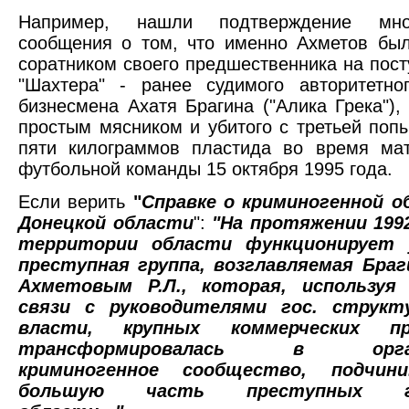
Например, нашли подтверждение мног
сообщения о том, что именно Ахметов бы
соратником своего предшественника на пост
"Шахтера" - ранее судимого авторитетно
бизнесмена Ахатя Брагина ("Алика Грека"),
простым мясником и убитого с третьей поп
пяти килограммов пластида во время ма
футбольной команды 15 октября 1995 года.
Если верить
"
Справке о криминогенной о
Донецкой области
":
"На протяжении 1992
территории области функционирует 
преступная группа, возглавляемая Браг
Ахметовым Р.Л., которая, используя
связи с руководителями гос. структу
власти, крупных коммерческих пр
трансформировалась в органи
криминогенное сообщество, подчин
большую часть преступных гру