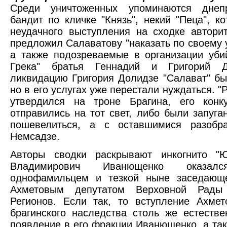
Среди уничтоженных упоминаются днепр
бандит по кличке "Князь", некий "Пеца", ко
неудачного выступления на сходке автори
предложил Салаватову "наказать по своему 
а также подозреваемые в организации уби
Грека" братья Геннадий и Григорий Д
ликвидацию Григория Долидзе "Салават" бы
но в его услугах уже перестали нуждаться. "
утвердился на троне Брагина, его конк
отправились на тот свет, либо были запуга
пошевелиться, а с оставшимися разобр
Немсадзе.
Авторы сводки раскрывают инкогнито "
Владимирович Иванющенко оказал
однофамильцем и тезкой ныне заседающ
Ахметовым депутатом Верховной Рады
Регионов. Если так, то вступление Ахме
брагинского наследства столь же естестве
появление в его фракции Иванющенко, а та