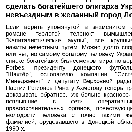
сделать богатейшего олигарха Ук
невъездным в желанный город Л
Если верить упомянутой в знаменитом с
романе "Золотой теленок" вымышле
"Капиталистические акулы", все крупны
нажиты нечестным путем. Можно долго спор
или нет, но самому богатому человеку Украи
списке богатейших бизнесменов мира по ве
Forbes, президенту донецкого футбол
"Шахтёр", основателю компании "Сист
Менеджмент" и депутату Верховной рады
Партии Регионов Ринату Ахметову теперь пр
доказывать обратное. Уж больно красноре
всплывшие в сети оперативны
правоохранительных органов, повествующ
молодости человека с точно такими ж
фамилией, орудовавшего в Донецкой обла
1990-х.