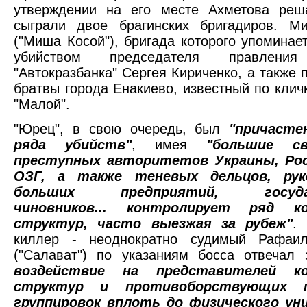
утверждении на его месте Ахметова ре
сыграли двое брагинских бригадиров. М
("Миша Косой"), бригада которого упоминает
убийством председателя правления
"Автокразбанка" Сергея Кириченко, а также 
братвы города Енакиево, известный по клич
"Малой".
"Юрец", в свою очередь, был
"причастен
ряда убийств"
, имея
"большие с
преступных авторитетов Украины, Рос
ОЗГ, а также теневых дельцов, рук
больших предприятий, государ
чиновников... контролирует ряд ко
структур, часто выезжая за рубеж"
.
киллер - неоднократно судимый Рафаи
("Салават") по указаниям босса отвечал
воздействие на представителей ко
структур и противоборствующих п
группировок вплоть до физического ун