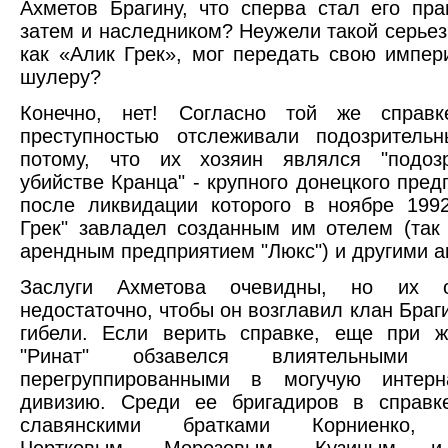
Ахметов Брагину, что сперва стал его пра
затем и наследником? Неужели такой серьез
как «Алик Грек», мог передать свою импе
шулеру?
Конечно, нет! Согласно той же справ
преступностью отслеживали подозрительн
потому, что их хозяин являлся "подо
убийстве Кранца" - крупного донецкого пред
после ликвидации которого в ноябре 199
Грек" завладел созданным им отелем (та
арендным предприятием "Люкс") и другими а
Заслуги Ахметова очевидны, но их 
недостаточно, чтобы он возглавил клан Браг
гибели. Если верить справке, еще при ж
"Ринат" обзавелся влиятельными с
перегруппированными в могучую интерн
дивизию. Среди ее бригадиров в справк
славянскими братками Корниенко, 
Чертковым, Морозовым, Кузиным и