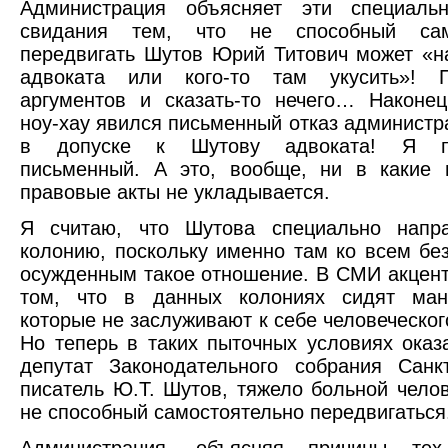
Администрация объясняет эти специаль
свидания тем, что не способный само
передвигать Шутов Юрий Титович может «н
адвоката или кого-то там укусить»! 
аргументов и сказать-то нечего… Наконе
ноу-хау явился письменный отказ администр
в допуске к Шутову адвоката! Я по
письменный. А это, вообще, ни в какие 
правовые акты не укладывается.
Я считаю, что Шутова специально напр
колонию, поскольку именно там ко всем бе
осужденным такое отношение. В СМИ акцент
том, что в данных колониях сидят мань
которые не заслуживают к себе человеческог
Но теперь в таких пыточных условиях ока
депутат Законодательного собрания Санкт
писатель Ю.Т. Шутов, тяжело больной челов
не способный самостоятельно передвигаться