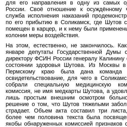
для его направления в одну из самых о
России. Своё отношение к осуждённому 
служба исполнения наказаний продемонст
по его прибытию в Соликамск, где Шутов 
помещен в карцер, и к нему были применен
колонии меры воздействия.
На этом, естественно, не закончилось. Как
январе депутаты Государственной Думы о
директору ФСИН России генералу Калинину 
состоянии здоровья Шутова. Из Москвы 
Пермскому краю была дана команда 
освидетельствование, для чего в Соликамс
собрали специальную медицинскую ком
комиссия, не имя медкарты Шутова, а удов
лишь простым внешним осмотром больно
решение о том, что Шутов тяжелыми забо
страдает. Объем акта составил три листа
более чем половина текста была посвяще
якобы обнаруженных комиссией признаков 