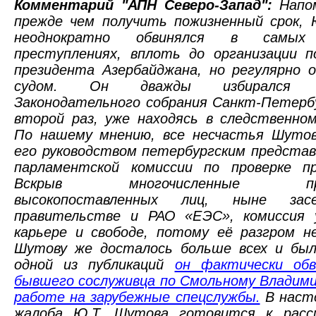
Комментарий "АПН Северо-Запад":
Напо
прежде чем получить пожизненный срок,
неоднократно обвинялся в самых 
преступлениях, вплоть до организации п
президента Азербайджана, но регулярно 
судом. Он дважды избирался д
Законодательного собрания Санкт-Петерб
второй раз, уже находясь в следственно
По нашему мнению, все несчастья Шутов
его руководством петербургским предста
парламентской комиссии по проверке пр
Вскрыв многочисленные прес
высокопоставленных лиц, ныне за
правительстве и РАО «ЕЭС», комиссия 
карьере и свободе, потому её разгром н
Шутову же досталось больше всех и был
одной из публикаций
он фактически обв
бывшего сослуживца по Смольному Владим
работе на зарубежные спецслужбы.
В наст
жалоба Ю.Т. Шутова готовится к расс