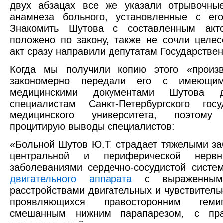
двух абзацах все же указали отрывочны
анамнеза больного, установленные с е
Знакомить Шутова с составленным акт
положено по закону, также не сочли целе
акт сразу направили депутатам Государстве
Когда мы получили копию этого «произв
закономерно передали его с имеющи
медицинскими документами Шутова 
специалистам Санкт-Петербургского госу
медицинского университета, поэтом
процитирую выводы специалистов:
«Больной Шутов Ю.Т. страдает тяжелыми з
центральной и периферической нервн
заболеваниями сердечно-сосудистой сист
двигательного аппарата
с выраженными
расстройствами двигательных и чувствитель
проявляющихся правосторонним гем
смешанным нижним парапарезом, с пра