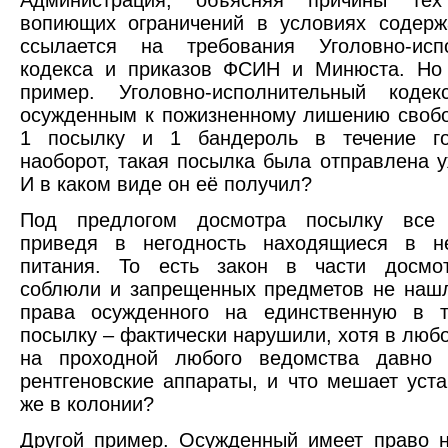
Администрация, объясняя причины те
вопиющих ограничений в условиях содерж
ссылается на требования Уголовно-испо
кодекса и приказов ФСИН и Минюста. Но 
пример. Уголовно-исполнительный кодек
осужденным к пожизненному лишению своб
1 посылку и 1 бандероль в течение го
наоборот, такая посылка была отправлена у
И в каком виде он её получил?
Под предлогом досмотра посылку все 
приведя в негодность находящиеся в н
питания. То есть закон в части досмо
соблюли и запрещенных предметов не нашл
права осужденного на единственную в т
посылку – фактически нарушили, хотя в любо
на проходной любого ведомства давно 
рентгеновские аппараты, и что мешает уста
же в колонии?
Другой пример. Осужденный имеет право н