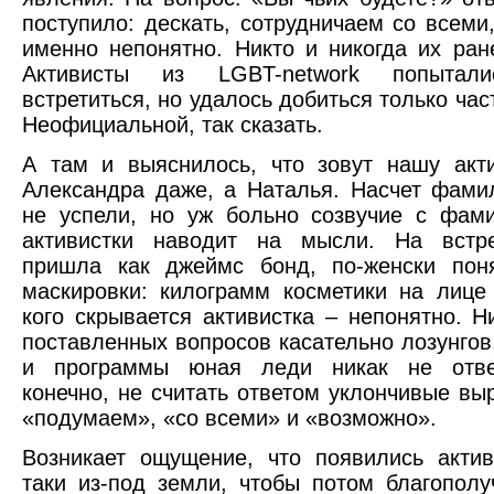
поступило: дескать, сотрудничаем со всеми,
именно непонятно. Никто и никогда их ран
Активисты из
LGBT
-
network
попытали
встретиться, но удалось добиться только час
Неофициальной, так сказать.
А там и выяснилось, что зовут нашу акт
Александра даже, а Наталья. Насчет фами
не успели, но уж больно созвучие с фам
активистки наводит на мысли. На встр
пришла как джеймс бонд, по-женски пон
маскировки: килограмм косметики на лице
кого скрывается активистка – непонятно. Н
поставленных вопросов касательно лозунгов
и программы юная леди никак не отве
конечно, не считать ответом уклончивые вы
«подумаем», «со всеми» и «возможно».
Возникает ощущение, что появились акти
таки из-под земли, чтобы потом благополу