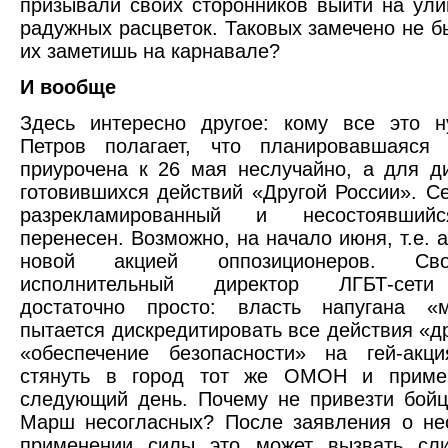
призывали своих сторонников выйти на ул
радужных расцветок. Таковых замечено не бы
их заметишь на карнавале?
И вообще
Здесь интересно другое: кому все это н
Петров полагает, что планировавшаяся
приурочена к 26 мая неслучайно, а для д
готовившихся действий «Другой России». С
разрекламированный и несостоявший
перенесен. Возможно, на начало июня, т.е. 
новой акцией оппозиционеров. Св
исполнительный директор ЛГБТ-сети
достаточно просто: власть напугана 
пытается дискредитировать все действия «др
«обеспечение безопасности» на гей-акци
стянуть в город тот же ОМОН и приме
следующий день. Почему не привезти бой
Марш несогласных? После заявления о не
применении силы это может вызвать сл