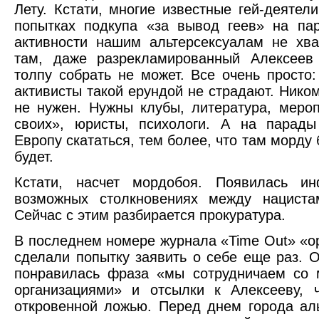
Лету. Кстати, многие известные гей-деятел
попытках подкупа «за вывод геев» на па
активности нашим альтерсексуалам не хва
там, даже разрекламированный Алексеев
толпу собрать не может. Все очень просто
активисты такой ерундой не страдают. Ником
не нужен. Нужны клубы, литература, меро
своих», юристы, психологи. А на парад
Европу скататься, тем более, что там морду 
будет.
Кстати, насчет мордобоя. Появилась и
возможных столкновениях между нациста
Сейчас с этим разбирается прокуратура.
В последнем номере журнала «
Time
Out
» «о
сделали попытку заявить о себе еще раз. 
понравилась фраза «мы сотрудничаем со 
организациями» и отсылки к Алексееву, 
откровенной ложью. Перед днем города ал