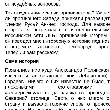
от неудобных вопросов.
Так откуда явились сии организаторы? Уж не
ли прогнившего Запада приехали развращат
тленом Русь? Ан-нет, господа. Для выясн
вопроса я встретилась с исполнительным
Российской сети ЛГБТ-организаций Игорем
он поведал мне интересную историю под наз
неведомые активисты гей-парад орган
Теперь и вам расскажу.
Сама история
Появились ниоткуда Александра Полянская 
известной лесби-активисткой Дебрянской
Гордеев. Ничего о них известно не было, т
плохонькими фотографиями, 
«альтерсексуалов» да заявка на проведе
Северной столице. Весть о них мигом о
страну и вызвала горячие споры о происх
явления. На вопрос: «Вы чьих будете?» отв