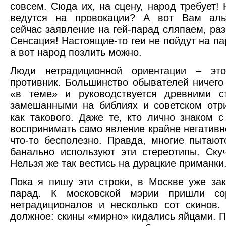
совсем. Сюда их, на сцену, народ требует! 
ведутся на провокации? А вот Вам альт
сейчас заявление на гей-парад сляпаем, ра
Сенсация! Настоящие-то геи не пойдут на па
а вот народ позлить можно.
Люди нетрадиционной ориентации – эт
противник. Большинство обывателей ничего
«в теме» и руководствуется древними ст
замешанными на библиях и советском отр
как такового. Даже те, кто лично знаком с
воспринимать само явление крайне негативн
что-то бесполезно. Правда, многие пытают
банально используют эти стереотипы. Скуч
Нельзя же так вестись на дурацкие приманки
Пока я пишу эти строки, в Москве уже зак
парад. К московской мэрии пришли со
нетрадиционалов и несколько сот скинов.
должное: скины «мирно» кидались яйцами. П