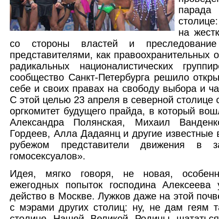
парада
столице
на жест
со стороны властей и преследование 
представителями, как правоохранительных ор
радикальных националистических группир
сообщество Санкт-Петербурга решило откры
себе и своих правах на свободу выбора и ча
С этой целью 23 апреля в северной столице
оргкомитет будущего прайда, в который вош
Александра Полянская, Михаил Ванденк
Гордеев, Алла Дадаянц и другие известные в
рубежом представители движения в з
гомосексуалов».
Идея, мягко говоря, не новая, особе
ежегодных попыток господина Алексеева 
действо в Москве. Лужков даже на этой почв
с мэрами других столиц: ну, не дам геям т
столице Нашей Великой Родины шататься,