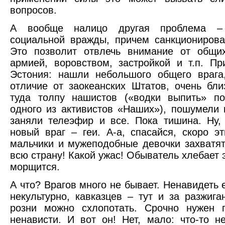
вопросов.
А вообще налицо другая проблема – 
социальной вражды, причем санкционирова
Это позволит отвлечь внимание от общи
армией, воровством, застройкой и т.п. П
Эстония: нашли небольшого общего врага
отличие от заокеанских Штатов, очень бли
туда толпу нашистов («водки выпить» п
одного из активистов «Наших»), пошумели 
заняли телеэфир и все. Пока тишина. Ну,
новый враг – геи. А-а, спасайся, скоро э
мальчики и мужеподобные девочки захватят
всю страну! Какой ужас! Обыватель хлебает 
морщится.
А что? Врагов много не бывает. Ненавидеть 
некультурно, кавказцев – тут и за разжига
розни можно схлопотать. Срочно нужен 
ненависти. И вот он! Нет, мало: что-то н