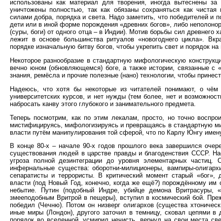
использованы как материал для творения, иногда вытеснены за
уничтожены полностью, так как обязаны сохраняться как чистая
силами добра, порядка и света. Надо заметить, что победителей и 
дети или в иной форме порождения «древних богов», либо неполонор
(суры, боги) от одного отца – в Индии). Мотив борьбы сил древнего
лежит в основе большинства ритуалов «новогоднего цикла». Вк
порядке изначальную битву богов, чтобы укрепить свет и порядок н
Некоторое разнообразие в стандартную мифологическую конструк
вечно юном (обновляющемся) боге, а также истории, связанные с «
знания, ремёсла и прочие полезные (нано) технологии, чтобы принес
Надеюсь, что хотя бы некоторые из читателей понимают, о чём
университетских курсов, и нет нужды (тем более, нет и возможност
набросать канву этого глубокого и занимательного предмета.
Теперь посмотрим, как по этим лекалам, просто, но точно воспро
мистифицируясь, мифологизируясь и превращаясь в стандартную мис
власти путём манипулирования той сферой, что по Карлу Юнгу име
В конце 80-х – начале 90-х годов прошлого века завершился очер
существования людей в царстве правды и благоденствия СССР. На
угроза полной дезинтеграции до уровня элементарных частиц. 
инфернальные существа: оборотни-милиционеры, вампиры-олигархи
сепаратисты и террористы. В критический момент старый «бог»
власти (под Новый Год, конечно, когда же ещё?) порождённому им
небытие. Путин (подобный Индре, убийце демона Вритрасуры, 
змееподобным Вритрой в пещеры), вступил в космический бой. Пре
победил (Чечню). Потом он низверг олигархов (существа хтоническ
иные миры (Лондон), другого заточил в темницу, сковал цепями в 
порядок во вселенной, усмирил нечисть, вернул на свои места све