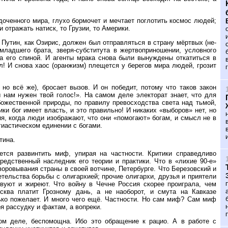
доченного мира, глухо бормочет и мечтает поглотить космос людей;
и отражать натиск, то Грузии, то Америки.
» Путин, как Озирис, должен был отправляться в страну мёртвых (не-
младшего брата, зверя-субститута в жертвоприношении, условного
а его спиной. И агенты мрака снова были вынуждены откатиться в
ул! И снова хаос (оранжизм) плещется у берегов мира людей, грозит
но всё же), бросает вызов. И он победит, потому что таков закон
 нам нужен твой голос!». На самом деле электорат знает, что для
божественной природы, по правилу превосходства света над тьмой,
и бог имеет власть, и это правильно! И никаких «выборов» нет, но
я, когда люди изображают, что они «помогают» богам, и смысл не в
гиастическом единении с богами.
тина.
ется развинтить миф, упирая на частности. Критики справедливо
редственный наследник его теории и практики. Что в «лихие 90-е»
оровывания страны в своей вотчине, Петербурге. Что Березовский и
тельства борьбы с олигархией; прочие олигархи, друзья и приятели
твуют и жиреют. Что войну в Чечне Россия скорее проиграла, чем
сква платит Грозному дань, а не наоборот, и смута на Кавказе
лько пожелает. И много чего ещё. Частности. Но сам миф? Сам миф
я рассудку и фактам, а вопреки.
ом деле, беспомощна. Ибо это обращение к рацио. А в работе с