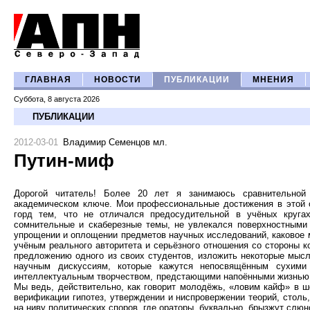
ГЛАВНАЯ
НОВОСТИ
ПУБЛИКАЦИИ
МНЕНИЯ
Суббота, 8 августа 2026
ПУБЛИКАЦИИ
2012-03-01
Владимир Семенцов мл.
Путин-миф
Дорогой читатель! Более 20 лет я занимаюсь сравнительной 
академическом ключе. Мои профессиональные достижения в этой о
горд тем, что не отличался предосудительной в учёных круга
сомнительные и скаберезные темы, не увлекался поверхностными а
упрощении и оплощении предметов научных исследований, каковое 
учёным реального авторитета и серьёзного отношения со стороны к
предложению одного из своих студентов, изложить некоторые мысли
научным дискуссиям, которые кажутся непосвящённым сухими
интеллектуальным творчеством, предстающими напоёнными жизнью
Мы ведь, действительно, как говорит молодёжь, «ловим кайф» в ш
верификации гипотез, утверждении и ниспровержении теорий, столь
на ниву политических споров, где ораторы, буквально, брызжут слюн