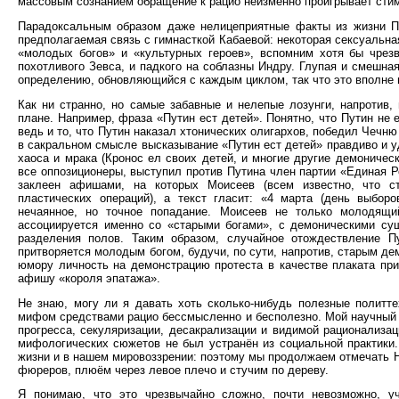
массовым сознанием обращение к рацио неизменно проигрывает стим
Парадоксальным образом даже нелицеприятные факты из жизни Пу
предполагаемая связь с гимнасткой Кабаевой: некоторая сексуальн
«молодых богов» и «культурных героев», вспомним хотя бы чрез
похотливого Зевса, и падкого на соблазны Индру. Глупая и смешна
определению, обновляющийся с каждым циклом, так что это вполне 
Как ни странно, но самые забавные и нелепые лозунги, напротив
плане. Например, фраза «Путин ест детей». Понятно, что Путин не
ведь и то, что Путин наказал хтонических олигархов, победил Чечню
в сакральном смысле высказывание «Путин ест детей» правдиво и уда
хаоса и мрака (Кронос ел своих детей, и многие другие демоничес
все оппозиционеры, выступил против Путина член партии «Единая Р
заклеен афишами, на которых Моисеев (всем известно, что с
пластических операций), а текст гласит: «4 марта (день выборо
нечаянное, но точное попадание. Моисеев не только молодящи
ассоциируется именно со «старыми богами», с демоническими су
разделения полов. Таким образом, случайное отождествление П
притворяется молодым богом, будучи, по сути, напротив, старым де
юмору личность на демонстрацию протеста в качестве плаката при
афишу «короля эпатажа».
Не знаю, могу ли я давать хоть сколько-нибудь полезные политте
мифом средствами рацио бессмысленно и бесполезно. Мой научный о
прогресса, секуляризации, десакрализации и видимой рационализац
мифологических сюжетов не был устранён из социальной практики
жизни и в нашем мировоззрении: поэтому мы продолжаем отмечать 
фюреров, плюём через левое плечо и стучим по дереву.
Я понимаю, что это чрезвычайно сложно, почти невозможно, у