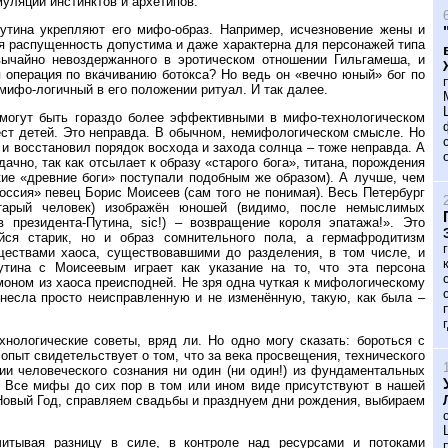
уляции инстинктов и архетипов.
тина укрепляют его мифо-образ. Например, исчезновение жены и
ая распущенность допустима и даже характерна для персонажей типа
вычайно невоздержанного в эротическом отношении Гильгамеша, и
я операция по вкачиванию ботокса? Но ведь он «вечно юный» бог по
мифо-логичный в его положении ритуал. И так далее.
, могут быть гораздо более эффективными в мифо-технологическом
 ест детей. Это неправда. В обычном, немифологическом смысле. Но
 и восстановил порядок восхода и захода солнца – тоже неправда. А
чно, так как отсылает к образу «старого бога», титана, порождения
кие «древние боги» поступали подобным же образом). А лучше, чем
оссия» певец Борис Моисеев (сам того не понимая). Весь Петербург
тарый человек) изображён юношей (видимо, после немыслимых
в президента-Путина, sic!) – возвращение короля эпатажа!». Это
йся старик, но и образ сомнительного пола, а гермафродитизм
ществами хаоса, существовавшими до разделения, в том числе, и
утина с Моисеевым играет как указание на то, что эта персона
моном из хаоса преисподней. Не зря одна чуткая к мифологическому
несла просто неисправленную и не изменённую, такую, как была –
хнологические советы, вряд ли. Но одно могу сказать: бороться с
пыт свидетельствует о том, что за века просвещения, технического
ии человеческого сознания ни один (ни один!) из фундаментальных
. Все мифы до сих пор в том или ином виде присутствуют в нашей
Новый Год, справляем свадьбы и празднуем дни рождения, выбираем
читывая разницу в силе, в контроле над ресурсами и потоками