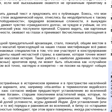
я, если моё высказывание окажется не органичным принятому в
ть данный текст и предложить его к публикации. Боюсь, что мои
 стезе академической науки, отнеслись бы неодобрительно к такому
ободневности»; предваряя возможные сложности, я вынужден
движет чувство «гражданского долга», не чуждое и учёным, но это
ический ужас послужили причиной. Странно видеть, как картонные
анности, оживают на глазах и принимают бесчисленные воплощения в
щной принудительной архаизации, стало, пожалуй, общим местом в
Но масштаб происходящей на наших глазах мистификации всё равно
накомых специалистов в том, что они участвуют в конструировании
денты нашей несчастной страны; в кампании, которая точнее может
ная массовая истерия. Такая работа с наиболее древними пластами
пасных) архетипов вряд ли может быть объяснена как «случайное
м всё точно, наглядно и конкретно – не похоже на продукт «общих
остранённых в историческом времени и в пространстве населённой
 варианте, или, например «rita-anrita» в терминологии ведийского
бо хаос согласно мифам предшествует установлению во вселенной
ими богами», старшим поколением властителей мира, которые, по
и, соответственно, приобретают демонические черты. Таковы
рой долей условности, асуры древней Индии. Для установления (или
и то же) порядка и равновесия во вселенной, в битву со «старшими
ностью побеждают; при этом враги повержены, иногда расчленены и