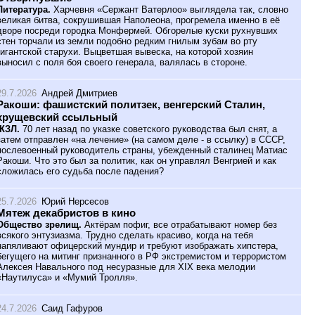
Литература.
Харчевня «Сержант Ватерлоо» выглядела так, словно
великая битва, сокрушившая Наполеона, прогремела именно в её
дворе посреди городка Монфермей. Обгорелые куски рухнувших
стен торчали из земли подобно редким гнилым зубам во рту
гигантской старухи. Выцветшая вывеска, на которой хозяин
выносил с поля боя своего генерала, валялась в стороне.
29.7.2026
Андрей Дмитриев
Ракоши: фашистский политзек, венгерский Сталин,
хрущевский ссыльный
ЖЗЛ.
70 лет назад по указке советского руководства был снят, а
затем отправлен «на лечение» (на самом деле - в ссылку) в СССР,
послевоенный руководитель страны, убежденный сталинец Матиас
Ракоши. Что это был за политик, как он управлял Венгрией и как
сложилась его судьба после падения?
25.7.2026
Юрий Нерсесов
Мятеж декабристов в кино
Общество зрелищ.
Актёрам пофиг, все отрабатывают номер без
всякого энтузиазма. Трудно сделать красиво, когда на тебя
напяливают офицерский мундир и требуют изображать хипстера,
бегущего на митинг признанного в РФ экстремистом и террористом
Алексея Навального под несуразные для XIX века мелодии
«Наутилуса» и «Мумий Тролля».
24.7.2026
Саид Гафуров