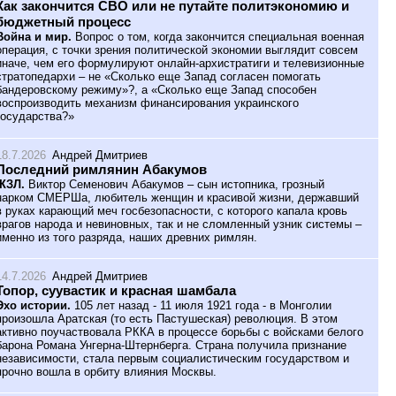
Как закончится СВО или не путайте политэкономию и
бюджетный процесс
Война и мир.
Вопрос о том, когда закончится специальная военная
операция, с точки зрения политической экономии выглядит совсем
иначе, чем его формулируют онлайн-архистратиги и телевизионные
стратопедархи – не «Сколько еще Запад согласен помогать
бандеровскому режиму»?, а «Сколько еще Запад способен
воспроизводить механизм финансирования украинского
государства?»
18.7.2026
Андрей Дмитриев
Последний римлянин Абакумов
ЖЗЛ.
Виктор Семенович Абакумов – сын истопника, грозный
нарком СМЕРШа, любитель женщин и красивой жизни, державший
в руках карающий меч госбезопасности, с которого капала кровь
врагов народа и невиновных, так и не сломленный узник системы –
именно из того разряда, наших древних римлян.
14.7.2026
Андрей Дмитриев
Топор, суувастик и красная шамбала
Эхо истории.
105 лет назад - 11 июля 1921 года - в Монголии
произошла Аратская (то есть Пастушеская) революция. В этом
активно поучаствовала РККА в процессе борьбы с войсками белого
барона Романа Унгерна-Штернберга. Страна получила признание
независимости, стала первым социалистическим государством и
прочно вошла в орбиту влияния Москвы.