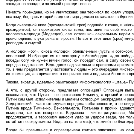
заходит на западе, и за зимой приходит весна.
Нечисть побеждена, но не уничтожена: она теснится по краям упоря
поэтому, бог, царь и герой в одном лице должен оставаться в бдении 
Когда очередной цикл (президентский срок) подошёл к концу, и «бог
президентов), он перехитрил силы тьмы, поставив на своё место 
человека-медведя (Медведев), сам оставшись сакральным царём з
преисподнюю, глухо рыча от ярости. Но вот и этот цикл (срок) мин
распадом и смутой.
А молодой «бог», снова молодой, обновлённый (пусть и ботоксом, 
вселенной. И обращается к электорату с биллбордов: «для победы
победы богу не нужен ничей голос, он победит сам, в силу своей 
порядка над хаосом. Ведь даже над числами и правилами арифметик
то, в чём предлагается участвовать людям – это очередная мистери
их «помощи», а в причастии, в сопричастности подвигам богов и в ор
Такова, вкратце, идеально работающая мифо-технология «штаба» Пу
А что, с другой стороны, предлагает оппозиция? Оппозиция пыта
показывают, что Путин – не противовес Ельцину, а прямой и непос
Путин сам был исполнителем и мелким сотворцом беспредела и разв
Ходорковский – частные случаи передела собственности, а не свиде
Путина вроде Тимченко, Вексельберга, Потанина и прочих здравс
выиграла, так как покорность Кадырова – чисто ритуальная, Мо
продолжается, и терроризм наносит удар за ударом везде, где то
остаётся несокрушимым. Ведь он на то и миф, что живёт не благодар
Вроде бы правильная и справедливая критика оппозиции, на сам