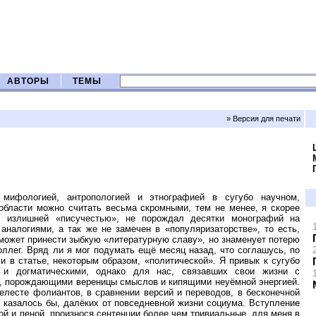
АВТОРЫ
ТЕМЫ
» Версия для печати
мифологией, антропологией и этнографией в сугубо научном,
бласти можно считать весьма скромными, тем не менее, я скорее
х излишней «писучестью», не порождал десятки монографий на
налогиями, а так же не замечен в «популяризаторстве», то есть,
может принести зыбкую «литературную славу», но знаменует потерю
оллег. Вряд ли я мог подумать ещё месяц назад, что соглашусь, по
 в статье, некоторым образом, «политической». Я привык к сугубо
 и догматическими, однако для нас, связавших свои жизни с
, порождающими вереницы смыслов и кипящими неуёмной энергией.
елесте фолиантов, в сравнении версий и переводов, в бесконечной
, казалось бы, далёких от повседневной жизни социума. Вступление
ой и пеной, произнося сентенции более чем тривиальные, для меня в