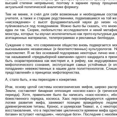
высшей степени непривычно; поэтому я заранее прошу прощени
актуальной политической аналитике формату.
Тем не менее, я счёл для себя возможным и необходимым состави
учителя, а также и старшие родственники, подвизавшиеся на той же
«нисхождению» с высот фундаментальной науки до низин «зл
публиковаться под псевдонимом. Можно было бы сказать, что мною 
едва ли так. Скорее, любопытство исследователя и некий метафиз
монстры, которых ты изучал исключительно как прото-культурные д
агитационных материалах, телепрограммах и рекламных билбордах.
Суждение о том, что современное общество вновь подвергается мо
высказываниях независимых (и безответственных) культурологов. 
ошеломляет. Я не без оснований подозреваю некоторых лично мне з
так называемой «предвыборной кампании» одного кандидата в прези
быть охарактеризована как мистерия и, в рифму, как индуцирован
мифологического сознания, эксплуатация самых устойчивых (и о
попадание» невежественных в нашем деле политтехнологов. Слишко
представлений» о принципах мифотворчества.
А, стало быть, и мы переходим к конкретике.
Итак, основу целой системы космогонических мифов, широко распр
Земли, составляет бинарная оппозиция «космос-хаос» (в греческом
периода). Хотя, правильнее было бы написать «хаос-космос», и
божественного порядка, космоса. Хаос персонифицируется «древн
логике развития мифа, занимают позицию враждебную людям 
древнегреческие титаны, Кронос, и шумерская Тиамат, и, с некото
восстановления, что в перспективе цикличности времени мифа одно 
богами» вступают «младшие», «молодые боги». Последние с неизбеж