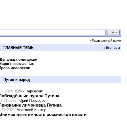
» Расширенный поиск
ГЛАВНЫЕ ТЕМЫ
» Все темы
Щупальца олигархии
Марш несогласных
Права человеков
Путин и народ
1.1.2024
Юрий Нерсесов
:
Побеждённые пугала Путина
27.11.2022
Юрий Нерсесов
:
Признание лимоновца Путина
1.10.2021
Анатолий Кантор
:
Мнимая легитимность российской власти