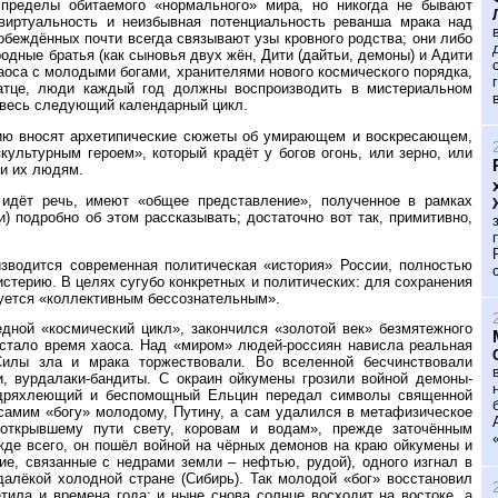
 пределы обитаемого «нормального» мира, но никогда не бывают
 виртуальность и неизбывная потенциальность реванша мрака над
побеждённых почти всегда связывают узы кровного родства; они либо
одные братья (как сыновья двух жён, Дити (дайтьи, демоны) и Адити
 хаоса с молодыми богами, хранителями нового космического порядка,
ратце, люди каждый год должны воспроизводить в мистериальном
а весь следующий календарный цикл.
цию вносят архетипические сюжеты об умирающем и воскресающем,
культурным героем», который крадёт у богов огонь, или зерно, или
ти их людям.
 идёт речь, имеют «общее представление», полученное в рамках
и) подробно об этом рассказывать; достаточно вот так, примитивно,
изводится современная политическая «история» России, полностью
терию. В целях сугубо конкретных и политических: для сохранения
нуется «коллективным бессознательным».
едной «космический цикл», закончился «золотой век» безмятежного
стало время хаоса. Над «миром» людей-россиян нависла реальная
Силы зла и мрака торжествовали. Во вселенной бесчинствовали
, вурдалаки-бандиты. С окраин ойкумены грозили войной демоны-
, дряхлеющий и беспомощный Ельцин передал символы священной
 самим «богу» молодому, Путину, а сам удалился в метафизическое
«открывшему пути свету, коровам и водам», прежде заточённым
жде всего, он пошёл войной на чёрных демонов на краю ойкумены и
ие, связанные с недрами земли – нефтью, рудой), одного изгнал в
далёкой холодной стране (Сибирь). Так молодой «бог» восстановил
тила и времена года; и ныне снова солнце восходит на востоке, а