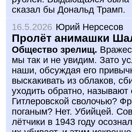
сказал бы Дональд Трамп.
16.5.2026
Юрий Нерсесов
Пролёт анимашки Ш
Общество зрелищ.
Вражеск
мы так и не увидим. Зато у
наши, обсуждая его привыч
выскакивать из облаков, сб
уходить обратно, называют с
Гитлеровской сволочью? Ф
поганым? Нет. Убийцей. Со
лётчики в 1943 году осознал
их убивает, и этим искренн