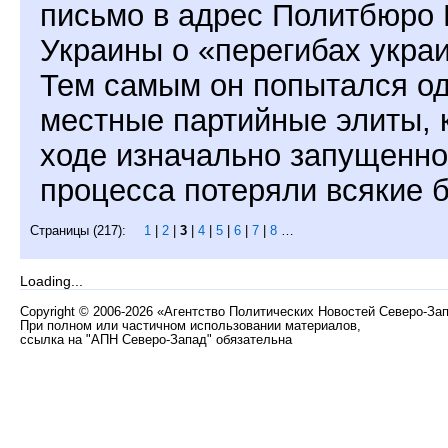
письмо в адрес Политбюро 
Украины о «перегибах укра
Тем самым он попытался о
местные партийные элиты, 
ходе изначально запущенно
процесса потеряли всякие б
Страницы (217):
1
|
2
|
3
|
4
|
5
|
6
|
7
|
8
…
Loading...
Copyright
©
2006-2026 «Агентство Политических Новостей Северо-За
При полном или частичном использовании материалов,
ссылка на "АПН Северо-Запад" обязательна