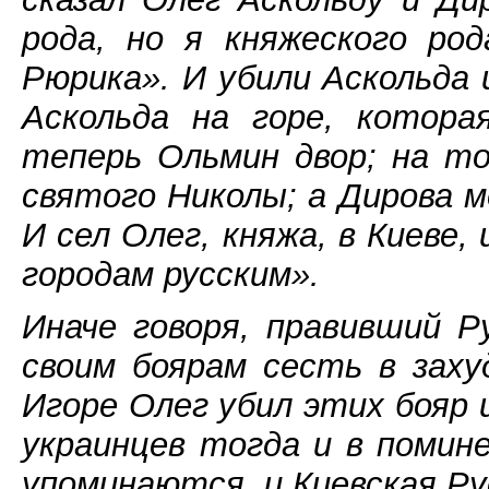
рода, но я княжеского ро
Рюрика». И убили Аскольда 
Аскольда на горе, котора
теперь Ольмин двор; на т
святого Николы; а Дирова м
И сел Олег, княжа, в Киеве,
городам русским».
Иначе говоря, правивший Р
своим боярам сесть в заху
Игоре Олег убил этих бояр и
украинцев тогда и в помин
упоминаются, и Киевская Ру