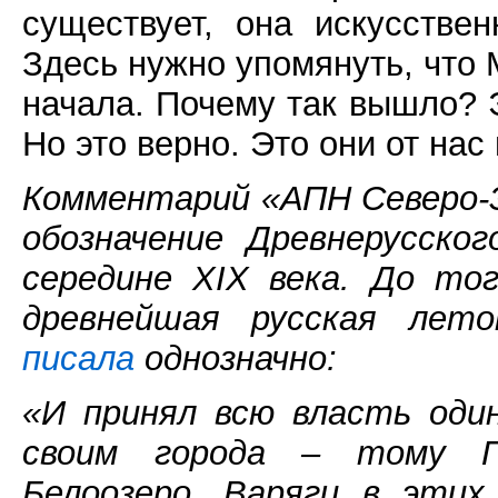
существует, она искусстве
Здесь нужно упомянуть, что 
начала. Почему так вышло? Э
Но это верно. Это они от нас
Комментарий «АПН Северо-З
обозначение Древнерусско
середине XIX века. До то
древнейшая русская лет
писала
однозначно:
«И принял всю власть оди
своим города – тому П
Белоозеро. Варяги в этих