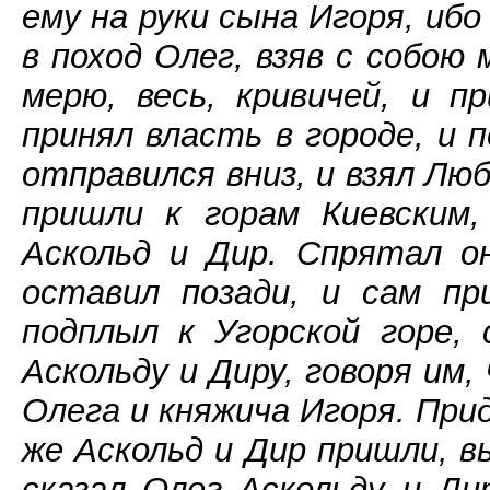
ему на руки сына Игоря, иб
в поход Олег, взяв с собою м
мерю, весь, кривичей, и п
принял власть в городе, и 
отправился вниз, и взял Люб
пришли к горам Киевским
Аскольд и Дир. Спрятал он
оставил позади, и сам пр
подплыл к Угорской горе, 
Аскольду и Диру, говоря им,
Олега и княжича Игоря. Прид
же Аскольд и Дир пришли, в
сказал Олег Аскольду и Ди