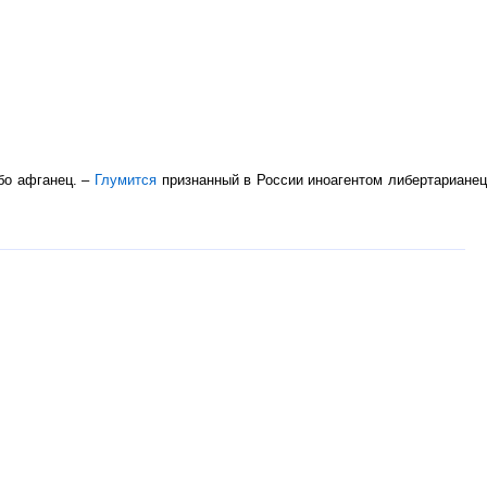
ибо афганец. –
Глумится
признанный в России иноагентом либертариане