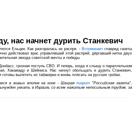
у, нас начнет дурить Станкевич
лялся Ельцин. Как разгоралась их распря. -
Вспоминает
главред газет
очно действовал враг, управлявший этой распрей, дёргавший нитки двух
пительная звезда советской мечты и победы.
Донбасс, грозная поступь СВО. И теперь, когда я слышу о параллельном
ая, Хакамаду и Шейниса. Нас начнут обольщать и дурить Станкевич,
 готовы вылететь из табакерки и вновь плясать на русских гробах.
иеся в живых вполне на коне - Шахрая
пиарит
"Российская газета"
вынужден уехать в Израиль со всем нажитым непосильным трудом, з