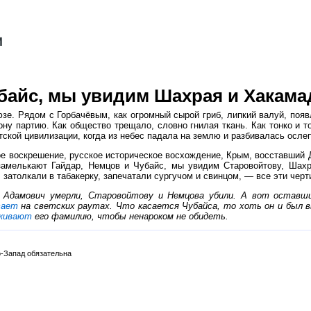
байс, мы увидим Шахрая и Хакамад
е. Рядом с Горбачёвым, как огромный сырой гриб, липкий валуй, появ
ону партию. Как общество трещало, словно гнилая ткань. Как тонко и т
тской цивилизации, когда из небес падала на землю и разбивалась осле
ое воскрешение, русское историческое восхождение, Крым, восставший 
замелькают Гайдар, Немцов и Чубайс, мы увидим Старовойтову, Шахр
затолкали в табакерку, запечатали сургучом и свинцом, — все эти черти
 и Адамович умерли, Старовойтову и Немцова убили. А вот оставш
тает
на светских раутах. Что касается Чубайса, то хоть он и был 
кивают
его фамилию, чтобы ненароком не обидеть.
-Запад обязательна