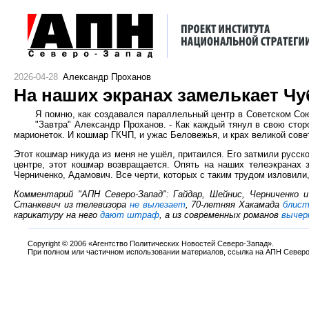
2026-04-28
Александр Проханов
На наших экранах замелькает Чу
Я помню, как создавался параллельный центр в Советском Союз
"Завтра" Александр Проханов. - Как каждый тянул в свою стор
марионеток. И кошмар ГКЧП, и ужас Беловежья, и крах великой сове
Этот кошмар никуда из меня не ушёл, притаился. Его затмили русск
центре, этот кошмар возвращается. Опять на наших телеэкранах 
Черниченко, Адамович. Все черти, которых с таким трудом изловили, 
Комментарий "АПН Северо-Запад": Гайдар, Шейнис, Черниченко
Станкевич из телевизора
не вылезает
, 70-летняя Хакамада
блис
карикатуру на него
дают штраф
, а из современных романов
вычер
Copyright
©
2006 «Агентство Политических Новостей Северо-Запад».
При полном или частичном использовании материалов, ссылка на АПН Северо