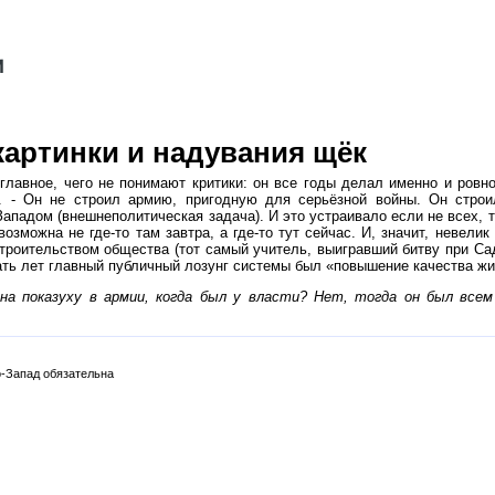
картинки и надувания щёк
лавное, чего не понимают критики: он все годы делал именно и ровно 
. - Он не строил армию, пригодную для серьёзной войны. Он строи
 Западом (внешнеполитическая задача). И это устраивало если не всех,
зможна не где-то там завтра, а где-то тут сейчас. И, значит, невелик
строительством общества (тот самый учитель, выигравший битву при Са
ать лет главный публичный лозунг системы был «повышение качества жиз
на показуху в армии, когда был у власти? Нет, тогда он был всем
-Запад обязательна