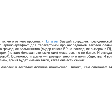
то, чего от него просили. -
Полагает
бывший сотрудник президентско
л армию-артефакт для телекартинки про наследников вековой славы
 то громадное большинство (лидер списка ЕР на последних выборах в ГД,
 грех (но зато большая экономия сил) «казаться, но не быть». И отсюда
довой). Возможности армии — проекция энергии и воли общества. И вот
ни», армия будет именно такой, какая она есть сейчас.
 доволен и воспевал любимое начальство. Значит, сам отвечает за