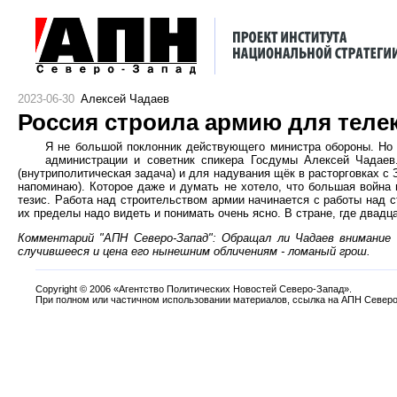
2023-06-30
Алексей Чадаев
Россия строила армию для теле
Я не большой поклонник действующего министра обороны. Но г
администрации и советник спикера Госдумы Алексей Чадаев
(внутриполитическая задача) и для надувания щёк в расторговках с
напоминаю). Которое даже и думать не хотело, что большая война во
тезис. Работа над строительством армии начинается с работы над 
их пределы надо видеть и понимать очень ясно. В стране, где двадц
Комментарий "АПН Северо-Запад": Обращал ли Чадаев внимание 
случившееся и цена его нынешним обличениям - ломаный грош.
Copyright
©
2006 «Агентство Политических Новостей Северо-Запад».
При полном или частичном использовании материалов, ссылка на АПН Северо