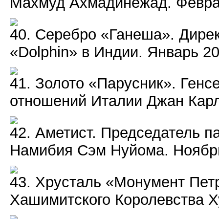
Махмуд Ахмадинежад. Феврал
40. Серебро «Ганеша». Дире
«Dolphin» в Индии. Январь 20
41. Золото «Парусник». Ген
отношений Италии Джан Карло
42. Аметист. Председатель 
Намибия Сэм Нуйома. Ноябрь
43. Хрусталь «Монумент Пет
Хашимитского Королевства Ху